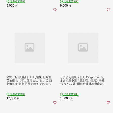
北海道苫前町
北海道苫前町
9,000
9,000
円
円
煮蛸（足 頭混合）1.5kg前後 北海道
とままえ潮風うどん 150g×10束《と
苫前産 ミズダコ使用 たこ タコ 足 頭
ままえ産小麦「春よ恋」使用》手延
北海道産 刺身 正月 おせち おつまみ
べ うどん 麺 麺類 乾麺 北海道産素材
肴 茹で ボイル アレンジ 冷凍 北海道
使用 北海道 苫前町 とままえ rum15
苫前町 とままえ hos04
北海道苫前町
北海道苫前町
17,000
13,000
円
円