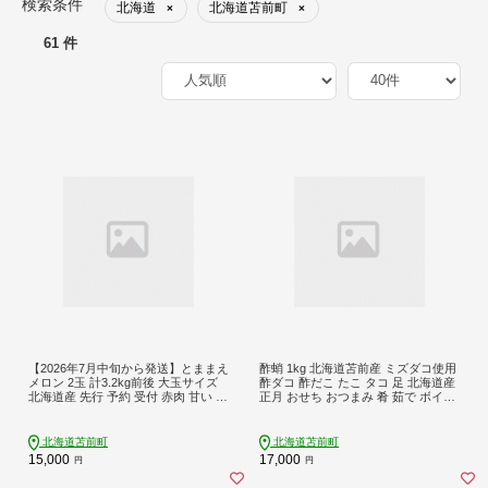
検索条件
北海道
北海道苫前町
×
×
61 件
【2026年7月中旬から発送】とままえ
酢蛸 1kg 北海道苫前産 ミズダコ使用
メロン 2玉 計3.2kg前後 大玉サイズ
酢ダコ 酢だこ たこ タコ 足 北海道産
北海道産 先行 予約 受付 赤肉 甘い 糖
正月 おせち おつまみ 肴 茹で ボイル
度14度 旬 産地直送 めろん フルーツ
冷凍 北海道 苫前町 とままえ hos01
果物 デザート 北海道 苫前町 とまま
え rum09
北海道苫前町
北海道苫前町
15,000
17,000
円
円