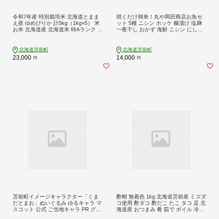
令和7年産 特別栽培米 北海道とまま
焼くだけ簡単！丸や岡田商店お魚セ
え産 ゆめぴりか 計5kg（1kg×5） 米
ット 5種 ニシン ホッケ 糠漬け 塩麹
お米 北海道産 北海道米 特Aランク 国
一夜干し おかず 海鮮 ニシン にしん
産 白米 コメ 北海道 苫前町 とままえ
鰊 ほっけ つまみ 肴 北海道 苫前町 と
rum04
ままえ mar08
北海道苫前町
北海道苫前町
23,000
14,000
円
円
苫前町イメージキャラクター「くま
酢蛸 無着色 1kg 北海道苫前産 ミズダ
だとまお」ぬいぐるみ ゆるキャラ マ
コ使用 酢ダコ 酢だこ たこ タコ 足 北
スコット 公式 ご当地キャラ PR グッ
海道産 おつまみ 肴 茹で ボイル 冷凍
ズ くま クマ かわいい 癒し 北海道 苫
北海道 苫前町 とままえ hos05