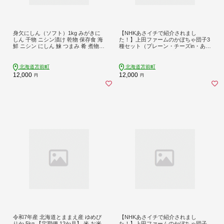
身欠にしん（ソフト）1kg みがきに
【NHKあさイチで紹介されまし
しん 干物 ニシン漬け 乾物 保存食 海
た！】上田ファームのかぼちゃ団子3
鮮 ニシン にしん 鰊 つまみ 肴 煮物
種セット（プレーン・チーズin・あん
北海道 苫前町 とままえ mar07
こ）各300g×3 北海道産かぼちゃ使用
カボチャ だんご 国産 手作り おかず
おやつ スイーツ 軽食 冷凍 南瓜 郷土
北海道苫前町
北海道苫前町
料理 北海道 苫前町 とままえ ued01
12,000
12,000
円
円
令和7年産 北海道とままえ産 ゆめぴ
【NHKあさイチで紹介されまし
りか 5kg 【定期便 12か月】 米 お米
た！】上田ファームのかぼちゃ団子