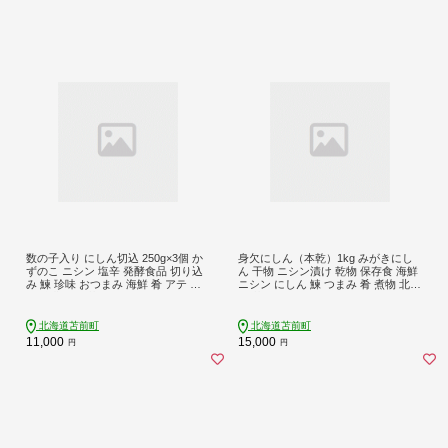
数の子入り にしん切込 250g×3個 か
身欠にしん（本乾）1kg みがきにし
ずのこ ニシン 塩辛 発酵食品 切り込
ん 干物 ニシン漬け 乾物 保存食 海鮮
み 鰊 珍味 おつまみ 海鮮 肴 アテ お
ニシン にしん 鰊 つまみ 肴 煮物 北海
かず 北海道 苫前町 とままえ mar13
道 苫前町 とままえ mar06
北海道苫前町
北海道苫前町
11,000
15,000
円
円