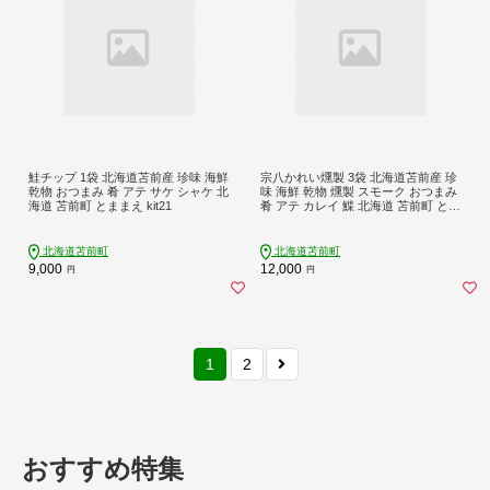
鮭チップ 1袋 北海道苫前産 珍味 海鮮
宗八かれい燻製 3袋 北海道苫前産 珍
乾物 おつまみ 肴 アテ サケ シャケ 北
味 海鮮 乾物 燻製 スモーク おつまみ
海道 苫前町 とままえ kit21
肴 アテ カレイ 鰈 北海道 苫前町 とま
まえ kit22
北海道苫前町
北海道苫前町
9,000
12,000
円
円
1
2
おすすめ特集