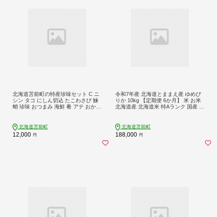
北海道苫前町の特産珍味セット C ニ
令和7年産 北海道とままえ産 ゆめぴ
シン タコ にしん切込 たこわさび 鰊
りか 10kg 【定期便 6か月】 米 お米
蛸 珍味 おつまみ 海鮮 肴 アテ おかず
北海道産 北海道米 特Aランク 国産 白
北海道 苫前町 とままえ mar11
米 コメ 北海道 苫前町 とままえ rum3
3
北海道苫前町
北海道苫前町
12,000
188,000
円
円