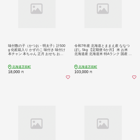
味付数の子（かつお・明太子）計500
令和7年産 北海道とままえ産 ななつ
g 化粧箱入り かずのこ 味付き 味付け
ぼし 5kg 【定期便 6か月】 米 お米
本チャン 本ちゃん 正月 おせち お祝
北海道産 北海道米 特Aランク 国産 白
い 海鮮 ニシン にしん 鰊 つまみ 肴
米 コメ 北海道 苫前町 とままえ rum2
魚卵 北海道 苫前町 とままえ mar02
4
北海道苫前町
北海道苫前町
18,000
103,000
円
円