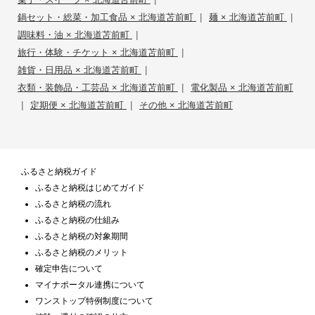
|
|
鍋セット・総菜・加工食品 × 北海道苫前町
麺 × 北海道苫前町
|
調味料・油 × 北海道苫前町
|
旅行・体験・チケット × 北海道苫前町
|
雑貨・日用品 × 北海道苫前町
|
衣類・装飾品・工芸品 × 北海道苫前町
電化製品 × 北海道苫前町
|
|
定期便 × 北海道苫前町
その他 × 北海道苫前町
ふるさと納税ガイド
ふるさと納税はじめてガイド
ふるさと納税の流れ
ふるさと納税の仕組み
ふるさと納税の対象期間
ふるさと納税のメリット
確定申告について
マイナポータル連携について
ワンストップ特例制度について