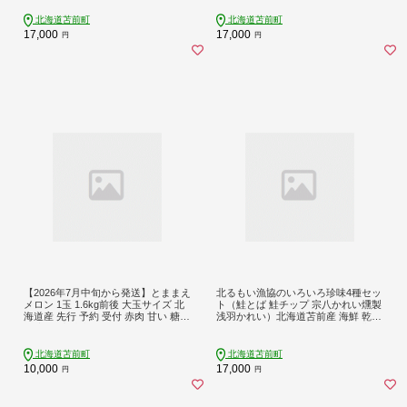
前町 とままえ rum35
北海道苫前町
北海道苫前町
17,000
17,000
円
円
【2026年7月中旬から発送】とままえ
北るもい漁協のいろいろ珍味4種セッ
メロン 1玉 1.6kg前後 大玉サイズ 北
ト（鮭とば 鮭チップ 宗八かれい燻製
海道産 先行 予約 受付 赤肉 甘い 糖度
浅羽かれい）北海道苫前産 海鮮 乾物
14度 旬 産地直送 めろん フルーツ 果
燻製 スモーク おつまみ 肴 アテ 北海
物 デザート 北海道 苫前町 とままえ r
道 苫前町 とままえ kit10
um08
北海道苫前町
北海道苫前町
10,000
17,000
円
円