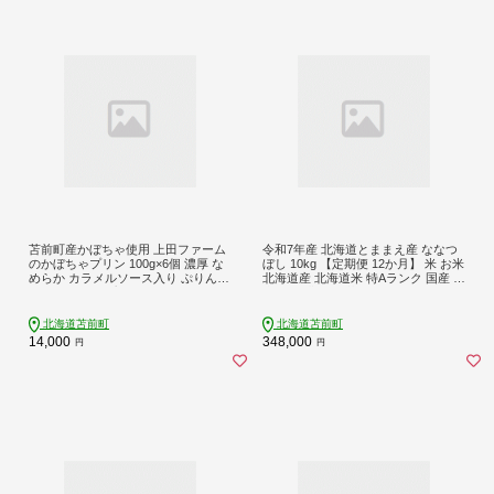
苫前町産かぼちゃ使用 上田ファーム
令和7年産 北海道とままえ産 ななつ
のかぼちゃプリン 100g×6個 濃厚 な
ぼし 10kg 【定期便 12か月】 米 お米
めらか カラメルソース入り ぷりん
北海道産 北海道米 特Aランク 国産 白
カボチャ パンプキン スイーツ デザ
米 コメ 北海道 苫前町 とままえ rum2
ート 冷凍 ギフト 北海道 苫前町 とま
7
まえ ued05
北海道苫前町
北海道苫前町
14,000
348,000
円
円