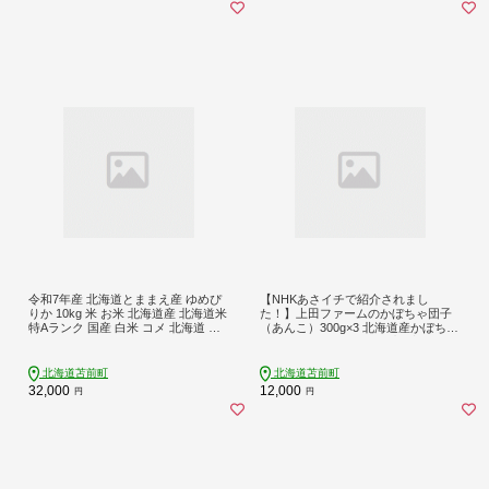
令和7年産 北海道とままえ産 ゆめぴ
【NHKあさイチで紹介されまし
りか 10kg 米 お米 北海道産 北海道米
た！】上田ファームのかぼちゃ団子
特Aランク 国産 白米 コメ 北海道 苫
（あんこ）300g×3 北海道産かぼちゃ
前町 とままえ rum06
使用 カボチャ だんご 国産 手作り お
かず おやつ スイーツ 軽食 冷凍 南瓜
郷土料理 北海道 苫前町 とままえ ued
北海道苫前町
北海道苫前町
04
32,000
12,000
円
円