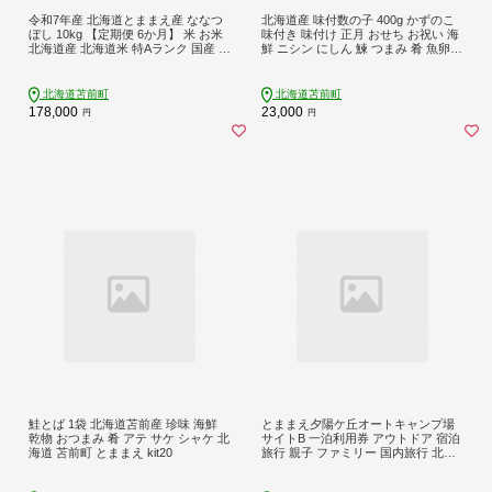
令和7年産 北海道とままえ産 ななつ
北海道産 味付数の子 400g かずのこ
ぼし 10kg 【定期便 6か月】 米 お米
味付き 味付け 正月 おせち お祝い 海
北海道産 北海道米 特Aランク 国産 白
鮮 ニシン にしん 鰊 つまみ 肴 魚卵
米 コメ 北海道 苫前町 とままえ rum2
北海道 苫前町 とままえ mar14
6
北海道苫前町
北海道苫前町
178,000
23,000
円
円
鮭とば 1袋 北海道苫前産 珍味 海鮮
とままえ夕陽ケ丘オートキャンプ場
乾物 おつまみ 肴 アテ サケ シャケ 北
サイトB 一泊利用券 アウトドア 宿泊
海道 苫前町 とままえ kit20
旅行 親子 ファミリー 国内旅行 北海
道 苫前町 とままえ tom06