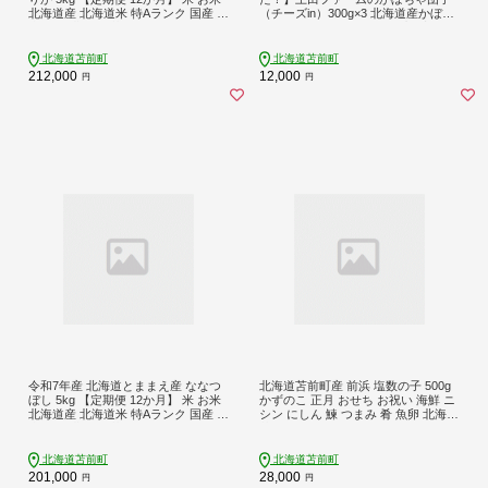
北海道産 北海道米 特Aランク 国産 白
（チーズin）300g×3 北海道産かぼち
米 コメ 北海道 苫前町 とままえ rum3
ゃ使用 カボチャ だんご 国産 手作り
2
おかず おやつ スイーツ 軽食 冷凍 南
瓜 郷土料理 北海道 苫前町 とままえ
北海道苫前町
北海道苫前町
ued03
212,000
12,000
円
円
令和7年産 北海道とままえ産 ななつ
北海道苫前町産 前浜 塩数の子 500g
ぼし 5kg 【定期便 12か月】 米 お米
かずのこ 正月 おせち お祝い 海鮮 ニ
北海道産 北海道米 特Aランク 国産 白
シン にしん 鰊 つまみ 肴 魚卵 北海道
米 コメ 北海道 苫前町 とままえ rum2
苫前町 とままえ mar03
5
北海道苫前町
北海道苫前町
201,000
28,000
円
円