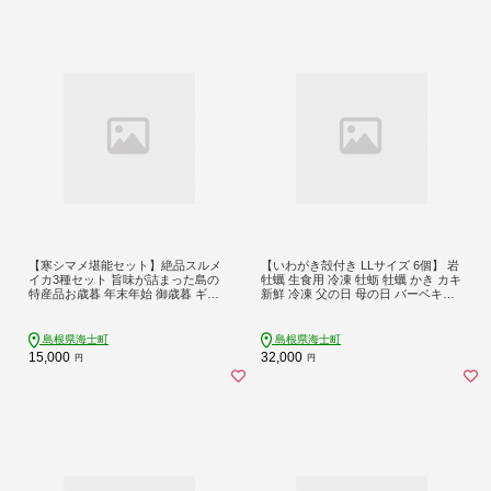
【寒シマメ堪能セット】絶品スルメ
【いわがき殻付き LLサイズ 6個】 岩
イカ3種セット 旨味が詰まった島の
牡蠣 生食用 冷凍 牡蛎 牡蠣 かき カキ
特産品お歳暮 年末年始 御歳暮 ギフ
新鮮 冷凍 父の日 母の日 バーベキュ
ト
ー ギフト
島根県海士町
島根県海士町
15,000
32,000
円
円