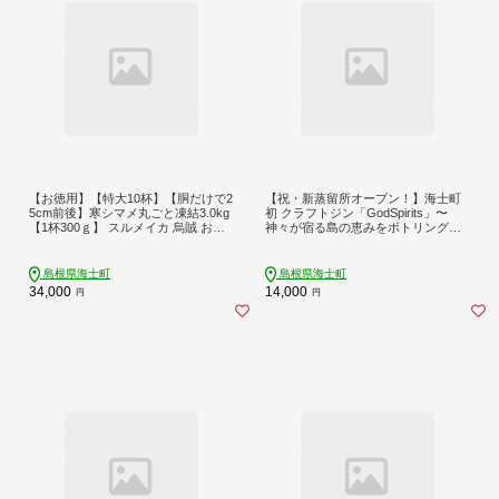
【お徳用】【特大10杯】【胴だけで2
【祝・新蒸留所オープン！】海士町
5cm前後】寒シマメ丸ごと凍結3.0kg
初 クラフトジン「GodSpirits」〜
【1杯300ｇ】 スルメイカ 烏賊 お刺
神々が宿る島の恵みをボトリング〜/
身 おつまみ いかそうめん 冷凍 国産
ジン 酒 お酒 スピリッツ 蒸留酒 クラ
肝 うり いかわた 塩辛 島根 隠岐
フトジン アルコール ロック ソーダ
ジントニック 常温 常温保存 国産 海
島根県海士町
島根県海士町
士町
34,000
14,000
円
円