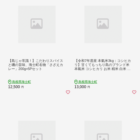
【島じゃ常識！】こだわりスパイス
【令和7年度産 本氣米3kg：コシヒカ
と磯の旨味、海士町名物「さざえカ
リ】甘くてもっちり島のブランド米
レー」200g×5Pセット
本氣米 コシヒカリ お米 精米 白米 弁
当 ごはん ご飯 おにぎり ギフト
島根県海士町
島根県海士町
12,500
13,000
円
円