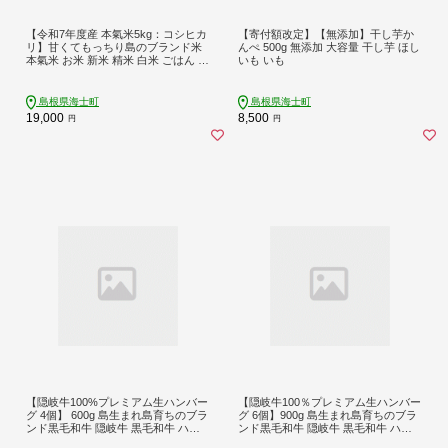
【令和7年度産 本氣米5kg：コシヒカ
【寄付額改定】【無添加】干し芋か
リ】甘くてもっちり島のブランド米
んぺ 500g 無添加 大容量 干し芋 ほし
本氣米 お米 新米 精米 白米 ごはん ご
いも いも
飯 海士町 島根県 こしひかり お米 お
こめ 国産 コメ ライス
島根県海士町
島根県海士町
19,000
8,500
円
円
【隠岐牛100%プレミアム生ハンバー
【隠岐牛100％プレミアム生ハンバー
グ 4個】 600g 島生まれ島育ちのブラ
グ 6個】900g 島生まれ島育ちのブラ
ンド黒毛和牛 隠岐牛 黒毛和牛 ハン
ンド黒毛和牛 隠岐牛 黒毛和牛 ハン
バーグ 牛肉 肉
バーグ 牛肉