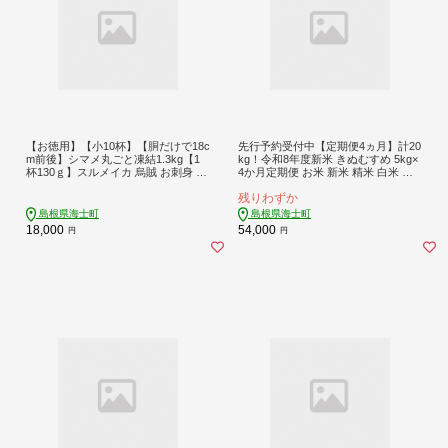
【お徳用】【小10杯】【胴だけで18c
先行予約受付中【定期便4ヵ月】計20
m前後】シマメ丸ごと凍結1.3kg【1
kg！令和8年度新米 きぬむすめ 5kg×
杯130ｇ】スルメイカ 烏賊 お刺身 お
4か月定期便 お米 新米 精米 白米 ご
つまみ いかそうめん 冷凍 国産 肝 う
はん ご飯 海士町 島根県 お米 おこめ
残りわずか
り いかわた 塩辛 島根 隠岐
国産 コメ ライス
島根県海士町
島根県海士町
18,000
54,000
円
円