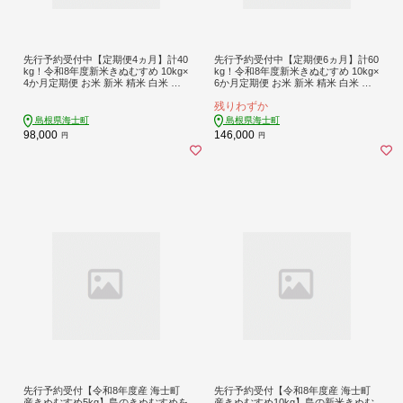
先行予約受付中【定期便4ヵ月】計40
先行予約受付中【定期便6ヵ月】計60
kg！令和8年度新米きぬむすめ 10kg×
kg！令和8年度新米きぬむすめ 10kg×
4か月定期便 お米 新米 精米 白米 ご
6か月定期便 お米 新米 精米 白米 ご
はん ご飯 海士町 島根県 お米 おこめ
はん ご飯 海士町 島根県 お米 おこめ
残りわずか
国産 コメ ライス
国産 コメ ライス
島根県海士町
島根県海士町
98,000
146,000
円
円
先行予約受付【令和8年度産 海士町
先行予約受付【令和8年度産 海士町
産きぬむすめ5kg】島のきぬむすめを
産きぬむすめ10kg】島の新米きぬむ