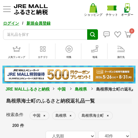
ショッピング
チケット
オーダー
/
ログイン
新規会員登録
0
人気ランキング
カテゴリ
特集
地域
旅行先
JRE MALLふるさと納税
中国
島根県
島根県海士町の返礼品
島根県海士町のふるさと納税返礼品一覧
検索条件
中国
島根県
島根県海士町
×
×
×
200 件