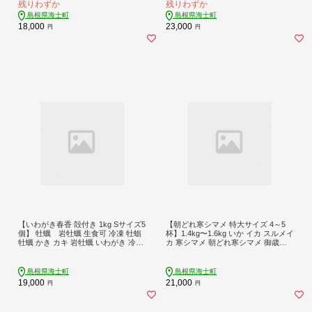
残りわずか
残りわずか
島根県海士町
島根県海士町
18,000
23,000
円
円
【いわがき春香 殻付き 1kg Sサイズ5
【朝どれ寒シマメ 特大サイズ 4～5
個】 牡蠣 岩牡蠣 生食可 冷凍 牡蛎
杯】1.4kg〜1.6kg いか イカ スルメイ
牡蠣 かき カキ 岩牡蠣 いわがき 冷凍
カ 寒シマメ 朝どれ寒シマメ 御歳暮
春香 ブランド牡蠣
ギフト
島根県海士町
島根県海士町
19,000
21,000
円
円