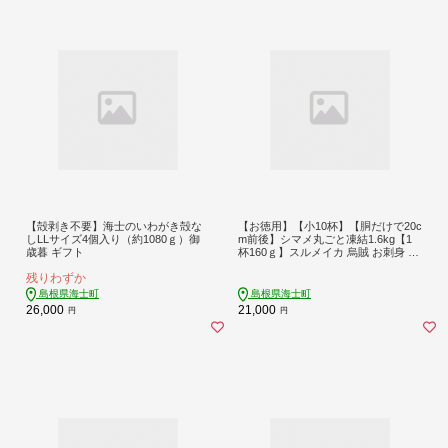
【殻剥き不要】海士のいわがき殻な
【お徳用】【小10杯】【胴だけで20c
しLLサイズ4個入り（約1080ｇ）御
m前後】シマメ丸ごと凍結1.6kg【1
歳暮 ギフト
杯160ｇ】スルメイカ 烏賊 お刺身 お
つまみ いかそうめん 冷凍 国産 肝 う
残りわずか
り いかわた 塩辛 島根 隠岐
島根県海士町
島根県海士町
26,000
21,000
円
円