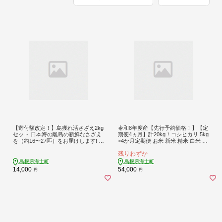
【寄付額改定！】島獲れ活さざえ2kg
令和8年度産【先行予約価格！】【定
セット 日本海の離島の新鮮なさざえ
期便4ヵ月】計20kg！コシヒカリ 5kg
を（約16〜27匹）をお届けします! 冷
×4か月定期便 お米 新米 精米 白米 ご
蔵便 サザエ 栄螺 貝 海鮮 BBQ さざえ
はん ご飯 こしひかり 海士町 島根県
残りわずか
ご飯 壺焼き 刺身 バーベキュー ギフ
お米 おこめ 国産 コメ ライス
ト お中元 御中元
島根県海士町
島根県海士町
14,000
54,000
円
円