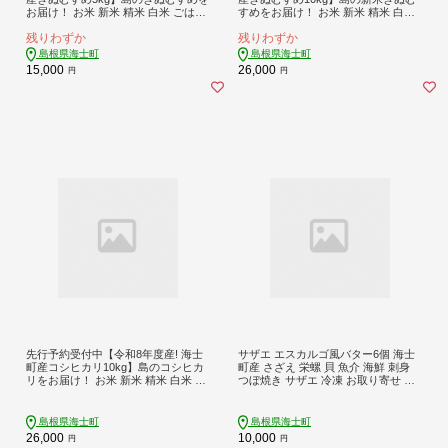
お届け！ お米 新米 精米 白米 ごはん
すめをお届け！ お米 新米 精米 白米
ご飯 海士町 島根県 お米 おこめ 国産
ごはん ご飯 海士町 島根県 お米 おこ
残りわずか
残りわずか
コメ ライス
め 国産 コメ ライス
島根県海士町
島根県海士町
15,000
26,000
円
円
先行予約受付中【令和8年度産! 海士
サザエ エスカルゴ風バター6個 海士
町産コシヒカリ10kg】島のコシヒカ
町産 さざえ 栄螺 貝 魚介 海鮮 刺身
リをお届け！ お米 新米 精米 白米 ご
つぼ焼き サザエ 冷凍 お取り寄せ 海
はん ご飯 海士町 島根県 こしひかり
産物 グリル BBQ バーベキュー おつ
お米 おこめ 国産 コメ ライス
まみ つまみ 肴
島根県海士町
島根県海士町
26,000
10,000
円
円