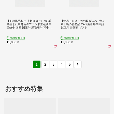
【幻の黒毛和牛 上切り落とし400g】
【絶品スルメイカの炊き込みご飯の
島生まれ島育ちのブランド黒毛和牛
素】島の特産品 CAS凍結 年末年始
隠岐牛 国産 国産牛 黒毛和牛 和牛 牛
お正月 御歳暮 ギフト
牛肉 赤身 にく おにく 肉 お肉 すきや
き すき焼き 冷凍 お中元 御中元
島根県海士町
島根県海士町
15,000
11,000
円
円
1
2
3
4
5
おすすめ特集