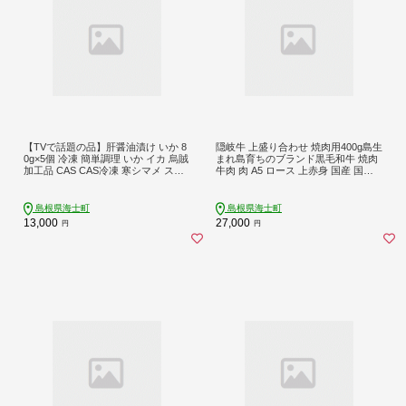
【TVで話題の品】肝醤油漬け いか 8
隠岐牛 上盛り合わせ 焼肉用400g島生
0g×5個 冷凍 簡単調理 いか イカ 烏賊
まれ島育ちのブランド黒毛和牛 焼肉
加工品 CAS CAS冷凍 寒シマメ スル
牛肉 肉 A5 ロース 上赤身 国産 国産
メイカ
牛 和牛 牛 赤身 にく おにく お肉 BB
Q バーベキュー 父の日 年末 冷凍
島根県海士町
島根県海士町
13,000
27,000
円
円