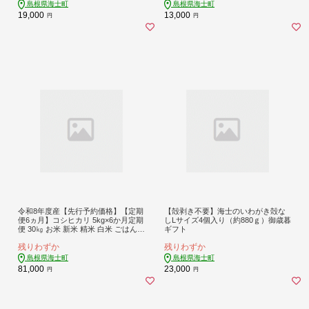
島根県海士町
島根県海士町
19,000
13,000
円
円
令和8年度産【先行予約価格】【定期
【殻剥き不要】海士のいわがき殻な
便6ヵ月】コシヒカリ 5kg×6か月定期
しLサイズ4個入り（約880ｇ）御歳暮
便 30㎏ お米 新米 精米 白米 ごはん
ギフト
ご飯 こしひかり 海士町 島根県 お米
残りわずか
残りわずか
おこめ 国産 コメ ライス
島根県海士町
島根県海士町
81,000
23,000
円
円