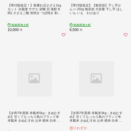
【寄付額改定！】島獲れ活さざえ1kg
【寄付額改定】【無添加】干し芋か
セット 冷蔵便 サザエ 栄螺 貝 海鮮 B
んぺ 250g 無添加 大容量 干し芋 ほし
BQ さざえご飯 壺焼き つぼ焼き 刺身
いも いも わけあり
バーベキュー ギフト お中元 御中元
島根県海士町
島根県海士町
10,000
6,500
円
円
【令和7年度産 本氣米5kg：きぬむす
【令和7年度産 本氣米3kg：きぬむす
め】甘くてもっちり島のブランド米
め】甘くてもっちり島のブランド米
本氣米 きぬむすめ お米 精米 白米 弁
本氣米 きぬむすめ お米 精米 白米 弁
当 ごはん ご飯 おにぎり ギフト
当 ごはん ご飯 おにぎり ギフト
残りわずか