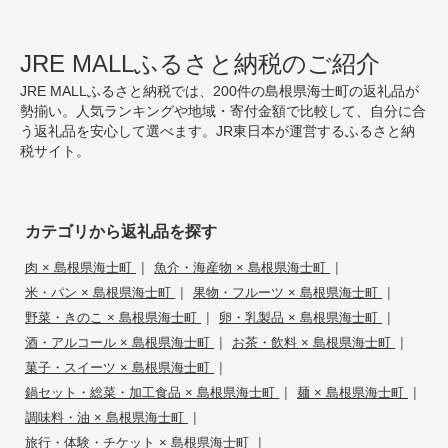
JRE MALLふるさと納税のご紹介
JRE MALLふるさと納税では、200件の島根県海士町の返礼品が
勢揃い。人気ランキングや地域・寄付金額で比較して、自分に合
う返礼品を安心して選べます。JR東日本が運営するふるさと納
税サイト。
カテゴリから返礼品を探す
|
|
肉 × 島根県海士町
魚介・海産物 × 島根県海士町
|
|
米・パン × 島根県海士町
果物・フルーツ × 島根県海士町
|
|
野菜・きのこ × 島根県海士町
卵・乳製品 × 島根県海士町
|
|
酒・アルコール × 島根県海士町
お茶・飲料 × 島根県海士町
|
菓子・スイーツ × 島根県海士町
|
|
鍋セット・総菜・加工食品 × 島根県海士町
麺 × 島根県海士町
|
調味料・油 × 島根県海士町
|
旅行・体験・チケット × 島根県海士町