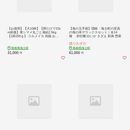
【お徳用】【大10杯】【胴だけで23c
【海の玉手箱】隠岐・海士町の至高
m前後】寒シマメ丸ごと凍結2.5kg
の海の幸デラックスセット｜全14
【1杯250ｇ】 スルメイカ 烏賊 お刺
種 岩牡蠣 白いか さざえ 刺身 惣菜
身 おつまみ いかそうめん 冷凍 国産
残りわずか
肝 うり いかわた 塩辛 島根 隠岐
島根県海士町
島根県海士町
31,000
61,000
円
円