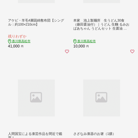
アケビ・羊毛4層固綿敷布団【シング
本家 池上製麺所 生うどん30食
ル：約100×210cm】
（鎌田醤油付）｜うどん 生麵 るみお
ばあちゃん うどんセット 生醤油 生
うどん 麺 麺類 香川 香川県 高松 讃岐
残りわずか
さぬき
香川県高松市
香川県高松市
41,000
10,000
円
円
人間国宝による漆芸作品を間近で鑑
さざなみ漆器のお箸（1膳）
賞！