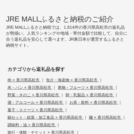
JRE MALLふるさと納税のご紹介
JRE MALLふるさと納税では、1,814件の香川県高松市の返礼品
が勢揃い。人気ランキングや地域・寄付金額で比較して、自分に
合う返礼品を安心して選べます。JR東日本が運営するふるさと
納税サイト。
カテゴリから返礼品を探す
|
|
肉 × 香川県高松市
魚介・海産物 × 香川県高松市
|
|
米・パン × 香川県高松市
果物・フルーツ × 香川県高松市
|
|
野菜・きのこ × 香川県高松市
卵・乳製品 × 香川県高松市
|
|
酒・アルコール × 香川県高松市
お茶・飲料 × 香川県高松市
|
菓子・スイーツ × 香川県高松市
|
|
鍋セット・総菜・加工食品 × 香川県高松市
麺 × 香川県高松市
|
調味料・油 × 香川県高松市
|
旅行・体験・チケット × 香川県高松市