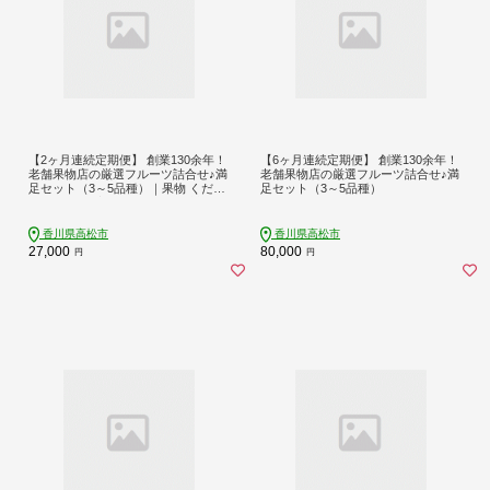
【2ヶ月連続定期便】 創業130余年！
【6ヶ月連続定期便】 創業130余年！
老舗果物店の厳選フルーツ詰合せ♪満
老舗果物店の厳選フルーツ詰合せ♪満
足セット（3～5品種）｜果物 くだも
足セット（3～5品種）
の フルーツ 定期便 2か月 2回 詰め合
わせ 桃 もも モモ 柑橘 みかん ミカン
いちご 苺 キウイ 柿 ぶどう 葡萄 人気
香川県高松市
香川県高松市
おすすめ 香川 高松
27,000
80,000
円
円