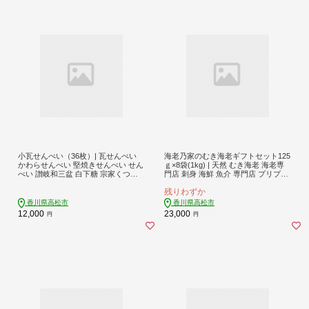
小瓦せんべい（36枚）| 瓦せんべい
海老乃家のむき海老ギフトセット125
かわらせんべい 堅焼きせんべい せん
ｇ×8袋(1kg) | 天然 むき海老 海老専
べい 讃岐和三盆 白下糖 宗家くつわ
門店 刺身 海鮮 魚介 専門店 プリプリ
堂 くつわ堂 高松市銘菓 銘菓 菓子 お
料理 時短料理 簡単調理 食卓 冷凍 食
残りわずか
かし 食品 人気 おすすめ 送料無料
品 人気 おすすめ お取り寄せ お取り
寄せグルメ ギフト 送料無料
香川県高松市
香川県高松市
12,000
23,000
円
円