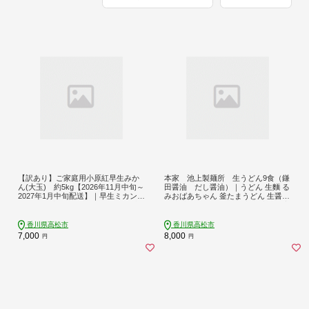
【訳あり】ご家庭用小原紅早生みか
本家 池上製麺所 生うどん9食（鎌
ん(大玉) 約5kg【2026年11月中旬～
田醤油 だし醤油）｜うどん 生麵 る
2027年1月中旬配送】｜早生ミカン
みおばあちゃん 釜たまうどん 生醤油
みかん 早生みかん 訳アリ 訳あり 大
醤油 生うどん 麺 麺類 香川 香川県 高
玉 家庭用みかん 甘い フルーツ くだ
松 讃岐 さぬき
もの 果物 柑橘 わけあり 先行予約
香川県高松市
香川県高松市
7,000
8,000
円
円