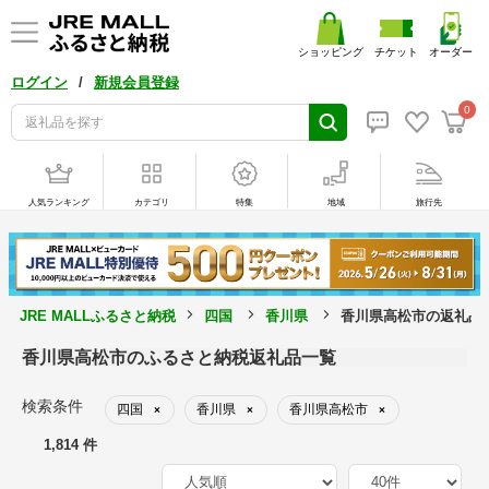
ショッピング
チケット
オーダー
/
ログイン
新規会員登録
0
人気ランキング
カテゴリ
特集
地域
旅行先
JRE MALLふるさと納税
四国
香川県
香川県高松市の返礼品
香川県高松市のふるさと納税返礼品一覧
検索条件
四国
香川県
香川県高松市
×
×
×
1,814 件