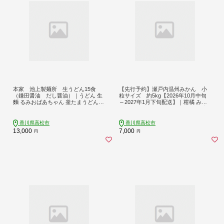
本家 池上製麺所 生うどん15食
【先行予約】瀬戸内温州みかん 小
（鎌田醤油 だし醤油）｜うどん 生
粒サイズ 約5kg【2026年10月中旬
麵 るみおばあちゃん 釜たまうどん
～2027年1月下旬配送】｜柑橘 みか
生醤油 醤油 生うどん 麺 麺類 香川 香
ん 温州みかん ミカン 小粒みかん 蜜
川県 高松 讃岐 さぬき
柑 小玉 箱 甘い 果物 くだもの フルー
ツ 香川 高松市 人気 おすすめ
香川県高松市
香川県高松市
13,000
7,000
円
円