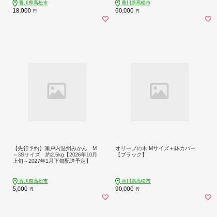
香川県高松市
香川県高松市
18,000
60,000
円
円
【先行予約】瀬戸内温州みかん M
オリーブの木 Mサイズ＋鉢カバー
～3Sサイズ 約2.5kg【2026年10月
【ブラック】
上旬～2027年1月下旬配送予定】
香川県高松市
香川県高松市
5,000
90,000
円
円