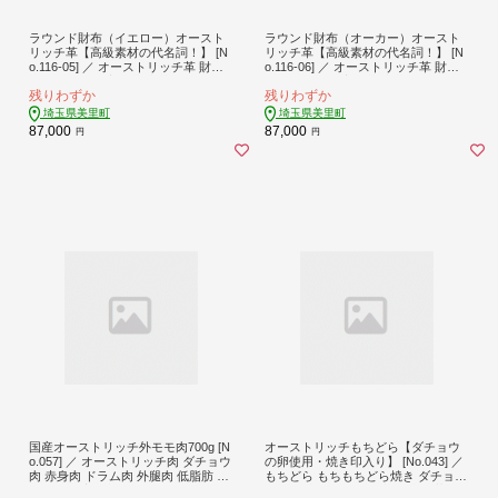
ラウンド財布（イエロー）オースト
ラウンド財布（オーカー）オースト
リッチ革【高級素材の代名詞！】 [N
リッチ革【高級素材の代名詞！】 [N
o.116-05] ／ オーストリッチ革 財布
o.116-06] ／ オーストリッチ革 財布
ラウンド財布 高級革 本革財布 メン
ラウンド財布 高級革 本革財布 メン
残りわずか
残りわずか
ズ財布 レディース財布 手作り財布
ズ財布 レディース財布 手作り財布
日本製財布 軽量革 上品財布 エコレ
日本製財布 軽量革 上品財布 エコレ
埼玉県美里町
埼玉県美里町
ザー 高級素材 ギフト用財布 革小物
ザー 高級素材 ギフト用財布 革小物
87,000
87,000
円
円
埼玉県
埼玉県
国産オーストリッチ外モモ肉700g [N
オーストリッチもちどら【ダチョウ
o.057] ／ オーストリッチ肉 ダチョウ
の卵使用・焼き印入り】 [No.043] ／
肉 赤身肉 ドラム肉 外腿肉 低脂肪 高
もちどら もちもちどら焼き ダチョウ
タンパク 高栄養価 ヘルシー 臭みな
卵 もち麦使用 焼き印入り 老舗菓子