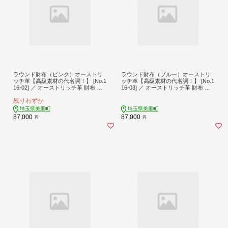
ラウンド財布（ピンク）オーストリ
ラウンド財布（ブルー）オーストリ
ッチ革【高級素材の代名詞！】 [No.1
ッチ革【高級素材の代名詞！】 [No.1
16-02] ／ オーストリッチ革 財布 ラ
16-03] ／ オーストリッチ革 財布 ラ
ウンド財布 高級革 本革財布 メンズ
ウンド財布 高級革 本革財布 メンズ
残りわずか
財布 レディース財布 手作り財布 日
財布 レディース財布 手作り財布 日
本製財布 軽量革 上品財布 エコレザ
本製財布 軽量革 上品財布 エコレザ
埼玉県美里町
埼玉県美里町
ー 高級素材 ギフト用財布 革小物 埼
ー 高級素材 ギフト用財布 革小物 埼
87,000
87,000
円
円
玉県
玉県