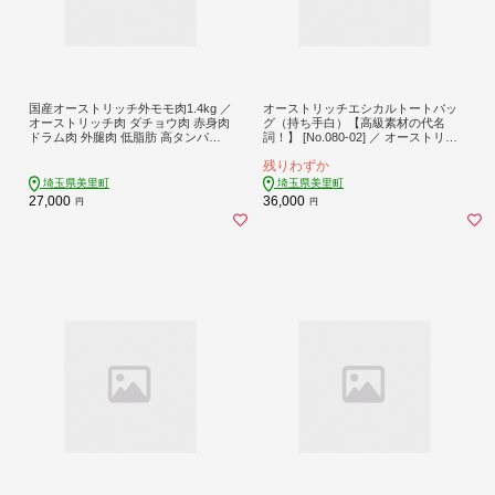
国産オーストリッチ外モモ肉1.4kg ／
オーストリッチエシカルトートバッ
オーストリッチ肉 ダチョウ肉 赤身肉
グ（持ち手白）【高級素材の代名
ドラム肉 外腿肉 低脂肪 高タンパク
詞！】 [No.080-02] ／ オーストリッ
高栄養価 ヘルシー 臭みなし 柔らか
チレザー トートバッグ 本革バッグ
残りわずか
食べやすい タタキ しゃぶしゃぶ レ
レザートート 軽量バッグ 大容量バッ
アステーキ 埼玉県 特産 [No.235]
グ エコレザー 高級レザー レディー
埼玉県美里町
埼玉県美里町
スバッグ 本革トート ショッピングバ
27,000
36,000
円
円
ッグ カジュアルバッグ 上品バッグ
デイリーバッグ おしゃれバッグ 埼玉
県