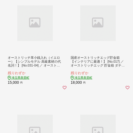
オーストリッチ革小銭入れ（イエロ
国産オーストリッチエッグ貯金箱
ー）【シンプルモデル 高級素材の代
【インテリアに最適！】 [No.017] ／
名詞！】 [No.031-04] ／ オーストリ
オーストリッチエッグ 貯金箱 ダチョ
ッチ革 小銭入れ 高級革製品 軽量 柔
ウ卵 インテリア雑貨 ナチュラルイン
残りわずか
残りわずか
らかい 革財布 シンプルデザイン 長
テリア ユニーク雑貨 おしゃれ貯金箱
く使える 経年変化 艶が出る おしゃ
インテリア小物 本物素材 卵殻アート
埼玉県美里町
埼玉県美里町
れ財布 メンズ財布 レディース財布
個性的 珍しい ギフト雑貨 インテリ
15,000
18,000
円
円
贈答用 ギフト用 革小物 埼玉県
アギフト 埼玉県