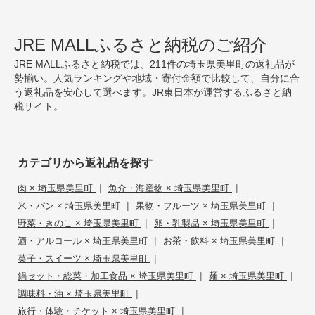
JRE MALLふるさと納税のご紹介
JRE MALLふるさと納税では、211件の埼玉県美里町の返礼品が
勢揃い。人気ランキングや地域・寄付金額で比較して、自分に合
う返礼品を安心して選べます。JR東日本が運営するふるさと納
税サイト。
カテゴリから返礼品を探す
|
|
肉 × 埼玉県美里町
魚介・海産物 × 埼玉県美里町
|
|
米・パン × 埼玉県美里町
果物・フルーツ × 埼玉県美里町
|
|
野菜・きのこ × 埼玉県美里町
卵・乳製品 × 埼玉県美里町
|
|
酒・アルコール × 埼玉県美里町
お茶・飲料 × 埼玉県美里町
|
菓子・スイーツ × 埼玉県美里町
|
|
鍋セット・総菜・加工食品 × 埼玉県美里町
麺 × 埼玉県美里町
|
調味料・油 × 埼玉県美里町
|
旅行・体験・チケット × 埼玉県美里町