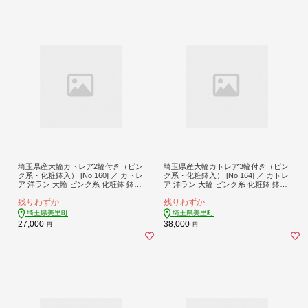
埼玉県産大輪カトレア2輪付き（ピン
埼玉県産大輪カトレア3輪付き（ピン
ク系・化粧鉢入） [No.160] ／ カトレ
ク系・化粧鉢入） [No.164] ／ カトレ
ア 洋ラン 大輪 ピンク系 化粧鉢 鉢植
ア 洋ラン 大輪 ピンク系 化粧鉢 鉢植
え 2輪付き 花 ギフト 贈り物 香り豊
え 2輪付き 花 ギフト 贈り物 香り豊
残りわずか
残りわずか
か 部屋飾り 癒し 長く楽しめる 上品
か 部屋飾り 癒し 長く楽しめる 上品
埼玉県
埼玉県
埼玉県美里町
埼玉県美里町
27,000
38,000
円
円