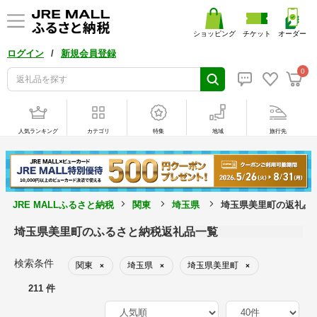
ショッピング
チケット
オーダー
/
ログイン
新規会員登録
0
人気ランキング
カテゴリ
特集
地域
旅行先
JRE MALLふるさと納税
関東
埼玉県
埼玉県美里町の返礼品
埼玉県美里町のふるさと納税返礼品一覧
検索条件
関東
埼玉県
埼玉県美里町
×
×
×
211 件