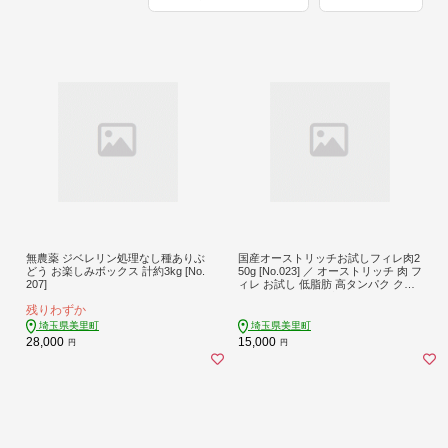
無農薬 ジベレリン処理なし種ありぶ
国産オーストリッチお試しフィレ肉2
どう お楽しみボックス 計約3kg [No.
50g [No.023] ／ オーストリッチ 肉 フ
207]
ィレ お試し 低脂肪 高タンパク クセ
がない 食べやすい 調理簡単 ステー
残りわずか
キ BBQ
埼玉県美里町
埼玉県美里町
28,000
15,000
円
円