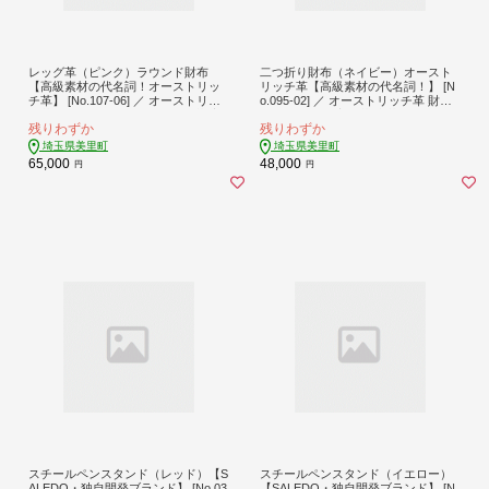
レッグ革（ピンク）ラウンド財布
二つ折り財布（ネイビー）オースト
【高級素材の代名詞！オーストリッ
リッチ革【高級素材の代名詞！】 [N
チ革】 [No.107-06] ／ オーストリッ
o.095-02] ／ オーストリッチ革 財布
チ革 財布 ラウンド財布 レッグ革 高
二つ折り財布 高級革 本革財布 メン
残りわずか
残りわずか
級革 本革財布 メンズ財布 レディー
ズ財布 レディース財布 手作り財布
ス財布 手作り財布 日本製財布 軽量
日本製財布 軽量革 上品財布 エコレ
埼玉県美里町
埼玉県美里町
革 上品財布 エコレザー 高級素材 ギ
ザー 高級素材 ギフト用財布 革小物
65,000
48,000
円
円
フト用財布 革小物 埼玉県
埼玉県
スチールペンスタンド（レッド）【S
スチールペンスタンド（イエロー）
ALEDO・独自開発ブランド】 [No.03
【SALEDO・独自開発ブランド】 [N