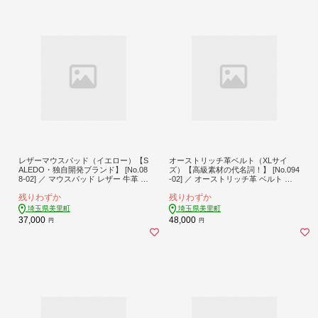
レザーマウスパッド（イエロー）【S
オーストリッチ革ベルト（XLサイ
ALEDO・独自開発ブランド】 [No.08
ズ）【高級素材の代名詞！】 [No.094
8-02] ／ マウスパッド レザー 牛革 高
-02] ／ オーストリッチ革 ベルト 高
級 滑りにくい 快適 SALEDO 文具 デ
級革 本革ベルト メンズベルト レデ
残りわずか
残りわずか
スクアクセサリー デザイン 上質 机
ィースベルト 手作りベルト 日本製ベ
上整理 エコ おしゃれ PC周辺機器 操
ルト 軽量革 革小物 上品ベルト エコ
埼玉県美里町
埼玉県美里町
作性 埼玉県
レザー エグゼクティブ用品 ギフト用
37,000
48,000
円
円
ベルト 高級素材 贈り物 埼玉県