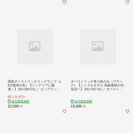
国産オーストリッチエッグランプ（L
オーストリッチ革小銭入れ（ブラッ
ED電球白色）【インテリアに最
ク）【シンプルモデル 高級素材の代
適！】 [No.059-01] ／ エッグランプ
名詞！】 [No.031-01] ／ オーストリ
ダチョウ卵ランプ 卵殻ランプ LED間
ッチ革 小銭入れ 高級革製品 軽量 柔
残りわずか
接照明 ナイトライト 寝室照明 イン
らかい 革財布 シンプルデザイン 長
テリア照明 癒しライト テーブルラン
く使える 経年変化 艶が出る おしゃ
埼玉県美里町
埼玉県美里町
プ インテリア雑貨 ユニーク照明 自
れ財布 メンズ財布 レディース財布
22,000
15,000
円
円
然素材 手作りランプ おしゃれ照明
贈答用 ギフト用 革小物 埼玉県
埼玉県