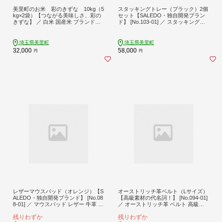
美里町のお米 彩のきずな 10kg（5
スタッキングトレー（ブラック）2個
kg×2袋）【つながる美味しさ、彩の
セット【SALEDO・独自開発ブラン
きずな】 ／ 白米 国産米 ブランド米
ド】 [No.103-01] ／ スタッキングト
甘み つや 香り バランス 食べやすい
レー 2個セット ビジネスデスク 文具
冷めてもおいしい 弁当 おにぎり 家
エグゼクティブ デザイン おしゃれ
庭用 ストック まとめ買い 埼玉県 [N
重ね収納 環境配慮 エコ 廃材利用 SA
埼玉県美里町
埼玉県美里町
o.238]
LEDO 小物整理 机上整理 高級感 埼
32,000
58,000
円
円
玉県
レザーマウスパッド（オレンジ）【S
オーストリッチ革ベルト（Lサイズ）
ALEDO・独自開発ブランド】 [No.08
【高級素材の代名詞！】 [No.094-01]
8-01] ／ マウスパッド レザー 牛革 高
／ オーストリッチ革 ベルト 高級革
級 滑りにくい 快適 SALEDO 文具 デ
本革ベルト メンズベルト レディース
残りわずか
残りわずか
スクアクセサリー デザイン 上質 机
ベルト 手作りベルト 日本製ベルト