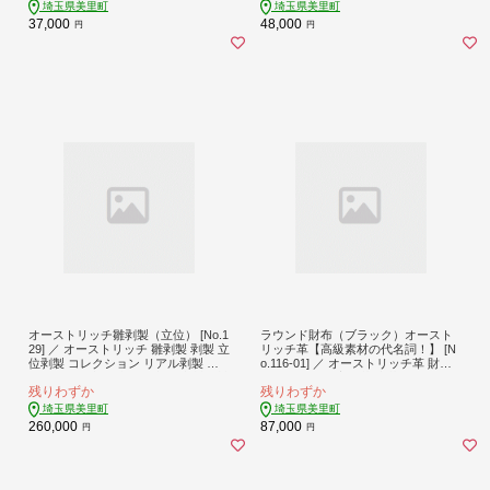
上整理 エコ おしゃれ PC周辺機器 操
軽量革 革小物 上品ベルト エコレザ
埼玉県美里町
埼玉県美里町
作性 埼玉県
ー エグゼクティブ用品 ギフト用ベル
37,000
48,000
円
円
ト 高級素材 贈り物 埼玉県
オーストリッチ雛剥製（立位） [No.1
ラウンド財布（ブラック）オースト
29] ／ オーストリッチ 雛剥製 剥製 立
リッチ革【高級素材の代名詞！】 [N
位剥製 コレクション リアル剥製 イ
o.116-01] ／ オーストリッチ革 財布
ンテリア標本 観賞用標本 日本製剥製
ラウンド財布 高級革 本革財布 メン
残りわずか
残りわずか
美里町産 手作り剥製 標本コレクショ
ズ財布 レディース財布 手作り財布
ン 希少標本 自然標本 インテリアオ
日本製財布 軽量革 上品財布 エコレ
埼玉県美里町
埼玉県美里町
ブジェ 埼玉県
ザー 高級素材 ギフト用財布 革小物
260,000
87,000
円
円
埼玉県