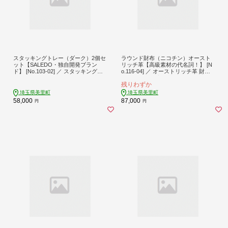
スタッキングトレー（ダーク）2個セ
ラウンド財布（ニコチン）オースト
ット【SALEDO・独自開発ブラン
リッチ革【高級素材の代名詞！】 [N
ド】 [No.103-02] ／ スタッキングト
o.116-04] ／ オーストリッチ革 財布
レー 2個セット ビジネスデスク 文具
ラウンド財布 高級革 本革財布 メン
残りわずか
エグゼクティブ デザイン おしゃれ
ズ財布 レディース財布 手作り財布
重ね収納 環境配慮 エコ 廃材利用 SA
日本製財布 軽量革 上品財布 エコレ
埼玉県美里町
埼玉県美里町
LEDO 小物整理 机上整理 高級感 埼
ザー 高級素材 ギフト用財布 革小物
58,000
87,000
円
円
玉県
埼玉県