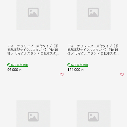
ディーナ クリップ・床付タイプ【景
ディーナ チェスタ・床付タイプ【景
観配慮型サイクルスタンド】 [No.16
観配慮型サイクルスタンド】 [No.16
5] ／ サイクルスタンド 自転車スタン
6] ／ サイクルスタンド 自転車スタン
ド ステンレス 錆びにくい クリップ
ド スポーティー R形状 安定感 簡単
機構 前輪固定 簡単設置 移動可能 V字
設置 移動可能 床置き アスファルト
デザイン 床置き アスファルト コン
コンクリート 芝生 細身デザイン お
埼玉県美里町
埼玉県美里町
クリート 芝生 おしゃれ 景観配慮 埼
しゃれ 景観配慮 CESTA 埼玉県
96,000
124,000
円
円
玉県