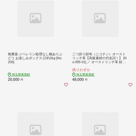
無農薬 ジベレリン処理なし種ありぶ
二つ折り財布（ニコチン）オースト
どう お楽しみボックス 計約2kg [No.
リッチ革【高級素材の代名詞！】 [N
205]
o.095-01] ／ オーストリッチ革 財布
二つ折り財布 高級革 本革財布 メン
残りわずか
ズ財布 レディース財布 手作り財布
日本製財布 軽量革 上品財布 エコレ
埼玉県美里町
埼玉県美里町
ザー 高級素材 ギフト用財布 革小物
20,000
48,000
円
円
埼玉県