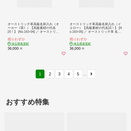
オーストリッチ革高級名刺入れ（オ
オーストリッチ革高級名刺入れ（イ
ーカー《茶》）【高級素材の代名
エロー）【高級素材の代名詞！】 [N
詞！】 [No.163-04] ／ オーストリッ
o.163-05] ／ オーストリッチ革 名刺
チ革 名刺入れ 高級革 本革名刺入れ
入れ 高級革 本革名刺入れ メンズ名
残りわずか
残りわずか
メンズ名刺入れ レディース名刺入れ
刺入れ レディース名刺入れ 手作り名
手作り名刺入れ 贈り物ギフト 高級素
刺入れ 贈り物ギフト 高級素材 軽量
埼玉県美里町
埼玉県美里町
材 軽量革 革小物 上品名刺入れ エコ
革 革小物 上品名刺入れ エコレザー
36,000
36,000
円
円
レザー 日本製名刺入れ エグゼクティ
日本製名刺入れ エグゼクティブ用品
ブ用品 埼玉県
埼玉県
1
2
3
4
5
...
おすすめ特集