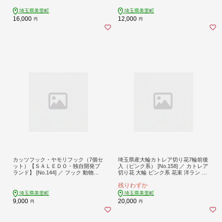
し 柔らか 食べやすい タタキ
店 手作りどら焼き 大きめサイズ 贈
答用スイーツ 家族で楽しむ おやつセ
埼玉県美里町
埼玉県美里町
ット しっとり生地 埼玉県
16,000
12,000
円
円
カッツフック・ヤモリフック（7個セ
埼玉県産大輪カトレア切り花7輪前後
ット）【ＳＡＬＥＤＯ・独自開発ブ
入（ピンク系） [No.158] ／ カトレア
ランド】 [No.144] ／ フック 動物モ
切り花 大輪 ピンク系 花束 洋ラン 女
チーフ 可愛い お洒落 壁掛け ピン付
王 鮮やか 香り豊か 部屋飾り 花瓶用
残りわずか
き 収納 インテリア デザイン 小物掛
平皿用 癒し 贈り物 インテリア 花ギ
け 700g耐荷重 エコ 端材利用 SALED
フト 埼玉県
埼玉県美里町
埼玉県美里町
O 独自ブランド 埼玉県
9,000
20,000
円
円