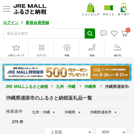
ショッピング
チケット
オーダー
/
ログイン
新規会員登録
0
人気ランキング
カテゴリ
特集
地域
旅行先
JRE MALLふるさと納税
九州・沖縄
沖縄県
沖縄県浦添市の
沖縄県浦添市のふるさと納税返礼品一覧
検索条件
九州・沖縄
沖縄県
沖縄県浦添市
×
×
×
279 件