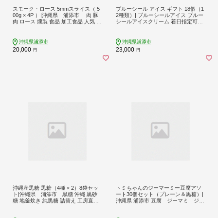
スモーク・ロース 5mmスライス（ 5
ブルーシール アイス ギフト 18個（1
00g × 4P ）|沖縄県 浦添市 肉 豚
2種類）| ブルーシールアイス ブルー
肉 ロース 燻製 食品 加工食品 人気 ギ
シールアイスクリーム 着日指定可能
フト スモーク 琉球ミート スモーク
送料無料 ジェラート 沖縄県 バース
ローススモーク お肉燻製
デー 贈り物 プレゼント 誕生日 カッ
プ 詰め合わせ バラエティ | バニラ チ
沖縄県浦添市
沖縄県浦添市
ョコレート ストロベリー ピスタチオ
20,000
23,000
円
円
バニラ＆クッキー ウベ 沖縄紅イモ
塩ちんすこう 沖縄シークヮーサー 沖
縄黒糖 琉球ロイヤルミルクティ 沖縄
パイン
沖縄産黒糖 黒糖（4種 × 2）8袋セッ
トミちゃんのジーマーミー豆腐アソ
ト|沖縄県 浦添市 黒糖 沖縄 黒砂
ート30個セット（プレーン＆黒糖）|
糖 地釜炊き 純黒糖 詰替え 工房直送
沖縄県 浦添市 豆腐 ジーマミ ジー
加工品 はちみつ 砂糖食品 人気 黒糖
マーミ― ジーマーミー じーまー
食品
み じーまみ 人気 手造り トミ家