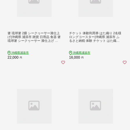
箸 琉球箸 2膳 シークヮーサー漆仕上
チケット 体験利用券 はた織り 2名様
げ|沖縄県 浦添市 雑貨 日用品 食器 箸
ロングコースター|沖縄県 浦添市 ふ
琉球箸 シークヮーサー 漆仕上げ グ
るさと納税 体験 チケット はた織り
ラス カトラリー 椀 碗 人気 工房 伝統
織物 ロング コースター 人気
工芸
沖縄県浦添市
沖縄県浦添市
22,000
16,000
円
円