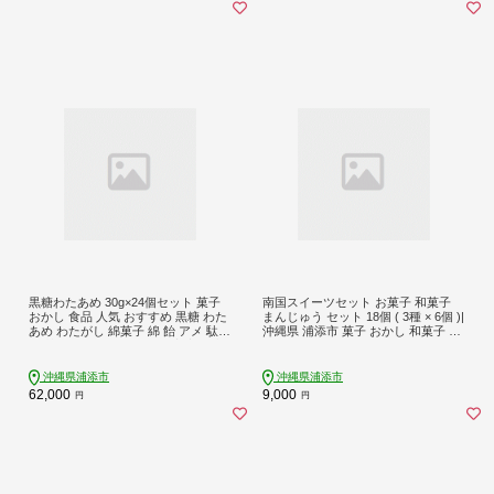
黒糖わたあめ 30g×24個セット 菓子
南国スイーツセット お菓子 和菓子
おかし 食品 人気 おすすめ 黒糖 わた
まんじゅう セット 18個 ( 3種 × 6個 )|
あめ わたがし 綿菓子 綿 飴 アメ 駄菓
沖縄県 浦添市 菓子 おかし 和菓子 ま
子 甘い ふわふわミネラル 家庭用 土
んじゅう セット スイーツ デザート
産 沖縄 浦添市 UA02-006
人気 沖縄 農園
沖縄県浦添市
沖縄県浦添市
62,000
9,000
円
円