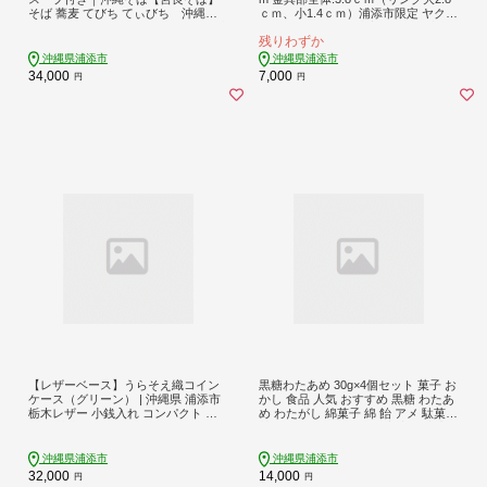
そば 蕎麦 てびち てぃびち 沖縄そ
ｃｍ、小1.4ｃｍ）浦添市限定 ヤクル
ば 豚足 豚 豚肉 麺類 麺 軟骨 ご当地
トスワローズ つば九郎イラスト入り
残りわずか
グルメ グルメ ギフト 人気 沖縄 沖縄
県 浦添市
沖縄県浦添市
沖縄県浦添市
34,000
7,000
円
円
【レザーベース】うらそえ織コイン
黒糖わたあめ 30g×4個セット 菓子 お
ケース（グリーン） | 沖縄県 浦添市
かし 食品 人気 おすすめ 黒糖 わたあ
栃木レザー 小銭入れ コンパクト 革
め わたがし 綿菓子 綿 飴 アメ 駄菓子
製品 革小物 レザー おしゃれ ビジネ
甘い ふわふわミネラル 家庭用 土産
ス ギフト 贈り物 日用品 人気 おすす
沖縄 浦添市 UA02-003
め
沖縄県浦添市
沖縄県浦添市
32,000
14,000
円
円