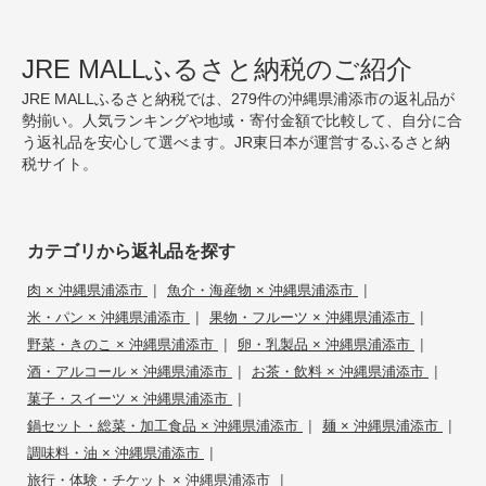
JRE MALLふるさと納税のご紹介
JRE MALLふるさと納税では、279件の沖縄県浦添市の返礼品が
勢揃い。人気ランキングや地域・寄付金額で比較して、自分に合
う返礼品を安心して選べます。JR東日本が運営するふるさと納
税サイト。
カテゴリから返礼品を探す
|
|
肉 × 沖縄県浦添市
魚介・海産物 × 沖縄県浦添市
|
|
米・パン × 沖縄県浦添市
果物・フルーツ × 沖縄県浦添市
|
|
野菜・きのこ × 沖縄県浦添市
卵・乳製品 × 沖縄県浦添市
|
|
酒・アルコール × 沖縄県浦添市
お茶・飲料 × 沖縄県浦添市
|
菓子・スイーツ × 沖縄県浦添市
|
|
鍋セット・総菜・加工食品 × 沖縄県浦添市
麺 × 沖縄県浦添市
|
調味料・油 × 沖縄県浦添市
|
旅行・体験・チケット × 沖縄県浦添市