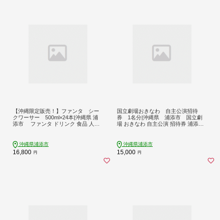
【沖縄限定販売！】ファンタ シー
国立劇場おきなわ 自主公演招待
クワーサー 500ml×24本|沖縄県 浦
券 1名分|沖縄県 浦添市 国立劇
添市 ファンタ ドリンク 食品 人気
場 おきなわ 自主公演 招待券 浦添市
シークワーサー 沖縄限定 ファンタ
入場券 優待券 人気 公演 沖縄 文化芸
術 日本伝統 劇場観劇 チケット 舞台
沖縄県浦添市
沖縄県浦添市
16,800
15,000
円
円