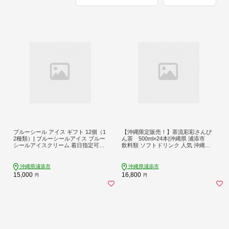
ブルーシール アイス ギフト 12個（1
【沖縄限定販売！】茶流彩彩さんぴ
2種類）| ブルーシールアイス ブルー
ん茶 500ml×24本|沖縄県 浦添市
シールアイスクリーム 着日指定可能
飲料類 ソフトドリンク 人気 沖縄限
送料無料 ジェラート 沖縄県 バース
定 さんぴん茶 ジャスミンティー
デー 贈り物 プレゼント 誕生日 カッ
プ 詰め合わせ バラエティ | バニラ チ
沖縄県浦添市
沖縄県浦添市
ョコレート ストロベリー ピスタチオ
15,000
16,800
円
円
バニラ＆クッキー ウベ 沖縄紅イモ
塩ちんすこう 沖縄シークヮーサー 沖
縄黒糖 琉球ロイヤルミルクティ 沖縄
パイン