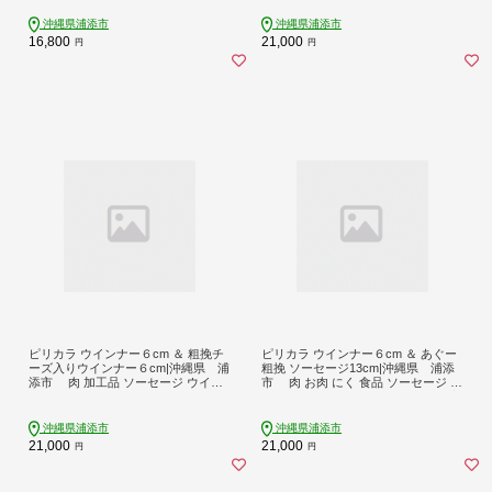
ヮーサー ティー ガーデンティー
トルト
沖縄県浦添市
沖縄県浦添市
16,800
21,000
円
円
ピリカラ ウインナー６cm ＆ 粗挽チ
ピリカラ ウインナー６cm ＆ あぐー
ーズ入りウインナー６cm|沖縄県 浦
粗挽 ソーセージ13cm|沖縄県 浦添
添市 肉 加工品 ソーセージ ウイン
市 肉 お肉 にく 食品 ソーセージ 人
ナー 粗挽 食品 お肉 人気 ギフト 燻製
気 ギフ あぐー ウインナー 粗挽き 琉
球ミート
沖縄県浦添市
沖縄県浦添市
21,000
21,000
円
円