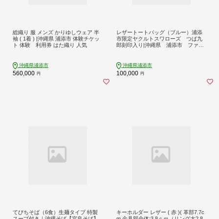
総織り 服 メンズ かりゆしウェア 半
レザートートバッグ（ブルー）浦添
袖 ( 1着 ) |沖縄県 浦添市 体験チケッ
市限定ヤクルトスワローズ つば九
ト 体験 利用券 はた織り 人気
郎刻印入り|沖縄県 浦添市 ファッ
ション 小物 トートバッグ レザー 革
名刺入れ 定期入れ コインケース
雑貨 人気 ヤクルトスワローズ
沖縄県浦添市
沖縄県浦添市
560,000
100,000
円
円
てびちそば（6食）生麺タイプ 特製
キーホルダー レザー ( 赤 )( 革部7.7c
スープ付き｜沖縄そば【宮良そば】
m 金具部全体:3.8ｃｍ（リング大2.8