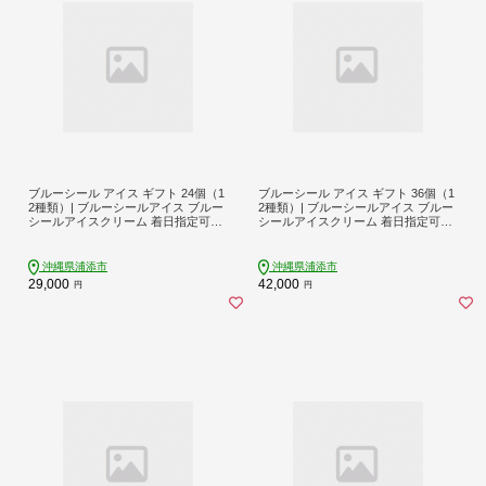
ブルーシール アイス ギフト 24個（1
ブルーシール アイス ギフト 36個（1
2種類）| ブルーシールアイス ブルー
2種類）| ブルーシールアイス ブルー
シールアイスクリーム 着日指定可能
シールアイスクリーム 着日指定可能
送料無料 ジェラート 沖縄県 バース
送料無料 ジェラート 沖縄県 バース
デー 贈り物 プレゼント 誕生日 カッ
デー 贈り物 プレゼント 誕生日 カッ
プ 詰め合わせ バラエティ | バニラ チ
プ 詰め合わせ バラエティ | バニラ チ
沖縄県浦添市
沖縄県浦添市
ョコレート ストロベリー ピスタチオ
ョコレート ストロベリー ピスタチオ
29,000
42,000
円
円
バニラ＆クッキー ウベ 沖縄紅イモ
バニラ＆クッキー ウベ 沖縄紅イモ
塩ちんすこう 沖縄シークヮーサー 沖
塩ちんすこう 沖縄シークヮーサー 沖
縄黒糖 琉球ロイヤルミルクティ 沖縄
縄黒糖 琉球ロイヤルミルクティ 沖縄
パイン
パイン