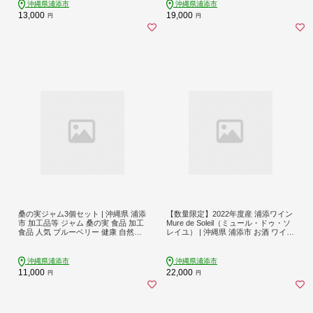
工房 トミちゃん
沖縄県浦添市
沖縄県浦添市
13,000
19,000
円
円
桑の実ジャム3個セット | 沖縄県 浦添
【数量限定】2022年度産 浦添ワイン
市 加工品等 ジャム 桑の実 食品 加工
Mure de Soleil（ミュール・ドゥ・ソ
食品 人気 ブルーベリー 健康 自然素
レイユ） | 沖縄県 浦添市 お酒 ワイン
材
ロゼワイン 赤ワイン 白ワイン 飲み
比べセット 人気 ギフト フルーティ
ー プレゼント
沖縄県浦添市
沖縄県浦添市
11,000
22,000
円
円