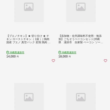
【ブエノチキン】★ 切り分け ★ チ
【添加物・化学調味料不使用・無添
キン ローストチキン（ 1袋 ）| 鶏肉
加】ごちそうベーコンセット|沖縄
国産 ブエノ 真空パック 若鶏 鶏肉 に
県 浦添市 自家製 ベーコン ソーセ
んにく 惣菜 おかず 保存料不使用 着
ージ 肉 お肉 にく 朝食 おつまみ 食品
色料不使用 冷凍 誕生日 パーティ 沖
人気 おすすめ 送料無料
縄県 沖縄県産 やんばる ご当地 グル
沖縄県浦添市
沖縄県浦添市
メ
14,000
18,000
円
円