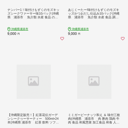
ナンバー1！味付けもずくのモズキッ
あじくーたー!味付けもずくのモズキ
ズシークワァーサー味10パック|沖縄
ッズかつおだし仕込み10パック|沖縄
県 浦添市 魚介類 水産 食品 のり
県 浦添市 魚介類 水産 食品 調味
海藻 もずく 味付け シークワァーサ
料 加工食品 人気 もずく 味付け かつ
ー パック 健康 子供向け
おだし 昆布 鰹節 海藻
沖縄県浦添市
沖縄県浦添市
9,000
9,000
円
円
【沖縄限定販売！】紅茶花伝ガーデ
ミミガーピーナッツ和え ＆ 味付三枚
ンシークヮーサーティー 500ml×24
肉|沖縄県 浦添市 肉 豚肉 鶏肉 牛
本|沖縄県 浦添市 紅茶 飲料 ソフト
肉 食品 和風惣菜 加工食品 和食 人気
ドリンク 人気 沖縄 限定販売 シーク
ミミガー 三枚肉 ピーナッツ 惣菜 レ