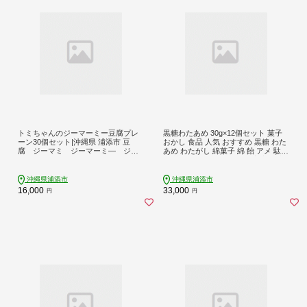
トミちゃんのジーマーミー豆腐プレ
黒糖わたあめ 30g×12個セット 菓子
ーン30個セット|沖縄県 浦添市 豆
おかし 食品 人気 おすすめ 黒糖 わた
腐 ジーマミ ジーマーミ― ジー
あめ わたがし 綿菓子 綿 飴 アメ 駄菓
マーミー じーまーみ じーまみ
子 甘い ふわふわミネラル 家庭用 土
人気 手造り トミ家工房 トミちゃん
産 沖縄 浦添市 UA02-005
沖縄県浦添市
沖縄県浦添市
16,000
33,000
円
円