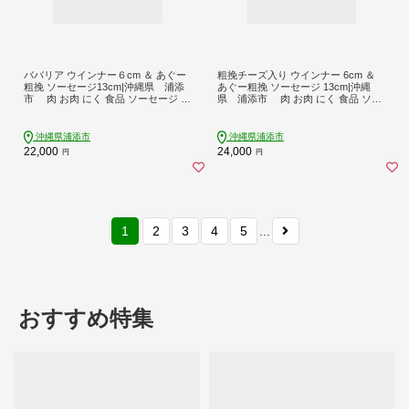
ババリア ウインナー６cm ＆ あぐー
粗挽チーズ入り ウインナー 6cm ＆
粗挽 ソーセージ13cm|沖縄県 浦添
あぐー粗挽 ソーセージ 13cm|沖縄
市 肉 お肉 にく 食品 ソーセージ ハ
県 浦添市 肉 お肉 にく 食品 ソー
ム あぐー ウインナー 粗挽 琉球 ミー
セージ ウインナー ハム 粗挽き あぐ
ト 人気 ギフト
ー 人気 ギフト BBQ
沖縄県浦添市
沖縄県浦添市
22,000
24,000
円
円
1
2
3
4
5
...
おすすめ特集