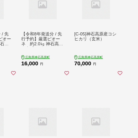
/ 先
【令和8年発送分 / 先
[C-05]神石高原産コシ
ピオー
行予約】厳選ピオー
ヒカリ（玄米）
神石高
ネ 約2.0㎏ 神石高原
用〉
町産【みずもとや（田
田
邉）】
広島県神石高原町
広島県神石高原町
16,000
70,000
円
円