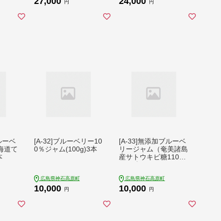
27,000
24,000
円
円
ブルーベ
[A-32]ブルーベリー10
[A-33]無添加ブルーベ
海道て
0％ジャム(100g)3本
リージャム（奄美諸島
本
産サトウキビ糖110
g）3本
広島県神石高原町
広島県神石高原町
10,000
10,000
円
円