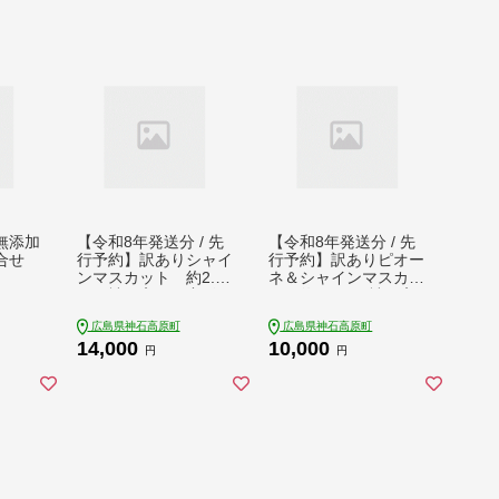
無添加
【令和8年発送分 / 先
【令和8年発送分 / 先
詰合せ
行予約】訳ありシャイ
行予約】訳ありピオー
ンマスカット 約2.0
ネ＆シャインマスカッ
㎏ 神石高原町産〈ご
ト 約1.2㎏ 神石高
家庭用〉【みずもとや
原町産〈ご家庭用〉
広島県神石高原町
広島県神石高原町
（田邉）】
【みずもとや（田
14,000
10,000
邉）】
円
円