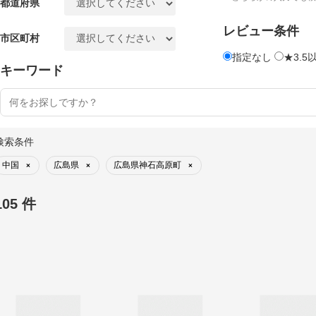
都道府県
レビュー条件
市区町村
指定なし
★3.5
キーワード
検索条件
中国
広島県
広島県神石高原町
×
×
×
105 件