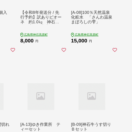
個入
【令和8年発送分 / 先
[A-08]100％天然温泉
行予約】訳ありピオー
化粧水 「さんわ温泉
ネ 約1.0㎏ 神石高
まぼろしの雫」
原町産〈ご家庭用〉
【みずもとや（田
広島県神石高原町
広島県神石高原町
邉）】
8,000
15,000
円
円
小間切れ
[A-13]ゆき作業所 テ
[B-09]神石牛うす切り
ィーセット
Ｂセット