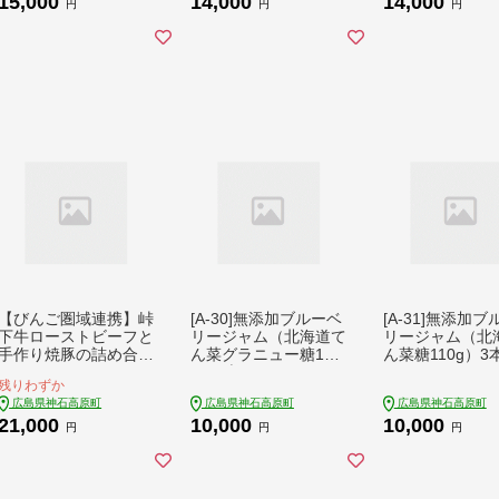
15,000
14,000
14,000
円
円
円
【びんご圏域連携】峠
[A-30]無添加ブルーベ
[A-31]無添加
下牛ローストビーフと
リージャム（北海道て
リージャム（北
手作り焼豚の詰め合わ
ん菜グラニュー糖110
ん菜糖110g）3
せ
g）3本
残りわずか
広島県神石高原町
広島県神石高原町
広島県神石高原町
21,000
10,000
10,000
円
円
円