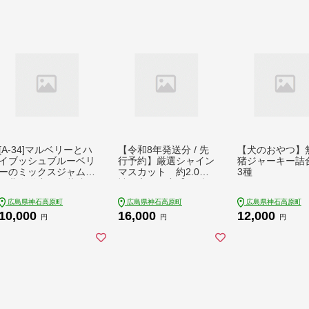
[A-34]マルベリーとハ
【令和8年発送分 / 先
【犬のおやつ】
イブッシュブルーベリ
行予約】厳選シャイン
猪ジャーキー
ーのミックスジャム
マスカット 約2.0㎏
3種
（北海道産てん菜糖1
神石高原町産【みずも
10g）3本
とや（田邉）】
広島県神石高原町
広島県神石高原町
広島県神石高原町
10,000
16,000
12,000
円
円
円