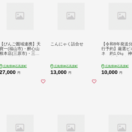
【びんご圏域連携】天
こんにゃく詰合せ
【令和8年発送分 
寶一(福山市)・醉心山
行予約】厳選ピ
根本店(三原市)・三輪
ネ 約1.0㎏ 
酒造(神石高原町) 日
原町産【みずも
本酒飲み比べセット
（田邉）】
広島県神石高原町
広島県神石高原町
広島県神石高原町
27,000
13,000
10,000
円
円
円