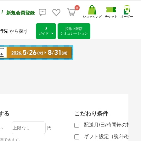
0
/
新規会員登録
ショッピング
チケット
オーダー
🔰
控除上限額
行先
から探す
ガイド
シミュレーション
する
こだわり条件
配送月/日/時間帯の指定
～
円
ギフト設定（熨斗/包装
索できます。