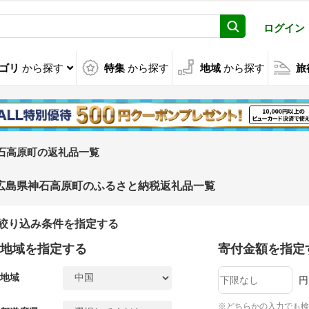
ログイン
ゴリ
から探す
特集
から探す
地域
から探す
旅
石高原町の返礼品一覧
広島県神石高原町のふるさと納税返礼品一覧
絞り込み条件を指定する
地域を指定する
寄付金額を指定
地域
円
※どちらかの入力でも検