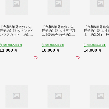
【令和8年発送分 / 先
【令和8年発送分 / 先
【令和8年発送分 
行予約】訳ありシャイ
行予約】訳あり三品種
行予約】訳あり
ンマスカット 約1.2
以上詰め合わせ約2.0k
ネ 約2.0㎏ 
㎏ 神石高原町産〈ご
g ※シャイン含む
原町産〈ご家庭
家庭用〉【みずもとや
神石高原町産〈ご家庭
【みずもとや（
広島県神石高原町
広島県神石高原町
広島県神石高原町
（田邉）】
用〉【みずもとや（田
邉）】
11,000
18,000
14,000
邉）】
円
円
円