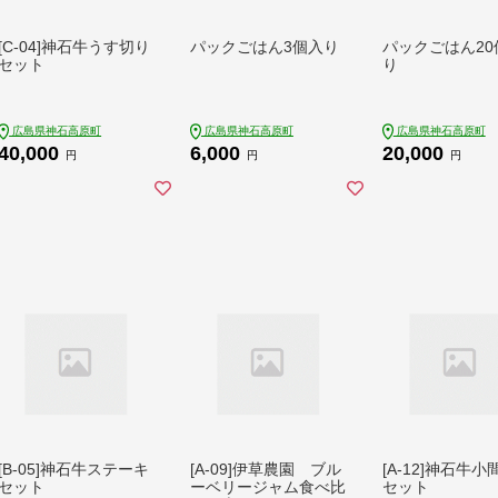
[C-04]神石牛うす切り
パックごはん3個入り
パックごはん20
セット
り
広島県神石高原町
広島県神石高原町
広島県神石高原町
40,000
6,000
20,000
円
円
円
[B-05]神石牛ステーキ
[A-09]伊草農園 ブル
[A-12]神石牛
セット
ーベリージャム食べ比
セット