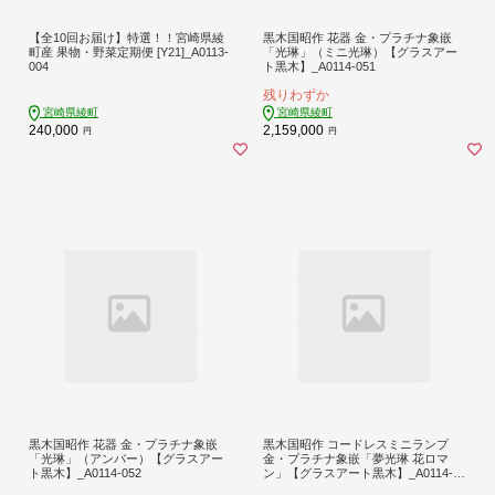
【全10回お届け】特選！！宮崎県綾
黒木国昭作 花器 金・プラチナ象嵌
町産 果物・野菜定期便 [Y21]_A0113-
「光琳」（ミニ光琳）【グラスアー
004
ト黒木】_A0114-051
残りわずか
宮崎県綾町
宮崎県綾町
240,000
2,159,000
円
円
黒木国昭作 花器 金・プラチナ象嵌
黒木国昭作 コードレスミニランプ
「光琳」（アンバー）【グラスアー
金・プラチナ象嵌「夢光琳 花ロマ
ト黒木】_A0114-052
ン」【グラスアート黒木】_A0114-05
3