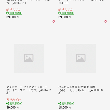
木】_A0114-014
114-015
残りわずか
残りわずか
宮崎県綾町
宮崎県綾町
39,000
39,000
円
円
アクセサリー プチピアス（カラー：
けんちゃん農園 自然栽 培味噌
黒）【グラスアート黒木】_A0114-01
（小）・ しょうゆ セット_A0088-00
6
6
残りわずか
宮崎県綾町
宮崎県綾町
39,000
18,000
円
円