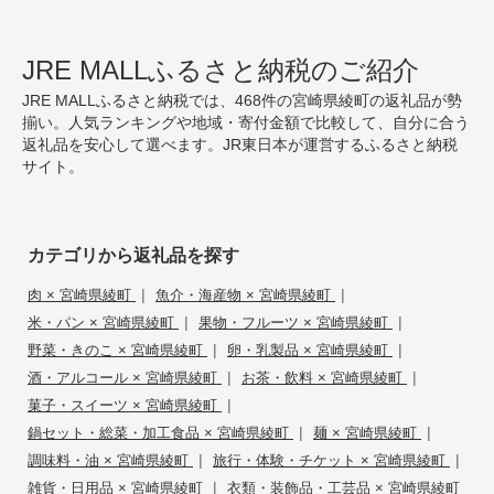
JRE MALLふるさと納税のご紹介
JRE MALLふるさと納税では、468件の宮崎県綾町の返礼品が勢
揃い。人気ランキングや地域・寄付金額で比較して、自分に合う
返礼品を安心して選べます。JR東日本が運営するふるさと納税
サイト。
カテゴリから返礼品を探す
|
|
肉 × 宮崎県綾町
魚介・海産物 × 宮崎県綾町
|
|
米・パン × 宮崎県綾町
果物・フルーツ × 宮崎県綾町
|
|
野菜・きのこ × 宮崎県綾町
卵・乳製品 × 宮崎県綾町
|
|
酒・アルコール × 宮崎県綾町
お茶・飲料 × 宮崎県綾町
|
菓子・スイーツ × 宮崎県綾町
|
|
鍋セット・総菜・加工食品 × 宮崎県綾町
麺 × 宮崎県綾町
|
|
調味料・油 × 宮崎県綾町
旅行・体験・チケット × 宮崎県綾町
|
雑貨・日用品 × 宮崎県綾町
衣類・装飾品・工芸品 × 宮崎県綾町