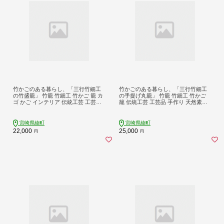
竹かごのある暮らし、「三行竹細工
竹かごのある暮らし、「三行竹細工
の竹盛籠」 竹籠 竹細工 竹かご 籠 カ
の手提げ丸籠」 竹籠 竹細工 竹かご
ゴ かご インテリア 伝統工芸 工芸品
籠 伝統工芸 工芸品 手作り 天然素材
手作り 天然素材 竹 バスケット 宮崎
竹 カゴ かご マイバッグ バック バス
県産 綾町 【三行竹細工】_A0114-19
ケット 宮崎県産 綾町 【三行竹細
31
工】_A0114-1921
宮崎県綾町
宮崎県綾町
22,000
25,000
円
円