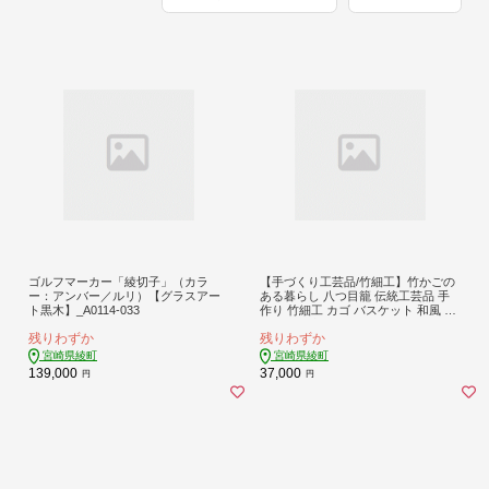
ゴルフマーカー「綾切子」（カラ
【手づくり工芸品/竹細工】竹かごの
ー：アンバー／ルリ）【グラスアー
ある暮らし 八つ目籠 伝統工芸品 手
ト黒木】_A0114-033
作り 竹細工 カゴ バスケット 和風 イ
ンテリア 収納 ナチュラル 暮らしの
残りわずか
残りわずか
道具 食器入れ 小物入れ 手仕事道具
おしゃれ 職人技 日本製 ふるさと納
宮崎県綾町
宮崎県綾町
税 宮崎県 綾町【綾竹細工】_A0114-2
139,000
37,000
円
円
381