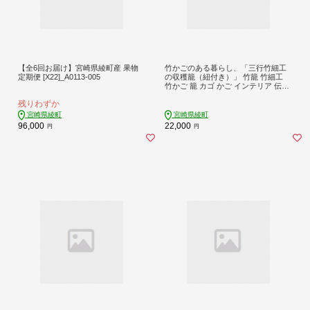
【全6回お届け】宮崎県綾町産 果物
竹かごのある暮らし、「三行竹細工
定期便 [X22]_A0113-005
の収穫籠（紐付き）」 竹籠 竹細工
竹かご 籠 カゴ かご インテリア 伝統
工芸 工芸品 手作り 天然素材 竹 バス
残りわずか
ケット 宮崎県産 綾町【三行竹細工】
_A0114-1911
宮崎県綾町
宮崎県綾町
96,000
22,000
円
円