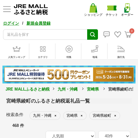
ショッピング
チケット
オーダー
/
ログイン
新規会員登録
0
人気ランキング
カテゴリ
特集
地域
旅行先
JRE MALLふるさと納税
九州・沖縄
宮崎県
宮崎県綾町の返
宮崎県綾町のふるさと納税返礼品一覧
検索条件
九州・沖縄
宮崎県
宮崎県綾町
×
×
×
468 件