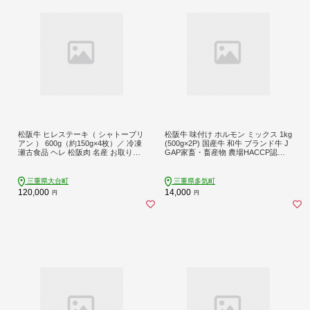
松阪牛 ヒレステーキ（ シャトーブリ
松阪牛 味付け ホルモン ミックス 1kg
アン ） 600g（約150g×4枚）／ 冷凍
(500g×2P) 国産牛 和牛 ブランド牛 J
瀬古食品 ヘレ 松阪肉 名産 お取り寄
GAP家畜・畜産物 農場HACCP認証
せ 牛肉 お肉 肉 和牛 黒毛和牛 国産
農場 牛肉 肉 高級 人気 おすすめ 神戸
国産牛 ステーキ ヒレ ひれ 希少部位
牛 近江牛 に並ぶ 日本三大和牛 松阪
ブランド牛 ギフト 贈答用 産地直送
松坂牛 松坂 小腸 大腸 赤千枚 千枚 レ
三重県大台町
三重県多気町
松阪 牛 三重県 大台町 (0077)
バー ハツ ミノ ハチノス 自家製味噌
120,000
14,000
円
円
ダレ 炒め物 真空パック 三重県 多気
町 SS-642