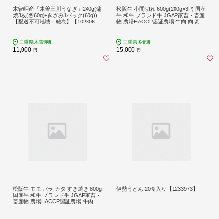
木曽岬産「木曽三川うなぎ」240g(蒲
松阪牛 小間切れ 600g(200g×3P) 国産
焼3枚(各60g)+きざみ1パック(60g))
牛 和牛 ブランド牛 JGAP家畜・畜産
【配送不可地域：離島】【102806
物 農場HACCP認証農場 牛肉 肉 高級
7】
人気 おすすめ 神戸牛 近江牛 に並ぶ
日本三大和牛 松阪 松坂牛 松坂 家庭
用 小分け スネ バラ 三重県 多気町 S
三重県木曽岬町
三重県多気町
S-405
11,000
15,000
円
円
松阪牛 モモ バラ カタ すき焼き 800g
伊勢うどん 20食入り【1233973】
国産牛 和牛 ブランド牛 JGAP家畜・
畜産物 農場HACCP認証農場 牛肉 肉
高級 人気 おすすめ 神戸牛 近江牛 に
並ぶ 日本三大和牛 松阪 松坂牛 松坂