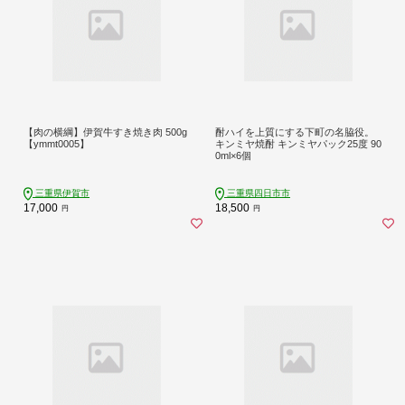
【肉の横綱】伊賀牛すき焼き肉 500g
酎ハイを上質にする下町の名脇役。
【ymmt0005】
キンミヤ焼酎 キンミヤパック25度 90
0ml×6個
三重県伊賀市
三重県四日市市
17,000
18,500
円
円