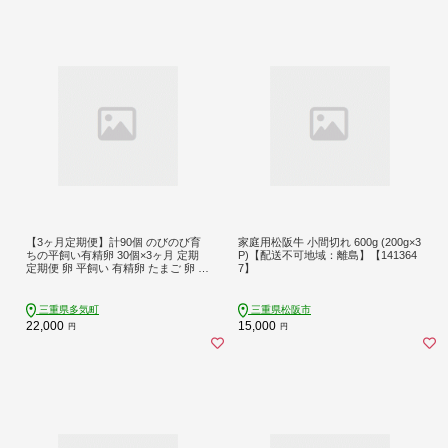
【3ヶ月定期便】計90個 のびのび育
家庭用松阪牛 小間切れ 600g (200g×3
ちの平飼い有精卵 30個×3ヶ月 定期
P)【配送不可地域：離島】【141364
定期便 卵 平飼い 有精卵 たまご 卵 玉
7】
子 卵 タマゴ 鶏卵 オムレツ 卵 卵かけ
ご飯 たまご焼き 国産 すき焼き 三重
県 多気町 JK-04
三重県多気町
三重県松阪市
22,000
15,000
円
円