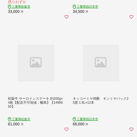
残りわずか
三重県松阪市
三重県四日市市
33,000
34,500
円
円
松阪牛 サーロインステーキ 約200g×
キッコーミヤ焼酎 キンミヤパック2
4枚【配送不可地域：離島】【14966
5度 1.8L×12本
50】
三重県松阪市
三重県四日市市
61,000
66,000
円
円