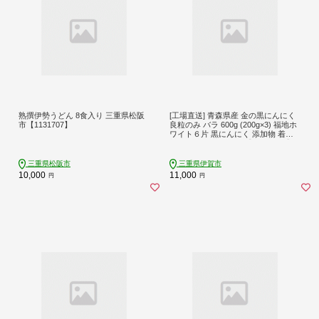
熟撰伊勢うどん 8食入り 三重県松阪
[工場直送] 青森県産 金の黒にんにく
市【1131707】
良粒のみ バラ 600g (200g×3) 福地ホ
ワイト６片 黒にんにく 添加物 着色
料 不使用 黒ニンニク【gkkp0001】
三重県松阪市
三重県伊賀市
10,000
11,000
円
円