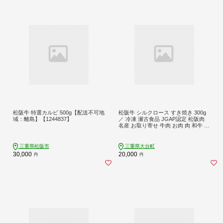
松阪牛 特選カルビ 500g【配送不可地
松阪牛 シルクロース すき焼き 300g
域：離島】【1244837】
／ 冷凍 瀬古食品 JGAP認定 松阪肉
名産 お取り寄せ 牛肉 お肉 肉 和牛 黒
毛和牛 国産 国産牛 松阪牛 ブランド
牛 ご自宅用 家庭用 ギフト 贈答用 産
地直送 松阪 牛 ロース 肩ロース すき
三重県松阪市
三重県大台町
焼き用 三重県 大台町 (0048)
30,000
20,000
円
円