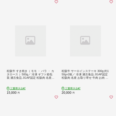
松阪牛 すき焼き（ モモ ・ バラ ・ カ
松阪牛 サーロインステーキ 300g 約1
タロース ）500g／ 冷凍 ギフト箱包
50g×2枚／ 冷凍 瀬古食品 JGAP認定
装 瀬古食品 JGAP認定 松阪肉 名産
松阪肉 名産 お取り寄せ 牛肉 お肉 肉
お取り寄せグルメ 牛肉 お肉 肉 和牛
和牛 黒毛和牛 国産 国産牛 松阪牛 ス
黒毛和牛 国産 国産牛 松阪牛 ブラン
テーキ サーロイン ブランド牛 家庭
ド牛 ギフト 贈答 産地直送 松阪 牛 赤
用 ギフト 贈答用 産地直送 松阪 牛 赤
三重県大台町
三重県大台町
身 セット 三重県 大台町 (0041)
身 霜降り 三重県 大台町 (0051)
15,000
20,000
円
円