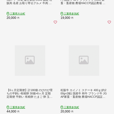
阪肉 名産 お取り寄せグルメ 牛肉 お
畜・畜産物 農場HACCP認証農場 牛
肉 肉 和牛 黒毛和牛 国産 国産牛 ブラ
肉 肉 高級 人気 おすすめ 神戸牛 近江
ンド牛 ご自宅用 家庭用 ギフト 贈答
牛 に並ぶ 日本三大和牛 松阪 松坂牛
用 モモ ステーキ 赤身 産地直送 松阪
松坂 BBQ キャンプ スライス 真空パ
三重県大台町
三重県多気町
牛 三重県 大台町 (0074)
ック 三重県 多気町 SS-88
20,000
19,000
円
円
【6ヶ月定期便】計180個 のびのび育
松阪牛 カイノミ ステーキ 400ｇ(約2
ちの平飼い有精卵 30個×6ヶ月 定期
00g×2枚) 国産牛 和牛 ブランド牛 JG
定期便 平飼い 有精卵 たまご 卵 玉子
AP家畜・畜産物 農場HACCP認証農
タマゴ 鶏卵 オムレツ 卵かけご飯 た
場 牛肉 肉 高級 人気 おすすめ 神戸牛
まご焼き 国産 すき焼き 三重県 多気
近江牛 に並ぶ 日本三大和牛 松阪 松
町 JK-05
坂牛 松坂 ナカバラ バラ 赤身 霜降り
三重県多気町
三重県多気町
焼肉 三重県 多気町 SS-34
44,000
20,000
円
円