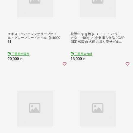
エキストラバージンオリーブオイ
松阪牛 すき焼き （ モモ ・ バラ ・
ル・グレープシードオイル【iclb000
カタ ） 400g ／ 冷凍 瀬古食品 JGAP
3】
認定 松阪肉 名産 お取り寄せグルメ
牛肉 お肉 肉 和牛 黒毛和牛 国産 国産
牛 ブランド牛 セット ご自宅用 家庭
用 ギフト 贈答用 産地直送 松阪 牛 肩
三重県伊賀市
三重県大台町
赤身 三重県 大台町 (0071)
20,000
13,000
円
円