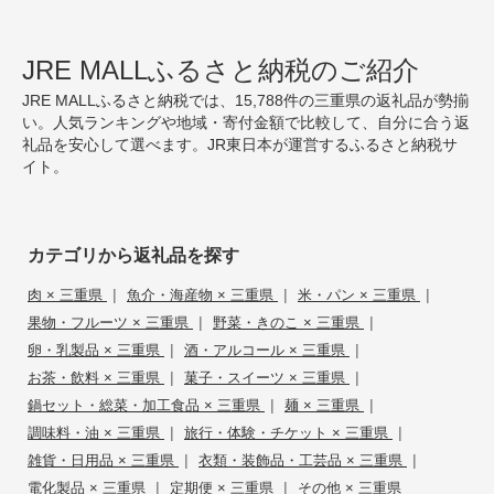
JRE MALLふるさと納税のご紹介
JRE MALLふるさと納税では、15,788件の三重県の返礼品が勢揃
い。人気ランキングや地域・寄付金額で比較して、自分に合う返
礼品を安心して選べます。JR東日本が運営するふるさと納税サ
イト。
カテゴリから返礼品を探す
|
|
|
肉 × 三重県
魚介・海産物 × 三重県
米・パン × 三重県
|
|
果物・フルーツ × 三重県
野菜・きのこ × 三重県
|
|
卵・乳製品 × 三重県
酒・アルコール × 三重県
|
|
お茶・飲料 × 三重県
菓子・スイーツ × 三重県
|
|
鍋セット・総菜・加工食品 × 三重県
麺 × 三重県
|
|
調味料・油 × 三重県
旅行・体験・チケット × 三重県
|
|
雑貨・日用品 × 三重県
衣類・装飾品・工芸品 × 三重県
|
|
電化製品 × 三重県
定期便 × 三重県
その他 × 三重県