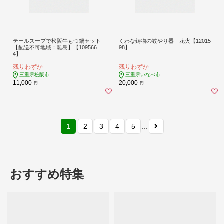
テールスープで松阪牛もつ鍋セット
くわな鋳物の蚊やり器 花火【12015
【配送不可地域：離島】【109566
98】
4】
残りわずか
残りわずか
三重県松阪市
三重県いなべ市
11,000
20,000
円
円
1
2
3
4
5
...
おすすめ特集