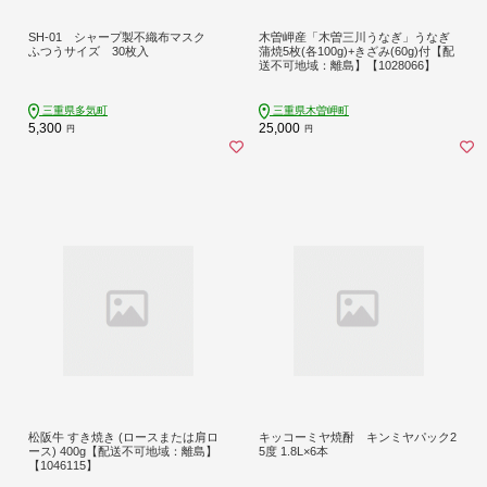
SH-01 シャープ製不織布マスク
木曽岬産「木曽三川うなぎ」うなぎ
ふつうサイズ 30枚入
蒲焼5枚(各100g)+きざみ(60g)付【配
送不可地域：離島】【1028066】
三重県多気町
三重県木曽岬町
5,300
25,000
円
円
松阪牛 すき焼き (ロースまたは肩ロ
キッコーミヤ焼酎 キンミヤパック2
ース) 400g【配送不可地域：離島】
5度 1.8L×6本
【1046115】