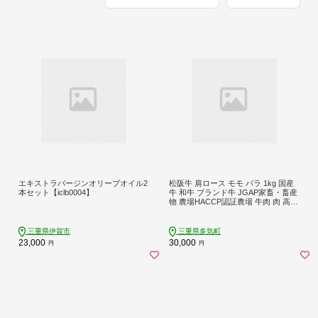
エキストラバージンオリーブオイル2
松阪牛 肩ロース モモ バラ 1kg 国産
本セット【iclb0004】
牛 和牛 ブランド牛 JGAP家畜・畜産
物 農場HACCP認証農場 牛肉 肉 高級
人気 おすすめ 神戸牛 近江牛 に並ぶ
日本三大和牛 松阪 松坂牛 松坂 赤身
ギフト箱入り ギフト 贈答 三重県 多
三重県伊賀市
三重県多気町
気町 SS-062
23,000
30,000
円
円