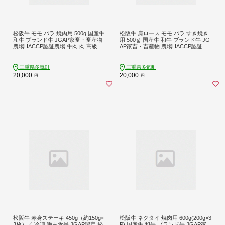
松阪牛 モモ バラ 焼肉用 500g 国産牛
松阪牛 肩ロース モモ バラ すき焼き
和牛 ブランド牛 JGAP家畜・畜産物
用 500ｇ 国産牛 和牛 ブランド牛 JG
農場HACCP認証農場 牛肉 肉 高級 人
AP家畜・畜産物 農場HACCP認証農
気 おすすめ 神戸牛 近江牛 に並ぶ 日
場 牛肉 肉 高級 人気 おすすめ 神戸牛
本三大和牛 松阪 松坂牛 松坂 焼肉 BB
近江牛 に並ぶ 日本三大和牛 松阪 松
Q キャンプ 三重県 多気町 SS-07
坂牛 松坂 赤身 焼肉 すきやき 三重県
三重県多気町
三重県多気町
多気町 SS-06
20,000
20,000
円
円
松阪牛 赤身ステーキ 450g（約150g×
松阪牛 ネクタイ 焼肉用 600g(200g×3
3枚）／ 冷凍 瀬古食品 JGAP認定 松
P) 国産牛 和牛 ブランド牛 JGAP家