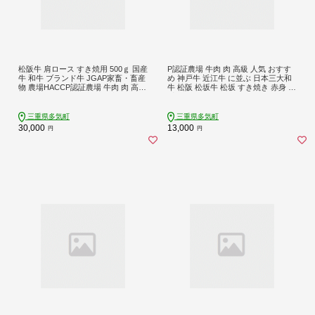
松阪牛 肩ロース すき焼用 500ｇ 国産
P認証農場 牛肉 肉 高級 人気 おすす
牛 和牛 ブランド牛 JGAP家畜・畜産
め 神戸牛 近江牛 に並ぶ 日本三大和
物 農場HACCP認証農場 牛肉 肉 高級
牛 松阪 松坂牛 松坂 すき焼き 赤身 三
人気 おすすめ 神戸牛 近江牛 に並ぶ
重県 多気町 SS-81
日本三大和牛 松阪 松坂牛 松坂 シル
クロース ロース すき焼 鍋 三重県 多
三重県多気町
三重県多気町
気町 SS-08
30,000
13,000
円
円