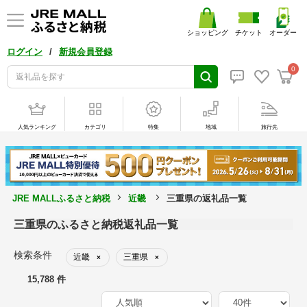
ショッピング
チケット
オーダー
/
ログイン
新規会員登録
0
人気ランキング
カテゴリ
特集
地域
旅行先
JRE MALLふるさと納税
近畿
三重県の返礼品一覧
三重県のふるさと納税返礼品一覧
検索条件
近畿
三重県
×
×
15,788 件