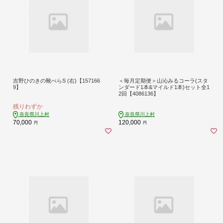
吉野ひのきの靴べらS (右)【157166
＜毎月定期便＞山沁みるコーラ(スタ
9】
ンダード1本&マイルド1本)セット全1
2回【4086136】
残りわずか
奈良県川上村
奈良県川上村
70,000
120,000
円
円