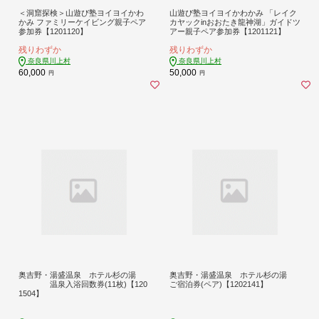
＜洞窟探検＞山遊び塾ヨイヨイかわ
山遊び塾ヨイヨイかわかみ 「レイク
かみ ファミリーケイビング親子ペア
カヤックinおおたき龍神湖」ガイドツ
参加券【1201120】
アー親子ペア参加券【1201121】
残りわずか
残りわずか
奈良県川上村
奈良県川上村
60,000
50,000
円
円
奥吉野・湯盛温泉 ホテル杉の湯
奥吉野・湯盛温泉 ホテル杉の湯
温泉入浴回数券(11枚)【120
ご宿泊券(ペア)【1202141】
1504】