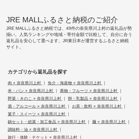
JRE MALLふるさと納税のご紹介
JRE MALLふるさと納税では、49件の奈良県川上村の返礼品が勢
揃い。人気ランキングや地域・寄付金額で比較して、自分に合う
返礼品を安心して選べます。JR東日本が運営するふるさと納税
サイト。
カテゴリから返礼品を探す
|
|
肉 × 奈良県川上村
魚介・海産物 × 奈良県川上村
|
|
米・パン × 奈良県川上村
果物・フルーツ × 奈良県川上村
|
|
野菜・きのこ × 奈良県川上村
卵・乳製品 × 奈良県川上村
|
|
酒・アルコール × 奈良県川上村
お茶・飲料 × 奈良県川上村
|
菓子・スイーツ × 奈良県川上村
|
|
鍋セット・総菜・加工食品 × 奈良県川上村
麺 × 奈良県川上村
|
調味料・油 × 奈良県川上村
|
旅行・体験・チケット × 奈良県川上村