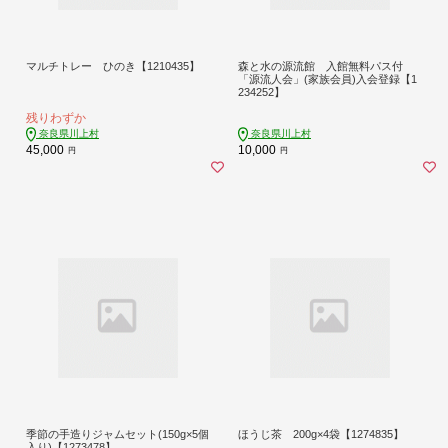
マルチトレー ひのき【1210435】
森と水の源流館 入館無料パス付
「源流人会」(家族会員)入会登録【1
234252】
残りわずか
奈良県川上村
奈良県川上村
45,000
10,000
円
円
季節の手造りジャムセット(150g×5個
ほうじ茶 200g×4袋【1274835】
入り)【1273478】