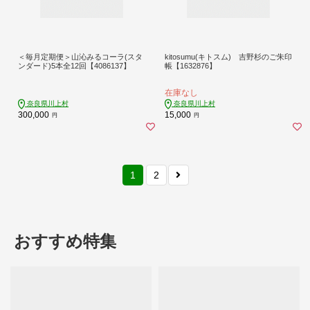
＜毎月定期便＞山沁みるコーラ(スタ
kitosumu(キトスム) 吉野杉のご朱印
ンダード)5本全12回【4086137】
帳【1632876】
在庫なし
奈良県川上村
奈良県川上村
300,000
15,000
円
円
1
2
おすすめ特集