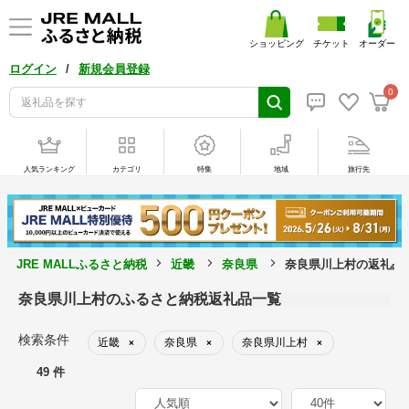
ショッピング
チケット
オーダー
/
ログイン
新規会員登録
0
人気ランキング
カテゴリ
特集
地域
旅行先
JRE MALLふるさと納税
近畿
奈良県
奈良県川上村の返礼品
奈良県川上村のふるさと納税返礼品一覧
検索条件
近畿
奈良県
奈良県川上村
×
×
×
49 件