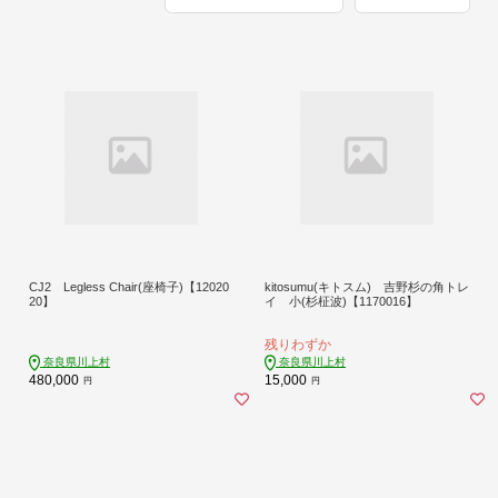
CJ2 Legless Chair(座椅子)【12020
kitosumu(キトスム) 吉野杉の角トレ
20】
イ 小(杉柾波)【1170016】
残りわずか
奈良県川上村
奈良県川上村
480,000
15,000
円
円