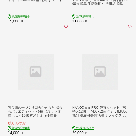
00ml 消臭 生活雑貨 生活用品 消臭グ
ッズ フローラルアロマ 静電気防止効
果 天然アロマオイル配合 柔軟剤 花
粉症対策
茨城県神栖市
茨城県神栖市
15,000
21,000
円
円
尚兵衛の手づくり田舎かきもち 揚も
NANOX one PRO 替特大セット（替
ちバラエティセット5種 （塩サラダ
特大12個） 740g×12個 合計：8,880g
味 しょうゆ味 玄米しょうゆ味 胡麻
洗剤 洗濯用洗剤 洗濯 ナノックス ナ
甘だれ 各180g×1袋） 合計900g 常温
ノックスワン NANOX NANOXone 神
残りわずか
/ おやつ お菓子 おかし 揚げもち 揚げ
栖市
餅 せんべい 煎餅 お煎餅 おかき バラ
茨城県神栖市
茨城県神栖市
エティセット
14,000
29,000
円
円