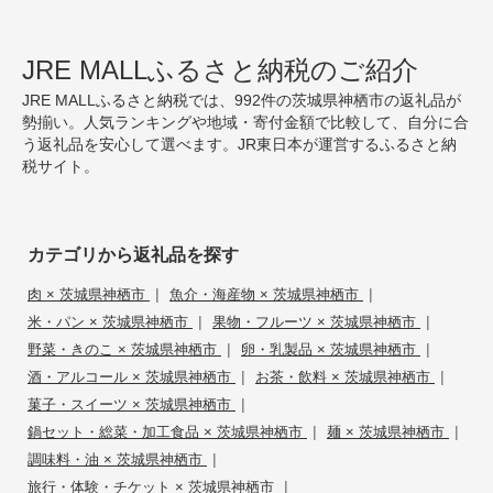
JRE MALLふるさと納税のご紹介
JRE MALLふるさと納税では、992件の茨城県神栖市の返礼品が
勢揃い。人気ランキングや地域・寄付金額で比較して、自分に合
う返礼品を安心して選べます。JR東日本が運営するふるさと納
税サイト。
カテゴリから返礼品を探す
|
|
肉 × 茨城県神栖市
魚介・海産物 × 茨城県神栖市
|
|
米・パン × 茨城県神栖市
果物・フルーツ × 茨城県神栖市
|
|
野菜・きのこ × 茨城県神栖市
卵・乳製品 × 茨城県神栖市
|
|
酒・アルコール × 茨城県神栖市
お茶・飲料 × 茨城県神栖市
|
菓子・スイーツ × 茨城県神栖市
|
|
鍋セット・総菜・加工食品 × 茨城県神栖市
麺 × 茨城県神栖市
|
調味料・油 × 茨城県神栖市
|
旅行・体験・チケット × 茨城県神栖市