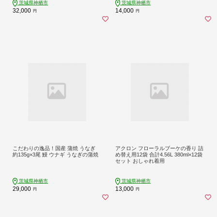
茨城県神栖市
茨城県神栖市
32,000
14,000
円
円
こだわりの逸品！国産 蒲焼 うなぎ
アクロン フローラルブーケの香り 詰
約135g×3尾 鰻 ウナギ うなぎの蒲焼
め替え用12袋 合計4.56L 380ml×12袋
セット おしゃれ着用
茨城県神栖市
茨城県神栖市
29,000
13,000
円
円