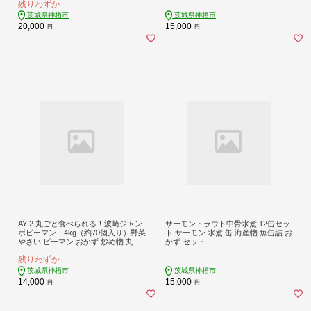
残りわずか
茨城県神栖市
茨城県神栖市
20,000
15,000
円
円
AY-2 丸ごと食べられる！波崎ジャン
サーモントラウト中骨水煮 12缶セッ
ボピーマン 4kg（約70個入り）野菜
ト サーモン 水煮 缶 海産物 魚缶詰 お
やさい ピーマン おかず 炒め物 丸焼
かず セット
き 国産
残りわずか
茨城県神栖市
茨城県神栖市
14,000
15,000
円
円