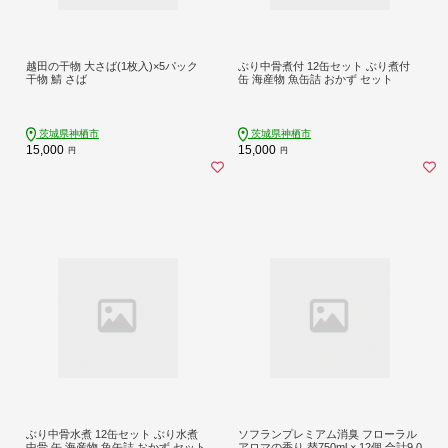
越田の干物 大さば(1枚入)×5パック
ぶり中骨煮付 12缶セット ぶり煮付
干物 鯖 さば
缶 海産物 魚缶詰 おかず セット
茨城県神栖市
茨城県神栖市
15,000
15,000
円
円
ぶり中骨水煮 12缶セット ぶり水煮
ソフランプレミアム消臭 フローラル
中骨 缶 海産物 魚缶詰 おかず セット
アロマの香り 替750ml × 12個 合計9,0