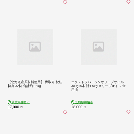
【北海道産原材料使用】 骨取り 秋鮭
エクストラバージンオリーブオイル
切身 32切 合計約1.6kg
300g×5本 計1.5kg オリーブオイル 食
用油
茨城県神栖市
茨城県神栖市
17,000
18,000
円
円