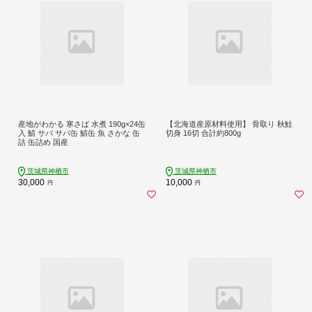
産地がわかる 寒さば 水煮 190g×24缶
【北海道産原材料使用】 骨取り 秋鮭
入 鯖 サバ サバ缶 鯖缶 魚 さかな 缶
切身 16切 合計約800g
詰 缶詰め 国産
茨城県神栖市
茨城県神栖市
30,000
10,000
円
円