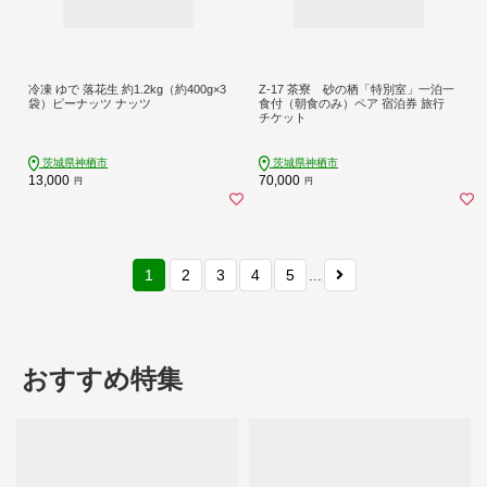
冷凍 ゆで 落花生 約1.2kg（約400g×3
Z-17 茶寮 砂の栖「特別室」一泊一
袋）ピーナッツ ナッツ
食付（朝食のみ）ペア 宿泊券 旅行
チケット
茨城県神栖市
茨城県神栖市
13,000
70,000
円
円
1
2
3
4
5
...
おすすめ特集