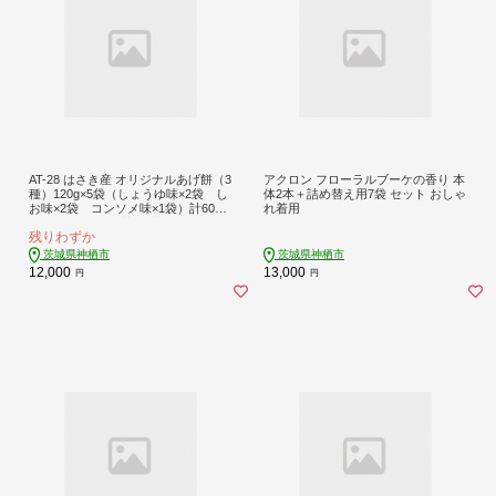
AT-28 はさき産 オリジナルあげ餅（3
アクロン フローラルブーケの香り 本
種）120g×5袋（しょうゆ味×2袋 し
体2本＋詰め替え用7袋 セット おしゃ
お味×2袋 コンソメ味×1袋）計600g
れ着用
もち米 おかき お菓子 菓子 おやつ お
残りわずか
つまみ
茨城県神栖市
茨城県神栖市
12,000
13,000
円
円