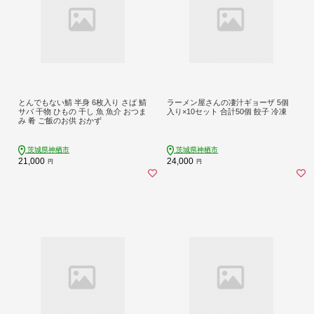
とんでもない鯖 半身 6枚入り さば 鯖
ラーメン屋さんの凄汁ギョーザ 5個
サバ 干物 ひもの 干し 魚 魚介 おつま
入り×10セット 合計50個 餃子 冷凍
み 肴 ご飯のお供 おかず
茨城県神栖市
茨城県神栖市
21,000
24,000
円
円