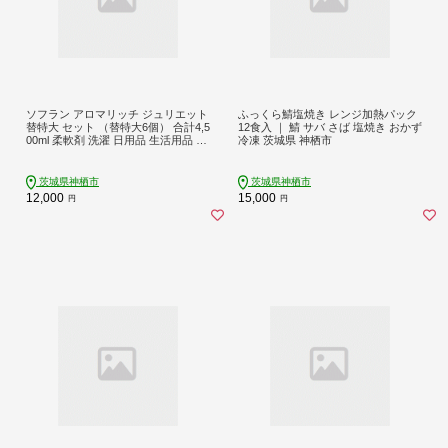
ソフラン アロマリッチ ジュリエット
ふっくら鯖塩焼き レンジ加熱パック
替特大 セット （替特大6個） 合計4,5
12食入 ｜ 鯖 サバ さば 塩焼き おかず
00ml 柔軟剤 洗濯 日用品 生活用品 ラ
冷凍 茨城県 神栖市
イオン
茨城県神栖市
茨城県神栖市
12,000
15,000
円
円