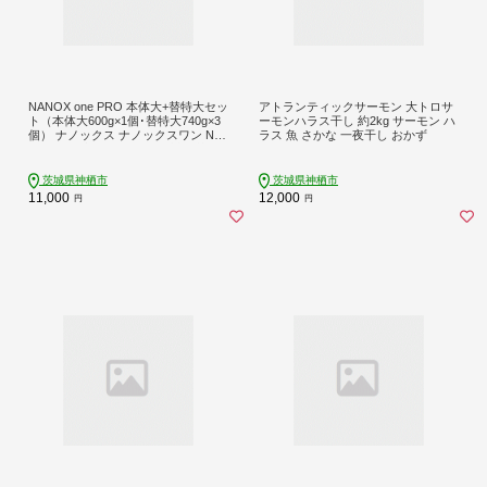
NANOX one PRO 本体大+替特大セッ
アトランティックサーモン 大トロサ
ト（本体大600g×1個･替特大740g×3
ーモンハラス干し 約2kg サーモン ハ
個） ナノックス ナノックスワン NA
ラス 魚 さかな 一夜干し おかず
NOX one 本体 つめかえ用 詰め替え
洗剤 洗濯用洗剤 神栖市
茨城県神栖市
茨城県神栖市
11,000
12,000
円
円