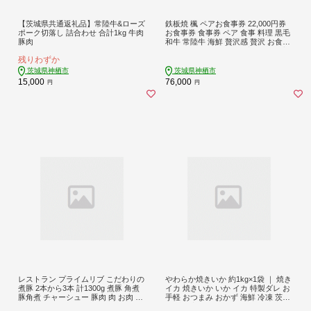
【茨城県共通返礼品】常陸牛&ローズ
鉄板焼 楓 ペアお食事券 22,000円券
ポーク切落し 詰合わせ 合計1kg 牛肉
お食事券 食事券 ペア 食事 料理 黒毛
豚肉
和牛 常陸牛 海鮮 贅沢感 贅沢 お食事
チケット 食事チケット 家族 夫婦 恋
残りわずか
人 かップル ファミリー
茨城県神栖市
茨城県神栖市
15,000
76,000
円
円
レストラン プライムリブ こだわりの
やわらか焼きいか 約1kg×1袋 ｜ 焼き
煮豚 2本から3本 計1300g 煮豚 角煮
イカ 焼きいか いか イカ 特製ダレ お
豚角煮 チャーシュー 豚肉 肉 お肉 ア
手軽 おつまみ おかず 海鮮 冷凍 茨城
レンジ ラーメン ご飯 おかず
県 神栖市