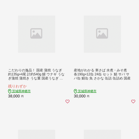
こだわりの逸品！ 国産 蒲焼 うなぎ
産地がわかる 寒さば 水煮・みそ煮
約135g×4尾 計約540g 鰻 ウナギ うな
各190g×12缶 24缶 セット 鯖 サバ サ
ぎ蒲焼 蒲焼き うな重 国産うなぎ タ
バ缶 鯖缶 魚 さかな 缶詰 缶詰め 国産
レ 贈答用
残りわずか
茨城県神栖市
茨城県神栖市
38,000
30,000
円
円