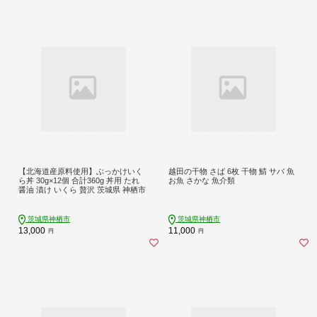
【北海道産原料使用】ぶっかけいく
越田の干物 さば 6枚 干物 鯖 サバ 魚
ら丼 30g×12個 合計360g 丼用 たれ
お魚 さかな 魚介類
醤油 漬け いくら 贅沢 茨城県 神栖市
茨城県神栖市
茨城県神栖市
13,000
11,000
円
円