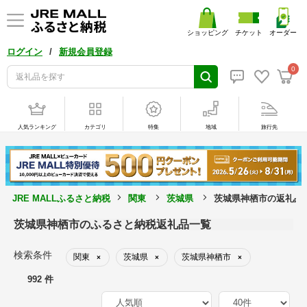
ショッピング
チケット
オーダー
/
ログイン
新規会員登録
0
人気ランキング
カテゴリ
特集
地域
旅行先
JRE MALLふるさと納税
関東
茨城県
茨城県神栖市の返礼品
茨城県神栖市のふるさと納税返礼品一覧
検索条件
関東
茨城県
茨城県神栖市
×
×
×
992 件