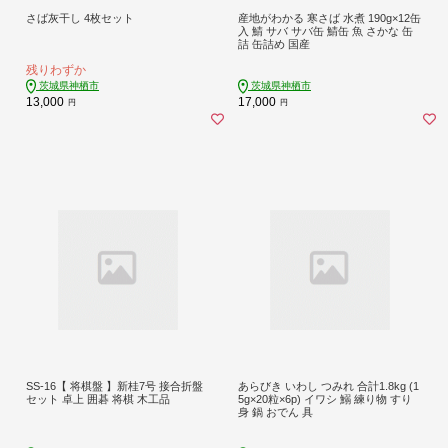
さば灰干し 4枚セット
産地がわかる 寒さば 水煮 190g×12缶
入 鯖 サバ サバ缶 鯖缶 魚 さかな 缶
詰 缶詰め 国産
残りわずか
茨城県神栖市
茨城県神栖市
13,000
17,000
円
円
SS-16【 将棋盤 】新桂7号 接合折盤
あらびき いわし つみれ 合計1.8kg (1
セット 卓上 囲碁 将棋 木工品
5g×20粒×6p) イワシ 鰯 練り物 すり
身 鍋 おでん 具