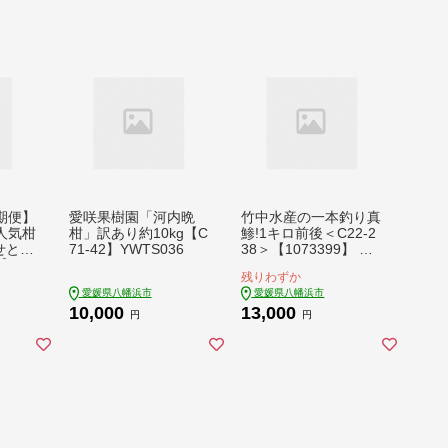
WTZ058
期便】
愛咲果樹園「河内晩
竹中水産の一本釣り真
人気柑
柑」訳あり約10kg【C
鯵!1キロ前後＜C22-2
せと
71-42】YWTS036
38＞【1073399】 YW
H70
TM056
残りわずか
5516
愛媛県八幡浜市
愛媛県八幡浜市
10,000
13,000
円
円