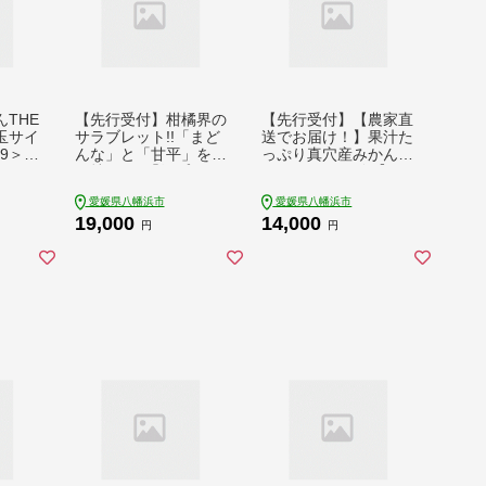
THE
【先行受付】柑橘界の
【先行受付】【農家直
玉サイ
サラブレット!!「まど
送でお届け！】果汁た
19＞
んな」と「甘平」を親
っぷり真穴産みかん 3
WTAC
に持つ!! 「紅プリン
kg(2S~Sサイズ)【C9
セス」2キロ＜D39-76
8-19】【1711300】Y
愛媛県八幡浜市
愛媛県八幡浜市
＞【1621674】 YWT
WTBU019 柑橘 みか
19,000
14,000
F051 柑橘 みかん 高
ん 国産 フルーツ 果物
円
円
級 国産 フルーツ 果物
蜜柑 柑橘類 デザート
蜜柑 柑橘類 デザート
数量限定 産地直送 旬
数量限定 産地直送 旬
大玉 小玉 おすすめ 人
大玉 小玉 おすすめ 人
気 お取り寄せ 送料無
気 お取り寄せ 送料無
料 旬の果物 冬のくだ
料 旬の果物 冬のくだ
もの 季節もの 真穴産
もの 季節もの 愛媛県
愛媛県 八幡浜市
八幡浜市