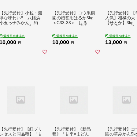
【先行受付】小粒・濃
【先行受付】コウ果樹
【先行受付】【
厚な味わい!!「八幡浜
園の贈答用はるか5kg
人気】柑橘の大ト
小玉っ子みかん」約5
＜C33-33＞_ はるか
【せとか】3kg
kg＜C39-59＞【1512
みかん ミカン 柑橘 フ
県産【E49-67】
462】 YWTF034
ルーツ 果物 くだもの
ん ミカン 蜜柑 
愛媛県八幡浜市
愛媛県八幡浜市
愛媛県八幡浜市
完熟 産直 産地直送 甘
果物 くだもの 
10,000
10,000
13,000
い ジューシー 糖度 愛
ツ デザート 甘い
円
円
円
媛 おすすめ 【144118
しい かんきつ 柑
8】 YWTG015
橘類 国産 愛媛 
八幡浜市 産直 
送 送料無料【15
0】 YWTZ059
【先行受付】【紅プリ
【先行受付】《新品
【先行受付】コ
ンセスと同品種】「甘
種》「甘平×まどん
園の華みかん5kg