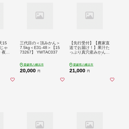
15
三代目の＜頂みかん＞
【先行受付】【農家直
_じゃ
7.5kg＜E31-48＞【15
送でお届け！】果汁た
 夜食
73267】 YWTAC037
っぷり真穴産みかん 5
 レン
kg(2S~Sサイズ)【E98
お取り
-15】【1711293】Y
愛媛県八幡浜市
愛媛県八幡浜市
こ 名
WTBU015 柑橘 みか
20,000
21,000
こ お
ん 国産 フルーツ 果物
円
円
土料理
蜜柑 柑橘類 デザート
 特産
数量限定 産地直送 旬
冷蔵
大玉 小玉 おすすめ 人
WTAL
気 お取り寄せ 送料無
料 旬の果物 冬のくだ
もの 季節もの 真穴産
愛媛県 八幡浜市