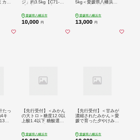
 ミカン
ジ」約3.5kg【C71-3
5kg＜愛媛県八幡浜市
物 く
6】【1718251】 YW
＞新口農園厳選＜C70
 産地
TS032
-122＞【1683971】 Y
愛媛県八幡浜市
愛媛県八幡浜市
ーシー
WTK121
10,000
13,000
め 人
円
円
9196
汁たっ
【先行受付】＜みかん
【先行受付】＜甘みが
約4キ
の大トロ＞糖度12.0以
濃縮されたみかん＞愛
1316
上酸1.4以下 糖酸選別
媛で育った夕やけみか
9
品 訳あり 愛媛セトカ
ん＜極＞3kg×2箱＜D
5kg＜D20-74＞_訳ア
49-9＞【1243465】 Y
愛媛県八幡浜市
愛媛県八幡浜市
リ わけあり ワケアリ
WTZ011