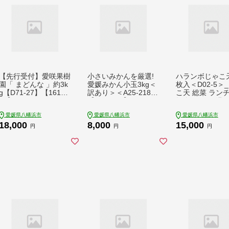
【先行受付】愛咲果樹
小さいみかんを厳選!
ハランボじゃこ天
園「 まどんな 」約3k
愛媛みかん小玉3kg＜
枚入＜D02-5＞
g【D71-27】【16168
訳あり＞＜A25-218＞
こ天 総菜 ランチ
35】 YWTS023
【1626121】 YWTAP
軽食 レンジ 温め
159
チン 簡単調理 
愛媛県八幡浜市
愛媛県八幡浜市
愛媛県八幡浜市
寄せ グルメ じゃ
18,000
8,000
15,000
物 ご当地 かまぼ
円
円
円
かず お弁当 郷
練り物 練り製品
品 珍味 小分け 
【1042868】 Y
004