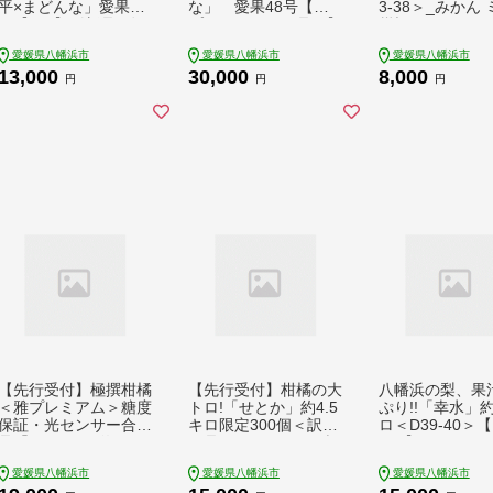
平×まどんな」愛果48
な」 愛果48号【紅
3-38＞_みかん
号【2kg】《新品種》
プリンセスと同品種】
柑橘 フルーツ 果
【家庭用】【C70-6
【5kg】【家庭用】
だもの 完熟 産直
愛媛県八幡浜市
愛媛県八幡浜市
愛媛県八幡浜市
2】【1602935】 YW
【G70-85】【163335
直送 甘い ジュ
13,000
30,000
8,000
TK062
6】 YWTK084
糖度 愛媛 おすす
円
円
円
気 送料無料【14
7】 YWTG020
【先行受付】極撰柑橘
【先行受付】柑橘の大
八幡浜の梨、果
＜雅プレミアム＞糖度
トロ!「せとか」約4.5
ぷり!!「幸水」
保証・光センサー合格
キロ限定300個＜訳あ
ロ＜D39-40＞【
品「 せとか 」約3キ
り品＞＜D39-52＞_訳
573】 YWTF01
ロ＜D39-69＞_みかん
アリ わけあり ワケア
愛媛県八幡浜市
愛媛県八幡浜市
愛媛県八幡浜市
ミカン 柑橘 せとか フ
リミカン みかん せと