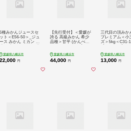
6種みかんジュースセ
【先行受付】＜愛媛が
三代目の頂みかん
ット＜E56-50＞_ジュ
誇る 高級みかん 希少
プレミアム＜小
ース みかん ミカン 常
品種＞甘平 (かんぺい)
ズ＞5kg＜C31-
温 国産 ストレート 温
5kg＜H20-66＞【162
【1088576】 Y
州 晩柑 ポンカン 不知
0336】 YWTI061
010
愛媛県八幡浜市
愛媛県八幡浜市
愛媛県八幡浜市
火 清見 6種 フルーツ
22,000
44,000
13,000
果物 くだもの 人気 柑
円
円
円
橘 かんきつ 愛媛 産地
直送 産直【149030
1】 YWTAS040