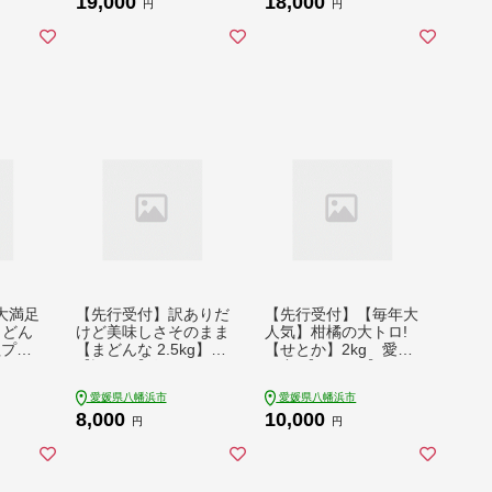
19,000
18,000
ミカン みかん せとか
円
円
フルーツ 果物 果実 く
だもの 家庭用 人気 甘
い ジューシー 柑橘 か
んきつ 不揃い 規格外
傷 愛媛 八幡浜市 旬
産地直送 産直 季節限
定【1620328】 YWTI
069
大満足
【先行受付】訳ありだ
【先行受付】【毎年大
まどん
けど美味しさそのまま
人気】柑橘の大トロ!
紅プリ
【まどんな 2.5kg】
【せとか】2kg 愛媛
【訳あり】紅まどんな
県産 【C49-66】 みか
-90】
と同品種【C70-139】
ん ミカン 柑橘 せとか
愛媛県八幡浜市
愛媛県八幡浜市
WTZ0
【1688013】 YWTK1
フルーツ くだもの 果
8,000
10,000
38
物 ふるーつ 青果 果実
円
円
人気 甘い ジューシー
産直 産地直送 旬 柑橘
類 人気 愛媛 果汁 八
幡浜市【1509769】 Y