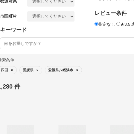
都道府県
レビュー条件
市区町村
指定なし
★3.5
キーワード
検索条件
四国
愛媛県
愛媛県八幡浜市
×
×
×
1,280 件