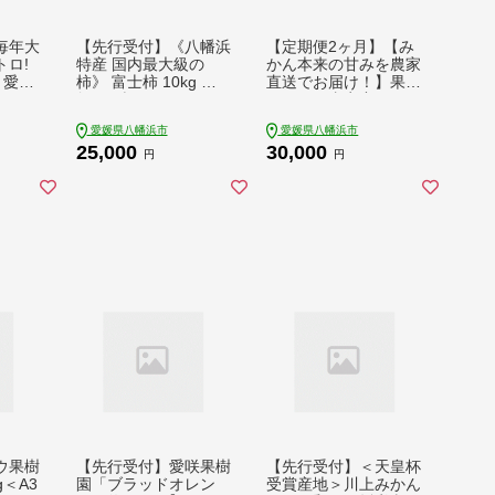
毎年大
【先行受付】《八幡浜
【定期便2ヶ月】【み
ロ!
特産 国内最大級の
かん本来の甘みを農家
 愛媛
柿》 富士柿 10kg 種
直送でお届け！】果汁
 みか
無し＜訳あり＞＜F20
たっぷり真穴産みかん
せとか
-22＞【1094601】 Y
完熟みかん 3kg サイ
愛媛県八幡浜市
愛媛県八幡浜市
フルー
WTI018
ズS~L 1箱 全2回【9
25,000
30,000
 おい
8-22】ふるさと納税
円
円
橘 柑
みかん ミカン フルー
愛媛県
ツ くだもの 果物 産地
産地直
直送 愛媛県 八幡浜市
0977
送料無料 YWTBU021
ウ果樹
【先行受付】愛咲果樹
【先行受付】＜天皇杯
＜A3
園「ブラッドオレン
受賞産地＞川上みかん