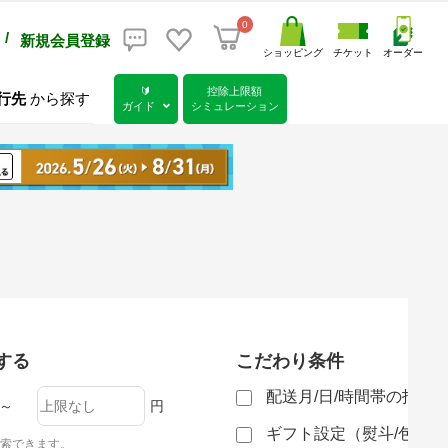
0
/
新規会員登録
ショッピング
チケット
オーダー
🔰
控除上限額
行先
から探す
ガイド
シミュレーション
する
こだわり条件
配送月/日/時間帯の指定
～
円
ギフト設定（熨斗/包装
索できます。