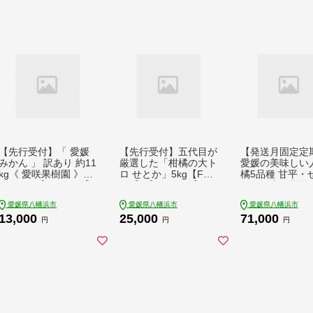
【先行受付】「 愛媛
【先行受付】五代目が
【発送月固定定
みかん 」 訳あり 約11
厳選した「柑橘の大ト
愛媛の美味しい
kg《 愛咲果樹園 》＜
ロ せとか」5kg【F70
橘5品種 甘平・
D71-7＞【1331485】
-98】【1671354】 Y
か・河内晩柑等【
YWTS007
WTK097
-43】全5回【40
愛媛県八幡浜市
愛媛県八幡浜市
愛媛県八幡浜市
2】 YWTK043
13,000
25,000
71,000
円
円
円