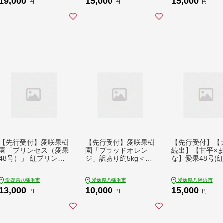
19,000
15,000
15,000
ルーツ くだもの 果物
か フルーツ 果物 果実
円
円
円
ふるーつ 青果 果実 人
くだもの 家庭用 人気
気 甘い ジューシー 産
甘い ジューシー 柑橘
直 産地直送 旬 柑橘類
かんきつ 不揃い 規格
人気 愛媛 果汁 八幡浜
外 傷 愛媛 八幡浜市
市 光センサー 【1620
旬 産地直送 産直 季節
365】 YWTF044
限定【1464339】 YW
TF027
【先行受付】愛咲果樹
【先行受付】愛咲果樹
【先行受付】【
園「プリンセス（愛果
園「ブラッドオレン
続出】【甘平×
48号）」 紅プリンセ
ジ」訳あり約5kg＜C7
な】愛果48号(
スと同品種 訳あり 約
1-37＞【1718252】 Y
ンセスと同品種)
3kg【C71-35】【171
WTS033
【極】2kg【D49
愛媛県八幡浜市
愛媛県八幡浜市
愛媛県八幡浜市
8250】 YWTS031
【1621802】 Y
13,000
10,000
15,000
75
円
円
円