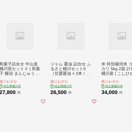
塗 高級 プレミアム 一
塗 高級 プレミアム 一
生モノ 工芸品 コレク
生モノ 工芸品 コレク
ション 日本製 おしゃ
ション 日本製 おしゃ
れ 趣味 手作り 手作業
れ 趣味 手作り 手作業
老舗 工房 ブランド 旭
老舗 工房 ブランド 旭
埼玉県 桶川市
埼玉県 桶川市
和菓子詰合せ 中山道
ジャム 醤油 詰合せ ふ
米 特別栽培米 
桶川宿セットⅡ | 和菓
るさと桶川セットII
カリ 5kg 2袋 計1
子 饅頭 まんじゅう 詰
（甘露醤油 × 3本 / 丸
桶川産 | こしひ
合せ セット 手ぬぐい
大豆醤油 × 2本 / べに
白米 コメ こめ k
残りわずか
残りわずか
残りわずか
手拭い ハンカチ 銘菓
花ジャム × 1個 / 季節
※ 井戸水 精米 
埼玉県桶川市
埼玉県桶川市
埼玉県桶川市
べに花 お菓子 特産品
のお任せジャム × 3
１０キロ 特別栽
27,800
26,500
34,000
おやつ オヤツ ギフト
個）| 醤油 調味料 ジ
農薬 減化学肥料
円
円
円
スイーツ 贈り物 てぬ
ャム 手作り ジャム 特
原料米 ブランド
ぐい 伝統 姫街道 縁起
産品 詰合せ セット べ
柄米 ライス ご飯
太鼓 大盤石 埼玉県 桶
に花 贈り物 特産品 埼
こだわり もちも
川市
玉県 桶川市
り ツヤ 艶 おに
おむすび お弁当
郷 桶川宿場米 
園 埼玉県 桶川