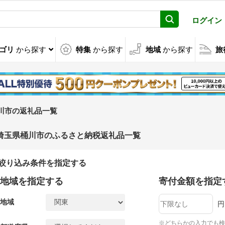
ログイン
ゴリ
から探す
特集
から探す
地域
から探す
旅
川市の返礼品一覧
埼玉県桶川市のふるさと納税返礼品一覧
絞り込み条件を指定する
地域を指定する
寄付金額を指定
地域
円
※どちらかの入力でも検