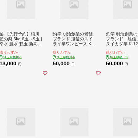
梨 【先行予約】桶川
釣竿 明治創業の老舗
釣竿 明治創業の
産の梨 3kg 6玉～9玉 |
ブランド 旭信のスイ
ブランド「旭信
幸水 豊水 彩玉 新高
ライ竿ワンピース K-1
ヌイカダ竿 K-126
あきづき 和梨 日本梨
45 | 竿 海竿 和竿 竹竿
海竿 和竿 竹竿 
残りわずか
残りわずか
残りわずか
フルーツ 果物 旬の果
釣り 釣り竿 釣り道具
釣り竿 釣り道具
埼玉県桶川市
埼玉県桶川市
埼玉県桶川市
 先行予約 8月中旬
釣り具 フィッシング
具 フィッシング
13,000
50,000
50,000
～9月下旬発送 生産者
竿 旭 旭信 オリジナル
竿 旭 旭信 オリ
円
円
円
おまかせ 旬の梨 みず
人気 ベテラン 職人 熟
人気 ベテラン 職
みずしい 詰め合わせ
練 技 感度 初心者 向
練 技 感度 初心
贈答 プレゼント ギフ
け 一生使える プレゼ
け 一生使える 
ト 家庭用 甘い 常温便
ント ギフト 贈答 竹
ント ギフト 贈答
人気 産地直送 農家直
漆塗 高級 一点物 プレ
漆塗 高級 一点物
送 2026年発送 桶川市
ミアム 一生モノ 工芸
ミアム 一生モノ
梨出荷組合 埼玉県 桶
品 コレクション 日本
品 コレクション
川市
製 趣味 手作り 手作業
製 趣味 手作り 
老舗 工房 ブランド 旭
老舗 工房 ブラン
埼玉県 桶川市
埼玉県 桶川市