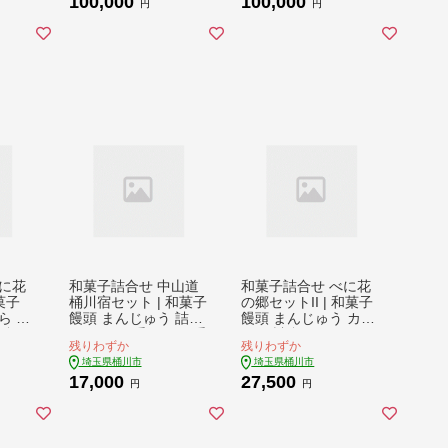
100,000
100,000
リジナ
ギ竿 旭 旭信 オリジナ
歩行 補助 安全 旭 旭
円
円
 職人
ル 人気 ベテラン 職人
信 オリジナル 人気 ベ
心者
熟練 技 感度 初心者
テラン 職人 熟練 技
 プレ
向け 一生使える プレ
一生使える プレゼン
答 竹
ゼント ギフト 贈答 竹
ト ギフト 贈答 竹 漆
 プレ
漆塗 高級 一点物 プレ
塗 高級 プレミアム 一
 工芸
ミアム 一生モノ 工芸
生モノ 工芸品 コレク
 日本
品 コレクション 日本
ション 日本製 おしゃ
手作業
製 趣味 手作り 手作業
れ 趣味 手作り 手作業
ド 旭
老舗 工房 ブランド 旭
老舗 工房 ブランド 旭
埼玉県 桶川市
埼玉県 桶川市
に花
和菓子詰合せ 中山道
和菓子詰合せ べに花
菓子
桶川宿セット | 和菓子
の郷セットII | 和菓子
ら 饅
饅頭 まんじゅう 詰合
饅頭 まんじゅう カス
詰合せ
せ セット 手ぬぐい 手
テラ 詰合せ セット ス
残りわずか
残りわずか
 手拭
拭い 銘菓 べに花 お菓
カーフ 手拭い 銘菓 べ
埼玉県桶川市
埼玉県桶川市
お菓子
子 特産品 おやつ オヤ
に花 お菓子 特産品 お
17,000
27,500
オヤツ
ツ ギフト スイーツ 贈
やつ オヤツ ギフト ス
円
円
 贈り
り物 てぬぐい 伝統 姫
イーツ 贈り物 伝統 大
 埼玉
街道 縁起太鼓 大盤石
盤石 埼玉県 桶川市
埼玉県 桶川市