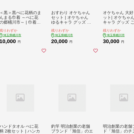
＜黒＞黒べに花柄のま
おすわり オケちゃん
オケちゃん 大好
んまる巾着 ～べに花
セット | オケちゃん
ット| オケちゃん
の郷桶川市～ | 巾着
ゆるキャラ グッズ ご
キャラ グッズ 
浴衣 ゆかた ROX desi
当地 キャラクラー ぬ
キャラクラー ぬ
残りわずか
残りわずか
残りわずか
gn 埼玉県 桶川市
いぐるみ Tシャツ メ
るみ Tシャツ 
埼玉県桶川市
埼玉県桶川市
埼玉県桶川市
モ帳 マンホールコー
マンホールコー
10,000
20,000
30,000
スター ピンバッチ ス
ピンバッチ スト
円
円
円
トラップ クリアファ
プ クリアファイ
イル シャープペンシ
ャープペンシル 
ル オリジナルグッズ
ジナルグッズ お
おけちゃん べに花 グ
ゃん べに花 グッ
ッズ 埼玉県 桶川市
玉県 桶川市
ハンドタオル べに花
釣竿 明治創業の老舗
明治創業の老舗
柄 2枚セット | ハンカ
ブランド「旭信」のエ
ド「旭信」のチ