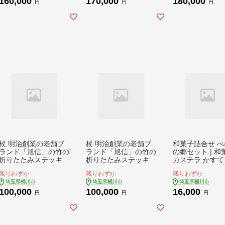
160,000
170,000
180,000
竿 旭 旭信 オリジナル
竿 旭 旭信 オリジナル
ギ竿 旭 旭信 オ
円
円
円
人気 ベテラン 職人 熟
人気 ベテラン 職人 熟
ル 人気 ベテラン
練 技 感度 初心者 向
練 技 感度 初心者 向
熟練 技 感度 初
け 一生使える プレゼ
け 一生使える プレゼ
向け 一生使える
ント ギフト 贈答 竹
ント ギフト 贈答 竹
ゼント ギフト 贈
漆塗 高級 一点物 プレ
漆塗 高級 一点物 プレ
漆塗 高級 一点物
ミアム 一生モノ 工芸
ミアム 一生モノ 工芸
ミアム 一生モノ
品 コレクション 日本
品 コレクション 日本
品 コレクション
製 趣味 手作り 手作業
製 趣味 手作り 手作業
製 趣味 手作り 
老舗 工房 ブランド 旭
老舗 工房 ブランド 旭
老舗 工房 ブラン
埼玉県 桶川市
埼玉県 桶川市
埼玉県 桶川市
杖 明治創業の老舗ブ
杖 明治創業の老舗ブ
和菓子詰合せ べ
ランド「旭信」の竹の
ランド「旭信」の竹の
の郷セット | 和
折りたたみステッキ
折りたたみステッキ
カステラ かすて
赤 | 杖 つえ ステッキ
青 | 杖 つえ ステッキ
頭 まんじゅう 
残りわずか
残りわずか
残りわずか
敬老 高齢 高齢者 向け
敬老 高齢 高齢者 向け
セット 手ぬぐい
埼玉県桶川市
埼玉県桶川市
埼玉県桶川市
楽 歩く ウォーキング
楽 歩く ウォーキング
い 銘菓 べに花 
100,000
100,000
16,000
歩行 補助 安全 旭 旭
歩行 補助 安全 旭 旭
特産品 おやつ 
円
円
円
信 オリジナル 人気 ベ
信 オリジナル 人気 ベ
ギフト スイーツ
テラン 職人 熟練 技
テラン 職人 熟練 技
物 てぬぐい 伝統
一生使える プレゼン
一生使える プレゼン
県 桶川市
ト ギフト 贈答 竹 漆
ト ギフト 贈答 竹 漆