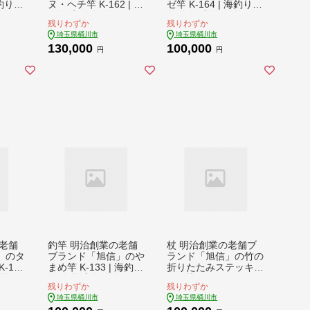
海釣り
ヌ・ヘチ竿 K-162 | 竿
ゼ竿 K-164 | 海釣り
竿 釣
海竿 和竿 竹竿 釣り
竿 海竿 和竿 竹竿 釣
残りわずか
残りわずか
具 釣
釣り竿 釣り道具 釣り
り 釣り竿 釣り道具 釣
埼玉県桶川市
埼玉県桶川市
グ エ
具 フィッシング エギ
り具 フィッシング エ
130,000
100,000
リジナ
竿 旭 旭信 オリジナル
ギ竿 旭 旭信 オリジナ
円
円
 職人
人気 ベテラン 職人 熟
ル 人気 ベテラン 職人
心者
練 技 感度 初心者 向
熟練 技 感度 初心者
 プレ
け 一生使える プレゼ
向け 一生使える プレ
答 竹
ント ギフト 贈答 竹
ゼント ギフト 贈答 竹
 プレ
漆塗 高級 一点物 プレ
漆塗 高級 一点物 プレ
 工芸
ミアム 一生モノ 工芸
ミアム 一生モノ 工芸
 日本
品 コレクション 日本
品 コレクション 日本
手作業
製 趣味 手作り 手作業
製 趣味 手作り 手作業
ド 旭
老舗 工房 ブランド 旭
老舗 工房 ブランド 旭
埼玉県 桶川市
埼玉県 桶川市
老舗
釣竿 明治創業の老舗
杖 明治創業の老舗ブ
」のタ
ブランド「旭信」のや
ランド「旭信」の竹の
-114
まめ竿 K-133 | 海釣り
折りたたみステッキ
竹竿 釣
竿 海竿 和竿 竹竿 釣
黒 | 杖 つえ ステッキ
残りわずか
残りわずか
具 釣
り 釣り竿 釣り道具 釣
敬老 高齢 高齢者 向け
埼玉県桶川市
埼玉県桶川市
グ エ
り具 フィッシング エ
楽 歩く ウォーキング