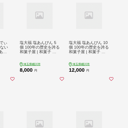
でぃ
塩大福 塩あんびん 5
塩大福 塩あんびん 10
けない
個 100年の歴史を誇る
個 100年の歴史を誇る
 あい
和菓子屋 | 和菓子 わ
和菓子屋 | 和菓子 わ
ス く
がし 詰め合わせ セッ
がし 詰め合わせ セッ
す ア
ト 老舗 塩大福 塩あん
ト 老舗 塩大福 塩あん
埼玉県桶川市
埼玉県桶川市
キャ
びん 石臼 つきたて 餅
びん 石臼 つきたて 餅
8,000
12,000
 スイ
国産小豆 厳選素材 職
国産小豆 厳選素材 職
円
円
夏 冷
人 昔ながら 製法 こだ
人 昔ながら 製法 こだ
子 低
わり 甘くない 甘さ控
わり 甘くない 甘さ控
 お菓
えめ あっさり 塩味 ふ
えめ あっさり 塩味 ふ
め合わ
んわり もっちり あん
んわり もっちり あん
手土産
こ 風味 素朴 個包装
こ 風味 素朴 個包装
パイン
人気 名物 お取り寄せ
人気 名物 お取り寄せ
豆 甘
栄屋菓子舗 埼玉県 桶
栄屋菓子舗 埼玉県 桶
 【ひ
川市
川市
】ご当
 埼玉