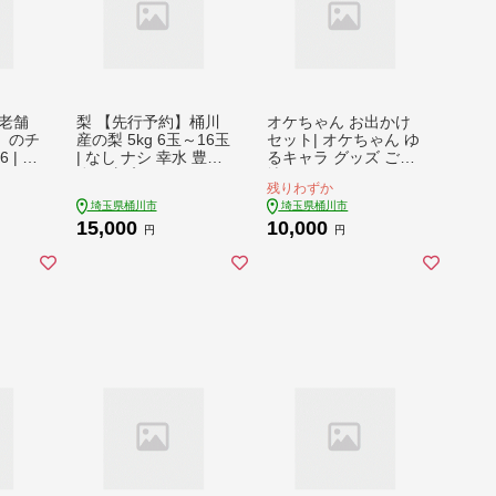
老舗
梨 【先行予約】桶川
オケちゃん お出かけ
」のチ
産の梨 5kg 6玉～16玉
セット| オケちゃん ゆ
 | 竿
| なし ナシ 幸水 豊水
るキャラ グッズ ご当
釣り
彩玉 新高 あきづき こ
地 キャラクラー ぬい
残りわずか
 釣り
うすい ほうすい さい
ぐるみ タオルハンカ
埼玉県桶川市
埼玉県桶川市
 エギ
ぎょく にいたか 秋月
チ バック メモ帳 オリ
15,000
10,000
ジナル
和梨 日本梨 フルーツ
ジナルグッズ おけち
円
円
人 熟
果物 旬の果物 8月中
ゃん 桶ちゃん べに花
者 向
旬～9月下旬発送 生産
ハンカチ グッズ 埼玉
プレゼ
者おまかせ 旬の梨 み
県 桶川市
 竹
ずみずしい 詰め合わ
 プレ
せ 贈答 プレゼント ギ
 工芸
フト 家庭用 甘い 常温
 日本
便 人気 産地直送 農家
手作業
直送 2026年発送 桶川
ド 旭
市梨出荷組合 埼玉県
桶川市