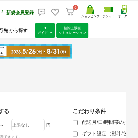
0
/
新規会員登録
ショッピング
チケット
オーダー
🔰
控除上限額
行先
から探す
ガイド
シミュレーション
する
こだわり条件
配送月/日/時間帯の指定
～
円
ギフト設定（熨斗/包装
索できます。