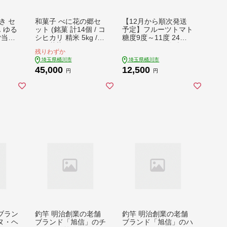
き セ
和菓子 べに花の郷セ
【12月から順次発送
 ゆる
ット (銘菓 計14個 / コ
予定】フルーツトマト
ご当地
シヒカリ 精米 5kg /
糖度9度～11度 24粒
いぐ
べに花染めスカーフ 1
ポモ・ロッサ 化粧箱
残りわずか
メモ帳
枚 | 和菓子 米 お米 白
入り 先行予約 トマト
埼玉県桶川市
埼玉県桶川市
スター
米 饅頭 まんじゅう 詰
高糖度 ミニトマト プ
45,000
12,500
ラッ
合せ お菓子 特産品 お
チトマト 完熟トマト
円
円
ル シ
やつ オヤツ ギフト ス
とまと tomato 野菜 完
オリ
イーツ 贈り物 スイー
熟 糖度 甘い 数量限定
けち
トポテト カステラ 銘
期間限定 高級 ブラン
ズ 埼
菓 べに花 染め 埼玉県
ド 贈り物 プレゼント
桶川市
ギフト グルメ 産地直
送 農家直送 完熟トマ
ト お取り寄せ 贈答 ギ
フトボックス ポモロ
ッサ 国産 人気 お歳暮
手土産 埼玉県 桶川市
ブラン
釣竿 明治創業の老舗
釣竿 明治創業の老舗
ヌ・ヘ
ブランド「旭信」のチ
ブランド「旭信」のハ