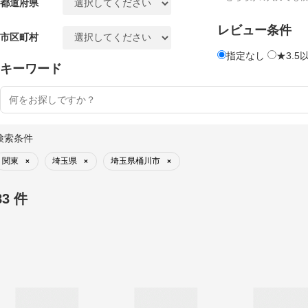
都道府県
レビュー条件
市区町村
指定なし
★3.5
キーワード
検索条件
関東
埼玉県
埼玉県桶川市
×
×
×
83 件