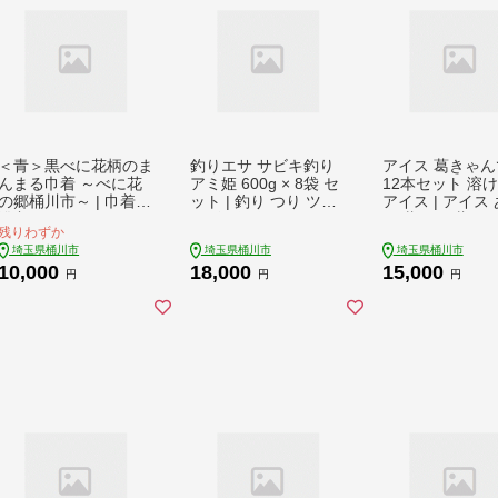
＜青＞黒べに花柄のま
釣りエサ サビキ釣り
アイス 葛きゃん
んまる巾着 ～べに花
アミ姫 600g × 8袋 セ
12本セット 溶
の郷桶川市～ | 巾着
ット | 釣り つり ツリ
アイス | アイス
浴衣 ゆかた ROX desi
サビキ餌 餌 エサ 釣り
す 葛バー 葛アイ
残りわずか
gn 埼玉県 桶川市
魚釣 釣り用品 釣り具
ずばー くずあい
埼玉県桶川市
埼玉県桶川市
埼玉県桶川市
釣り道具 海釣り 磯釣
イスバー アイス
10,000
18,000
15,000
り 釣り サビキ釣り サ
ンディー 和菓子
円
円
円
ビキ クロダイ 黒鯛 フ
ーツ 和スイーツ 
カセ チヌ コマセ 臭く
凍 フルーツ 葛菓
ない 香り キャップ 配
カロリー おやつ
合エサ 集魚剤 釣果 す
子 デザート 詰
ぐに使える 詰め合わ
せ お取り寄せ 
せ セット フィッシン
いちご ミルク 
グ 用品 魚 趣味 人気
レモン みかん 小
おすすめ アウトドア
酒 人気 おすすめ
メーカー マルキユー
んやりスイーツ
埼玉県 桶川市
地アイス をかの
県 桶川市