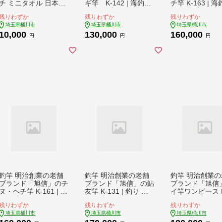
チ ミニタオル 日本製
ギ竿 K-142 | 海釣り
チ竿 K-163 | 
タオル セット 白 黒
竿 海竿 和竿 竹竿 釣
竿 海竿 和竿 竹
残りわずか
残りわずか
残りわずか
花柄 おしゃれ かわい
り 釣り竿 釣り道具 釣
り 釣り竿 釣り道
埼玉県桶川市
埼玉県桶川市
埼玉県桶川市
い 紅花 べにばな 紅花
り具 フィッシング エ
り具 フィッシン
10,000
130,000
160,000
雑貨 日用品 生活用品
ギ竿 旭 旭信 オリジナ
ギ竿 旭 旭信 オ
円
円
円
国産 手拭き ミニタオ
ル 人気 ベテラン 職人
ル 人気 ベテラン
ル 贈り物 プチギフト
熟練 技 感度 初心者
熟練 技 感度 初
プレゼント ロックス
向け 一生使える プレ
向け 一生使える
デザイン ROX design
ゼント ギフト 贈答 竹
ゼント ギフト 贈
埼玉県 桶川市
漆塗 高級 一点物 プレ
漆塗 高級 一点物
ミアム 一生モノ 工芸
ミアム 一生モノ
品 コレクション 日本
品 コレクション
製 趣味 手作り 手作業
製 趣味 手作り 
老舗 工房 ブランド 旭
老舗 工房 ブラン
埼玉県 桶川市
埼玉県 桶川市
釣竿 明治創業の老舗
釣竿 明治創業の老舗
釣竿 明治創業の
ブランド「旭信」のチ
ブランド「旭信」の鮎
ブランド「旭信
ヌ・ヘチ竿 K-161 | 竿
友竿 K-131 | 釣り 竿
イ竿ワンピース K
海竿 和竿 竹竿 釣り
海竿 和竿 竹竿 釣り
| 竿 海竿 和竿 
残りわずか
残りわずか
残りわずか
釣り竿 釣り道具 釣り
釣り竿 釣り道具 釣り
り 釣り竿 釣り道
埼玉県桶川市
埼玉県桶川市
埼玉県桶川市
具 フィッシング エギ
具 フィッシング エギ
り具 フィッシン