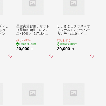
ズ＜し
星空街道お菓子セット
しょさまるグッズ＜オ
るみ・
＜星娘×10個・ロマン
リジナルTシャツ(バー
ピンバ
星×10個＞【171846
ガンディ/110サイ
るメモ
5】
ズ)・金のピンバッ
残りわずか
残りわずか
】
チ・メモ帳＞【17219
北海道初山別村
北海道初山別村
23】
20,000
20,000
円
円