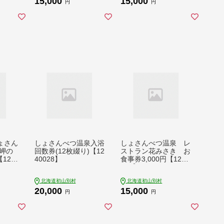
15,000
15,000
円
円
ょさん
しょさんべつ温泉入浴
しょさんべつ温泉 レ
岬の
回数券(12枚綴り)【12
ストラン花みさき お
124
40028】
食事券3,000円【1240
031】
北海道初山別村
北海道初山別村
20,000
15,000
円
円