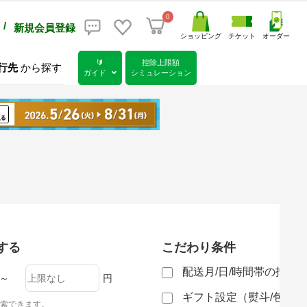
0
/
新規会員登録
ショッピング
チケット
オーダー
🔰
控除上限額
行先
から探す
ガイド
シミュレーション
する
こだわり条件
配送月/日/時間帯の指定
～
円
ギフト設定（熨斗/包装
索できます。