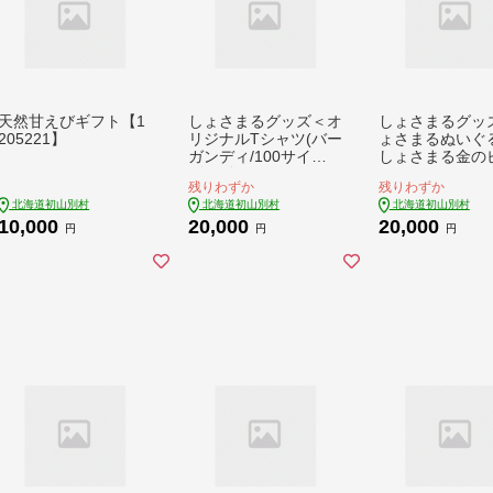
天然甘えびギフト【1
しょさまるグッズ＜オ
しょさまるグッ
205221】
リジナルTシャツ(バー
ょさまるぬいぐ
ガンディ/100サイ
しょさまる金の
ズ)・金のピンバッ
ッチ・しょさま
残りわずか
残りわずか
チ・メモ帳＞【17219
帳＞【1718443
北海道初山別村
北海道初山別村
北海道初山別村
22】
10,000
20,000
20,000
円
円
円