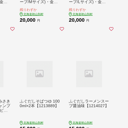
・金の
ーブ/Mサイズ)・金の
ーブ/Lサイズ)・金の
モ帳＞
ピンバッチ・メモ帳＞
ピンバッチ・メモ帳＞
残りわずか
残りわずか
【1721932】
【1721933】
北海道初山別村
北海道初山別村
20,000
20,000
円
円
みさき
ふぐだしそばつゆ 100
ふぐだしラーメンスー
ャンプ
0ml×2本【1213889】
プ醤油味【1214027】
ンピン
C電源
4414
北海道初山別村
北海道初山別村