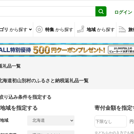
ログイン
ゴリ
から探す
特集
から探す
地域
から探す
旅
返礼品一覧
北海道初山別村のふるさと納税返礼品一覧
絞り込み条件を指定する
地域を指定する
寄付金額を指定
地域
円
※どちらかの入力でも検