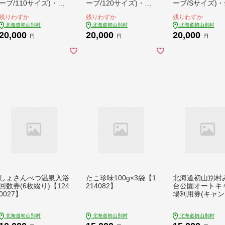
ーブ/110サイズ)・金
ーブ/120サイズ)・金
ーブ/Sサイズ)
のピンバッチ・メモ帳
のピンバッチ・メモ帳
ピンバッチ・メ
残りわずか
残りわずか
残りわずか
＞【1721929】
＞【1721930】
【1721931】
北海道初山別村
北海道初山別村
北海道初山別村
20,000
20,000
20,000
円
円
円
しょさんべつ温泉入浴
たこ珍味100g×3袋【1
北海道初山別村
回数券(6枚綴り)【124
214082】
台公園オートキ
0027】
場利用券(キャ
グカーサイト/A
あり/1泊分)【15
北海道初山別村
北海道初山別村
北海道初山別村
0】