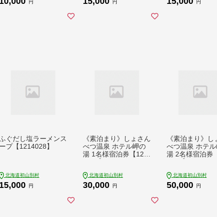
10,000
15,000
15,000
円
円
円
ふぐだし塩ラーメンス
《素泊まり》しょさん
《素泊まり》し
ープ【1214028】
べつ温泉 ホテル岬の
べつ温泉 ホテル
湯 1名様宿泊券【124
湯 2名様宿泊券【
0025】
0026】
北海道初山別村
北海道初山別村
北海道初山別村
15,000
30,000
50,000
円
円
円