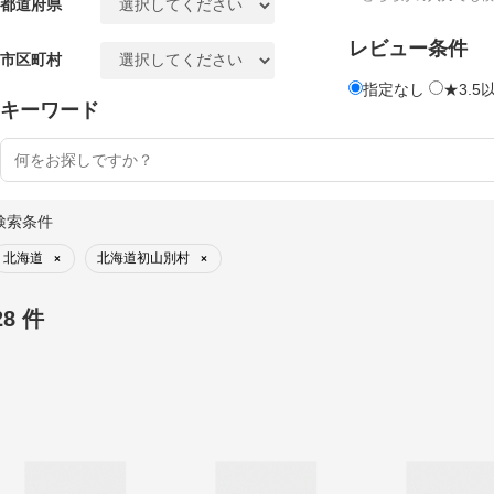
都道府県
レビュー条件
市区町村
指定なし
★3.5
キーワード
検索条件
北海道
北海道初山別村
×
×
28 件