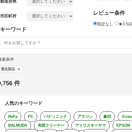
都道府県
レビュー条件
市区町村
指定なし
★3.5
キーワード
検索条件
電化製品
×
9,756 件
人気のキーワード
ReFa
PC
パナソニック
アラジン
象印
Victo
BALMUDA
布団クリーナー
アイリスオーヤマ
EPSON