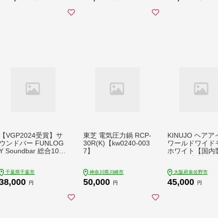
日用品 仙台 宮城県
ジー グレー 32GB 10.
2インチ カメラ付き
カメラ リファビッシ
ュ Apple アップル 人
気 モデル 簡単 数量
限定 おすすめ 秦野 神
奈川 |091ｰ03
【VGP2024受賞】サ
東芝 電気圧力鍋 RCP-
KINUJO ヘア
ウンドバー FUNLOG
30R(K)【kw0240-003
ワールドワイド
Y Soundbar 総合100
7】
ホワイト【国内
W ブラック | スピー
絹女 日本製 取
カー テレビ用 HDMI
書付き 1年間保
千葉県千葉市
神奈川県川崎市
大阪府泉佐野市
ARC対応 シアターバ
容家電 キヌジョ
38,000
50,000
45,000
ー bluetooth コンパク
ージョ ギフト 
円
円
円
ト ホームシアター 高
ント 新生活 一
音質 PC スマホ TV 映
し】 IBS0005
画 ゲーム 家電 千葉県
千葉市