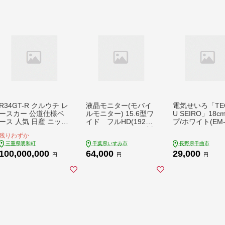
R34GT-R クルウチ レ
液晶モニター(モバイ
電気せいろ「TE
ースカー 公道仕様ベ
ルモニター) 15.6型ワ
U SEIRO」18
ース 人気 日産 ニッサ
イド フルHD(1920×
プ/ホワイト(EM-
ン ジーティーアール
1080)タッチパネル対
W)｜簡単 せいろ
残りわずか
スポーツカー スカイ
応【1466946】
タイマー付き 本格せ
三重県明和町
千葉県いすみ市
長野県千曲市
ライン スペシャルモ
いろ 蒸し器 調
100,000,000
64,000
29,000
デル 三重 明和
キッチン家電 蒸
円
円
円
理 エムケー精工
長野県 千曲市