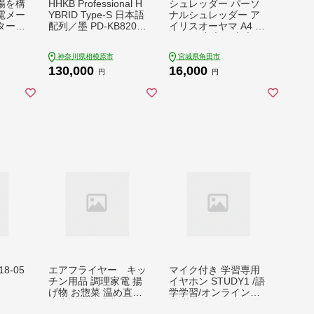
場を構
HHKB Professional H
シュレッダー パーソ
電メー
YBRID Type-S 日本語
ナルシュレッダー ア
ターJ
配列／墨 PD-KB820B
イリスオーヤマ A4 ブ
カ
S CK060
ラック 家庭用 家庭 ク
0068
ロスカット 電動 コン
神奈川県相模原市
宮城県角田市
パクト 小型 電動シュ
130,000
16,000
レッダー 家庭用シュ
円
円
レッダー ホッチキス
個人情報 裁断 オフィ
ス用品 オフィス 事務
用品 おすすめ 人気 ア
イリス P5GCX2
18-05
エアフライヤー キッ
マイク付き 学習専用
チン用品 調理家電 揚
イヤホン STUDY1 /語
げ物 お惣菜 温め直し
学学習/オンライン授
温度調節 卓上新潟県
業/英会話/リモート会