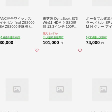
ANC完全ワイヤレス
東芝製 DynaBook S73
ポータブル電源
イヤホン final ZE3000
Win11 HDMIとSSD搭
ラーパネル ISP-
SV ZE3000後継機 /ノ
載 13.3インチ 100F0
M-H グレー ア
イズキャンセリング/
74
オーヤマ ソーラ
残りわずか
ノイキャン/外音取り
ネル ソーラーチ
神奈川県川崎市
大阪府泉佐野市
宮城県大河原町
込み/マイク付き【kw
ジャー 100W 
30,000
101,000
74,000
0142-0042】
ブル電源用 太陽
円
円
円
ネル ソーラー 
太陽光発電 折り
非常用電源 防災