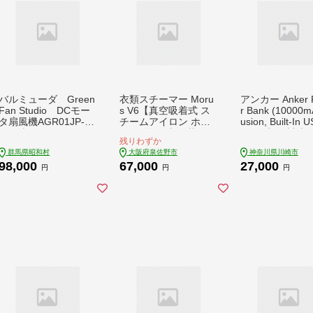
バルミューダ Green
衣類スチーマー Moru
アンカー Anker 
Fan Studio DCモー
s V6【真空吸着式 ス
r Bank (10000m
タ扇風機AGR01JP-B
チームアイロン ホワ
usion, Built-In 
K（ブラック）
イト 脱臭 消臭 花粉低
ケーブル) 川崎
残りわずか
減 国内製造 日本製 一
ターレモデル【kw
群馬県昭和村
大阪府泉佐野市
神奈川県川崎市
人暮らし】 IBS0009
0-0009】
98,000
67,000
27,000
円
円
円