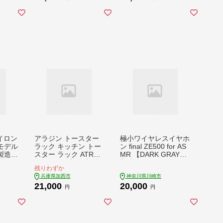
ヒーター 速暖 パン焼
肉 野菜 お手入れ簡単
き タイマー付き 温め
コンパクト おしゃれ
サクサク カリカリ ト
CAG-MG7A G 新生活
ースト
遠赤グラファイト 調
理家電
アイロン
アラジン トースター
極小ワイヤレスイヤホ
モデル
ラック キッチン トー
ン final ZE500 for AS
製造
スター ラック ATR01
MR 【DARK GRAY】
扱説明
K キッチン収納 収納
入眠 / リラックス / ラ
残りわずか
証 美
棚 おしゃれ スチール
ジオ / VR / バイノー
兵庫県加西市
神奈川県川崎市
 キヌ
兵庫 加西市 収納ラッ
ラル / ASMR / 360オ
21,000
20,000
プレゼ
ク 台 棚 収納 インテ
ーディオ【kw0142-00
円
円
人暮ら
リア 人気 新生活 一人
55-1】
暮らし リビング 工具
不要 簡単組み立て