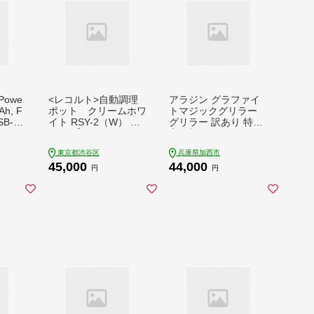
Powe
<レコルト>自動調理
アラジン グラファイ
Ah, F
ポット クリームホワ
トマジックグリラー
USB-C
イト RSY-2（W） 【2
グリラー 訳あり 特別
フロン
23009】
寄附額 Plus AMG-G1
002
300A グリーン 調理家
東京都渋谷区
兵庫県加西市
電 ホットプレート 卓
45,000
44,000
上 焼肉 魚 野菜 速暖
円
円
インテリア 遠赤グラ
ファイト 卓上プレー
ト グリルプレート