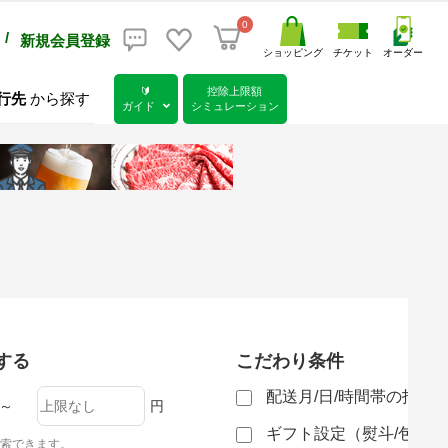
0
/
新規会員登録
ショッピング
チケット
オーダー
🔰
控除上限額
行先
から探す
ガイド
シミュレーション
する
こだわり条件
配送月/日/時間帯の指定
～
円
ギフト設定（熨斗/包装
索できます。