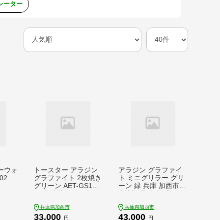
レーター
ーウォ
トースター アラジン
アラジン グラファイ
102
グラファイト 2枚焼き
ト ミニグリラー グリ
グリーン AET-GS13C
ーン 緑 兵庫 加西市
G 緑 速熱 おしゃれ イ
卓上調理 卓上プレー
ンテリア キッチン 家
ト ホットプレート お
兵庫県加西市
兵庫県加西市
電 兵庫 加西市 朝食
うち焼肉 BBQ グリル
33,000
43,000
食パン グラファイト
キッチン家電 減煙 焼
円
円