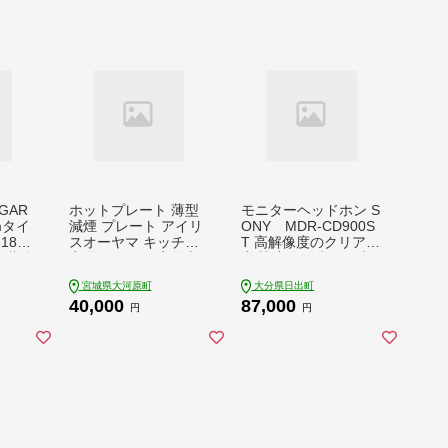
GAR
ホットプレート 薄型
モニターヘッドホン S
cmタイ
減煙 プレート アイリ
ONY MDR-CD900S
185
スオーヤマ キッチン
T 高解像度のクリアな
 蒸籠
家電 キッチン家電 調
音質 音楽鑑賞や仕事
理家電 電化製品 焼肉
用にも【1117919】
宮城県大河原町
大分県日出町
理家電
BBQ 焼肉プレート 電
40,000
87,000
し料
気プレート 卓上調理
円
円
 信州
器 テーブルグリル 減
煙ホットプレート 減
煙グリルプレート IHU
-A10-B アイリス 宮城
県 大河原町