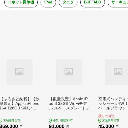
ロボット掃除機
iPad
タニタ
BUFFALO
サーキュ
【ふるさと納税】【数
【数量限定】Apple iP
充電式ハンディ
量限定】Apple iPhone
ad 8 32GB Wi-Fiモデ
ッシャー JHW-
16e 128GB SIMフリ
ル スペースグレイ | iP
ペールブラウン
ー apple iphone アッ
ad8 タブレットPC タ
残りわずか
プル 携帯電話 スマー
ブレット 本体 パソコ
宮城県仙台市
神奈川県秦野市
宮城県角田市
トフォン 家電 中古 リ
ン PC pc 端末 中古 再
369,000
91,000
45,000
ユース 仙台市 新生活
生品 再生 エコ エコロ
円
円
円