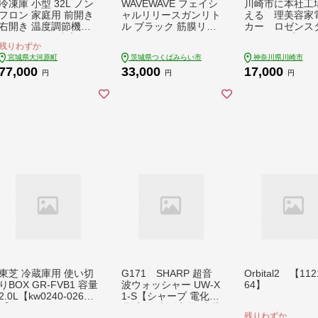
冷凍庫 小型 32L ノン
WAVEWAVE フェイシ
川崎市に本社工
フロン 家庭用 前開き
ャルリリースガンリト
える 理美容家
右開き 温度調節機能
ル ブラック 筋膜リリ
カー ロゼンス
1ドア ミニ冷凍庫 ミ
ースガン ハンディガ
PN 吸引式バリ
残りわずか
ニフリーザー 1ドア冷
ン 美容 実用的 エステ
ン VR-792【kw
宮城県大河原町
茨城県つくばみらい市
神奈川県川崎市
凍庫 直冷式 冷凍スト
マッサージ 家電 首 肩
-0021】
77,000
33,000
17,000
ッカー 食品保存 アイ
肩甲骨 癒し グッズ プ
円
円
円
ス 新生活 一人暮らし
レゼント クリスマス
SunRuck SR-F3202W
ギフト 母の日 父の日
敬老の日 [AG155-NT]
東芝 冷蔵庫用 使い切
G171 SHARP 超音
Orbital2 【112
りBOX GR-FVB1 容量
波ウォッシャー UW-X
64】
2.0L【kw0240-026
1-S【シャープ 電化製
8】
品 家電 生活家電 洗濯
残りわずか