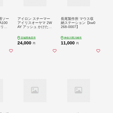
用ソー
アイロン スチーマー
長尾製作所 マウス収
A100
アイリスオーヤマ 2W
納ステーション【kw0
イリス
AY アッシュ かけたま
268-0007】
ーパ
ま コンパクト 衣類ス
ャー
チーマー パワフルス
宮城県角田市
神奈川県川崎市
ポータ
チーム 除菌 脱臭 衣類
24,000
11,000
光パ
Tシャツ Yシャツ ジャ
円
円
充電器
ケット ニット 2way
畳み
おすすめ 人気 アイリ
ス IRS-02-HA 一人
暮らし ひとり暮らし