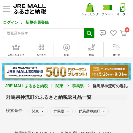
ショッピング
チケット
オーダー
/
ログイン
新規会員登録
0
人気ランキング
カテゴリ
特集
地域
旅行先
JRE MALLふるさと納税
関東
群馬県
群馬県神流町の返礼品
群馬県神流町のふるさと納税返礼品一覧
検索条件
関東
群馬県
群馬県神流町
×
×
×