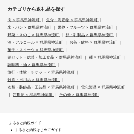
カテゴリから返礼品を探す
|
|
肉 × 群馬県神流町
魚介・海産物 × 群馬県神流町
|
|
米・パン × 群馬県神流町
果物・フルーツ × 群馬県神流町
|
|
野菜・きのこ × 群馬県神流町
卵・乳製品 × 群馬県神流町
|
|
酒・アルコール × 群馬県神流町
お茶・飲料 × 群馬県神流町
|
菓子・スイーツ × 群馬県神流町
|
|
鍋セット・総菜・加工食品 × 群馬県神流町
麺 × 群馬県神流町
|
調味料・油 × 群馬県神流町
|
旅行・体験・チケット × 群馬県神流町
|
雑貨・日用品 × 群馬県神流町
|
衣類・装飾品・工芸品 × 群馬県神流町
電化製品 × 群馬県神流町
|
|
定期便 × 群馬県神流町
その他 × 群馬県神流町
ふるさと納税ガイド
ふるさと納税はじめてガイド