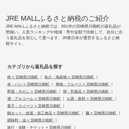
JRE MALLふるさと納税のご紹介
JRE MALLふるさと納税では、891件の宮崎県川南町の返礼品が
勢揃い。人気ランキングや地域・寄付金額で比較して、自分に合
う返礼品を安心して選べます。JR東日本が運営するふるさと納
税サイト。
カテゴリから返礼品を探す
|
|
肉 × 宮崎県川南町
魚介・海産物 × 宮崎県川南町
|
|
米・パン × 宮崎県川南町
果物・フルーツ × 宮崎県川南町
|
|
野菜・きのこ × 宮崎県川南町
卵・乳製品 × 宮崎県川南町
|
|
酒・アルコール × 宮崎県川南町
お茶・飲料 × 宮崎県川南町
|
菓子・スイーツ × 宮崎県川南町
|
|
鍋セット・総菜・加工食品 × 宮崎県川南町
麺 × 宮崎県川南町
|
調味料・油 × 宮崎県川南町
|
旅行・体験・チケット × 宮崎県川南町