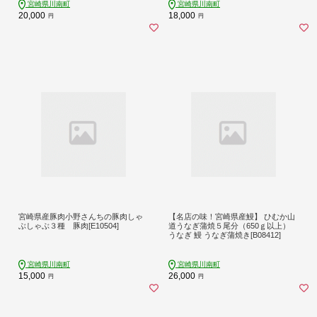
宮崎県川南町
宮崎県川南町
20,000
18,000
円
円
宮崎県産豚肉小野さんちの豚肉しゃ
【名店の味！宮崎県産鰻】 ひむか山
ぶしゃぶ３種 豚肉[E10504]
道うなぎ蒲焼５尾分（650ｇ以上）
うなぎ 鰻 うなぎ蒲焼き[B08412]
宮崎県川南町
宮崎県川南町
15,000
26,000
円
円