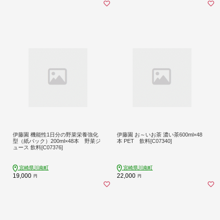
伊藤園 機能性1日分の野菜栄養強化
伊藤園 お～いお茶 濃い茶600ml×48
型（紙パック）200ml×48本 野菜ジ
本 PET 飲料[C07340]
ュース 飲料[C07376]
宮崎県川南町
宮崎県川南町
19,000
22,000
円
円