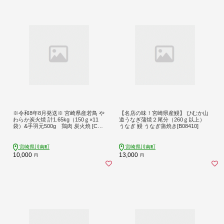
※令和8年8月発送※ 宮崎県産若鳥 や
【名店の味！宮崎県産鰻】 ひむか山
わらか炭火焼 計1.65kg（150ｇ×11
道うなぎ蒲焼２尾分（260ｇ以上）
袋）&手羽元500g 鶏肉 炭火焼 [C00
うなぎ 鰻 うなぎ蒲焼き[B08410]
903r808]
宮崎県川南町
宮崎県川南町
10,000
13,000
円
円