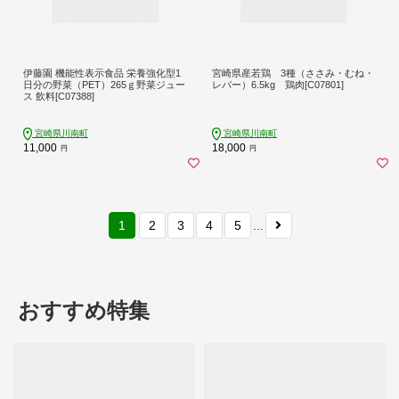
伊藤園 機能性表示食品 栄養強化型1
宮崎県産若鶏 3種（ささみ・むね・
日分の野菜（PET）265ｇ野菜ジュー
レバー）6.5kg 鶏肉[C07801]
ス 飲料[C07388]
宮崎県川南町
宮崎県川南町
11,000
18,000
円
円
1
2
3
4
5
...
おすすめ特集