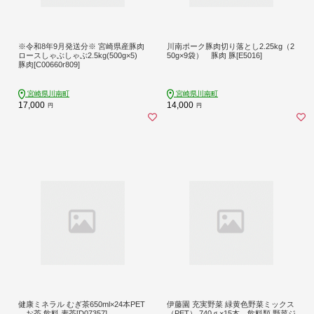
※令和8年9月発送分※ 宮崎県産豚肉
川南ポーク豚肉切り落とし2.25kg（2
ロースしゃぶしゃぶ2.5kg(500g×5)
50g×9袋） 豚肉 豚[E5016]
豚肉[C00660r809]
宮崎県川南町
宮崎県川南町
17,000
14,000
円
円
健康ミネラル むぎ茶650ml×24本PET
伊藤園 充実野菜 緑黄色野菜ミックス
お茶 飲料 麦茶[D07357]
（PET） 740ｇ×15本 飲料類 野菜ジ