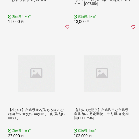
ュース[C07380]
宮崎県川南町
宮崎県川南町
11,000
13,000
円
円
【小分け】宮崎県産若鶏 もも肉＆む
【訳あり定期便】宮崎和牛と宮崎県
ね肉 計6.4kg(各200g×16) 肉 鶏肉[C
産豚肉6ヶ月定期便 牛肉 豚肉 定期
00806]
便[D00675t6]
宮崎県川南町
宮崎県川南町
27,000
102,000
円
円