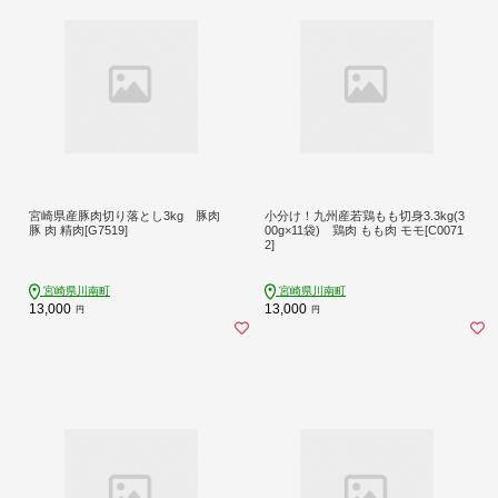
宮崎県産豚肉切り落とし3kg 豚肉
小分け！九州産若鶏もも切身3.3kg(3
豚 肉 精肉[G7519]
00g×11袋) 鶏肉 もも肉 モモ[C0071
2]
宮崎県川南町
宮崎県川南町
13,000
13,000
円
円