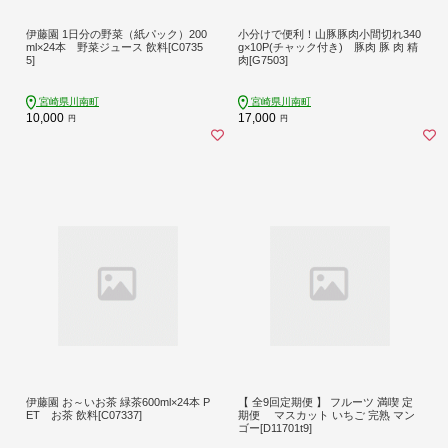
伊藤園 1日分の野菜（紙パック）200
小分けで便利！山豚豚肉小間切れ340
ml×24本 野菜ジュース 飲料[C0735
g×10P(チャック付き) 豚肉 豚 肉 精
5]
肉[G7503]
宮崎県川南町
宮崎県川南町
10,000
17,000
円
円
伊藤園 お～いお茶 緑茶600ml×24本 P
【 全9回定期便 】 フルーツ 満喫 定
ET お茶 飲料[C07337]
期便 マスカット いちご 完熟 マン
ゴー[D11701t9]