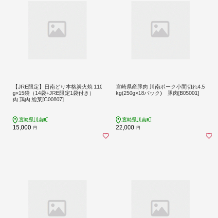
【JRE限定】日南どり本格炭火焼 110
宮崎県産豚肉 川南ポーク小間切れ4.5
g×15袋（14袋+JRE限定1袋付き）
kg(250g×18パック) 豚肉[B05001]
肉 鶏肉 総菜[C00807]
宮崎県川南町
宮崎県川南町
15,000
22,000
円
円