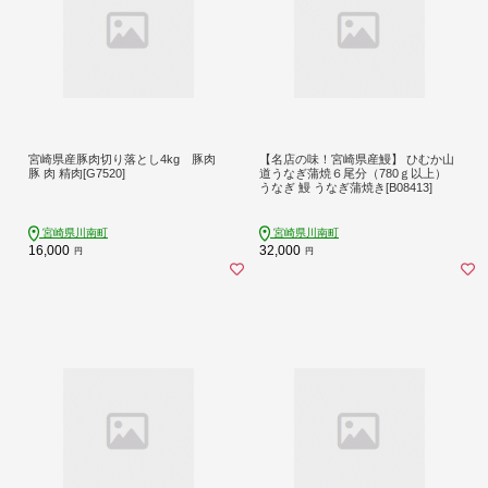
宮崎県産豚肉切り落とし4kg 豚肉
【名店の味！宮崎県産鰻】 ひむか山
豚 肉 精肉[G7520]
道うなぎ蒲焼６尾分（780ｇ以上）
うなぎ 鰻 うなぎ蒲焼き[B08413]
宮崎県川南町
宮崎県川南町
16,000
32,000
円
円