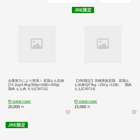
企業努力により実現！ 若鶏もも切身
【JRE限定】宮崎県産若鶏 若鶏も
計5.1kg(4.8kg(300g×16袋)+300g)
も切身IQF3kg（250ｇ×12袋） 鶏肉
鶏肉 もも肉 モモ[C00711]
もも[C00714]
宮崎県川南町
宮崎県川南町
20,000
15,000
円
円