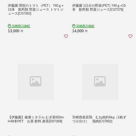
伊藤園 理想のトマト（PET） 740ｇ×
伊藤園 1日分の野菜(PET) 740ｇ×15
15本 飲料類 野菜ジュース トマトジ
本 飲料類 野菜ジュース[C07379]
ュース[C07382]
宮崎県川南町
宮崎県川南町
13,000
14,000
円
円
【伊藤園】健康ミネラル むぎ茶650m
宮崎県産若鶏 むね肉約6kg（1枚ず
l×48本PET お茶 飲料 麦茶[D07358]
つ小分け） 鶏肉[C07802]