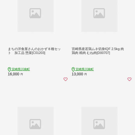
まちの洋食屋さんのおかず８種セッ
宮崎県産若鶏ムネ切身IQF 2.5kg 肉
ト 加工品 惣菜[C01203]
鶏肉 精肉 むね肉[D00707]
宮崎県川南町
宮崎県川南町
16,000
13,000
円
円