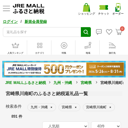
ショッピング
チケット
オーダー
/
ログイン
新規会員登録
0
人気ランキング
カテゴリ
特集
地域
旅行先
JRE MALLふるさと納税
九州・沖縄
宮崎県
宮崎県川南町の
宮崎県川南町のふるさと納税返礼品一覧
検索条件
九州・沖縄
宮崎県
宮崎県川南町
×
×
×
891 件