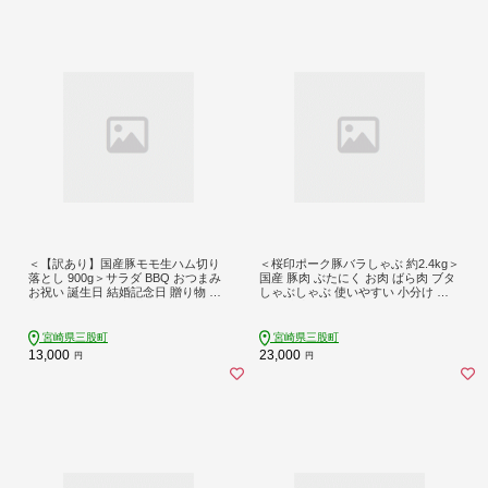
＜【訳あり】国産豚モモ生ハム切り
＜桜印ポーク豚バラしゃぶ 約2.4kg＞
落とし 900g＞サラダ BBQ おつまみ
国産 豚肉 ぶたにく お肉 ばら肉 ブタ
お祝い 誕生日 結婚記念日 贈り物 国
しゃぶしゃぶ 使いやすい 小分け パ
産 豚肉 スライス 切落とし パスタ サ
ック 真空冷凍 お弁当 ジューシー 肉
ラダ サンドイッチ 小分けパック【MI
質 柔らかい 上品 豊かな味わい ブラ
574-pl】【株式会社プラス】
ンド【MI461-tr-x1】【TRINITY】
宮崎県三股町
宮崎県三股町
13,000
23,000
円
円