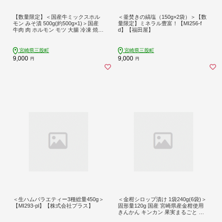
【数量限定】＜国産牛ミックスホル
＜釜焚きの縞塩（150g×2袋）＞【数
モン みそ漬 500g(約500g×1)＞国産
量限定】ミネラル豊富！【MI256-f
牛肉 肉 ホルモン モツ 大腸 冷凍 焼肉
d】【福田屋】
BBQ もつ鍋 煮込み 小分け 焼くだけ
簡単 タレ漬け 簡易包装【MI705-hr】
【肉の豊楽】
宮崎県三股町
宮崎県三股町
9,000
9,000
円
円
＜生ハムバラエティー3種総量450g＞
＜金柑シロップ漬け 1袋240g(6袋)＞
【MI293-pl】【株式会社プラス】
固形量120g 国産 宮崎県産金柑使用
きんかん キンカン 果実まるごと そ
のまま食べられる 冬の 乾燥 おせち