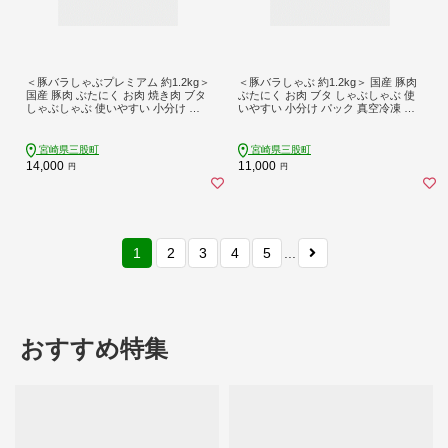
＜豚バラしゃぶプレミアム 約1.2kg＞
＜豚バラしゃぶ 約1.2kg＞ 国産 豚肉
国産 豚肉 ぶたにく お肉 焼き肉 ブタ
ぶたにく お肉 ブタ しゃぶしゃぶ 使
しゃぶしゃぶ 使いやすい 小分け パ
いやすい 小分け パック 真空冷凍 お
ック 真空冷凍 お弁当 ジューシー 肉
弁当 ジューシー 肉質 柔らかい 上品
質 柔らかい 上品 豊かな味わい 和豚
豊かな味わい 和豚味彩【MI466-tr】
味彩 ブランド 数量限定【MI468-tr】
【TRINITY】
宮崎県三股町
宮崎県三股町
【TRINITY】
14,000
11,000
円
円
1
2
3
4
5
...
おすすめ特集