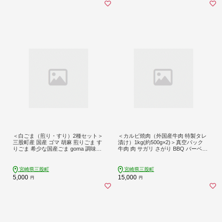
＜白ごま（煎り・すり）2種セット＞
＜カルビ焼肉（外国産牛肉 特製タレ
三股町産 国産 ゴマ 胡麻 煎りごま す
漬け）1kg(約500g×2)＞真空パック
りごま 希少な国産ごま goma 調味料
牛肉 肉 サガリ さがり BBQ バーベキ
セット 詰合せ 詰め合わせ 【MI747-s
ュー たれ漬け タレ 焼き肉 カルビ 牛
m】【しも農園】
丼 おかず 簡単【MI704-hr】【肉の豊
楽】
宮崎県三股町
宮崎県三股町
5,000
15,000
円
円