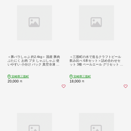
＜豚バラしゃぶ 約2.4kg＞ 国産 豚肉
＜三股町の水で造るクラフトビール
ぶたにく お肉 ブタ しゃぶしゃぶ 使
飲み比べ 6本セット＞詰め合わせセ
いやすい 小分け パック 真空冷凍 お
ット 3種 ペールエール グリセット ダ
弁当 ジューシー 肉質 柔らかい 上品
ークラガー 5% お酒 アルコール ギフ
豊かな味わい 和豚味彩【MI467-tr-x
ト 贈り物 プレゼント 宅飲み 家飲み
1】【TRINITY】
晩酌 お取り寄せ 地ビール【MI745-w
宮崎県三股町
宮崎県三股町
b】【ワイルドビアードブルーイング
20,000
18,000
円
円
合同会社】