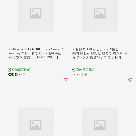
＜Mdrums KURINUKI series Snare D
＜若鶏肉 4.8kg セット＞ 2種セット
rum ハイグレードモデル＞宮崎県産
鶏肉 鶏もも 鶏むね 鶏モモ 鶏ムネ 小
欅(けやき)使用！【MI295-md】【Md
分けパック 真空パック カット肉 カ
rums】
ット済み もも肉 むね肉 切身 切り身
普段使い 料理 詰め合わせ 精肉 県産
国産 炒め物 煮物 からあげ お弁当 お
宮崎県三股町
宮崎県三股町
かず【MI762-tr】【TRINITY】
820,000
16,000
円
円