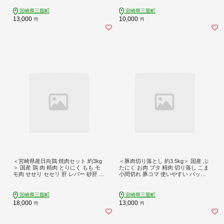
料理 甘露煮 炭酸割 デザートお茶請
け【MI725-ko】【株式会社 上沖産
宮崎県三股町
宮崎県三股町
業】
13,000
10,000
円
円
＜宮崎県産日向鶏 焼肉セット 約3kg
＜豚肉切り落とし 約3.5kg＞ 国産 ぶ
＞ 国産 鶏 肉 精肉 とりにく もも モ
たにく お肉 ブタ 精肉 切り落し こま
モ肉 せせり セセリ 肝 レバー 砂肝 す
小間切れ 豚コマ 使いやすい パック
なぎも きも 小肉 焼き鳥 焼き肉 BBQ
冷凍 保存 スライス おかず お弁当 惣
使いやすい 小分け パック 真空冷凍
菜 揚げ物 小分け ポークカレー 肉じ
お弁当 惣菜 蒸し鶏 数量限定 さっぱ
ゃが 料理 アレンジ 和豚味彩【MI469
宮崎県三股町
宮崎県三股町
り 【MI454-tr】【TRINITY】
-tr-x1】【TRINITY】
18,000
13,000
円
円