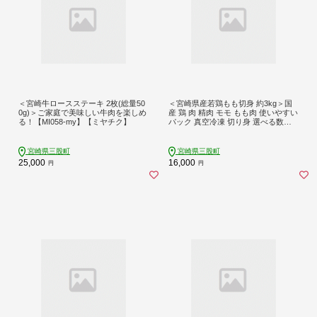
＜宮崎牛ロースステーキ 2枚(総量50
＜宮崎県産若鶏もも切身 約3kg＞国
0g)＞ご家庭で美味しい牛肉を楽しめ
産 鶏 肉 精肉 モモ もも肉 使いやすい
る！【MI058-my】【ミヤチク】
パック 真空冷凍 切り身 選べる数量
お弁当 惣菜 からあげ 照り焼き 数量
限定 BBQ バーベキュー 鶏もも 鶏モ
モ 鳥モモ 鳥もも 小分け 【MI435-t
宮崎県三股町
宮崎県三股町
r】【TRINITY】
25,000
16,000
円
円