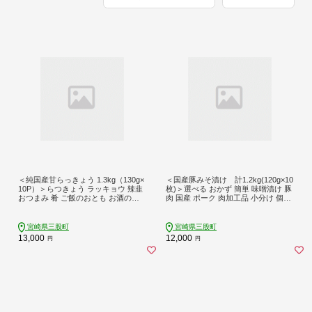
＜純国産甘らっきょう 1.3kg（130g×
＜国産豚みそ漬け 計1.2kg(120g×10
10P）＞らつきょう ラッキョウ 辣韭
枚)＞選べる おかず 簡単 味噌漬け 豚
おつまみ 肴 ご飯のおとも お酒のお
肉 国産 ポーク 肉加工品 小分け 個包
供 野菜 旬 漬物 おつけもの シャキシ
装 冷凍 おつまみ お弁当 惣菜 レトル
ャキ 食感 歯ごたえ やみつき パック
ト 焼くだけ 簡単調理 夕食 夕飯 一品
漬け込み 国産 宮崎県産 九州産【MI0
メイン BBQ 焼肉 セット 詰め合わせ
宮崎県三股町
宮崎県三股町
14-ko】【株式会社上沖産業】
夕飯 味付き 味付 惣菜 ギフト 贈答品
13,000
12,000
円
円
【MI001-nk】【中村食肉】