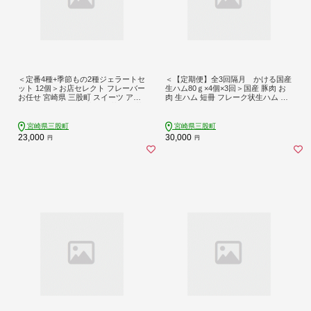
＜定番4種+季節もの2種ジェラートセ
＜【定期便】全3回隔月 かける国産
ット 12個＞お店セレクト フレーバー
生ハム80ｇ×4個×3回＞国産 豚肉 お
お任せ 宮崎県 三股町 スイーツ アイ
肉 生ハム 短冊 フレーク状生ハム ト
ス ヘルシー おやつ 菓子 お菓子 洋菓
ッピング 熱々ご飯 ご飯のお供 ごは
子 おたのしみ お楽しみ プレゼント
ん かけるだけ ズボラ飯 ユッケ サラ
ギフト 贈答用 ランダム 【MI618-ci】
ダ パスタ ピザ パーティー おつまみ
宮崎県三股町
宮崎県三股町
【Ciao Gelateria】
グルメ アレンジ おしゃれ【MI614-p
23,000
30,000
円
円
l】【株式会社プラス】