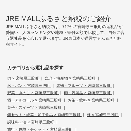
JRE MALLふるさと納税のご紹介
JRE MALLふるさと納税では、717件の宮崎県三股町の返礼品が
勢揃い。人気ランキングや地域・寄付金額で比較して、自分に合
う返礼品を安心して選べます。JR東日本が運営するふるさと納
税サイト。
カテゴリから返礼品を探す
|
|
肉 × 宮崎県三股町
魚介・海産物 × 宮崎県三股町
|
|
米・パン × 宮崎県三股町
果物・フルーツ × 宮崎県三股町
|
|
野菜・きのこ × 宮崎県三股町
卵・乳製品 × 宮崎県三股町
|
|
酒・アルコール × 宮崎県三股町
お茶・飲料 × 宮崎県三股町
|
菓子・スイーツ × 宮崎県三股町
|
|
鍋セット・総菜・加工食品 × 宮崎県三股町
麺 × 宮崎県三股町
|
調味料・油 × 宮崎県三股町
|
旅行・体験・チケット × 宮崎県三股町