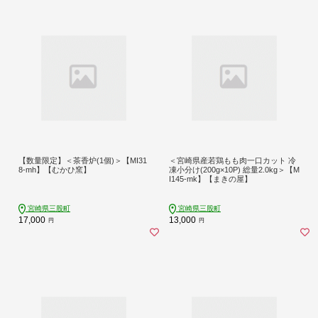
【数量限定】＜茶香炉(1個)＞【MI31
＜宮崎県産若鶏もも肉一口カット 冷
8-mh】【むかひ窯】
凍小分け(200g×10P) 総量2.0kg＞【M
I145-mk】【まきの屋】
宮崎県三股町
宮崎県三股町
17,000
13,000
円
円