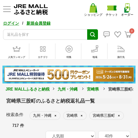
ショッピング
チケット
オーダー
/
ログイン
新規会員登録
0
人気ランキング
カテゴリ
特集
地域
旅行先
JRE MALLふるさと納税
九州・沖縄
宮崎県
宮崎県三股町の
宮崎県三股町のふるさと納税返礼品一覧
検索条件
九州・沖縄
宮崎県
宮崎県三股町
×
×
×
717 件