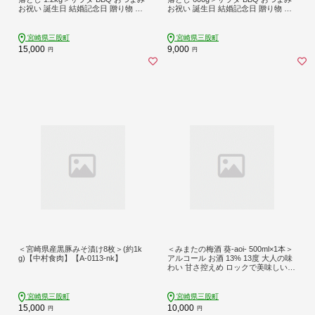
お祝い 誕生日 結婚記念日 贈り物 国
お祝い 誕生日 結婚記念日 贈り物 国
産 豚肉 スライス 切落とし パスタ サ
産 豚肉 スライス 切落とし パスタ サ
ラダ サンドイッチ 小分けパック【MI
ラダ サンドイッチ 小分けパック【MI
575-pl】【株式会社プラス】
573-pl】【株式会社プラス】
宮崎県三股町
宮崎県三股町
15,000
9,000
円
円
＜宮崎県産黒豚みそ漬け8枚＞(約1k
＜みまたの梅酒 葵-aoi- 500ml×1本＞
g)【中村食肉】【A-0113-nk】
アルコール お酒 13% 13度 大人の味
わい 甘さ控えめ ロックで美味しい
飲みやすい 梅の香り うめ ウメ おす
すめ プレゼント ギフト 国産 天星酒
造 数量限定 リキュール 果実酒 【MI6
宮崎県三股町
宮崎県三股町
31-yk】【みまたんよかもん協同組
15,000
10,000
円
円
合】