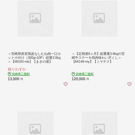
＜宮崎県産若鶏皮なしむね肉一口カ
＜【定期便6ヶ月】総重量3.8kgの宮
ット小分け（300g×10P）総量3.0kg
崎牛ステーキ焼肉味わい尽くし＞
＞【MI183-mk】【まきの屋】
【MI148-my】【ミヤチク】
残りわずか
宮崎県三股町
宮崎県三股町
13,000
120,000
円
円