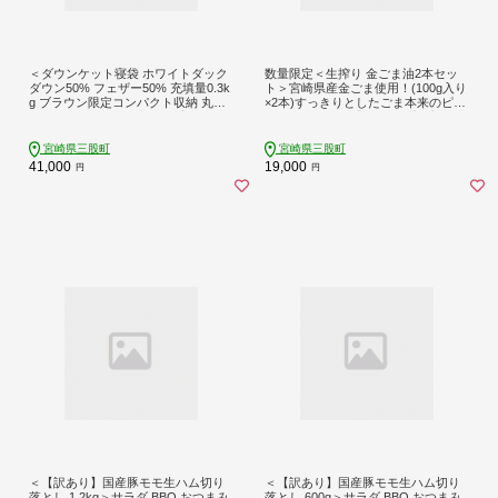
＜ダウンケット寝袋 ホワイトダック
数量限定＜生搾り 金ごま油2本セッ
ダウン50% フェザー50% 充填量0.3k
ト＞宮崎県産金ごま使用！(100g入り
g ブラウン限定コンパクト収納 丸洗
×2本)すっきりとしたごま本来のピュ
い可能 防災 車中泊 寝具＞【数量限
アな味が特徴！【しも農園】【MI248
定】丸洗い可能 日本製 ふとん 封筒
-sm】
型【MI177-bs】【株式会社ベストラ
宮崎県三股町
宮崎県三股町
イフ】
41,000
19,000
円
円
＜【訳あり】国産豚モモ生ハム切り
＜【訳あり】国産豚モモ生ハム切り
落とし 1.2kg＞サラダ BBQ おつまみ
落とし 600g＞サラダ BBQ おつまみ