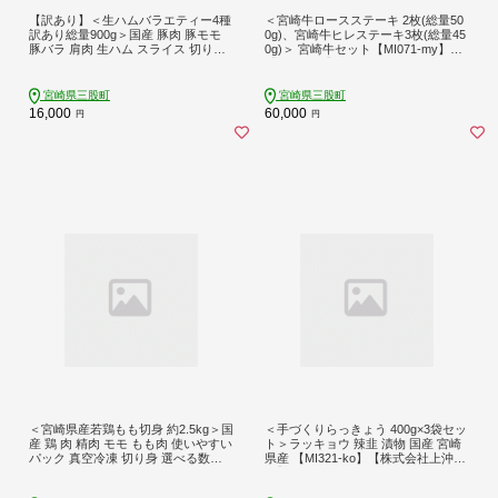
【訳あり】＜生ハムバラエティー4種
＜宮崎牛ロースステーキ 2枚(総量50
訳あり総量900g＞国産 豚肉 豚モモ
0g)、宮崎牛ヒレステーキ3枚(総量45
豚バラ 肩肉 生ハム スライス 切り落
0g)＞ 宮崎牛セット【MI071-my】
とし パンチェッタ 短冊 コッパスラ
【ミヤチク】
イス サラダ パーティー BBQ 大容量
お祝い 誕生日 結婚記念日 贈り物【M
宮崎県三股町
宮崎県三股町
I294-pl】【株式会社プラス】
16,000
60,000
円
円
＜宮崎県産若鶏もも切身 約2.5kg＞国
＜手づくりらっきょう 400g×3袋セッ
産 鶏 肉 精肉 モモ もも肉 使いやすい
ト＞ラッキョウ 辣韭 漬物 国産 宮崎
パック 真空冷凍 切り身 選べる数量
県産 【MI321-ko】【株式会社上沖産
お弁当 惣菜 からあげ 照り焼き 数量
業】
限定 BBQ バーベキュー 鶏もも 鶏モ