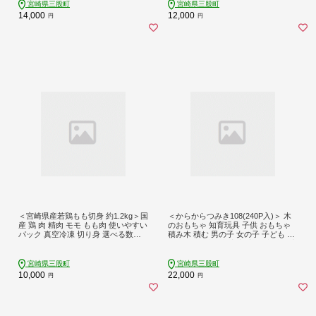
モ 鳥モモ 鳥もも 小分け 【MI434-t
宮崎県三股町
宮崎県三股町
r】【TRINITY】
14,000
12,000
円
円
＜宮崎県産若鶏もも切身 約1.2kg＞国
＜からからつみき108(240P入)＞ 木
産 鶏 肉 精肉 モモ もも肉 使いやすい
のおもちゃ 知育玩具 子供 おもちゃ
パック 真空冷凍 切り身 選べる数量
積み木 積む 男の子 女の子 子ども プ
お弁当 惣菜 からあげ 照り焼き 数量
レゼント 4歳 5歳 安心 安全 木材 国産
限定 BBQ バーベキュー 鶏もも 鶏モ
スギ 杉 ベビー向け 誕生日 ギフト 贈
モ 鳥モモ 鳥もも 小分け 【MI433-t
り物 贈物 御祝い お祝い【A-1702-b
宮崎県三股町
宮崎県三股町
r】【TRINITY】
o】【boofoowoo】
10,000
22,000
円
円