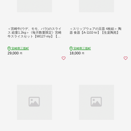
＜宮崎牛(ウデ、モモ、バラ)のスライ
＜スリップウェアの豆皿 4枚組＞ 陶
ス 総量1.2kg＞《毎月数量限定》宮崎
器 食器【A-1102-kr】【生楽陶苑】
牛スライスセット【MI127-my】【ミ
ヤチク】
宮崎県三股町
宮崎県三股町
29,000
18,000
円
円