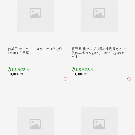
お菓子 ケーキ チーズケーキ 1台 ( 約
長野県 北アルプス麓の牛乳屋さん 牛
15cm ) 立田屋
乳飲み比べ＆おいしいかふぇおれセ
ット
長野県大町市
長野県大町市
13,000
13,000
円
円