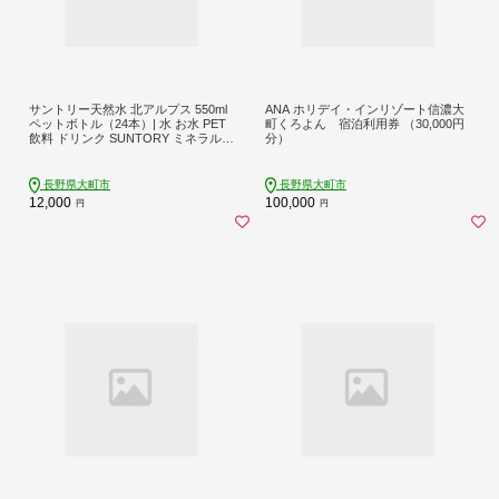
サントリー天然水 北アルプス 550ml
ANA ホリデイ・インリゾート信濃大
ペットボトル（24本）| 水 お水 PET
町くろよん 宿泊利用券 （30,000円
飲料 ドリンク SUNTORY ミネラルウ
分）
ォーター お取り寄せ 人気 地域限定
おすすめ 送料無料 長野県 大町市
長野県大町市
長野県大町市
12,000
100,000
円
円