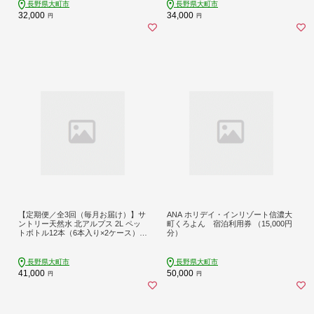
期便 送料無料 長野県 大町市
長野県大町市
長野県大町市
32,000
34,000
円
円
【定期便／全3回（毎月お届け）】サ
ANA ホリデイ・インリゾート信濃大
ントリー天然水 北アルプス 2L ペッ
町くろよん 宿泊利用券 （15,000円
トボトル12本（6本入り×2ケース）|
分）
水 お水 PET 飲料 ドリンク SUNTOR
Y ミネラルウォーター お取り寄せ 人
気 おすすめ 2リットル 送料無料 定期
長野県大町市
長野県大町市
便 長野県 大町市
41,000
50,000
円
円