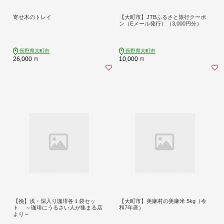
寄せ木のトレイ
【大町市】JTBふるさと旅行クーポ
ン（Eメール発行）（3,000円分）
長野県大町市
長野県大町市
26,000
10,000
円
円
【挽】浅・深入り珈琲各１袋セッ
【大町市】美麻村の美麻米 5kg（令
ト ～珈琲にうるさい人が集まる店
和7年産）
より～