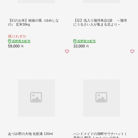
【幻のお米】稜線の風（ゆめしな
【豆】浅入り珈琲単品1袋 ～珈琲
の） 玄米30kg
にうるさい人が集まる店より～
残りわずか
長野県大町市
長野県大町市
59,000
10,000
円
円
あづみ野の大地 化粧液 120ml
ハンドメイドの湖畔サウナハット |
手作り 帽子 トートバック付き