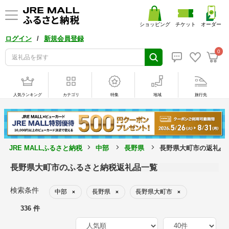
ショッピング
チケット
オーダー
/
ログイン
新規会員登録
0
人気ランキング
カテゴリ
特集
地域
旅行先
JRE MALLふるさと納税
中部
長野県
長野県大町市の返礼品
長野県大町市のふるさと納税返礼品一覧
検索条件
中部
長野県
長野県大町市
×
×
×
336 件