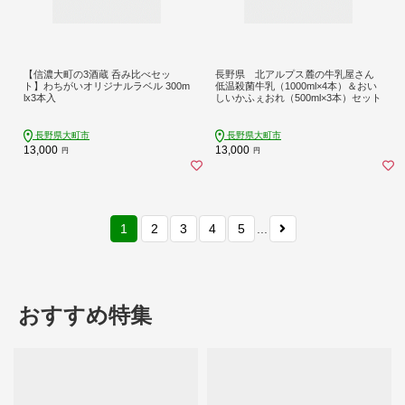
【信濃大町の3酒蔵 呑み比べセッ
長野県 北アルプス麓の牛乳屋さん
ト】わちがいオリジナルラベル 300m
低温殺菌牛乳（1000ml×4本）＆おい
lx3本入
しいかふぇおれ（500ml×3本）セット
長野県大町市
長野県大町市
13,000
13,000
円
円
1
2
3
4
5
...
おすすめ特集