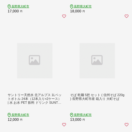
長野県大町市
長野県大町市
17,000
18,000
円
円
サントリー天然水 北アルプス 1Lペッ
そば 乾麺 5把 セット ( 信州そば 220g
トボトル 24本（12本入り×2ケース）
) 長野県大町市産 箱入り 大町そば
| 水 お水 PET 飲料 ドリンク SUNTO
RY ミネラルウォーター お取り寄せ
人気 おすすめ 1リットル 送料無料 長
野県 大町市
長野県大町市
長野県大町市
12,000
13,000
円
円