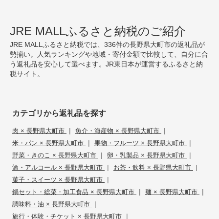
JRE MALLふるさと納税のご紹介
JRE MALLふるさと納税では、336件の長野県大町市の返礼品が
勢揃い。人気ランキングや地域・寄付金額で比較して、自分に合
う返礼品を安心して選べます。JR東日本が運営するふるさと納
税サイト。
カテゴリから返礼品を探す
|
|
肉 × 長野県大町市
魚介・海産物 × 長野県大町市
|
|
米・パン × 長野県大町市
果物・フルーツ × 長野県大町市
|
|
野菜・きのこ × 長野県大町市
卵・乳製品 × 長野県大町市
|
|
酒・アルコール × 長野県大町市
お茶・飲料 × 長野県大町市
|
菓子・スイーツ × 長野県大町市
|
|
鍋セット・総菜・加工食品 × 長野県大町市
麺 × 長野県大町市
|
調味料・油 × 長野県大町市
|
旅行・体験・チケット × 長野県大町市