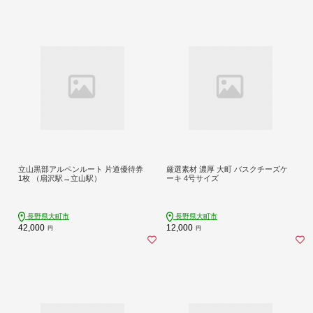
立山黒部アルペンルート 片道優待券
厳選素材 濃厚 大町 バスクチーズケ
1枚 （扇沢駅→立山駅）
ーキ 4号サイズ
長野県大町市
長野県大町市
42,000
12,000
円
円