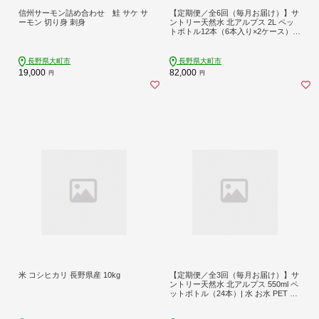
信州サーモン詰め合わせ 鮭 サケ サ
【定期便／全6回（毎月お届け）】サ
ーモン 切り身 刺身
ントリー天然水 北アルプス 2L ペッ
トボトル12本（6本入り×2ケース）|
水 お水 PET 飲料 ドリンク SUNTOR
Y ミネラルウォーター お取り寄せ 人
気 おすすめ 2リットル 送料無料 定期
長野県大町市
長野県大町市
便 長野県 大町市
19,000
82,000
円
円
米 コシヒカリ 長野県産 10kg
【定期便／全3回（毎月お届け）】サ
ントリー天然水 北アルプス 550ml ペ
ットボトル（24本）| 水 お水 PET 飲
料 ドリンク SUNTORY ミネラルウォ
ーター お取り寄せ 人気 おすすめ 定