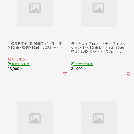
【保存料不使用】米麹(1kg)・生甘酒
ラ・カスタ アロマエステ ヘアエマル
(450ml)・塩麹(450ml) お試しセット
ジョン 本体(80ml)＆リフィル（詰め
替え）(140ml) セット | ラカスタ La
CASTA
残りわずか
長野県大町市
長野県大町市
13,000
31,000
円
円