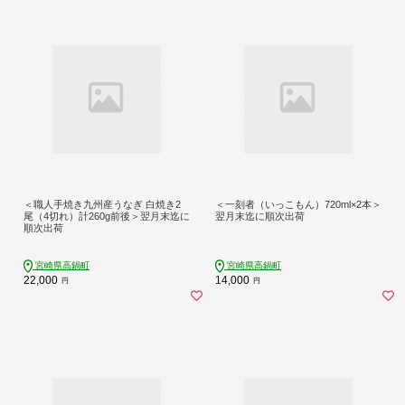
＜職人手焼き九州産うなぎ 白焼き2
＜一刻者（いっこもん）720ml×2本＞
尾（4切れ）計260g前後＞翌月末迄に
翌月末迄に順次出荷
順次出荷
宮崎県高鍋町
宮崎県高鍋町
22,000
14,000
円
円