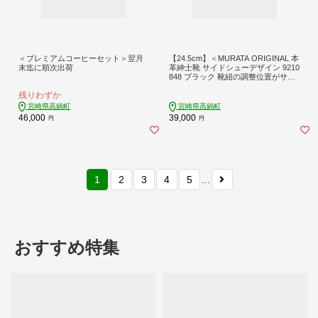
＜プレミアムコーヒーセット＞翌月
【24.5cm】＜MURATA ORIGINAL 本
末迄に順次出荷
革紳士靴 サイドシューデザイン 9210
848 ブラック 靴紐の調整位置がサイ
ドに! ビジネス カジュアル 当店主力
残りわずか
商品 24.5~27.0cm 1足＞翌月末迄に
順次出荷
宮崎県高鍋町
宮崎県高鍋町
46,000
39,000
円
円
1
2
3
4
5
...
おすすめ特集