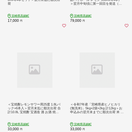
荷
＞翌月中旬頃に第一回目を発送（※1
月・8月は下旬頃）
宮崎県高鍋町
宮崎県高鍋町
17,000
79,000
円
円
＜宝焼酎レモンサワー用25度 1.8Lパ
＜令和7年産「宮崎県産ヒノヒカリ
ック×6本入＞翌月末迄に順次出荷 合
(無洗米)」5kg×2袋+2kg 計12kg＞お
計10.8L 宝焼酎 宝酒造 酒 お酒 焼酎
申込みの翌月末までに順次出荷 米 ヒ
アルコール
ノヒカリ コメ 無洗米
宮崎県高鍋町
宮崎県高鍋町
33,000
33,000
円
円