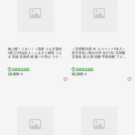
極上鰻！うまい！＜国産 うなぎ蒲焼
＜宝焼酎25度 4L エコペット4本入＞
3尾 計330g以上＞ふるさと納税 うな
翌月末迄に順次出荷 合計16L 宝焼酎
ぎ 高級 長蒲焼 鰻 夏バテ防止 ウナギ
宝酒造 酒 お酒 焼酎 甲類焼酎 アルコ
鰻 かば焼き 蒲焼き 丑の日 タレ 宮崎
ール
県産 国産 九州産 宮崎県 高鍋町 送料
無料
宮崎県高鍋町
宮崎県高鍋町
16,000
42,000
円
円