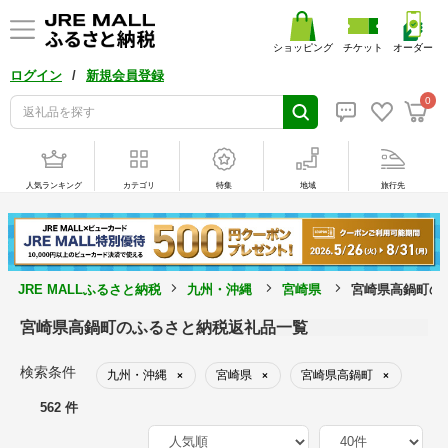
ショッピング
チケット
オーダー
/
ログイン
新規会員登録
0
人気ランキング
カテゴリ
特集
地域
旅行先
JRE MALLふるさと納税
九州・沖縄
宮崎県
宮崎県高鍋町の
宮崎県高鍋町のふるさと納税返礼品一覧
検索条件
九州・沖縄
宮崎県
宮崎県高鍋町
×
×
×
562 件