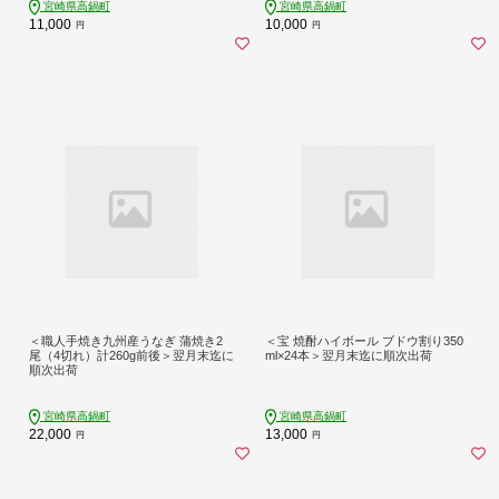
宮崎県高鍋町
宮崎県高鍋町
11,000
10,000
円
円
＜職人手焼き九州産うなぎ 蒲焼き2
＜宝 焼酎ハイボール ブドウ割り350
尾（4切れ）計260g前後＞翌月末迄に
ml×24本＞翌月末迄に順次出荷
順次出荷
宮崎県高鍋町
宮崎県高鍋町
22,000
13,000
円
円