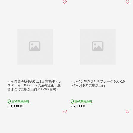
＜≪肉質等級4等級以上≫宮崎牛ヒレ
＜パイン牛赤身とろフレーク 50g×10
ステーキ（600g）＞入金確認後、翌
＞2か月以内に順次出荷
月末までに順次出荷 200g×3 宮崎牛
牛肉 肉 お肉 黒毛和牛 ブランド肉 ヒ
レ ステーキ 希少部位 美味しい 柔ら
かい 冷凍 国産
宮崎県高鍋町
宮崎県高鍋町
30,000
25,000
円
円