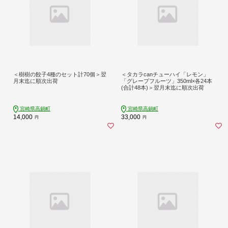
＜樹樹の餃子4種のセット計70個＞翌
＜タカラcanチューハイ「レモン」
月末迄に順次出荷
「グレープフルーツ」350ml×各24本
(合計48本)＞翌月末迄に順次出荷
宮崎県高鍋町
宮崎県高鍋町
14,000
33,000
円
円