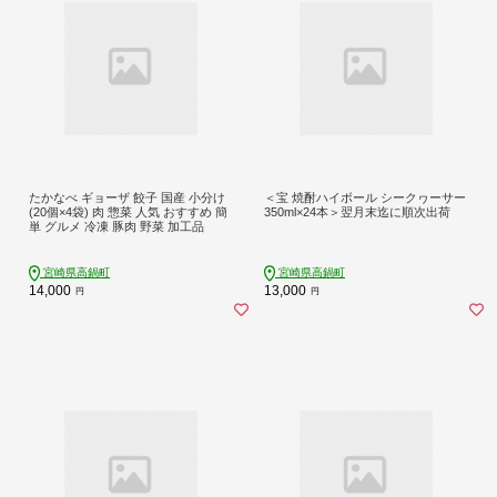
たかなべ ギョーザ 餃子 国産 小分け
＜宝 焼酎ハイボール シークヮーサー
(20個×4袋) 肉 惣菜 人気 おすすめ 簡
350ml×24本＞翌月末迄に順次出荷
単 グルメ 冷凍 豚肉 野菜 加工品
宮崎県高鍋町
宮崎県高鍋町
14,000
13,000
円
円