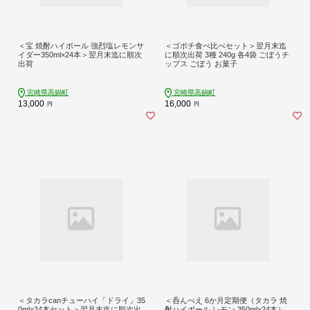
＜宝 焼酎ハイボール 強烈塩レモンサ
＜ゴボチ食べ比べセット＞翌月末迄
イダー350ml×24本＞翌月末迄に順次
に順次出荷 3種 240g 各4袋 ごぼうチ
出荷
ップス ごぼう お菓子
宮崎県高鍋町
宮崎県高鍋町
13,000
16,000
円
円
＜タカラcanチューハイ「ドライ」35
＜呑んべえ 6か月定期便（タカラ 焼
0ml×24本セット＞翌月末迄に順次出
酎ハイボール レモン 350ml×24本）