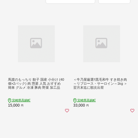
馬渡のもっちり 餃子 国産 小分け (40
＜牛乃屋厳選!!黒毛和牛 すき焼き肉
個×2パック) 肉 惣菜 人気 おすすめ
～リブロース・サーロイン～1kg ＞
簡単 グルメ 冷凍 豚肉 野菜 加工品
翌月末迄に順次出荷
宮崎県高鍋町
宮崎県高鍋町
15,000
33,000
円
円