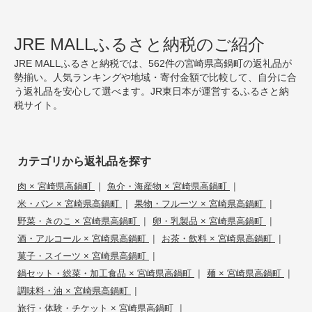
JRE MALLふるさと納税のご紹介
JRE MALLふるさと納税では、562件の宮崎県高鍋町の返礼品が
勢揃い。人気ランキングや地域・寄付金額で比較して、自分に合
う返礼品を安心して選べます。JR東日本が運営するふるさと納
税サイト。
カテゴリから返礼品を探す
|
|
肉 × 宮崎県高鍋町
魚介・海産物 × 宮崎県高鍋町
|
|
米・パン × 宮崎県高鍋町
果物・フルーツ × 宮崎県高鍋町
|
|
野菜・きのこ × 宮崎県高鍋町
卵・乳製品 × 宮崎県高鍋町
|
|
酒・アルコール × 宮崎県高鍋町
お茶・飲料 × 宮崎県高鍋町
|
菓子・スイーツ × 宮崎県高鍋町
|
|
鍋セット・総菜・加工食品 × 宮崎県高鍋町
麺 × 宮崎県高鍋町
|
調味料・油 × 宮崎県高鍋町
|
旅行・体験・チケット × 宮崎県高鍋町