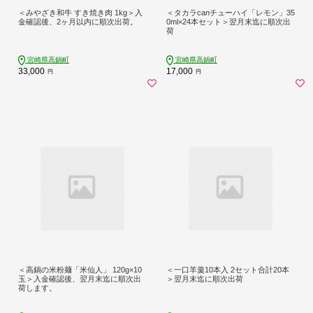
＜みやざき和牛 すき焼き肉 1kg＞入
＜タカラcanチューハイ「レモン」35
金確認後、2ヶ月以内に順次出荷。
0ml×24本セット＞翌月末迄に順次出
荷
宮崎県高鍋町
宮崎県高鍋町
33,000
17,000
円
円
＜高鍋の米粉麺「米仙人」 120g×10
＜一口羊羹10本入 2セット合計20本
玉＞入金確認後、翌月末迄に順次出
＞翌月末迄に順次出荷
荷します。