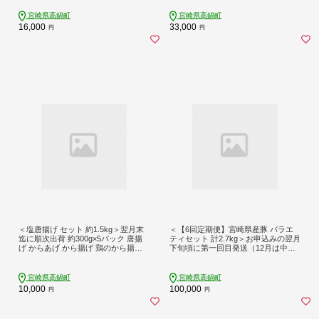
宮崎県高鍋町
宮崎県高鍋町
16,000
33,000
円
円
＜塩唐揚げ セット 約1.5kg＞翌月末
＜【6回定期便】宮崎県産豚 バラエ
迄に順次出荷 約300g×5パック 唐揚
ティセット 計2.7kg＞お申込みの翌月
げ からあげ から揚げ 鶏のから揚げ
下旬頃に第一回目発送（12月は中旬
塩味 鶏肉
頃） バラエティセット 4種 合計16.2
kg 豚バラ焼肉 豚ロースor肩ロースス
ライス 豚モモスライス 豚小間切れ
宮崎県高鍋町
宮崎県高鍋町
豚ロース 肩ロース 豚肉 豚 肉 精肉 料
10,000
100,000
円
円
理 宮崎県産 宮崎県 宮崎 みやざき 高
鍋町 定期便 冷凍