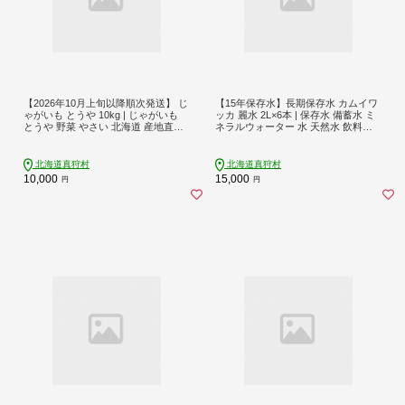
【2026年10月上旬以降順次発送】 じ
【15年保存水】長期保存水 カムイワ
ゃがいも とうや 10kg | じゃがいも
ッカ 麗水 2L×6本 | 保存水 備蓄水 ミ
とうや 野菜 やさい 北海道 産地直送
ネラルウォーター 水 天然水 飲料水
先行予約 | 道の駅 真狩フラワーセン
軟水 天然水 お水 ペットボトル 防災
ター [BPAM023]
国産 長期保存 備蓄 北海道 2リットル
| 株式会社ジャパン・ミネラル [BPAI0
北海道真狩村
北海道真狩村
06]
10,000
15,000
円
円