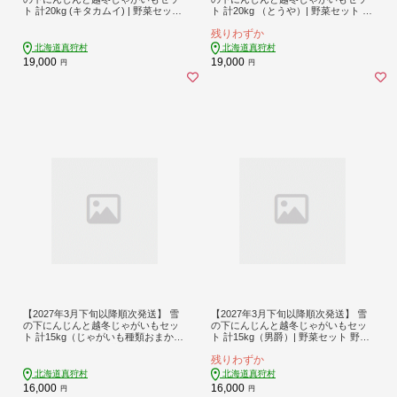
ト 計20kg (キタカムイ) | 野菜セット
ト 計20kg （とうや）| 野菜セット 野
野菜 セット にんじん じゃがいも 先
菜 セット にんじん じゃがいも 先行
残りわずか
行予約 | 道の駅 真狩フラワーセンタ
予約 | 道の駅 真狩フラワーセンター
ー [BPAM033]
[BPAM034]
北海道真狩村
北海道真狩村
19,000
19,000
円
円
【2027年3月下旬以降順次発送】 雪
【2027年3月下旬以降順次発送】 雪
の下にんじんと越冬じゃがいもセッ
の下にんじんと越冬じゃがいもセッ
ト 計15kg（じゃがいも種類おまか
ト 計15kg（男爵）| 野菜セット 野菜
せ）| 野菜セット 野菜 セット にんじ
セット にんじん じゃがいも 先行予
残りわずか
ん じゃがいも 先行予約 | 道の駅 真狩
約 | 道の駅 真狩フラワーセンター [B
フラワーセンター [BPAM035]
PAM036]
北海道真狩村
北海道真狩村
16,000
16,000
円
円