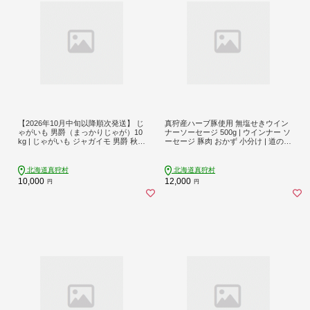
【2026年10月中旬以降順次発送】 じ
真狩産ハーブ豚使用 無塩せきウイン
ゃがいも 男爵（まっかりじゃが）10
ナーソーセージ 500g | ウインナー ソ
kg | じゃがいも ジャガイモ 男爵 秋 2
ーセージ 豚肉 おかず 小分け | 道の駅
026年 じゃが芋 芋 野菜 北海道 産地
真狩フラワーセンター [BPAM058]
直送 産直 秋野菜 先行予約 | 道の駅
真狩フラワーセンター [BPAM024]
北海道真狩村
北海道真狩村
10,000
12,000
円
円