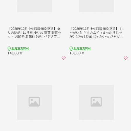
【2026年12月中旬以降順次発送】ゆ
【2026年11月上旬以降順次発送】 じ
りの結晶 | ゆり根 ゆりね 野菜 野菜セ
ゃがいも キタカムイ（まっかりじゃ
ット お節料理 先行予約 | ベジタブル
が）10kg | 野菜 じゃがいも ジャガイ
ワークス株式会社 [BPAD001]
モ キタカムイ 北海道 産地直送 先行
予約 | 道の駅 真狩フラワーセンター
[BPAM047]
北海道真狩村
北海道真狩村
14,000
10,000
円
円