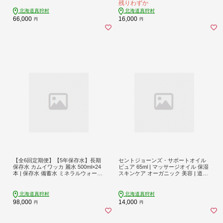
残りわずか
ペットボトル 防災 国産 長期保存 備
6]
蓄 北海道 | 株式会社ジャパン・ミネ
北海道真狩村
北海道真狩村
ラル [BPAI008]
66,000
16,000
円
円
【全6回定期便】【5年保存水】長期
セントジョーンズ・サポートオイル
保存水 カムイワッカ 麗水 500ml×24
ピュア 65ml | マッサージオイル 保湿
本 | 保存水 備蓄水 ミネラルウォータ
スキンケア オーガニック 美容 | 道の
ー 水 天然水 飲料水 軟水 天然水 お水
駅 真狩フラワーセンター [BPAM028]
ペットボトル 防災 国産 長期保存 備
蓄 北海道 | 株式会社ジャパン・ミネ
北海道真狩村
北海道真狩村
ラル [BPAI009]
98,000
14,000
円
円