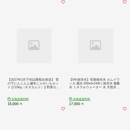
【2027年3月下旬以降順次発送】 雪
【5年保存水】長期保存水 カムイワ
の下にんじんと越冬じゃがいもセッ
ッカ 麗水 500ml×24本 | 保存水 備蓄
ト 計15kg（キタカムイ）|| 野菜セッ
水 ミネラルウォーター 水 天然水 飲
ト 野菜 セット にんじん じゃがいも
料水 軟水 天然水 お水 ペットボトル
先行予約 | 道の駅 真狩フラワーセン
防災 国産 長期保存 備蓄 北海道 | 株
ター [BPAM037]
式会社ジャパン・ミネラル [BPAI001]
北海道真狩村
北海道真狩村
16,000
17,000
円
円