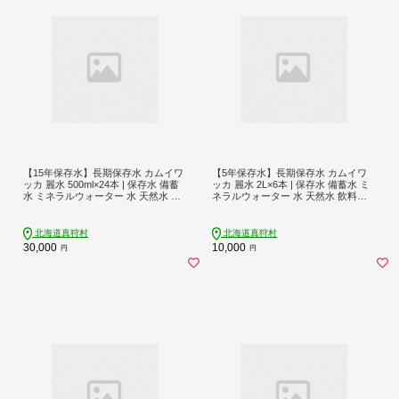
【15年保存水】長期保存水 カムイワ
【5年保存水】長期保存水 カムイワ
ッカ 麗水 500ml×24本 | 保存水 備蓄
ッカ 麗水 2L×6本 | 保存水 備蓄水 ミ
水 ミネラルウォーター 水 天然水 飲
ネラルウォーター 水 天然水 飲料水
料水 軟水 天然水 お水 ペットボトル
軟水 天然水 お水 ペットボトル 防災
防災 国産 長期保存 備蓄 北海道 | 株
国産 長期保存 備蓄 北海道 2リットル
式会社ジャパン・ミネラル [BPAI003]
| 株式会社ジャパン・ミネラル [BPAI0
北海道真狩村
北海道真狩村
04]
30,000
10,000
円
円