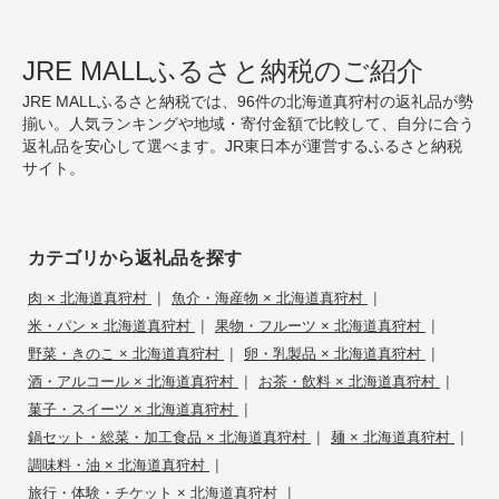
JRE MALLふるさと納税のご紹介
JRE MALLふるさと納税では、96件の北海道真狩村の返礼品が勢
揃い。人気ランキングや地域・寄付金額で比較して、自分に合う
返礼品を安心して選べます。JR東日本が運営するふるさと納税
サイト。
カテゴリから返礼品を探す
|
|
肉 × 北海道真狩村
魚介・海産物 × 北海道真狩村
|
|
米・パン × 北海道真狩村
果物・フルーツ × 北海道真狩村
|
|
野菜・きのこ × 北海道真狩村
卵・乳製品 × 北海道真狩村
|
|
酒・アルコール × 北海道真狩村
お茶・飲料 × 北海道真狩村
|
菓子・スイーツ × 北海道真狩村
|
|
鍋セット・総菜・加工食品 × 北海道真狩村
麺 × 北海道真狩村
|
調味料・油 × 北海道真狩村
|
旅行・体験・チケット × 北海道真狩村