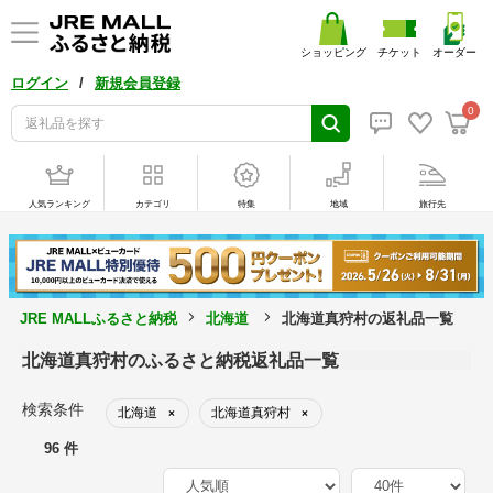
ショッピング
チケット
オーダー
/
ログイン
新規会員登録
0
人気ランキング
カテゴリ
特集
地域
旅行先
JRE MALLふるさと納税
北海道
北海道真狩村の返礼品一覧
北海道真狩村のふるさと納税返礼品一覧
検索条件
北海道
北海道真狩村
×
×
96 件