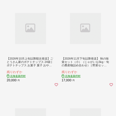
【2026年10月上旬以降順次発送】ご
【2026年11月下旬以降発送】 秋の味
とうさん家のポテトチップス 24袋 |
覚セット（小）（じゃがいも5kg・旬
ポテトチップス お菓子 菓子 おやつ
の農産物詰め合わせ） | 野菜セット
ポテチ スナック ジャガイモ じゃが
野菜 詰合せ じゃがいも 季節の野菜 |
残りわずか
残りわずか
いも 先行予約 | 道の駅 真狩フラワー
道の駅 真狩フラワーセンター [BPAM
センター [BPAM039]
001]
北海道真狩村
北海道真狩村
20,000
17,000
円
円