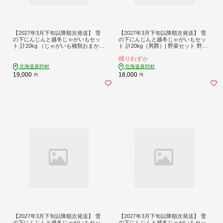
【2027年3月下旬以降順次発送】 雪
【2027年3月下旬以降順次発送】 雪
の下にんじんと越冬じゃがいもセッ
の下にんじんと越冬じゃがいもセッ
ト 計20kg （じゃがいも種類おまか
ト 計20kg（男爵）| 野菜セット 野菜
せ） | 野菜セット 野菜 野菜詰め合わ
セット にんじん じゃがいも 先行予
残りわずか
せ セット にんじん じゃがいも 先行
約 | 道の駅 真狩フラワーセンター [B
予約 | 道の駅 真狩フラワーセンター
PAM032]
北海道真狩村
北海道真狩村
[BPAM031]
19,000
18,000
円
円
【2027年3月下旬以降順次発送】 雪
【2027年3月下旬以降順次発送】 雪
の下にんじんと越冬じゃがいもセッ
の下にんじんと越冬じゃがいもセッ