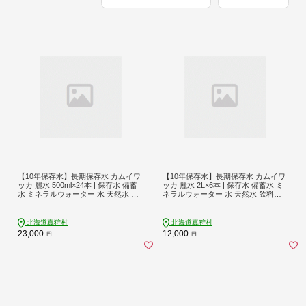
【10年保存水】長期保存水 カムイワ
【10年保存水】長期保存水 カムイワ
ッカ 麗水 500ml×24本 | 保存水 備蓄
ッカ 麗水 2L×6本 | 保存水 備蓄水 ミ
水 ミネラルウォーター 水 天然水 飲
ネラルウォーター 水 天然水 飲料水
料水 軟水 天然水 お水 ペットボトル
軟水 天然水 お水 ペットボトル 防災
防災 国産 長期保存 備蓄 北海道 | 株
国産 長期保存 備蓄 北海道 2リットル
式会社ジャパン・ミネラル [BPAI002]
| 株式会社ジャパン・ミネラル [BPAI0
北海道真狩村
北海道真狩村
05]
23,000
12,000
円
円