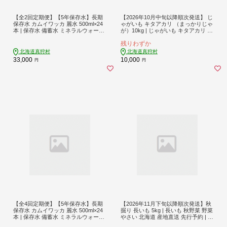
【全2回定期便】【5年保存水】長期
【2026年10月中旬以降順次発送】 じ
保存水 カムイワッカ 麗水 500ml×24
ゃがいも キタアカリ （まっかりじゃ
本 | 保存水 備蓄水 ミネラルウォータ
が）10kg | じゃがいも キタアカリ 野
ー 水 天然水 飲料水 軟水 天然水 お水
菜 やさい 北海道 産地直送 先行予約 |
残りわずか
ペットボトル 防災 国産 長期保存 備
道の駅 真狩フラワーセンター [BPAM
蓄 北海道 | 株式会社ジャパン・ミネ
025]
北海道真狩村
北海道真狩村
ラル [BPAI007]
33,000
10,000
円
円
【全4回定期便】【5年保存水】長期
【2026年11月下旬以降順次発送】秋
保存水 カムイワッカ 麗水 500ml×24
掘り 長いも 5kg | 長いも 秋野菜 野菜
本 | 保存水 備蓄水 ミネラルウォータ
やさい 北海道 産地直送 先行予約 | 道
ー 水 天然水 飲料水 軟水 天然水 お水
の駅 真狩フラワーセンター [BPAM02