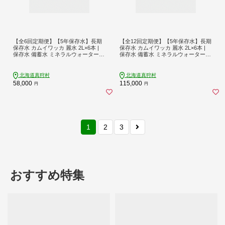
【全6回定期便】【5年保存水】長期
【全12回定期便】【5年保存水】長期
保存水 カムイワッカ 麗水 2L×6本 |
保存水 カムイワッカ 麗水 2L×6本 |
保存水 備蓄水 ミネラルウォーター
保存水 備蓄水 ミネラルウォーター
水 天然水 飲料水 軟水 天然水 お水 ペ
水 天然水 飲料水 軟水 天然水 お水 ペ
ットボトル 防災 国産 長期保存 備蓄
ットボトル 防災 国産 長期保存 備蓄
北海道 2リットル | 株式会社ジャパ
北海道 2リットル 12ヵ月 | 株式会社
北海道真狩村
北海道真狩村
ン・ミネラル [BPAI013]
ジャパン・ミネラル [BPAI014]
58,000
115,000
円
円
1
2
3
おすすめ特集