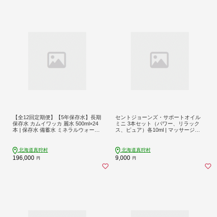
【全12回定期便】【5年保存水】長期
セントジョーンズ・サポートオイル
保存水 カムイワッカ 麗水 500ml×24
ミニ 3本セット（パワー、リラック
本 | 保存水 備蓄水 ミネラルウォータ
ス、ピュア）各10ml | マッサージオ
ー 水 天然水 飲料水 軟水 天然水 お水
イル 保湿 スキンケア オーガニック
ペットボトル 防災 国産 長期保存 備
美容 | 道の駅 真狩フラワーセンター
蓄 北海道 12ヵ月 | 株式会社ジャパ
[BPAM029]
北海道真狩村
北海道真狩村
ン・ミネラル [BPAI010]
196,000
9,000
円
円