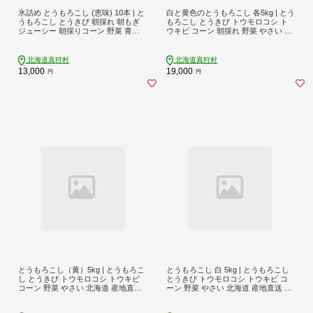
氷詰め とうもろこし (恵味) 10本 | と
白と黄色のとうもろこし 各5kg | とう
うもろこし とうきび 朝採れ 朝もぎ
もろこし とうきび トウモロコシ ト
ジューシー 朝採りコーン 野菜 青果
ウキビ コーン 朝採れ 野菜 やさい 北
物 甘いとうもろこし とうもろこし北
海道 産地直送 採れたて野菜 旬 お取
海道 トウモロコシ コーン 北海道 季
り寄せ 産直 人気 | 道の駅 真狩フラワ
節の野菜 夏野菜 人気 | ベジタブルワ
ーセンター [BPAM019]
北海道真狩村
北海道真狩村
ークス株式会社 [BPAD004]
13,000
19,000
円
円
とうもろこし（黄）5kg | とうもろこ
とうもろこし 白 5kg | とうもろこし
し とうきび トウモロコシ トウキビ
とうきび トウモロコシ トウキビ コ
コーン 野菜 やさい 北海道 産地直送
ーン 野菜 やさい 北海道 産地直送 採
採れたて野菜 旬 夏野菜 自然 旨味 甘
れたて野菜 旬 夏野菜 自然 旨味 甘味
味 人気 | 道の駅 真狩フラワーセンタ
人気 | 道の駅 真狩フラワーセンター