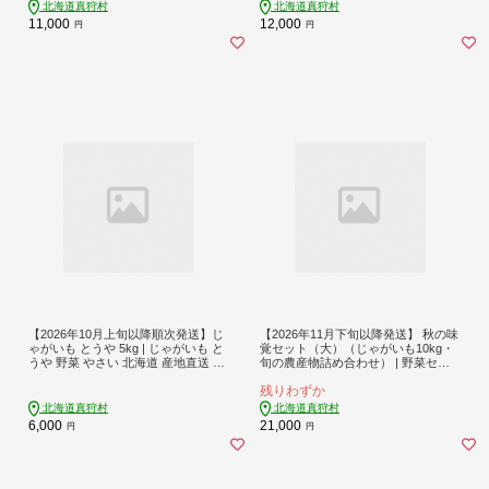
ー [BPAM020]
[BPAM021]
北海道真狩村
北海道真狩村
11,000
12,000
円
円
【2026年10月上旬以降順次発送】じ
【2026年11月下旬以降発送】 秋の味
ゃがいも とうや 5kg | じゃがいも と
覚セット（大）（じゃがいも10kg・
うや 野菜 やさい 北海道 産地直送 先
旬の農産物詰め合わせ） | 野菜セッ
行予約 | 道の駅 真狩フラワーセンタ
ト 野菜 じゃがいも 詰め合わせ 旬の
残りわずか
ー [BPAM017]
野菜 セット 食べ比べ 北海道 | 道の駅
真狩フラワーセンター [BPAM004]
北海道真狩村
北海道真狩村
6,000
21,000
円
円