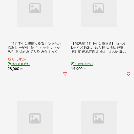
【11月下旬以降順次発送】シャケの
【2026年11月上旬以降発送】 ゆり根
恩返し 一尾分 | 鮭 さけ サケ シャケ
Lサイズ 約2kg | ゆり根 ゆりね 野菜
魚介 魚 焼き魚 切り身 魚介 シャケ切
冬野菜 産地直送 北海道 | 道の駅 真狩
身 シャケ切り身 一尾 切身 鮭 鮭の切
フラワーセンター [BPAM002]
残りわずか
り身 小分け 真空パック 焼き魚 先行
予約 北海道 真狩村 真狩 | 北るもい漁
北海道真狩村
北海道真狩村
業協同組合 [BPAN001]
28,000
16,000
円
円