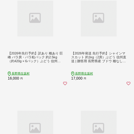
【2026年先行予約】訳あり 種あり 巨
【2026年発送 先行予約】シャインマ
峰 バラ房・バラ粒パック 約2.5kg
スカット 約1kg（2房）ぶどう 信州直
（約420g × 6パック）ぶどう 信州直
送 | 贈答用 長野県産 ブドウ 種なし
送 | 長野県産 ブドウ 種有り 葡萄 | 令
葡萄 | 令和8年9月上旬～10月中旬頃
和8年9月中旬～10月中旬頃順次発送
順次発送予定 | 長野県 生坂村 [株式会
予定 | 長野県 生坂村 [姫野農園]
社野の香]
長野県生坂村
長野県生坂村
16,000
17,000
円
円