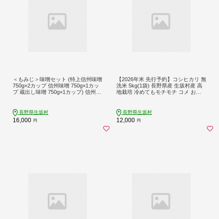
＜もみじ＞味噌セット (特上信州味噌
【2026年米 先行予約】コシヒカリ 無
750g×2カップ 信州味噌 750g×1カッ
洗米 5kg(1袋) 長野県産 生坂村産 高
プ 蔵出し味噌 750g×1カップ) 信州み
地栽培 冷めてもモチモチ コメ おこ
そ みそ 長野県産 生坂村産［藤澤醸
め お米 こしひかり 白米 信州 長野県
造株式会社］
生坂村 [株式会社野の香]
長野県生坂村
長野県生坂村
16,000
12,000
円
円