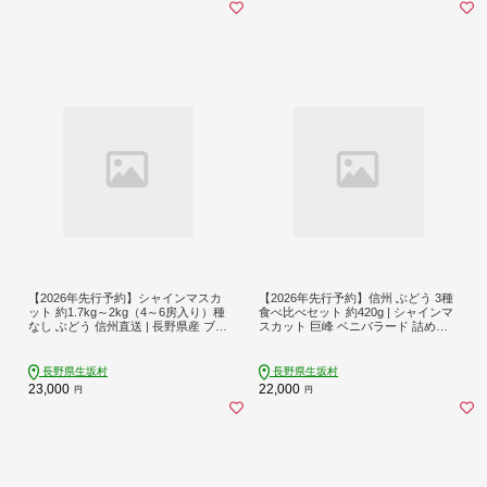
【2026年先行予約】シャインマスカ
【2026年先行予約】信州 ぶどう 3種
ット 約1.7kg～2kg（4～6房入り）種
食べ比べセット 約420g | シャインマ
なし ぶどう 信州直送 | 長野県産 ブド
スカット 巨峰 ベニバラード 詰め合
ウ 種無し 葡萄 | 令和8年9月上旬～下
わせ | 長野県産 ブドウ 食べ比べ 葡萄
旬頃順次発送予定 | 長野県 生坂村 [小
詰合せ | 令和8年9月上旬～10月中旬
さな果樹園 ぷてぃ・べるじぇ]
頃順次発送予定 | 長野県 生坂村 [姫野
長野県生坂村
長野県生坂村
農園]
23,000
22,000
円
円