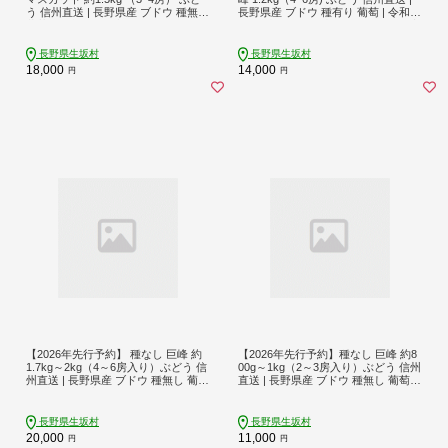
う 信州直送 | 長野県産 ブドウ 種無し
長野県産 ブドウ 種有り 葡萄 | 令和8
葡萄 | 令和8年9月上旬〜下旬頃順次
年8月中旬～10月中旬頃順次発送予定
発送予定 | 長野県 生坂村 [中山ぶどう
| 長野県 生坂村 [株式会社野の香]
園]
長野県生坂村
長野県生坂村
18,000
14,000
円
円
【2026年先行予約】 種なし 巨峰 約
【2026年先行予約】種なし 巨峰 約8
1.7kg～2kg（4～6房入り）ぶどう 信
00g～1kg（2～3房入り）ぶどう 信州
州直送 | 長野県産 ブドウ 種無し 葡萄
直送 | 長野県産 ブドウ 種無し 葡萄 |
| 令和8年9月上旬～下旬頃順次発送予
令和8年9月上旬～下旬頃順次発送予
定 [小さな果樹園 ぷてぃ・べるじぇ]
定 [小さな果樹園 ぷてぃ・べるじぇ]
長野県生坂村
長野県生坂村
20,000
11,000
円
円