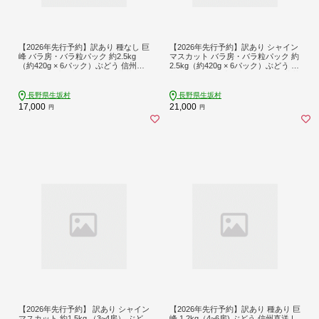
【2026年先行予約】訳あり 種なし 巨
【2026年先行予約】訳あり シャイン
峰 バラ房・バラ粒パック 約2.5kg
マスカット バラ房・バラ粒パック 約
（約420g × 6パック）ぶどう 信州直
2.5kg（約420g × 6パック）ぶどう 信
送 | 長野県産 ブドウ 種無し 葡萄 | 令
州直送 | 長野県産 ブドウ 種無し 葡萄
和8年9月中旬～10月中旬頃順次発送
| 令和8年9月中旬～10月中旬頃順次発
予定 | 長野県 生坂村 [姫野農園]
送予定 | 長野県 生坂村 [姫野農園]
長野県生坂村
長野県生坂村
17,000
21,000
円
円
【2026年先行予約】 訳あり シャイン
【2026年先行予約】訳あり 種あり 巨
マスカット 約1.5kg （3~4房） ぶど
峰 1.2kg（4~6房) ぶどう 信州直送 |