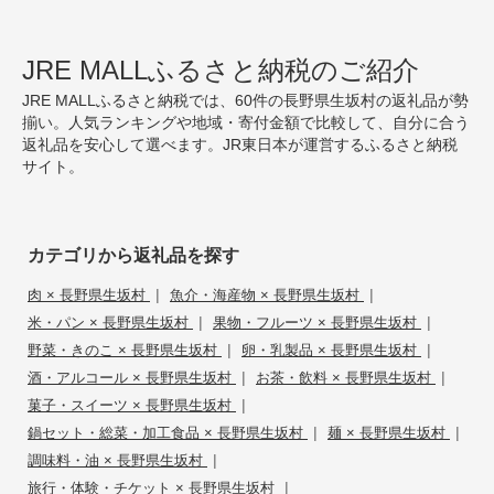
JRE MALLふるさと納税のご紹介
JRE MALLふるさと納税では、60件の長野県生坂村の返礼品が勢
揃い。人気ランキングや地域・寄付金額で比較して、自分に合う
返礼品を安心して選べます。JR東日本が運営するふるさと納税
サイト。
カテゴリから返礼品を探す
|
|
肉 × 長野県生坂村
魚介・海産物 × 長野県生坂村
|
|
米・パン × 長野県生坂村
果物・フルーツ × 長野県生坂村
|
|
野菜・きのこ × 長野県生坂村
卵・乳製品 × 長野県生坂村
|
|
酒・アルコール × 長野県生坂村
お茶・飲料 × 長野県生坂村
|
菓子・スイーツ × 長野県生坂村
|
|
鍋セット・総菜・加工食品 × 長野県生坂村
麺 × 長野県生坂村
|
調味料・油 × 長野県生坂村
|
旅行・体験・チケット × 長野県生坂村