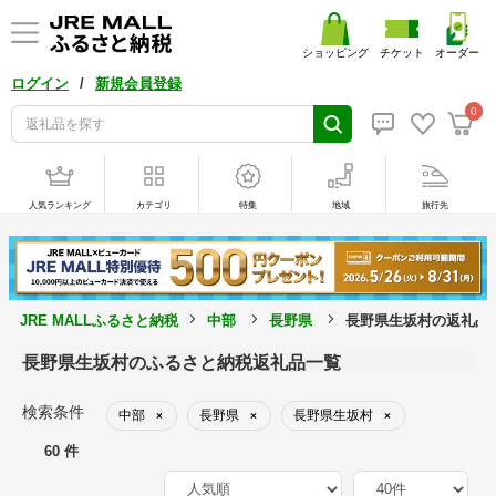
ショッピング
チケット
オーダー
/
ログイン
新規会員登録
0
人気ランキング
カテゴリ
特集
地域
旅行先
JRE MALLふるさと納税
中部
長野県
長野県生坂村の返礼品
長野県生坂村のふるさと納税返礼品一覧
検索条件
中部
長野県
長野県生坂村
×
×
×
60 件