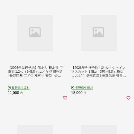
【2026年先行予約】訳あり 種あり 巨
【2026年先行予約】訳あり シャイン
峰 約1.2kg（3~5房）ぶどう 信州発送
マスカット 1.5kg（3房～5房）種な
| 長野県産 ブドウ 種有り 葡萄 | 令和8
し ぶどう 信州直送 | 長野県産 種無し
年8月中旬～10月中旬順次発送予定 |
葡萄 | 令和8年9月中旬～10月下旬頃
長野県 生坂村 [株式会社野の香]
に順次発送予定 生坂村 [ブドウヤ ソ
ライチ]
長野県生坂村
長野県生坂村
11,000
18,000
円
円