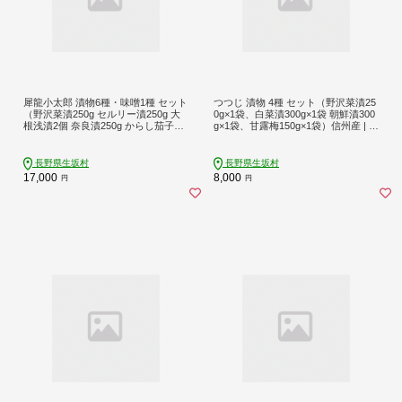
犀龍小太郎 漬物6種・味噌1種 セット
つつじ 漬物 4種 セット（野沢菜漬25
（野沢菜漬250g セルリー漬250g 大
0g×1袋、白菜漬300g×1袋 朝鮮漬300
根浅漬2個 奈良漬250g からし茄子3
g×1袋、甘露梅150g×1袋）信州産 | 詰
枚 三色味噌漬250g 特上信州味噌1k
め合わせ 特産品 | 長野県 生坂村 [藤
g） 信州産 | 詰め合わせ 特産品 | 長野
澤醸造株式会社]
県 生坂村 [藤澤醸造株式会社]
長野県生坂村
長野県生坂村
17,000
8,000
円
円