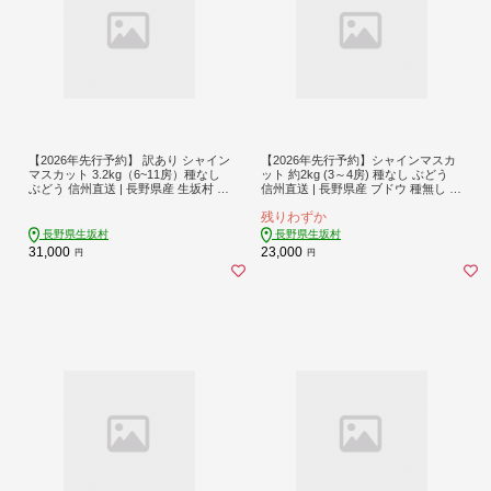
【2026年先行予約】 訳あり シャイン
【2026年先行予約】シャインマスカ
マスカット 3.2kg（6~11房）種なし
ット 約2kg (3～4房) 種なし ぶどう
ぶどう 信州直送 | 長野県産 生坂村 種
信州直送 | 長野県産 ブドウ 種無し 葡
無し 葡萄 | 令和8年9月中旬～10月下
萄 | 令和8年9月上旬～下旬頃順次発
残りわずか
旬頃に順次発送予定 [ブドウヤ ソラ
送予定 | 長野県 生坂村 [まつもとぶど
イチ]
う園]
長野県生坂村
長野県生坂村
31,000
23,000
円
円