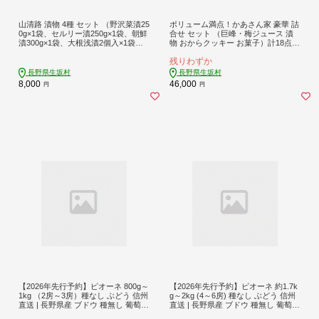
山清路 漬物 4種 セット （野沢菜漬25
ボリューム満点！かあさん家 豪華 詰
0g×1袋、セルリー漬250g×1袋、朝鮮
合せ セット （巨峰・梅ジュース 漬
漬300g×1袋、大根浅漬2個入×1袋）
物 おからクッキー お菓子）計18点
信州産 | 詰め合わせ 特産品 | 長野県
信州産 | 詰め合わせ 特産品 おつまみ
残りわずか
生坂村 [藤澤醸造株式会社]
おやつ | 長野県 生坂村 [生坂村農業公
社]
長野県生坂村
長野県生坂村
8,000
46,000
円
円
【2026年先行予約】ピオーネ 800g～
【2026年先行予約】ピオーネ 約1.7k
1kg （2房～3房）種なし ぶどう 信州
g～2kg (4～6房) 種なし ぶどう 信州
直送 | 長野県産 ブドウ 種無し 葡萄 |
直送 | 長野県産 ブドウ 種無し 葡萄 |
令和8年9月上旬～下旬頃順次発送予
令和8年9月上旬～下旬頃順次発送予