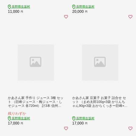
定 冷蔵配送 [小さな果樹園 ぷてぃ・
定 [小さな果樹園 ぷてぃ・べるじぇ]
べるじぇ]
長野県生坂村
長野県生坂村
11,000
20,000
円
円
かあさん家 手作り ジュース 3種 セッ
かあさん家 豆菓子 お菓子 詰合せ セ
ト （巨峰ジュース・梅ジュース・し
ット （まめ太郎100g×3袋 かりんち
そジュース 各720ml） 計3本 信州産 |
ゃん90g×3袋 おからくっきー巨峰×2
詰め合わせ 特産品 100% 果汁 飲料 |
袋 ごま×1袋） 計9袋 信州産 | 詰め合
残りわずか
長野県 生坂村 [生坂村農業公社]
わせ 特産品 おやつ お茶菓子 | 長野県
生坂村 [生坂村農業公社]
長野県生坂村
長野県生坂村
17,000
17,000
円
円