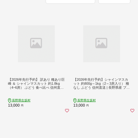
【2026年先行予約】 訳あり 種あり巨
【2026年先行予約】シャインマスカ
峰 ＆ シャインマスカット 約1.8kg
ット 約800g～1kg（2～3房入り） 種
（4~6房） ぶどう 食べ比べ 信州直送
なし ぶどう 信州直送 | 長野県産 ブド
| 長野県産 種有り きょほう ブドウ 種
ウ 種無し 葡萄 | 令和8年9月上旬～下
無し 葡萄 | 令和8年9月上旬～10月中
旬頃順次発送予定 | 長野県 生坂村 [小
旬頃順次発送予定 | 長野県 生坂村 [株
さな果樹園 ぷてぃ・べるじぇ]
長野県生坂村
長野県生坂村
式会社野の香]
13,000
13,000
円
円