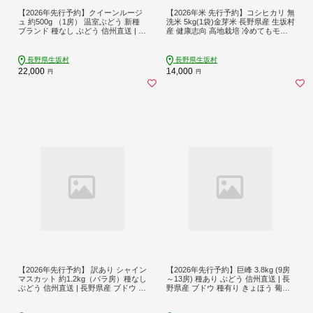
【2026年先行予約】クイーンルージ
【2026年米 先行予約】コシヒカリ 無
ュ 約500g （1房） 温室ぶどう 新種
洗米 5kg(1袋)金芽米 長野県産 生坂村
ブランド 種なし ぶどう 信州直送 | 長
産 健康志向 高地栽培 冷めてもモチ
野県産 ブドウ 種無し 葡萄 ギフト 贈
モチ コメ おこめ お米 こしひかり 白
り物 | 令和8年8月中旬～下旬頃順次
米 信州 長野県 生坂村 [株式会社野の
発送予定 [村松農園]
香]
長野県生坂村
長野県生坂村
22,000
14,000
円
円
【2026年先行予約】 訳あり シャイン
【2026年先行予約】巨峰 3.8kg (9房
マスカット 約1.2kg（バラ房）種なし
～13房) 種あり ぶどう 信州直送 | 長
ぶどう 信州直送 | 長野県産 ブドウ 種
野県産 ブドウ 種有り きょほう 葡萄 |
無し 葡萄 | 令和8年9月上旬～下旬頃
長野県 生坂村 [株式会社野の香]
順次発送予定 | 長野県 生坂村 [株式会