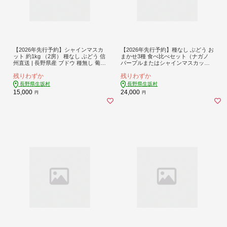
【2026年先行予約】シャインマスカ
【2026年先行予約】種なし ぶどう お
ット 約1kg （2房） 種なし ぶどう 信
まかせ3種 食べ比べセット（ナガノ
州直送 | 長野県産 ブドウ 種無し 葡萄
パープルまたはシャインマスカット
| 令和8年9月上旬～下旬頃順次発送予
含む3種）1.5kg 以上（3〜4房）詰め
残りわずか
残りわずか
定 | 長野県 生坂村 [まつもとぶどう
合わせ 信州直送 | 長野県産 ブドウ 詰
園]
合せ 種無し 葡萄 | 令和8年9月中旬～
長野県生坂村
長野県生坂村
10月中旬頃順次発送予定 | 長野県 生
15,000
24,000
円
円
坂村 [中山ぶどう園]