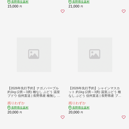
社野の香]
長野県生坂村
長野県生坂村
15,000
21,000
円
円
【2026年先行予約】ナガノパープル
【2026年先行予約】シャインマスカ
約1kg (2房～3房) 種なし ぶどう 温室
ット 約1kg (2房～3房) 温室ぶどう 種
ブドウ 信州直送 | 長野県産 種無し 葡
なし ぶどう 信州直送 | 長野県産 ブド
萄 | 令和8年より順次発送予定 | 長野
ウ 産地直送 葡萄 [村松農園]
残りわずか
残りわずか
県 生坂村 [村松農園]
長野県生坂村
長野県生坂村
20,000
20,000
円
円