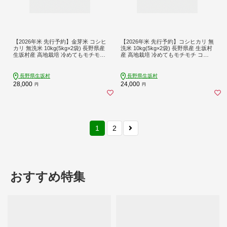
【2026年米 先行予約】金芽米 コシヒ
【2026年米 先行予約】コシヒカリ 無
カリ 無洗米 10kg(5kg×2袋) 長野県産
洗米 10kg(5kg×2袋) 長野県産 生坂村
生坂村産 高地栽培 冷めてもモチモチ
産 高地栽培 冷めてもモチモチ コメ
コメ おこめ お米 こしひかり 白米 信
おこめ お米 こしひかり 白米 信州 長
州 長野県 生坂村 [株式会社野の香]
野県 生坂村 [株式会社野の香]
長野県生坂村
長野県生坂村
28,000
24,000
円
円
1
2
おすすめ特集