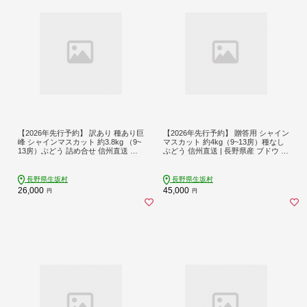
【2026年先行予約】 訳あり 種あり巨
【2026年先行予約】 贈答用 シャイン
峰 シャインマスカット 約3.8kg （9~
マスカット 約4kg（9~13房）種なし
13房）ぶどう 詰め合せ 信州直送 ｜
ぶどう 信州直送 | 長野県産 ブドウ 種
長野県産 ブドウ 種有り きょほう 葡
無し 葡萄 | 令和8年9月上旬～10月中
萄 詰合せ 食べ比べ | 長野県 生坂村
旬頃順次発送予定 | 長野県 生坂村 [株
[株式会社野の香]
式会社野の香]
長野県生坂村
長野県生坂村
26,000
45,000
円
円