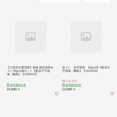
【三陸宮古重茂産】新物 無添加焼き
塩うに 岩手県産 60g×2本【配送不
うに 80g×2個セット【配送不可地
可地域：離島】【1422616】
域：離島】【1335814】
残りわずか
岩手県宮古市
岩手県宮古市
24,000
13,000
円
円