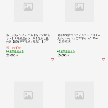
浄土ヶ浜パークホテル【瓶ドン3本セ
岩手県宮古市シティカラー 「浄土ヶ
ット】＆海鮮焼きウニ炊き込みご飯
浜のいいイロ」万年筆インク 20ml
の素【配送不可地域：離島】【14740
【1278527】
04】
残りわずか
岩手県宮古市
岩手県宮古市
23,000
15,000
円
円