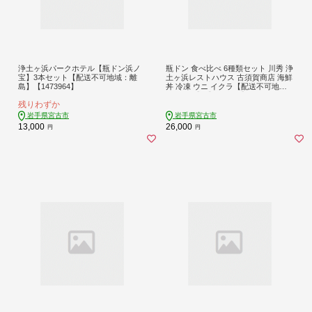
浄土ヶ浜パークホテル【瓶ドン浜ノ
瓶ドン 食べ比べ 6種類セット 川秀 浄
宝】3本セット【配送不可地域：離
土ヶ浜レストハウス 古須賀商店 海鮮
島】【1473964】
丼 冷凍 ウニ イクラ【配送不可地
域：離島】【1268288】
残りわずか
岩手県宮古市
岩手県宮古市
13,000
26,000
円
円