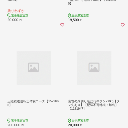
0】
残りわずか
岩手県宮古市
岩手県宮古市
20,000
19,500
円
円
三陸鉄道運転士体験コース【152266
宮古の厚切り塩だれ牛タン2.0kg【タ
5】
ン先あり】【配送不可地域：離島】
【1181947】
岩手県宮古市
岩手県宮古市
200,000
20,000
円
円