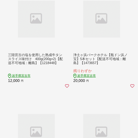
三陸宮古の塩を使用した熟成牛タン
浄土ヶ浜パークホテル【瓶ドン浜ノ
スライス味付け 400g(200g×2)【配
宝】5本セット【配送不可地域：離
送不可地域：離島】【1218448】
島】【1473657】
残りわずか
岩手県宮古市
岩手県宮古市
12,000
20,000
円
円