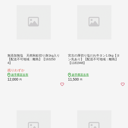
無添加無塩 天然秋鮭切り身1kg入り
宮古の厚切り塩だれ牛タン1.0kg【タ
【配送不可地域：離島】【163250
ン先あり】【配送不可地域：離島】
4】
【1181948】
残りわずか
岩手県宮古市
岩手県宮古市
12,000
11,500
円
円