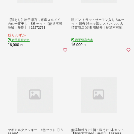
【訳あり】岩手県宮古市産スルメイ
瓶ドン トラウトサーモン入り 3本セ
カの一夜干し 5枚セット【配送不可
ット 川秀 浄土ヶ浜レストハウス 古
地域：離島】【1527275】
須賀商店 冷凍 海鮮丼【配送不可地
域：離島】【1264085】
残りわずか
岩手県宮古市
岩手県宮古市
16,000
16,000
円
円
ヤギミルククッキー 4色セット【13
無添加焼うに1個・塩うに1本セット
66169】
【配送不可地域：離島】【152688