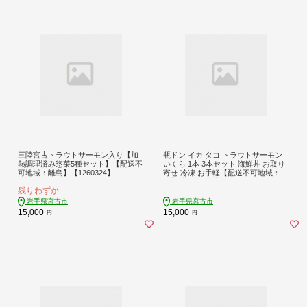
三陸宮古トラウトサーモン入り【加
瓶ドン イカ タコ トラウトサーモン
熱調理済み惣菜5種セット】【配送不
いくら 1本 3本セット 海鮮丼 お取り
可地域：離島】【1260324】
寄せ 冷凍 お手軽【配送不可地域：離
島】【1132507】
残りわずか
岩手県宮古市
岩手県宮古市
15,000
15,000
円
円