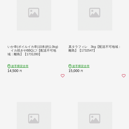
いか串(ボイルイカ串)10本(約1.0kg)
真タラフィレ 3kg【配送不可地域：
イカ焼きやBBQに!【配送不可地
離島】【1732547】
域：離島】【1731280】
岩手県宮古市
岩手県宮古市
14,500
15,000
円
円