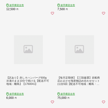
岩手県宮古市
岩手県宮古市
12,500
7,500
円
円
【訳あり】赤しそハンバーグ600g
【毎月定期便】【三陸厳選】岩船商
冷凍のまま10分で焼ける【配送不可
店おまかせ海産物詰め合わせセット
地域：離島】【1760041】
(1)全6回【配送不可地域：離島・沖
縄・九州】【4087852】
岩手県宮古市
岩手県宮古市
6,000
75,000
円
円