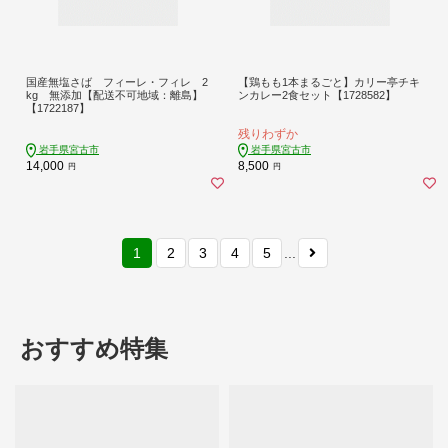
国産無塩さば フィーレ・フィレ 2
【鶏もも1本まるごと】カリー亭チキ
kg 無添加【配送不可地域：離島】
ンカレー2食セット【1728582】
【1722187】
残りわずか
岩手県宮古市
岩手県宮古市
14,000
8,500
円
円
1
2
3
4
5
...
おすすめ特集