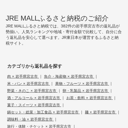
JRE MALLふるさと納税のご紹介
JRE MALLふるさと納税では、382件の岩手県宮古市の返礼品が
勢揃い。人気ランキングや地域・寄付金額で比較して、自分に合
う返礼品を安心して選べます。JR東日本が運営するふるさと納
税サイト。
カテゴリから返礼品を探す
|
|
肉 × 岩手県宮古市
魚介・海産物 × 岩手県宮古市
|
|
米・パン × 岩手県宮古市
果物・フルーツ × 岩手県宮古市
|
|
野菜・きのこ × 岩手県宮古市
卵・乳製品 × 岩手県宮古市
|
|
酒・アルコール × 岩手県宮古市
お茶・飲料 × 岩手県宮古市
|
菓子・スイーツ × 岩手県宮古市
|
|
鍋セット・総菜・加工食品 × 岩手県宮古市
麺 × 岩手県宮古市
|
調味料・油 × 岩手県宮古市
|
旅行・体験・チケット × 岩手県宮古市