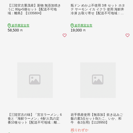
【三陸宮古重茂産】新物 無添加焼き
瓶ドン めかぶ不使用 3本 セット ホタ
うに 80g×5個セット【配送不可地
テ サーモン イカ イクラ 使用 海鮮丼
域：離島】【1335804】
冷凍 お取り寄せ【配送不可地域：離
島】【1456000】
岩手県宮古市
岩手県宮古市
58,500
19,000
円
円
【三陸宮古の味】「宮古ラーメン」6
岩手県産使用【無添加】炊き込みご
食と「海鮮ラーメン」4食!人気の定
飯の素3点セットB(たこ、いか、和
番10食セット【配送不可地域：離
牛 各2合用)【1128950】
島】【1272650】
残りわずか