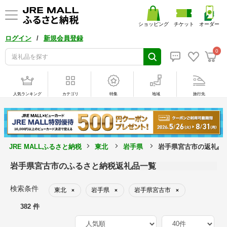
ショッピング
チケット
オーダー
/
ログイン
新規会員登録
0
人気ランキング
カテゴリ
特集
地域
旅行先
JRE MALLふるさと納税
東北
岩手県
岩手県宮古市の返礼品
岩手県宮古市のふるさと納税返礼品一覧
検索条件
東北
岩手県
岩手県宮古市
×
×
×
382 件