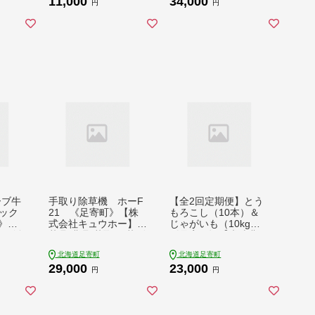
11,000
34,000
ラクレ
ム あいすくりーむ ais
トハウス 宿泊 宿 田舎
円
円
 乳製
ukuri-mu ラクトアイ
旅行 北海道旅行 狩猟
ト 食
ス 牛乳 生乳 ミルク
ハンター 移住 あしょ
 あし
濃厚 朝搾り 足寄町産
ろ 北海道 [BEBE013]
0000
北海道産 道産 あしょ
ろ 11000 11000円
ーブ牛
手取り除草機 ホーF
【全2回定期便】とう
ック
21 《足寄町》【株
もろこし（10本）＆
町》
式会社キュウホー】除
じゃがいも（10kg）
ルズ食
草具 農具 草取り 草刈
《足寄町》【党崎農
] 牛肉
り 農業 農作業 のうさ
場】[BEAA008]トウモ
北海道足寄町
北海道足寄町
 リブ
ぎょう ガーデニング
ロコシ とうもろこし
29,000
23,000
 ステ
庭 園芸 掃除 花 草 雑
甘い 野菜 国産 採れた
円
円
肉 国
草 29000 29000円 [B
て野菜 新鮮 食べ比べ
0円
EBH002]
レンチン じゃがいも
ポテト 芋 いも 定期便
北海道産 23000 2300