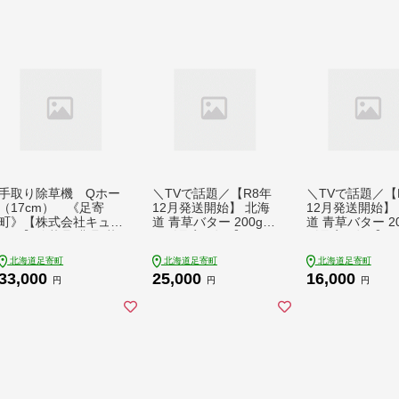
能人 道の駅 足寄町 北
産 北海道産 道産 あし
海道 19000 19000円
ょろ 15000 15000円
[BEAE023]
手取り除草機 Qホー
＼TVで話題／【R8年
＼TVで話題／【
（17cm） 《足寄
12月発送開始】 北海
12月発送開始】
町》【株式会社キュウ
道 青草バター 200g×2
道 青草バター 20
ホー】除草具 農具 草
個《足寄町》【しあわ
《足寄町》【し
取り 草刈り 農業 農作
せチーズ工房】[BEAK
チーズ工房】[BE
北海道足寄町
北海道足寄町
北海道足寄町
業 のうさぎょう ガー
020]バター 有塩発酵
9]バター 有塩
33,000
25,000
16,000
デニング 庭 園芸 掃除
バター クラフトバタ
ター クラフトバ
円
円
円
花 草 雑草 33000 330
ー トースト バゲット
トースト バゲッ
00円 3万円 [BEBH00
お菓子 乳製品 25000
菓子 乳製品 200
1]
25000円
寄町産 北海道産
あしょろ 16000 
0円