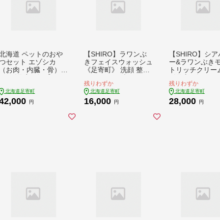
北海道 ペットのおや
【SHIRO】ラワンぶ
【SHIRO】シ
つセット エゾシカ
きフェイスウォッシュ
ー&ラワンぶき
（お肉・内臓・骨）1
《足寄町》 洗顔 整肌
トリッチクリー
8種《足寄町》【K&D
センシティブ [BEAX0
《足寄町》 セン
残りわずか
残りわずか
株式会社】北海道産
01]
ィブ 保湿 [BEAX
北海道足寄町
北海道足寄町
北海道足寄町
エゾ鹿 鹿 シカ肉 鹿肉
42,000
16,000
28,000
ドライ ジャーキー ホ
円
円
円
ネ 骨 ペットフード ペ
ット用 餌ドックフー
ド 犬のおやつ あしょ
ろ 42000 42000円 [B
EBC003]