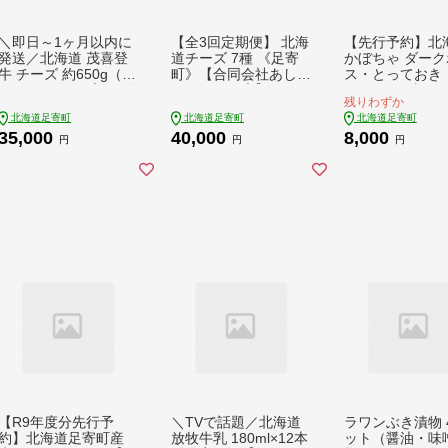
＼即日～1ヶ月以内に
【全3回定期便】 北海
【先行予約】北
発送／北海道 茂喜登
道チーズ 7種 《足寄
かぼちゃ ダーク
牛 チーズ 約650g（ウ
町》【合同会社あしょ
ス・とっておき
ォッシュタイプ）《足
ろチーズ工房】[BEAU
こふき 3種類×1
残りわずか
寄町》【しあわせチー
011] 定期便 北海道産
月中旬以降発送
北海道足寄町
北海道足寄町
北海道足寄町
ズ工房】[BEAK016]チ
北海道チーズ 十勝チ
寄町》【足寄ア
35,000
40,000
8,000
ーズ ウォッシュチー
ーズ 食べ比べ チーズ
イオ株式会社】 
円
円
円
ズ ウォッシュタイプ
熟成チーズ チーズセ
ちゃ カボチャ 南
生乳 ミルク 乳製品 お
ット ハードタイプ セ
botya ダークホ
つまみ おすすめ ギフ
ミハード モッツァレ
とっておき 特濃
ト 650g 北海道産 あ
ラ ラクレット ウォッ
き ハロウィン 
しょろ 35000 35000
シュチーズ まろやか
ン スープ 旬 新
円
ワイン パン 冷蔵 お取
海道産 道産 寒冷
り寄せ 十勝 北海道 40
しょろ 8000 80
000 40000円
[BEAC012]
【R9年度分先行予
＼TVで話題／北海道
ラワンぶき漬物 
約】北海道足寄町産
放牧牛乳 180ml×12本
ット（醤油・味