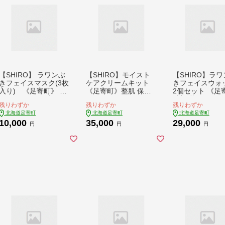
【SHIRO】 ラワンぶ
【SHIRO】モイスト
【SHIRO】ラ
きフェイスマスク(3枚
ケアクリームキット
きフェイスウォ
入り) 《足寄町》 整
《足寄町》整肌 保湿
2個セット 《足
肌 センシティブ [BEA
[BEAX005]
洗顔 整肌 セン
残りわずか
残りわずか
残りわずか
X007]
ブ [BEAX011]
北海道足寄町
北海道足寄町
北海道足寄町
10,000
35,000
29,000
円
円
円