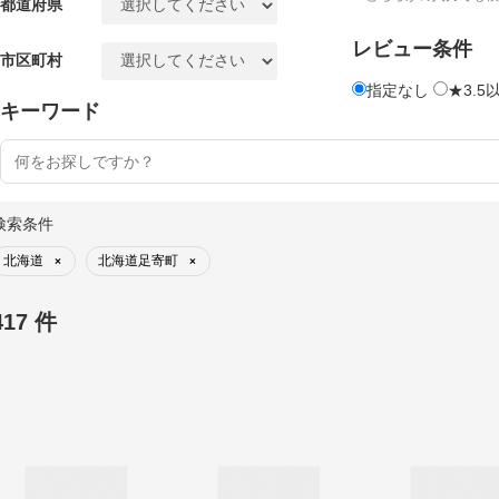
都道府県
レビュー条件
市区町村
指定なし
★3.5
キーワード
検索条件
北海道
北海道足寄町
×
×
417 件