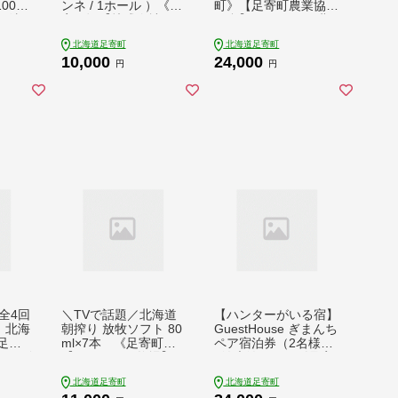
00g
ンネ / 1ホール ）《足
町》【足寄町農業協同
O法
寄町》【株式会社ASC
組合】ジャーキー 北
協会】
OM】 ちーずけーき ti
海道産ビーフジャーキ
北海道足寄町
北海道足寄町
 醤油
-zuke-ki ホールケーキ
ー おつまみジャーキ
10,000
24,000
食物繊
ホール ケーキ けーき
ー 牛肉 厚切り 赤身肉
円
円
 足寄
バスクチーズ バスク
旨味 珍味 名産 400g
産 あ
チーズケーキ 濃厚 デ
晩酌おつまみ おつま
ザート 菓子 スイーツ
み つまみ おやつ 高タ
07]
ギフト グルメ 北海道
ンパク ビール ワイン
道産 10000 10000円
日本酒 おすすめ 北海
[BEAP006]
道 北海道産 24000 24
000円 [BEAB010]
全4回
＼TVで話題／北海道
【ハンターがいる宿】
】北海
朝搾り 放牧ソフト 80
GuestHouse ぎまんち
《足寄
ml×7本 《足寄町》
ペア宿泊券（2名様・
チーズ
【ありがとう牧場】[B
1泊素泊まり）《足寄
2]定期
EAH011] アイス あい
町》【野生肉専門店や
北海道足寄町
北海道足寄町
ュラル
す aisu アイスクリー
せいのおにくや】ゲス