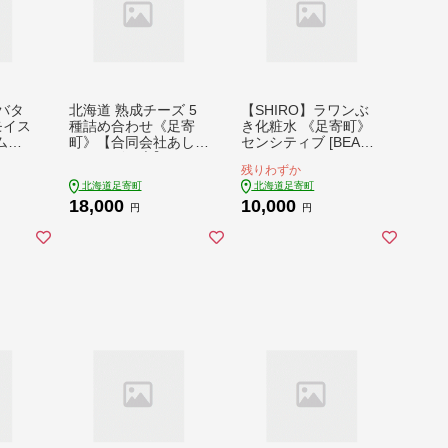
アバタ
北海道 熟成チーズ 5
【SHIRO】ラワンぶ
モイス
種詰め合わせ《足寄
き化粧水 《足寄町》
ム
町》【合同会社あしょ
センシティブ [BEAX0
シテ
ろチーズ工房】 [BEA
02]
残りわずか
004]
U003] チーズ ちーず t
北海道足寄町
北海道足寄町
i-zu cheese 北海道産
18,000
10,000
十勝チーズ 食べくら
円
円
べ 食べ比べ チーズ ハ
ードタイプ セミハー
ドタイプ セミハード
ラクレット 白カビタ
イプ 熟成モッツァレ
ラ モッツァレラ 冷蔵
十勝 あしょろ 人気 お
すすめ 18000 18000
円