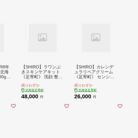
0円
R8年
【SHIRO】ラワンぶ
【SHIRO】カレンデ
 北海
きスキンケアキット
ュラリペアクリーム
0g
《足寄町》 洗顔 整肌
《足寄町》 センシテ
あわせ
保湿 センシティブ [B
ィブ 保湿 [BEAX003]
残りわずか
残りわずか
AK01
EAX009]
北海道足寄町
北海道足寄町
発酵バ
48,000
26,000
ター
円
円
ト お
g 足
 道産
1600