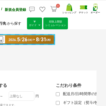
0
/
新規会員登録
ショッピング
チケット
オーダー
🔰
控除上限額
行先
から探す
ガイド
シミュレーション
する
こだわり条件
配送月/日/時間帯の指定
～
円
ギフト設定（熨斗/包装
索できます。