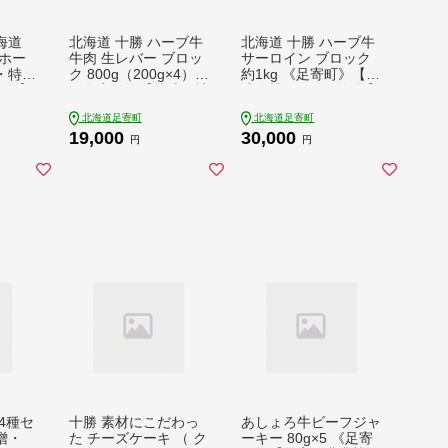
海道
北海道 十勝 ハーブ牛
北海道 十勝 ハーブ牛
ホー
牛肉 生レバー ブロッ
サーロイン ブロック
・特濃
ク 800g（200g×4）
約1kg 《足寄町》【株
個 【9
《足寄町》【株式会社
式会社ノベルズ食品】
】《足
ノベルズ食品】 [BEA
[BEAQ064] 牛肉 牛 肉
北海道足寄町
北海道足寄町
グリバ
Q020] 牛肉 牛 肉 にく
にく ニク サーロイン
19,000
30,000
かぼ
ニク レバー ブロック
ステーキ サーロイン
円
円
瓜 ka
肉 焼肉 焼肉用 焼き肉
ステーキ ステーキ肉
ース
やきにく ヤキニク 国
ブロック肉 国産 道産
こふ
産 道産 北海道産 十勝
北海道産 十勝 冷凍 冷
グラタ
冷凍 冷凍配送 19000
凍配送 30000 30000
鮮 北
19000円
円
地 あ
00円
4種セ
十勝 素材にこだわっ
あしょろ牛ビーフジャ
噌・
た チーズケーキ （ ク
ーキー 80g×5 《足寄