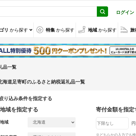
ログイン
ゴリ
から探す
特集
から探す
地域
から探す
旅
礼品一覧
北海道足寄町のふるさと納税返礼品一覧
絞り込み条件を指定する
地域を指定する
寄付金額を指定
地域
円
※どちらかの入力でも検