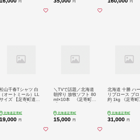
16,000
35,000
160,000
リ さがり はらみ 焼肉
ラクレットチーズ 生
チーズ ハード 
円
円
円
焼肉用 焼き肉 16000
乳 ミルク 乳製品 チー
ット 生乳 ミルク
16000円
ズフォンデュ 北海道
品 おつまみ ギフ
産 道産 あしょろ 北海
べ比べ 北海道産
道 35000 35000円
ょろ 160000 16
円
松山千春Tシャツ 白
＼TVで話題／北海道
北海道 十勝 ハ
（オートミール）LL
朝搾り 放牧ソフト 80
リブロース ブロ
サイズ 【足寄町道の
ml×10本 《足寄町》
約 1kg 《足寄
駅オリジナル】 《足
【ありがとう牧場】[B
【株式会社ノベ
寄町》【特定非営利活
EAH005] アイス あい
品】 [BEAQ063
北海道足寄町
北海道足寄町
北海道足寄町
動法人あしょろ観光協
す aisu アイスクリー
牛 肉 にく ニク
19,000
15,000
31,000
会】Tシャツ シャツ
ム あいすくりーむ ais
ロース ステーキ
円
円
円
夏服 白 しろ シロ ホ
ukuri-mu ラクトアイ
ーキ肉 ブロック
ワイト ファッション
ス 人気 牛乳 生乳 ミ
産 31000 3100
メンズ レディース 松
ルク 濃厚 朝搾り ひん
山千春 有名 有名人 芸
やりスイーツ 足寄町