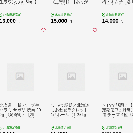
生ラワンぶき 3kg【R
《足寄町》【ありがと
梅・キムチ）各1
9年6月上旬以降発
う牧場】[BEAH001]牛
《足寄町》【NP
送】《足寄町》【足寄
乳 生乳 ミルク 濃厚
人あしょろ観光
北海道足寄町
北海道足寄町
北海道足寄町
町農業協同組合】ふき
まろやか 農薬不使用
漬物 ラワンぶき
13,000
15,000
14,000
フキ ラワンブキ 螺湾
北海道産 15000 1500
味噌 梅 キムチ 
円
円
円
ぶき 山菜 足寄町産 北
0円
維 ミネラル 健康
海道産 道産 国産 足寄
町産 北海道産 道
町 13000 13000円 [B
しょろ 北海道 14000
EAB011]
14000円 [BEAE0
北海道 十勝 ハーブ牛
＼TVで話題／北海道
＼TVで話題／【
ハラミ サガリ 焼肉 20
しあわせラクレット
定期便/3ヵ月毎
0g 《足寄町》【株式
1/4ホール（1.25kg）
道 チーズ 4種
会社ノベルズ食品】
《足寄町》【しあわせ
町》【しあわせ
[BEAQ022] 牛肉 牛 肉
チーズ工房】[BEAK00
工房】[BEAK02
北海道足寄町
北海道足寄町
北海道足寄町
にく ニク ハラミサガ
6]チーズ ラクレット
便 チーズ ナチ