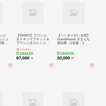
ワンぶ
【SHIRO】ラワンぶ
【ハンターがいる宿】
ッシュ
きスキンケアキット＆
GuestHouse ぎまんち
寄町》
ラワンぶきクレンジン
宿泊券（1名様・1泊
シティ
グクリーム 《足寄
素泊まり）《足寄町》
残りわずか
町》 洗顔 整肌 保湿
【野生肉専門店やせい
北海道足寄町
北海道足寄町
センシティブ [BEAX0
のおにくや】ゲストハ
67,000
20,000
10]
ウス 宿泊 宿 田舎 旅
円
円
行 北海道旅行 狩猟 ハ
ンター 移住 あしょろ
北海道 [BEBE012]