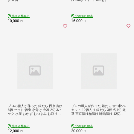
北海道札幌市
北海道札幌市
10,000
16,000
円
円
プロの職人が作った 銀だら 西京漬け
プロの職人が作った 銀だら 食べ比べ
6切 セット 切身 小分け 冷凍 2切 3パ
セット 12切入り 銀だら 3種 各4切 厳
ック 水産 おかず おつまみ お取り寄
選 西京漬け粕漬け 味噌漬け 12切セ
せ お弁当に 焼き魚 簡単調理 味付き
ット 米発酵調味料 オリジナル 札幌
魚 魚介 北海道 札幌市
市 お取り寄せ 海鮮 魚介 魚 おかず 切
り身 食べ比べ
北海道札幌市
北海道札幌市
12,000
20,000
円
円