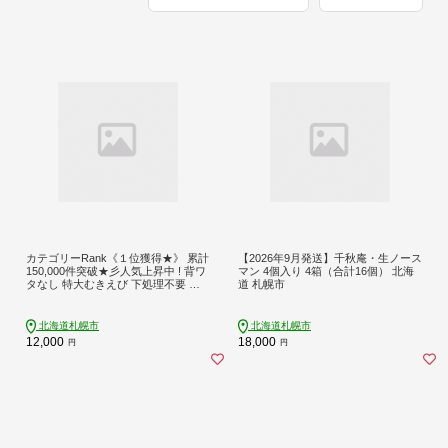
カテゴリーRank《１位獲得★》 累計
【2026年9月発送】千秋庵・生ノース
150,000件突破★彡人気上昇中 ! 背ワ
マン 4個入り 4箱（合計16個） 北海
タなし 特大むきえび 下処理不要 高
道 札幌市
評価 5Lサイズ 1.7kg (解凍前) 850g×2
袋 1700g 大型 エビ 5Lサイズ 冷凍 お
弁当 おかず 使いやすい お取り寄せ
北海道札幌市
北海道札幌市
バナメイエビ 魚介類 海老 冷凍えび
12,000
18,000
円
円
北海道 札幌市