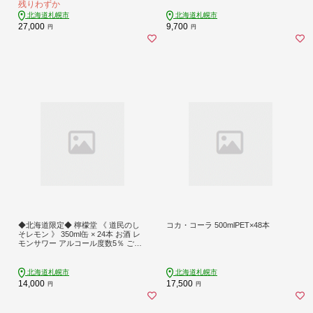
残りわずか
浸透圧設計 アミノ酸 クエン酸 札幌
工場製造 熱中症対策 北海道 札幌市
北海道札幌市
北海道札幌市
27,000
9,700
円
円
◆北海道限定◆ 檸檬堂 《 道民のし
コカ・コーラ 500mlPET×48本
そレモン 》 350ml缶 × 24本 お酒 レ
モンサワー アルコール度数5％ ご当
地檸檬堂 しそ レモン 自宅用 晩酌 1
ケース 1箱 24缶 サワー 贈り物 ギフ
ト プレゼント 北海道 札幌市
北海道札幌市
北海道札幌市
14,000
17,500
円
円