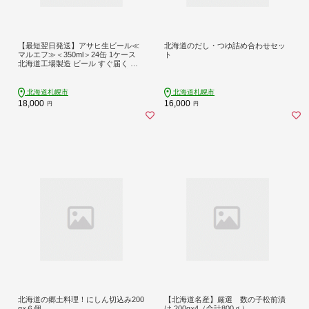
【最短翌日発送】アサヒ生ビール≪
北海道のだし・つゆ詰め合わせセッ
マルエフ≫＜350ml＞24缶 1ケース
ト
北海道工場製造 ビール すぐ届く 缶
ビール 生ビール アサヒビール 北海
道 札幌市
北海道札幌市
北海道札幌市
18,000
16,000
円
円
北海道の郷土料理！にしん切込み200
【北海道名産】厳選 数の子松前漬
g×６個
け 200g×4（合計800ｇ）