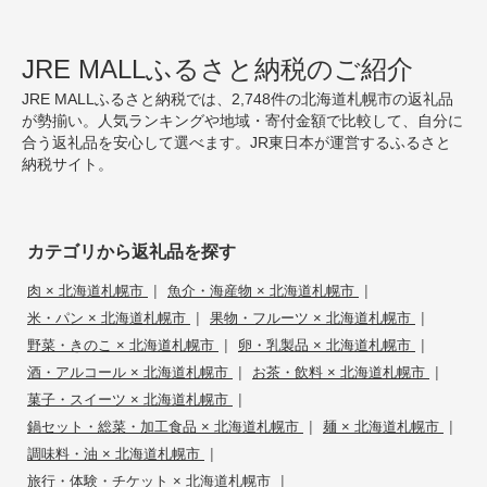
JRE MALLふるさと納税のご紹介
JRE MALLふるさと納税では、2,748件の北海道札幌市の返礼品
が勢揃い。人気ランキングや地域・寄付金額で比較して、自分に
合う返礼品を安心して選べます。JR東日本が運営するふるさと
納税サイト。
カテゴリから返礼品を探す
|
|
肉 × 北海道札幌市
魚介・海産物 × 北海道札幌市
|
|
米・パン × 北海道札幌市
果物・フルーツ × 北海道札幌市
|
|
野菜・きのこ × 北海道札幌市
卵・乳製品 × 北海道札幌市
|
|
酒・アルコール × 北海道札幌市
お茶・飲料 × 北海道札幌市
|
菓子・スイーツ × 北海道札幌市
|
|
鍋セット・総菜・加工食品 × 北海道札幌市
麺 × 北海道札幌市
|
調味料・油 × 北海道札幌市
|
旅行・体験・チケット × 北海道札幌市