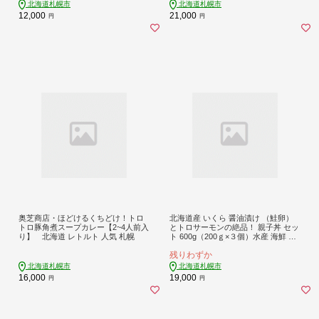
ら 札幌市
北海道札幌市
北海道札幌市
12,000
21,000
円
円
奥芝商店・ほどけるくちどけ！トロ
北海道産 いくら 醤油漬け （鮭卵）
トロ豚角煮スープカレー【2~4人前入
とトロサーモンの絶品！ 親子丼 セッ
り】 北海道 レトルト 人気 札幌
ト 600g（200ｇ×３個）水産 海鮮 魚
卵 魚介 お取り寄せ グルメ サーモン
残りわずか
トロサーモン 3パック ご飯にのせる
だけ 冷凍 北海道 札幌市
北海道札幌市
北海道札幌市
16,000
19,000
円
円