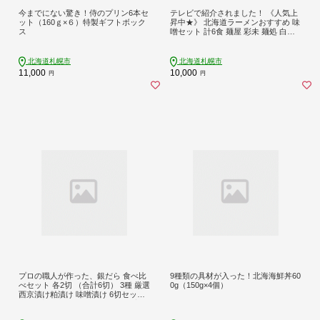
今までにない驚き！侍のプリン6本セ
テレビで紹介されました！ 《人気上
ット（160ｇ×６）特製ギフトボック
昇中★》 北海道ラーメンおすすめ 味
ス
噌セット 計6食 麺屋 彩未 麺処 白樺
山荘 四代目いちまる らーめん 詰め
合わせ さっぽろ みそ ラーメン 食べ
比べ 味噌味 森住製麺 生麺 産直 ご当
北海道札幌市
北海道札幌市
地ラーメン 人気 グルメ お土産 北海
11,000
10,000
円
円
道 札幌市
プロの職人が作った、銀だら 食べ比
9種類の具材が入った！北海海鮮丼60
べセット 各2切 （合計6切） 3種 厳選
0g（150g×4個）
西京漬け粕漬け 味噌漬け 6切セット
米発酵調味料 オリジナル お取り寄せ
海鮮 魚介 魚 おかず 切身 食べ比べ た