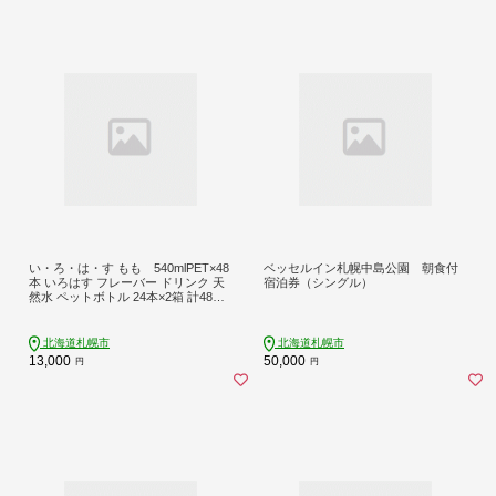
い・ろ・は・す もも 540mlPET×48
ベッセルイン札幌中島公園 朝食付
本 いろはす フレーバー ドリンク 天
宿泊券（シングル）
然水 ペットボトル 24本×2箱 計48本
飲料 カロリー控えめ リサイクルペッ
ト使用 札幌市
北海道札幌市
北海道札幌市
13,000
50,000
円
円