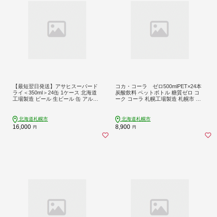
【最短翌日発送】アサヒスーパード
コカ・コーラ ゼロ500mlPET×24本
ライ＜350ml＞24缶 1ケース 北海道
炭酸飲料 ペットボトル 糖質ゼロ コ
工場製造 ビール 生ビール 缶 アルコ
ーク コーラ 札幌工場製造 札幌市 飲
ール5% 辛口 贈答 ギフト アサヒビー
料 ソフトドリンク
ル すぐ届く 北海道 札幌市
北海道札幌市
北海道札幌市
16,000
8,900
円
円