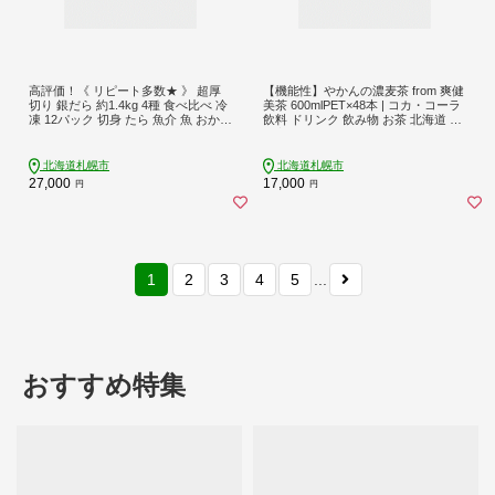
高評価！《 リピート多数★ 》 超厚
【機能性】やかんの濃麦茶 from 爽健
切り 銀だら 約1.4kg 4種 食べ比べ 冷
美茶 600mlPET×48本 | コカ・コーラ
凍 12パック 切身 たら 魚介 魚 おかず
飲料 ドリンク 飲み物 お茶 北海道 札
詰め合わせ 味噌漬け 醤油漬け 麹粕
幌市
漬け 麹みそ漬 お取り寄せ お弁当に
おつまみに 銀鱈 人気 北海道 札幌市
北海道札幌市
北海道札幌市
27,000
17,000
円
円
1
2
3
4
5
...
おすすめ特集