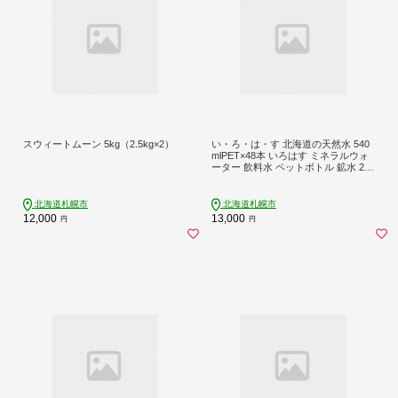
スウィートムーン 5kg（2.5kg×2）
い・ろ・は・す 北海道の天然水 540
mlPET×48本 いろはす ミネラルウォ
ーター 飲料水 ペットボトル 鉱水 2ケ
ース 24本×2箱 計48本 水 飲料 札幌工
場製造 北海道 札幌市
北海道札幌市
北海道札幌市
12,000
13,000
円
円