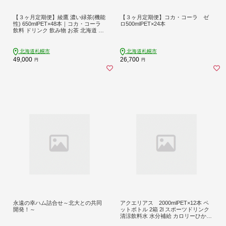
【３ヶ月定期便】綾鷹 濃い緑茶(機能
【３ヶ月定期便】コカ・コーラ ゼ
性) 650mlPET×48本｜コカ・コーラ
ロ500mlPET×24本
飲料 ドリンク 飲み物 お茶 北海道 札
幌市
北海道札幌市
北海道札幌市
49,000
26,700
円
円
永遠の幸ハム詰合せ～北大との共同
アクエリアス 2000mlPET×12本 ペ
開発！～
ットボトル 2箱 2l スポーツドリンク
清涼飲料水 水分補給 カロリーひかえ
め ソフトドリンク ナトリウム 糖分