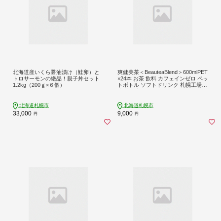
北海道産いくら醤油漬け（鮭卵）と
爽健美茶＜BeauteaBlend＞600mlPET
トロサーモンの絶品！親子丼セット
×24本 お茶 飲料 カフェインゼロ ペッ
1.2kg（200ｇ×６個）
トボトル ソフトドリンク 札幌工場製
造 札幌市
北海道札幌市
北海道札幌市
33,000
9,000
円
円