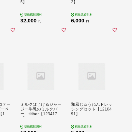
5】
2】
福島県鮫川村
福島県鮫川村
32,000
6,000
円
円
コテー
ミルクはじけるジャー
和風じゅうねんドレッ
バーベ
ジー牛乳のミルクバ
シングセット【12104
139
ー titibar【123417
91】
8】
福島県鮫川村
福島県鮫川村