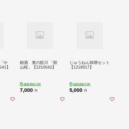
「や
銘酒 奥の鮫川 「館
じゅうねん味噌セット
541】
山桜」【1210542】
【1218017】
福島県鮫川村
福島県鮫川村
7,000
5,000
円
円