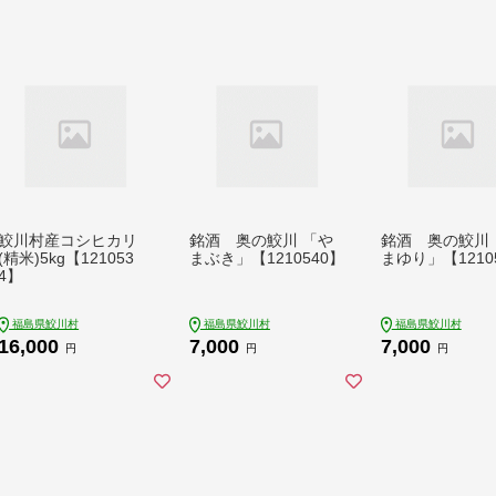
鮫川村産コシヒカリ
銘酒 奥の鮫川 「や
銘酒 奥の鮫川 
(精米)5kg【121053
まぶき」【1210540】
まゆり」【1210
4】
福島県鮫川村
福島県鮫川村
福島県鮫川村
16,000
7,000
7,000
円
円
円