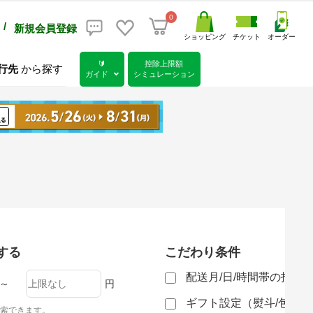
0
/
新規会員登録
ショッピング
チケット
オーダー
🔰
控除上限額
行先
から探す
ガイド
シミュレーション
する
こだわり条件
配送月/日/時間帯の指定
～
円
ギフト設定（熨斗/包装
索できます。