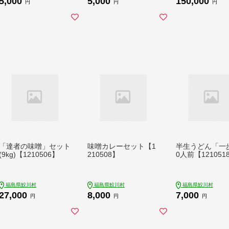
5,000
5,000
150,000
円
円
円
「達者の味噌」セット
味噌カレーセット【1
半生うどん「一
(9kg)【1210506】
210508】
0人前【121051
福島県鮫川村
福島県鮫川村
福島県鮫川村
27,000
8,000
7,000
円
円
円