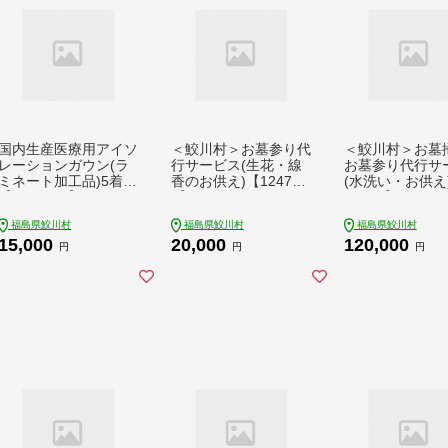
国内生産医療用アイソ
＜鮫川村＞お墓参り代
＜鮫川村＞お墓
レーションガウン(ラ
行サービス(生花・線
お墓参り代行サ
ミネート加工品)5着
香のお供え)【124797
(水洗い・お供え)
【1220768】
3】
47975】
福島県鮫川村
福島県鮫川村
福島県鮫川村
15,000
20,000
120,000
円
円
円