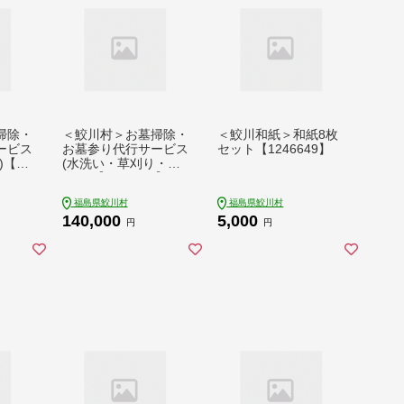
掃除・
＜鮫川村＞お墓掃除・
＜鮫川和紙＞和紙8枚
ービス
お墓参り代行サービス
セット【1246649】
【12
(水洗い・草刈り・お
供え)【1247976】
福島県鮫川村
福島県鮫川村
140,000
5,000
円
円