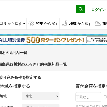
ログイン
ゴリ
から探す
特集
から探す
地域
から探す
旅
川村の返礼品一覧
福島県鮫川村のふるさと納税返礼品一覧
絞り込み条件を指定する
地域を指定する
寄付金額を指定
地域
円
※どちらかの入力でも検