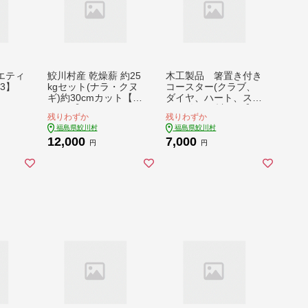
エティ
鮫川村産 乾燥薪 約25
木工製品 箸置き付き
93】
kgセット(ナラ・クヌ
コースター(クラブ、
ギ)約30cmカット【14
ダイヤ、ハート、スペ
47939】
ード)各1個 計4個【17
残りわずか
残りわずか
27713】
福島県鮫川村
福島県鮫川村
12,000
7,000
円
円