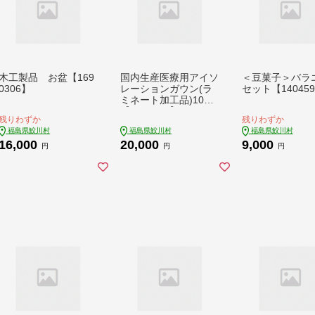
木工製品 お盆【169
国内生産医療用アイソ
＜豆菓子＞バラ
0306】
レーションガウン(ラ
セット【14045
ミネート加工品)10着
【1219442】
残りわずか
残りわずか
福島県鮫川村
福島県鮫川村
福島県鮫川村
16,000
20,000
9,000
円
円
円