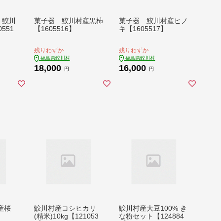
 鮫川
菓子器 鮫川村産黒柿
菓子器 鮫川村産ヒノ
551
【1605516】
キ【1605517】
残りわずか
残りわずか
福島県鮫川村
福島県鮫川村
18,000
16,000
円
円
産桜
鮫川村産コシヒカリ
鮫川村産大豆100% き
(精米)10kg【121053
な粉セット【124884