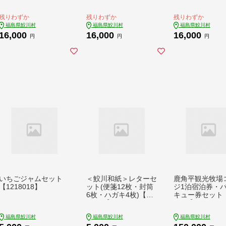
残りわずか
残りわずか
残りわずか
福島県鮫川村
福島県鮫川村
福島県鮫川村
16,000
16,000
16,000
円
円
円
いちごジャムセット
＜鮫川和紙＞レターセ
鹿角平観光牧場
【1218018】
ット(便箋12枚・封筒
ジ1泊宿泊券・
6枚・ハガキ4枚)【12
キュー券セット【
47968】
2725】
福島県鮫川村
福島県鮫川村
福島県鮫川村