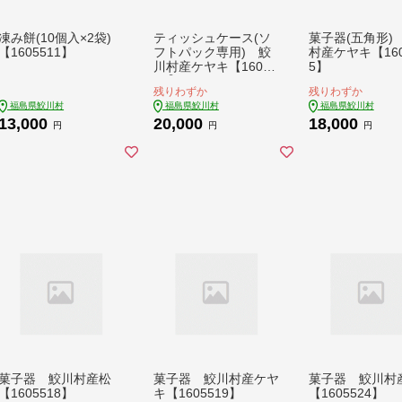
凍み餅(10個入×2袋)
ティッシュケース(ソ
菓子器(五角形)
【1605511】
フトパック専用) 鮫
村産ケヤキ【160
川村産ケヤキ【16055
5】
13】
残りわずか
残りわずか
福島県鮫川村
福島県鮫川村
福島県鮫川村
13,000
20,000
18,000
円
円
円
菓子器 鮫川村産松
菓子器 鮫川村産ケヤ
菓子器 鮫川村
【1605518】
キ【1605519】
【1605524】