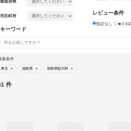
都道府県
レビュー条件
市区町村
指定なし
★3.5
キーワード
検索条件
東北
福島県
福島県鮫川村
×
×
×
61 件