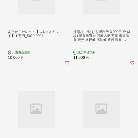
あとからセレクト【ふるさとギフ
嬬恋村 で使える 感謝券 3,000円 分 (3
ト】１万円_S010-9001
枚) 温泉総選挙 万座温泉 万座 鹿沢温
泉 観光 旅行券 宿泊券 旅行 温泉 スキ
ー ホテル 旅館 トラベル 父の日 母の
日 敬老の日 浅間高原 鹿沢 バラギ 北
軽井沢エリア 関東 3000円 クーポン
北海道白糠町
群馬県嬬恋村
チケット 国内旅行 お泊り 日帰り 観
10,000
11,000
円
円
光地応援 [AO002tu]