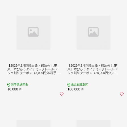
【2026年2月以降出発・宿泊分】JR
【2026年2月以降出発・宿泊分】JR
東日本びゅうダイナミックレールパ
東日本びゅうダイナミックレールパ
ック割引クーポン（3,000円分/岩手県
ック割引クーポン（30,000円分／東
盛岡市）※2027年1月31日出発・宿
京都豊島区）※2027年1月31日出
泊分まで
発・宿泊分まで 旅行券 クーポン チ
ケット 東京都 豊島区 列車 旅行 トラ
岩手県盛岡市
東京都豊島区
ベル 宿泊 ホテル 旅館 パッケージ旅
10,000
100,000
円
円
行