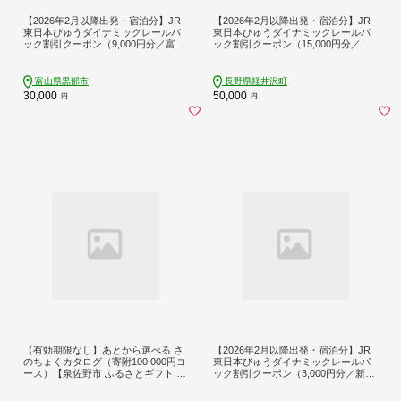
【2026年2月以降出発・宿泊分】JR
【2026年2月以降出発・宿泊分】JR
東日本びゅうダイナミックレールパ
東日本びゅうダイナミックレールパ
ック割引クーポン（9,000円分／富山
ック割引クーポン（15,000円分／長
県黒部市）※2027年1月31日出発・
野県軽井沢町）※2027年1月31日出
宿泊分まで
発・宿泊分まで パッケージ旅行
富山県黒部市
長野県軽井沢町
30,000
50,000
円
円
【有効期限なし】あとから選べる さ
【2026年2月以降出発・宿泊分】JR
のちょくカタログ（寄附100,000円コ
東日本びゅうダイナミックレールパ
ース）【泉佐野市 ふるさとギフト 40
ック割引クーポン（3,000円分／新潟
00品以上 高評価 肉 ビール 海鮮 野菜
県新潟市）※2027年1月31日出発・
定期便 タオル ティッシュ 後から カ
宿泊分まで パッケージ旅行