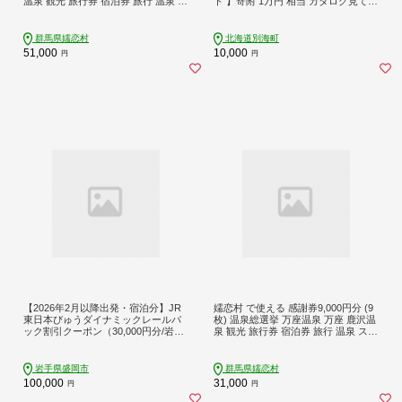
温泉 観光 旅行券 宿泊券 旅行 温泉 ス
ト 】寄附 1万円 相当 カタログ見て
キー ホテル 旅館 トラベル 父の日 母
あとから 選べる！ ギフト （ カタロ
の日 敬老の日 浅間高原 鹿沢 バラギ
グギフト カタログポイント ポイント
北軽井沢エリア 関東 15000円 クーポ
）【BY0000010】
群馬県嬬恋村
北海道別海町
ン チケット 国内旅行 お泊り 日帰り
51,000
10,000
円
円
観光地応援 [AO006tu]
【2026年2月以降出発・宿泊分】JR
嬬恋村 で使える 感謝券9,000円分 (9
東日本びゅうダイナミックレールパ
枚) 温泉総選挙 万座温泉 万座 鹿沢温
ック割引クーポン（30,000円分/岩手
泉 観光 旅行券 宿泊券 旅行 温泉 スキ
県盛岡市）※2027年1月31日出発・
ー ホテル 旅館 トラベル 父の日 母の
宿泊分まで
日 敬老の日 浅間高原 鹿沢 バラギ 北
軽井沢エリア 関東 9000円 クーポン
岩手県盛岡市
群馬県嬬恋村
チケット 国内旅行 お泊り 日帰り 観
100,000
31,000
円
円
光地応援 [AO004tu]