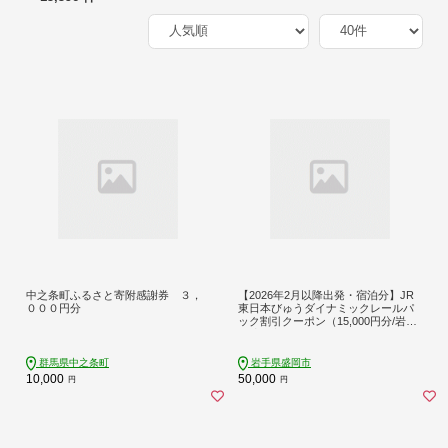
中之条町ふるさと寄附感謝券 ３，
【2026年2月以降出発・宿泊分】JR
０００円分
東日本びゅうダイナミックレールパ
ック割引クーポン（15,000円分/岩手
県盛岡市）※2027年1月31日出発・
宿泊分まで
群馬県中之条町
岩手県盛岡市
10,000
50,000
円
円