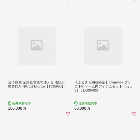
金子眼鏡 全国直営店で使える 眼鏡引
【ふるさと納税限定】Cygames プリ
換券(3万円相当) Bronze【1335996】
コネR ゲーム内アイテムセット【cyg
3】：B600-003
福井県鯖江市
佐賀県佐賀市
100,000
60,000
円
円