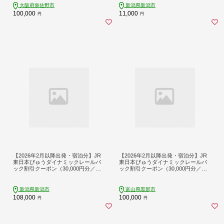
タログギフト あとからセレクト】 sn
大阪府泉佐野市
新潟県新潟市
024
100,000
11,000
円
円
【2026年2月以降出発・宿泊分】JR
【2026年2月以降出発・宿泊分】JR
東日本びゅうダイナミックレールパ
東日本びゅうダイナミックレールパ
ック割引クーポン（30,000円分／新
ック割引クーポン（30,000円分／富
潟県新潟市）※2027年1月31日出
山県黒部市）※2027年1月31日出
発・宿泊分まで パッケージ旅行
発・宿泊分まで
新潟県新潟市
富山県黒部市
108,000
100,000
円
円