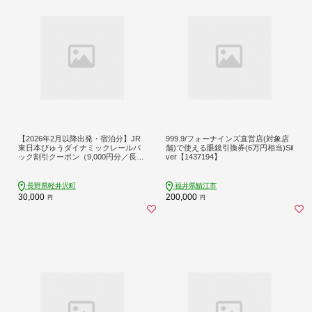
【2026年2月以降出発・宿泊分】JR
999.9/フォーナインズ直営店(対象店
東日本びゅうダイナミックレールパ
舗)で使える眼鏡引換券(6万円相当)Sil
ック割引クーポン（9,000円分／長野
ver【1437194】
県軽井沢町）※2027年1月31日出
発・宿泊分まで パッケージ旅行
長野県軽井沢町
福井県鯖江市
30,000
200,000
円
円