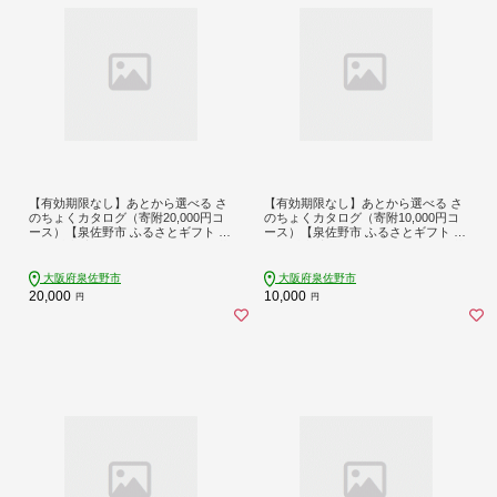
【有効期限なし】あとから選べる さ
【有効期限なし】あとから選べる さ
のちょくカタログ（寄附20,000円コ
のちょくカタログ（寄附10,000円コ
ース）【泉佐野市 ふるさとギフト 40
ース）【泉佐野市 ふるさとギフト 40
00品以上 高評価 肉 ビール 海鮮 野菜
00品以上 高評価 肉 ビール 海鮮 野菜
定期便 タオル ティッシュ 後から カ
定期便 タオル ティッシュ 後から カ
タログギフト あとからセレクト】 sn
タログギフト あとからセレクト】 sn
大阪府泉佐野市
大阪府泉佐野市
028
021
20,000
10,000
円
円