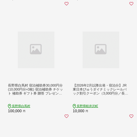
光地応援 [AO003tu]
長野県白馬村 宿泊補助券30,000円分
【2026年2月以降出発・宿泊分】JR
(10,000円分×3枚) 宿泊補助券 チケッ
東日本びゅうダイナミックレールパ
ト 補助券 ギフト券 贈答 プレゼント
ック割引クーポン（3,000円分／長野
民宿 旅館 ペンション ホテル コンド
県軽井沢町）※2027年1月31日出
ミニアム 宿泊施設 便利 おすすめ 人
発・宿泊分まで パッケージ旅行
気 送料無料【K0130234】
長野県白馬村
長野県軽井沢町
100,000
10,000
円
円