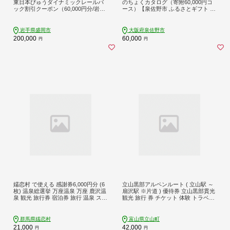
東日本びゅうダイナミックレールパ
のちょくカタログ（寄附60,000円コ
ック割引クーポン（60,000円分/岩手
ース）【泉佐野市 ふるさとギフト 40
県盛岡市）※2027年1月31日出発・
00品以上 高評価 肉 ビール 海鮮 野菜
宿泊分まで
定期便 タオル ティッシュ 後から カ
タログギフト あとからセレクト】 sn
岩手県盛岡市
大阪府泉佐野市
030
200,000
60,000
円
円
嬬恋村 で使える 感謝券6,000円分 (6
立山黒部アルペンルート ( 立山駅 ～
枚) 温泉総選挙 万座温泉 万座 鹿沢温
扇沢駅 ※片道 ) 優待券 立山黒部貫光
泉 観光 旅行券 宿泊券 旅行 温泉 スキ
観光 旅行 券 チケット 体験 トラベル
ー ホテル 旅館 トラベル 父の日 母の
黒部 富山県 立山町 F6T-780
日 敬老の日 浅間高原 鹿沢 バラギ 北
軽井沢エリア 関東 6000円 クーポン
群馬県嬬恋村
富山県立山町
チケット 国内旅行 お泊り 日帰り 観
21,000
42,000
円
円