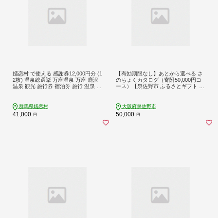
嬬恋村 で使える 感謝券12,000円分 (1
【有効期限なし】あとから選べる さ
2枚) 温泉総選挙 万座温泉 万座 鹿沢
のちょくカタログ（寄附50,000円コ
温泉 観光 旅行券 宿泊券 旅行 温泉 ス
ース）【泉佐野市 ふるさとギフト 40
キー ホテル 旅館 トラベル 父の日 母
00品以上 高評価 肉 ビール 海鮮 野菜
の日 敬老の日 浅間高原 鹿沢 バラギ
定期便 タオル ティッシュ 後から カ
北軽井沢エリア 関東 12000円 クーポ
タログギフト あとからセレクト】 sn
群馬県嬬恋村
大阪府泉佐野市
ン チケット 国内旅行 お泊り 日帰り
023
41,000
50,000
円
円
観光地応援 [AO005tu]