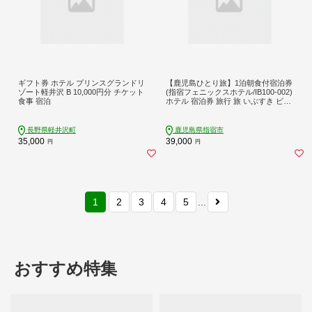
ギフト券 ホテル プリンスグランドリ
【鹿児島ひとり旅】1泊朝食付宿泊券
ゾート軽井沢 B 10,000円分 チケット
(指宿フェニックスホテル/IB100-002)
食事 宿泊
ホテル 宿泊券 旅行 旅 いぶすき ビジ
ネス 砂むし 温泉
長野県軽井沢町
鹿児島県指宿市
35,000
39,000
円
円
1
2
3
4
5
...
おすすめ特集