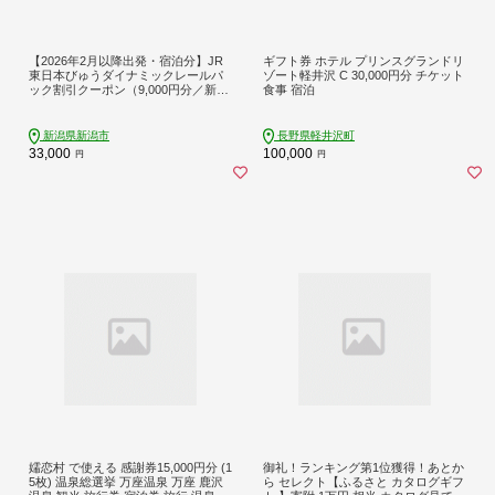
【2026年2月以降出発・宿泊分】JR
ギフト券 ホテル プリンスグランドリ
東日本びゅうダイナミックレールパ
ゾート軽井沢 C 30,000円分 チケット
ック割引クーポン（9,000円分／新潟
食事 宿泊
県新潟市）※2027年1月31日出発・
宿泊分まで パッケージ旅行
新潟県新潟市
長野県軽井沢町
33,000
100,000
円
円
嬬恋村 で使える 感謝券15,000円分 (1
御礼！ランキング第1位獲得！あとか
5枚) 温泉総選挙 万座温泉 万座 鹿沢
ら セレクト【ふるさと カタログギフ