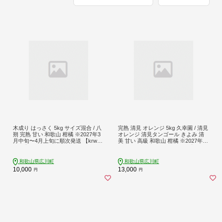
木成り はっさく 5kg サイズ混合 / 八
完熟 清見 オレンジ 5kg 久幸園 / 清見
朔 完熟 甘い 和歌山 柑橘 ※2027年3
オレンジ 清見タンゴール きよみ 清
月中旬〜4月上旬に順次発送 【krw02
美 甘い 高級 和歌山 柑橘 ※2027年4
2-r-5】
月上旬～5月上旬に順次発送 【hsk01
1-r-5C】
和歌山県広川町
和歌山県広川町
10,000
13,000
円
円