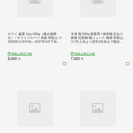
キウイ 厳選 1kg+250g（痛み補償
冷凍 梅 500g 家庭用 / 南高梅 訳あり
分） / キウイフルーツ 高級 和歌山 ※
黄梅 完熟梅 梅ジュース 梅酒 和歌山
2026年11月中旬～2027年4月下旬に
※7月上旬より翌年3月末まで順次発
順次発送 ※北海道・沖縄・離島への
送 ※北海道・沖縄・離島への配送不
配送不可【ikd505-p-1B】
可 【ikd510-c-0d5A】
和歌山県広川町
和歌山県広川町
8,000
7,000
円
円