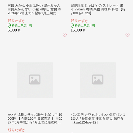
有田 みかん 小玉 1.8kg / 温州みかん
紀伊路屋 じゃばら の ストレート 果
有田みかん 甘い 小粒 和歌山 柑橘 ※
汁 720ml / 柑橘 果物 調味料 料理 【kj
2026年12月上旬〜翌年1月上旬に順
y100-jya-720】
次発送 【ymk004-s-1d8】
残りわずか
残りわずか
和歌山県広川町
和歌山県広川町
6,000
15,000
円
円
せとか 2.5kg サイズ混合 お試し用 10
パン工房 カワ のおいしい 保存パン 1
000円 【 創業120年 農家直送 】 ※20
2袋入 / 長期保存 非常食 防災 保存食
27年3月中旬から4月上旬に順次発送
【kwa112-hoz-12】
予定 / 春 みかん 柑橘 くだもの 果物
残りわずか
果実 フルーツ 王様 晩柑 プレミアム