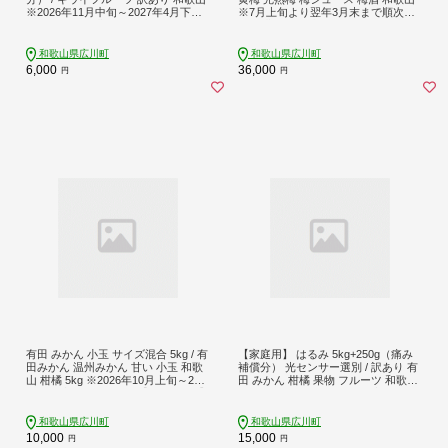
※2026年11月中旬～2027年4月下旬
※7月上旬より翌年3月末まで順次発
に順次発送 ※北海道・沖縄・離島へ
送 ※北海道・沖縄・離島への配送不
の配送不可【ikd505-c-1A】
可 【ikd510-c-5A】
和歌山県広川町
和歌山県広川町
6,000
36,000
円
円
有田 みかん 小玉 サイズ混合 5kg / 有
【家庭用】 はるみ 5kg+250g（痛み
田みかん 温州みかん 甘い 小玉 和歌
補償分） 光センサー選別 / 訳あり 有
山 柑橘 5kg ※2026年10月上旬～202
田 みかん 柑橘 果物 フルーツ 和歌山
7年2月上旬に順次発送【krt004-s-5】
デコポン の姉妹品種 ※2月上旬～3月
下旬頃に順次発送予定 ※北海道・沖
縄・離島配送不可【ikd013-c-5B】
和歌山県広川町
和歌山県広川町
10,000
15,000
円
円