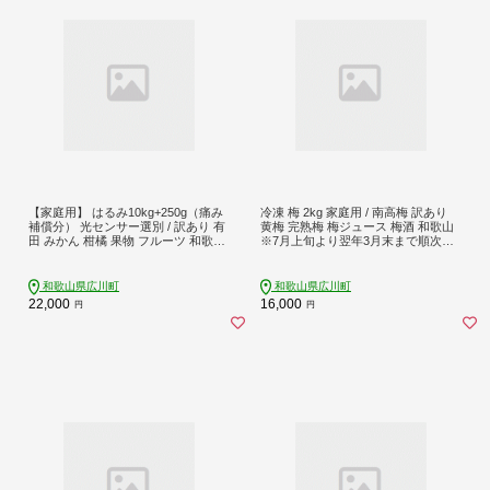
【家庭用】 はるみ10kg+250g（痛み
冷凍 梅 2kg 家庭用 / 南高梅 訳あり
補償分） 光センサー選別 / 訳あり 有
黄梅 完熟梅 梅ジュース 梅酒 和歌山
田 みかん 柑橘 果物 フルーツ 和歌山
※7月上旬より翌年3月末まで順次発
デコポン の姉妹品種 ※2月上旬～3月
送 ※北海道・沖縄・離島への配送不
下旬頃に順次発送予定 ※北海道・沖
可 【ikd510-c-2B】
縄・離島配送不可【ikd013-c-10B】
和歌山県広川町
和歌山県広川町
22,000
16,000
円
円