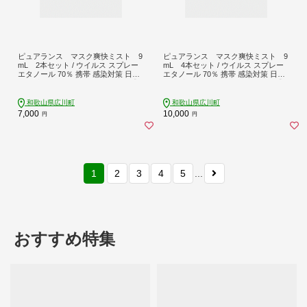
ピュアランス マスク爽快ミスト 9
ピュアランス マスク爽快ミスト 9
mL 2本セット / ウイルス スプレー
mL 4本セット / ウイルス スプレー
エタノール 70％ 携帯 感染対策 日用
エタノール 70％ 携帯 感染対策 日用
品 衛生用品 マスク 不織布マスク【ki
品 衛生用品 マスク 不織布マスク【ki
e901-9ml-2】
e901-9ml-4】
和歌山県広川町
和歌山県広川町
7,000
10,000
円
円
1
2
3
4
5
...
おすすめ特集