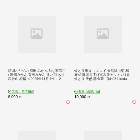
頑固オヤジの 有田 みかん 3kg 家庭用
蚊とり線香 キンエイ 天然除虫菊 30
/ 温州みかん 有田みかん 甘い 訳あり
巻×2個 吊り下げ式灰皿セット / 線香
和歌山 柑橘 ※2026年11月中旬～202
蚊とり 天然 除虫菊 【kie931-koda-
7年1月下旬頃に順次発送【krf004-c-3
2】
A】
和歌山県広川町
和歌山県広川町
8,000
10,000
円
円