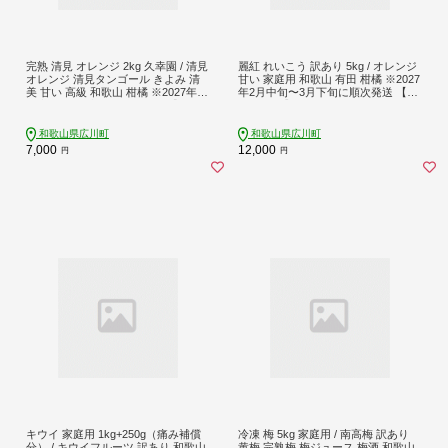
完熟 清見 オレンジ 2kg 久幸園 / 清見
麗紅 れいこう 訳あり 5kg / オレンジ
オレンジ 清見タンゴール きよみ 清
甘い 家庭用 和歌山 有田 柑橘 ※2027
美 甘い 高級 和歌山 柑橘 ※2027年4
年2月中旬〜3月下旬に順次発送 【kr
月上旬～5月上旬に順次発送 【hsk01
w012-c-5】
1-r-2】
和歌山県広川町
和歌山県広川町
7,000
12,000
円
円
キウイ 家庭用 1kg+250g（痛み補償
冷凍 梅 5kg 家庭用 / 南高梅 訳あり
分） / キウイフルーツ 訳あり 和歌山
黄梅 完熟梅 梅ジュース 梅酒 和歌山