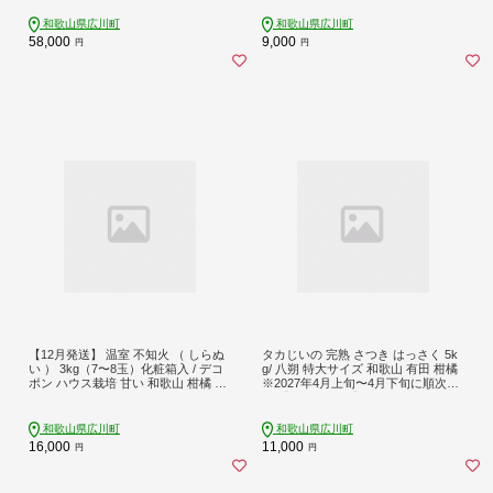
マンダリン みかんゼリー ハウスみか
y004-r-3B】
ん ゆら早生 有田みかん 6回 //teiki
和歌山県広川町
和歌山県広川町
58,000
9,000
円
円
【12月発送】 温室 不知火 （ しらぬ
タカじいの 完熟 さつき はっさく 5k
い ） 3kg（7〜8玉）化粧箱入 / デコ
g/ 八朔 特大サイズ 和歌山 有田 柑橘
ポン ハウス栽培 甘い 和歌山 柑橘 お
※2027年4月上旬〜4月下旬に順次発
歳暮 ※2026年11月下旬〜2026年12
送 【krs022-l-5A】
月下旬に順次発送 【ymk006-p-3】
和歌山県広川町
和歌山県広川町
16,000
11,000
円
円