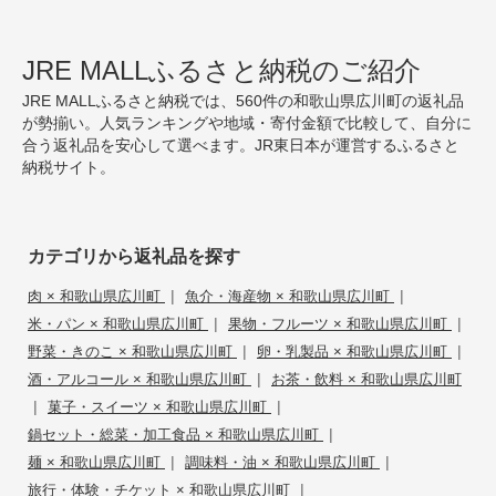
JRE MALLふるさと納税のご紹介
JRE MALLふるさと納税では、560件の和歌山県広川町の返礼品
が勢揃い。人気ランキングや地域・寄付金額で比較して、自分に
合う返礼品を安心して選べます。JR東日本が運営するふるさと
納税サイト。
カテゴリから返礼品を探す
|
|
肉 × 和歌山県広川町
魚介・海産物 × 和歌山県広川町
|
|
米・パン × 和歌山県広川町
果物・フルーツ × 和歌山県広川町
|
|
野菜・きのこ × 和歌山県広川町
卵・乳製品 × 和歌山県広川町
|
酒・アルコール × 和歌山県広川町
お茶・飲料 × 和歌山県広川町
|
|
菓子・スイーツ × 和歌山県広川町
|
鍋セット・総菜・加工食品 × 和歌山県広川町
|
|
麺 × 和歌山県広川町
調味料・油 × 和歌山県広川町
|
旅行・体験・チケット × 和歌山県広川町