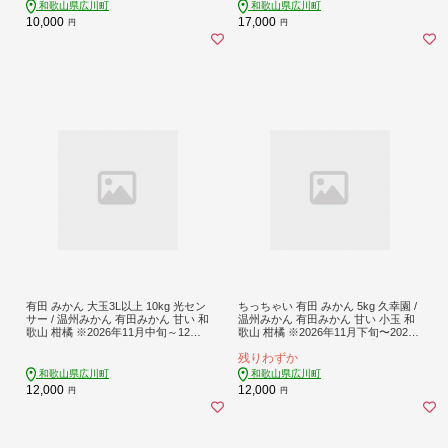
最高峰 【isy014-ota-2d5A】
和歌山県広川町
和歌山県広川町
10,000
17,000
円
円
有田 みかん 大玉3L以上 10kg 光セン
ちっちゃい 有田 みかん 5kg 久幸園 /
サー / 温州みかん 有田みかん 甘い 和
温州みかん 有田みかん 甘い 小玉 和
歌山 柑橘 ※2026年11月中旬～12月
歌山 柑橘 ※2026年11月下旬〜2027
下旬に順次発送 ※北海道・沖縄・離
年1月下旬に順次発送予定【hsk004-s
残りわずか
島地域は発送不可 【nuk004-l-10C】
-5A】
和歌山県広川町
和歌山県広川町
12,000
12,000
円
円