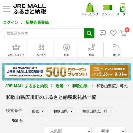
ショッピング
チケット
オーダー
/
ログイン
新規会員登録
0
人気ランキング
カテゴリ
特集
地域
旅行先
JRE MALLふるさと納税
近畿
和歌山県
和歌山県広川町の返
和歌山県広川町のふるさと納税返礼品一覧
検索条件
近畿
和歌山県
和歌山県広川町
×
×
×
560 件