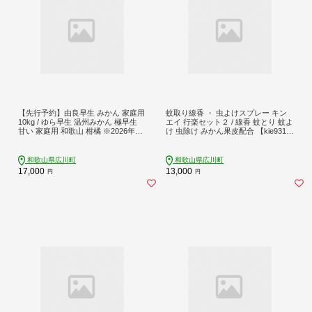
【先行予約】由良早生 みかん 家庭用
蚊取り線香 ・ 虫よけスプレー キン
10kg / ゆら早生 温州みかん 極早生
エイ 行楽セット２ / 線香 蚊とり 蚊よ
甘い 家庭用 和歌山 柑橘 ※2026年10
け 虫除け みかん果皮配合 【kie931-k
月上旬～11月上旬順次発送 ※北海
o-2A】
道・沖縄・離島への配送不可 【nuk0
03-yura-10D】
和歌山県広川町
和歌山県広川町
17,000
13,000
円
円