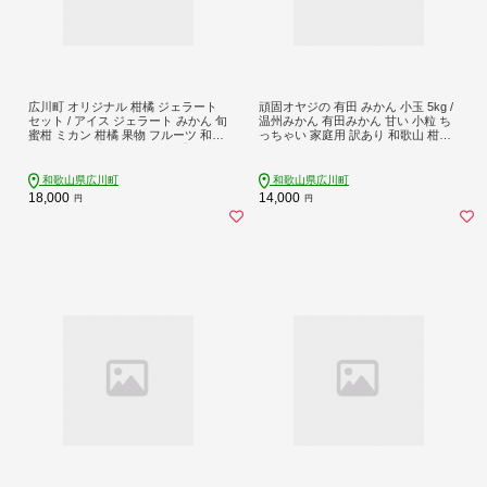
広川町 オリジナル 柑橘 ジェラート
頑固オヤジの 有田 みかん 小玉 5kg /
セット / アイス ジェラート みかん 旬
温州みかん 有田みかん 甘い 小粒 ち
蜜柑 ミカン 柑橘 果物 フルーツ 和歌
っちゃい 家庭用 訳あり 和歌山 柑橘
山県 広川町【sho115-hiro-20】
※2026年11月中旬～2027年1月下旬
頃に順次発送 【krf004-s-5B】
和歌山県広川町
和歌山県広川町
18,000
14,000
円
円