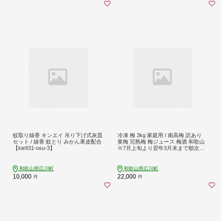
蚊取り線香 キンエイ 吊り下げ式灰皿
冷凍 梅 3kg 家庭用 / 南高梅 訳あり
セット / 線香 蚊とり みかん果皮配合
黄梅 完熟梅 梅ジュース 梅酒 和歌山
【kie931-osu-3】
※7月上旬より翌年3月末まで順次発
送 ※北海道・沖縄・離島への配送不
可 【ikd510-c-3B】
和歌山県広川町
和歌山県広川町
10,000
22,000
円
円