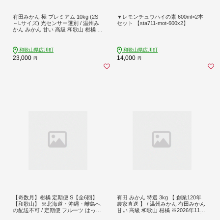
有田みかん 極 プレミアム 10kg (2S
▼レモンチュウハイの素 600ml×2本
～Lサイズ) 光センサー選別 / 温州み
セット 【sta711-mot-600x2】
かん みかん 甘い 高級 和歌山 柑橘 ※
2026年11月下旬～2027年1月上旬頃
に順次発送予定 ※北海道・沖縄・離
島への配送不可 【nuk004-p-10E】
和歌山県広川町
和歌山県広川町
23,000
14,000
円
円
【奇数月】柑橘 定期便 S【全6回】
有田 みかん 特選 3kg 【 創業120年
【和歌山】 ※北海道・沖縄・離島へ
農家直送 】 / 温州みかん 有田みかん
の配送不可 / 定期便 フルーツ はっさ
甘い 高級 和歌山 柑橘 ※2026年11月
く せとか 不知火 清見オレンジ カラ
中旬～2027年1月下旬に順次発送【is