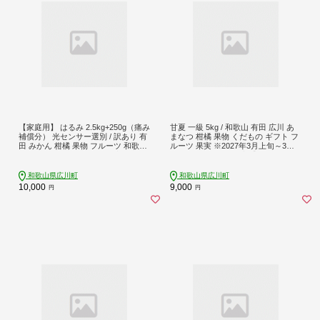
【家庭用】 はるみ 2.5kg+250g（痛み
甘夏 一級 5kg / 和歌山 有田 広川 あ
補償分） 光センサー選別 / 訳あり 有
まなつ 柑橘 果物 くだもの ギフト フ
田 みかん 柑橘 果物 フルーツ 和歌山
ルーツ 果実 ※2027年3月上旬～3月
デコポン の姉妹品種 ※2月上旬～3月
下旬頃に順次発送予定【hkt023-p-
下旬頃に順次発送予定 ※北海道・沖
5】
縄・離島配送不可【ikd013-c-2d5B】
和歌山県広川町
和歌山県広川町
10,000
9,000
円
円