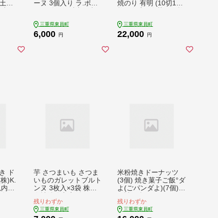
(土日
ーヌ 3個入り ラ.ポア
焼のり 有明 (10切100
 東員
ール《30日以内に出
枚×6缶入) 海苔 600枚
 大豆
荷予定(土日祝除く)》
浜乙女《30日以内に
三重県東員町
三重県東員町
 st-
お菓子 米粉 きな粉 き
出荷予定(土日祝除
6,000
22,000
なこ 三重県 東員町 ギ
く)》ギフト 贈答 プレ
円
円
フト
ゼント 贈り物 三重県
東員町 国産 焼きのり
ご飯のお供 ごはんの
お供 有明海産 有明海
苔 白米 おつまみ 寿司
大容量 のり
き ド
芋 さつまいも さつま
米粉焼きドーナッツ
株)K.
いものガレットブルト
(3個) 焼き菓子ご飯°ダ
以内に
ンヌ 3枚入×3袋 株式
よ(ごパンダよ)(7個)
除
会社純八商店《30日
の詰め合わせセット
残りわずか
残りわずか
 焼き
以内に出荷予定(土日
(株)K.D.Farm《30日
三重県東員町
三重県東員町
ン 豆
祝除く)》ギフト 送料
以内に出荷予定(土日