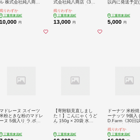
ル 株式会社純八商店
式会社純八商店《30
以内に発送予定
《30日以内に発送予
日以内に発送予定(土
祝除く)》三重県
残りわずか
残りわずか
定(土日祝除く)》冷凍
日祝除く)》冷凍 ギフ
町 大豆 東員町産
三重県東員町
三重県東員町
三重県東員町
ギフト 送料無料 タル
ト 送料無料 タルト ス
粉 きなこ 送料無料
10,000
13,000
5,000
ト スイーツ さつまい
イーツ さつまいも 純
p
円
円
円
も 三重県 東員町 サツ
八 在庫なくなり次第
マイモ アーモンドタ
終了
ルト 薩摩芋 お菓子 産
地直送 紅春香 べには
るか
マドレーヌ スイーツ
【寄附額見直しまし
ドーナツ 米粉焼
米粉ときな粉のマドレ
た！】こんにゃくうど
ーナッツ 9個入 (
ーヌ 5個入り ラ.ポア
ん 150g × 20袋 水谷
D.Farm《30日
ール《30日以内に出
蒟蒻店《30日以内に
出荷予定(土日祝
残りわずか
荷予定(土日祝除く)》
出荷予定(土日祝除
く)》お菓子 米粉
三重県東員町
三重県東員町
三重県東員町
お菓子 米粉 きな粉 き
く)》三重県 東員町 こ
ドーナツ プレー