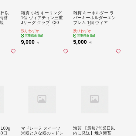
業日以
雑貨 小物 キーリング
雑貨 キーホルダー ラ
海苔
1個 ヴィアティン三重
バーキーホルダーエン
焼 焼
Jリーグ クラブ《30日
ブレム 1個 ヴィアテ
6個)
以内に発送予定(土日
ィン三重 Jリーグ ク
残りわずか
残りわずか
乙女《3
祝除く)》スポーツ ギ
ラブ《30日以内に発
三重県東員町
三重県東員町
定(土
フト サッカー 三重県
送予定(土日祝除く)》
9,000
5,000
県 東
東員町 送料無料
スポーツ ギフト サッ
円
円
 乾の
カー 三重県 東員町 送
料無料
100g
マドレーヌ スイーツ
海苔 【最短7営業日以
0日
米粉ときな粉のマドレ
内に発送】焼き海苔