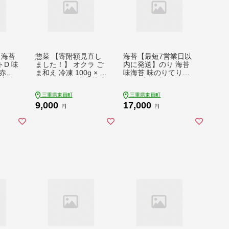
】海苔
惣菜 【寄附額見直し
海苔【最短7営業日以
D 味
ました！】 オクラ ご
内に発送】のり 海苔
赤焙
ま和え 冷凍 100g × 1
味海苔 味のりてりや
味付
0個 ヤマダイ食品株式
き (10切70枚×10個)
り 塩
会社《30日以内に発
海苔 700枚 浜乙女《3
三重県東員町
三重県東員町
浜乙
送予定(土日祝除く)》
0日以内に発送予定(土
9,000
17,000
の翌月
三重県 東員町 おくら
日祝除く)》三重県 東
円
円
三重県
ごま 胡麻 和え おかず
員町 ギフト 国産 遠赤
 味の
小鉢
焙焼 大容量
国海苔
産 有