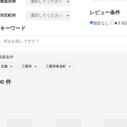
都道府県
レビュー条件
市区町村
指定なし
★3.5
キーワード
検索条件
近畿
三重県
三重県東員町
×
×
×
90 件