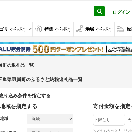
ログイン
ゴリ
から探す
特集
から探す
地域
から探す
旅
員町の返礼品一覧
三重県東員町のふるさと納税返礼品一覧
絞り込み条件を指定する
地域を指定する
寄付金額を指定
地域
円
※どちらかの入力でも検