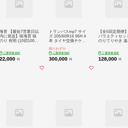
海苔 【最短7営業日以
トランパスmp7 サイ
【全5回定期便
内に発送】味海苔 味
ズ 205/60R16 96H 4
バラエティセット
のり 有明 (10切100枚
本 タイヤ交換チケッ
のりてりやき 遠
×6缶入) 海苔 600枚
ト付き 《30日以内に
焼焼のり 韓国風
残りわずか
浜乙女《30日以内に
出荷予定(土日祝除
のり 酢付手巻の
三重県東員町
三重県東員町
三重県東員町
出荷予定(土日祝除
く)》株式会社トーヨ
付おにぎりのり 
22,000
300,000
128,000
く)》ギフト 贈答 プレ
ータイヤジャパン 三
女《お申込み月
円
円
円
ゼント 贈り物 三重県
重県 東員町 自動車用
から出荷開始》
東員町 国産 ご飯のお
夏タイヤ タイヤ ミニ
東員町 海苔 のり
供 ごはんのお供 有明
バン ロングライフ 株
り 焼き海苔 韓
海産 有明海苔 白米 お
式会社三油商会
手巻き 塩付き 国
つまみ 寿司 大容量 の
明海苔 セット
り