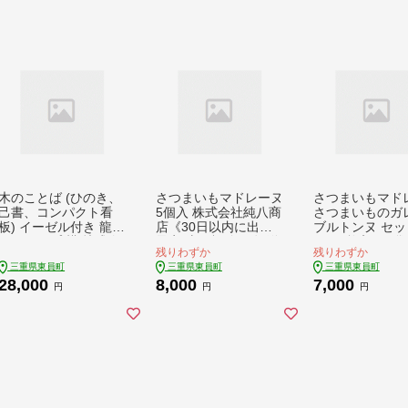
1
1
木のことば (ひのき、
さつまいもマドレーヌ
さつまいもマド
己書、コンパクト看
5個入 株式会社純八商
さつまいものガ
板) イーゼル付き 龍神
店《30日以内に出荷
ブルトンヌ セット
さまタイプ 横 株式会
予定(土日祝除く)》送
個) (3枚入 × 1袋
残りわずか
残りわずか
社喜満満猫 1個《90日
料無料 サツマイモ 三
セット 株式会社
三重県東員町
三重県東員町
三重県東員町
以内に出荷予定(土日
重県 東員町 お菓子 お
商店《30日以内
28,000
8,000
7,000
祝除く)》三重県 東員
やつ マドレーヌ 紅は
荷予定(土日祝除
円
円
円
町 紀州熊野ひのき 一
るか マドレーヌ x-1
ギフト 送料無料
枚板 己書 手描き 屋号
キー 三重県 東員
名前 名入れ 癒し
菓子 おやつ 紅
厚焼き 厚焼きク
ー マドレーヌ x-