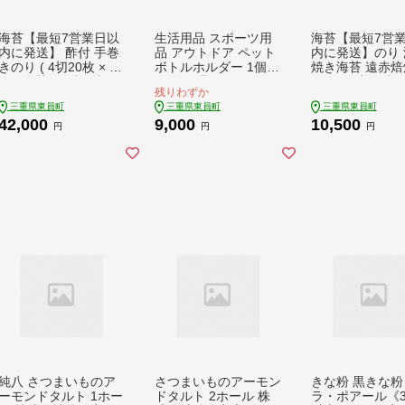
海苔【最短7営業日以
生活用品 スポーツ用
海苔【最短7営
内に発送】 酢付 手巻
品 アウトドア ペット
内に発送】のり 
きのり ( 4切20枚 × 30
ボトルホルダー 1個
焼き海苔 遠赤焙
個 ) 海苔 600枚 浜乙
保冷 保温 ヴィアティ
のり (10切70枚×
残りわずか
女《30日以内に発送
ン三重 Jリーグ クラ
海苔 420枚 浜
三重県東員町
三重県東員町
三重県東員町
予定(土日祝除く)》三
ブ《30日以内に発送
0日以内に発送予
42,000
9,000
10,500
重県 東員町 国産 手巻
予定(土日祝除く)》ス
日祝除く)》三重
円
円
円
き寿司 大容量 のり
ポーツ ギフト 三重県
員町 ギフト 国産
東員町 送料無料
り 大容量
純八 さつまいものア
さつまいものアーモン
きな粉 黒きな粉 
ーモンドタルト 1ホー
ドタルト 2ホール 株
ラ・ポアール《3