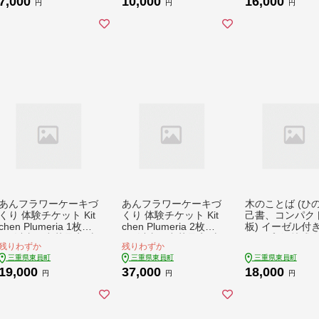
7,000
10,000
16,000
なこ 三重県 東員町 ギ
んにゃく 蒟蒻 うどん
乳 ココナッツミ
円
円
円
フト
ヘルシー 低カロリー
三重県 東員町 
ダイエット
詰め合わせ デザ
8大アレルゲン
スイーツ 国産 
ンフリー ビーガン
あんフラワーケーキづ
あんフラワーケーキづ
木のことば (ひ
くり 体験チケット Kit
くり 体験チケット Kit
己書、コンパク
chen Plumeria 1枚《3
chen Plumeria 2枚《3
板) イーゼル付き
0日以内に出荷予定(土
0日以内に出荷予定(土
タイプ 縦 株式
残りわずか
残りわずか
日祝除く)》Kitchen Pl
日祝除く)》Kitchen Pl
満満猫 1個《9
三重県東員町
三重県東員町
三重県東員町
umeria 三重県 東員町
umeria 三重県 東員町
に出荷予定(土
19,000
37,000
18,000
フラワー ケーキ 体験
フラワー ケーキ 体験
く)》三重県 東員
円
円
円
型 チケット 洋菓子 ア
型 チケット 洋菓子 ア
州熊野ひのき 一
イシングクッキー 花
イシングクッキー 花
己書 手描き 屋号
束 野菜 果物 パウダー
束 野菜 果物 パウダー
名入れ 癒し
家族 恋人 レッスン x-
家族 恋人 レッスン x-