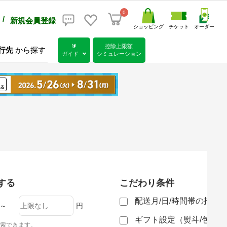
0
/
新規会員登録
ショッピング
チケット
オーダー
🔰
控除上限額
行先
から探す
ガイド
シミュレーション
する
こだわり条件
配送月/日/時間帯の指定
～
円
ギフト設定（熨斗/包装
索できます。