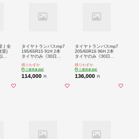
( 全
タイヤトランパスmp7
タイヤトランパスmp7
教室)
195/65R15 91H 2本
205/60R16 96H 2本
以内
タイヤのみ《30日以
タイヤのみ《30日以
日祝除
内に出荷予定(土日祝
内に出荷予定(土日祝
残りわずか
残りわずか
カフェ
除く)》株式会社トー
除く)》株式会社トー
三重県東員町
三重県東員町
ベビー
ヨータイヤジャパン
ヨータイヤジャパン
114,000
136,000
赤ちゃ
三重県 東員町 自動車
三重県 東員町 自動車
円
円
 子供
用 夏タイヤ タイヤ ミ
用 夏タイヤ タイヤ ミ
 カフ
ニバン ロングライフ
ニバン ロングライフ
ウェット 摩耗性 安定
ウェット 摩耗性 安定