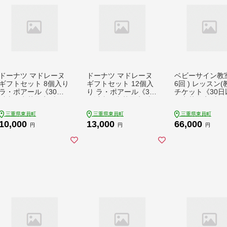
ドーナツ マドレーヌ
ドーナツ マドレーヌ
ベビーサイン教室 
ギフトセット 8個入り
ギフトセット 12個入
6回 ) レッスン(
ラ・ポアール《30日
り ラ・ポアール《30
チケット《30日
以内に出荷予定(土日
日以内に出荷予定(土
に出荷予定(土
祝除く)》お菓子 米粉
日祝除く)》お菓子 米
く)》たんぽぽ
三重県東員町
三重県東員町
三重県東員町
大豆 焼きドーナツ プ
粉 大豆 焼きドーナツ
三重県 東員町 
10,000
13,000
66,000
レーン 日本酒 抹茶 チ
プレーン 日本酒 抹茶
サイン 習い事 
円
円
円
ョコ チョコレート 三
チョコ チョコレート
ん こども 子ども
重県 東員町 ギフト 詰
三重県 東員町 ギフト
子育て 教室 相談
め合わせ ラッピング
詰め合わせ ラッピン
ェ
のし 熨斗
グ のし 熨斗