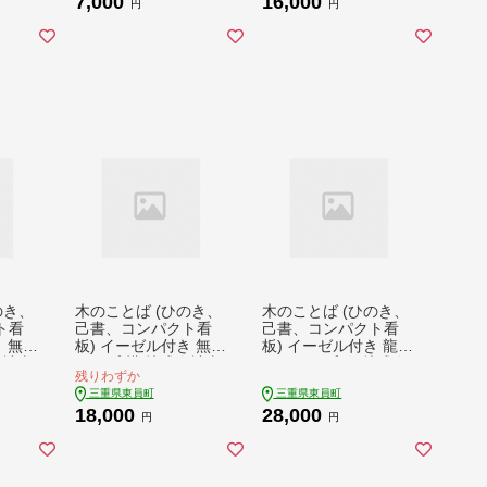
7,000
16,000
ルク
無料 サツマイモ クッ
祝除く)》お菓子 米粉
円
円
ギフト
キー 三重県 東員町 お
焼きドーナツ 三重県
ート
菓子 おやつ サブレ 紅
東員町 ギフト 詰め合
不使用
はるか スイーツ ヘル
わせ スイーツ 国産 グ
グルテ
シー 厚焼きサブレ 焼
ルテンフリー x-1
 x-1
き菓子
のき、
木のことば (ひのき、
木のことば (ひのき、
ト看
己書、コンパクト看
己書、コンパクト看
 無地
板) イーゼル付き 無地
板) イーゼル付き 龍神
会社喜
タイプ 横 株式会社喜
さまタイプ 縦 株式会
残りわずか
0日以内
満満猫 1個《90日以内
社喜満満猫 1個《90日
三重県東員町
三重県東員町
日祝除
に出荷予定(土日祝除
以内に出荷予定(土日
18,000
28,000
町 紀
く)》三重県 東員町 紀
祝除く)》三重県 東員
円
円
枚板
州熊野ひのき 一枚板
町 紀州熊野ひのき 一
 名前
己書 手描き 屋号 名前
枚板 己書 手描き 屋号
名入れ 癒し
名前 名入れ 癒し