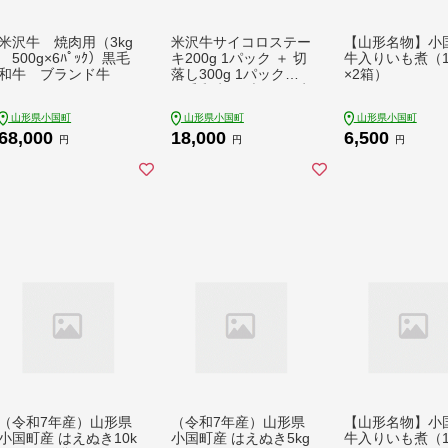
米沢牛 焼肉用（3kg
米沢牛サイコロステー
【山形名物】小
500g×6ﾊﾟｯｸ）黒毛
キ200g 1パック ＋ 切
牛入りいも煮（
和牛 ブランド牛
落し300g 1パック
×2箱）
黒毛和牛 ブランド牛
山形県小国町
山形県小国町
山形県小国町
68,000
18,000
6,500
円
円
円
（令和7年産）山形県
（令和7年産）山形県
【山形名物】小
小国町産 はえぬき10k
小国町産 はえぬき5kg
牛入りいも煮（