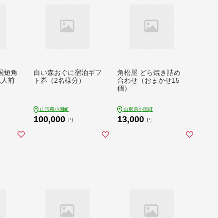
国短角
白い森おぐに宿泊ギフ
角松屋 どら焼き詰め
1人前
ト券（2名様分）
合わせ（おまかせ15
個）
山形県小国町
山形県小国町
100,000
13,000
円
円