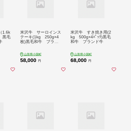
.6k
米沢牛 サーロインス
米沢牛 すき焼き用(2
ｸ）黒毛
テーキ(1kg 250g×4
kg 500g×4ﾊﾟｯｸ)黒毛
牛
枚)黒毛和牛 ブラン
和牛 ブランド牛
ド牛
山形県小国町
山形県小国町
58,000
68,000
円
円