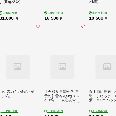
g（5kg×2袋）
×4箱）
山形県小国町
山形県小国町
山形県小国町
31,000
16,500
10,500
円
円
円
白い森の白いわらび餅
【令和８年産米 先行
食中酒に最適 
（1箱）
予約】雪若丸5kg（5k
造 まわる水 
g×1袋） 安心安全な
酒 700mlパッ
おぐに木酢米 ～新嘗
本セット
祭献穀農家の米～
山形県小国町
山形県小国町
山形県小国町