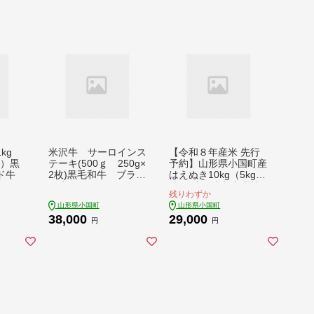
kg
米沢牛 サーロインス
【令和８年産米 先行
ク）黒
テーキ(500ｇ 250g×
予約】山形県小国町産
ド牛
2枚)黒毛和牛 ブラン
はえぬき10kg（5kg×2
ド牛
袋) 小国米穀商業協
残りわずか
同組合
山形県小国町
山形県小国町
38,000
29,000
円
円