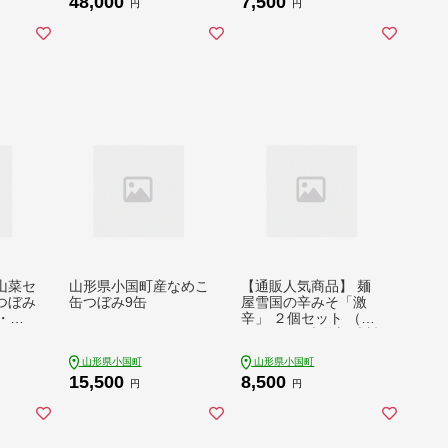
48,000
7,500
円
円
山菜セ
山形県小国町産なめこ
【通販人気商品】 麺
つぼみ
缶つぼみ9缶
屋雪国の辛みそ「激
・な
辛」 ２個セット （12
ど・ミ
0g×2個） 味噌 調味料
）
山形県小国町
山形県小国町
15,500
8,500
円
円