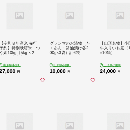
【令和８年産米 先行
グランマのお漬物（た
【山形名物】小
予約】特別栽培米 つ
くあん・醤油漬け各2
牛入りいも煮（
や姫10kg（5kg × 2
00g×3袋）計6袋
×10箱）
袋） 安心安全なおぐ
に木酢米 ～新嘗祭献
山形県小国町
山形県小国町
山形県小国町
穀農家の米～
27,000
10,000
24,000
円
円
円