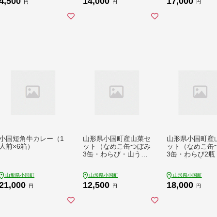
4,500
14,000
17,000
円
円
円
小国短角牛カレー（1
山形県小国町産山菜セ
山形県小国町産
人前×6箱）
ット（なめこ缶つぼみ
ット（なめこ缶
3缶・わらび・山う
3缶・わらび2瓶
ど・ミックスきのこ
めこ2瓶・山う
瓶）
ックスきのこ瓶
山形県小国町
山形県小国町
山形県小国町
21,000
12,500
18,000
円
円
円