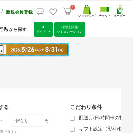
0
/
新規会員登録
ショッピング
チケット
オーダー
🔰
控除上限額
行先
から探す
ガイド
シミュレーション
する
こだわり条件
配送月/日/時間帯の指定
～
円
ギフト設定（熨斗/包装
索できます。