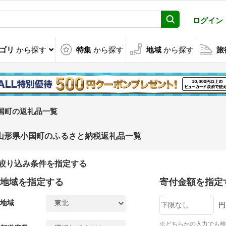
ログイン
ゴリ
から探す
特集
から探す
地域
から探す
旅
国町の返礼品一覧
山形県小国町のふるさと納税返礼品一覧
絞り込み条件を指定する
地域を指定する
寄付金額を指定
地域
円
※どちらかの入力でも検