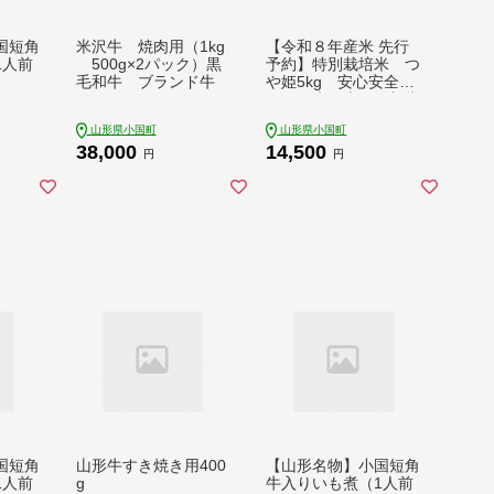
国短角
米沢牛 焼肉用（1kg
【令和８年産米 先行
1人前
500g×2パック）黒
予約】特別栽培米 つ
毛和牛 ブランド牛
や姫5kg 安心安全な
おぐに木酢米 ～新嘗
祭献穀農家の米～
山形県小国町
山形県小国町
38,000
14,500
円
円
国短角
山形牛すき焼き用400
【山形名物】小国短角
1人前
g
牛入りいも煮（1人前