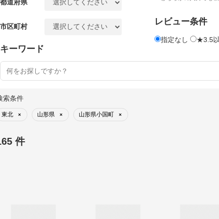
都道府県
レビュー条件
市区町村
指定なし
★3.5
キーワード
検索条件
東北
山形県
山形県小国町
×
×
×
165 件