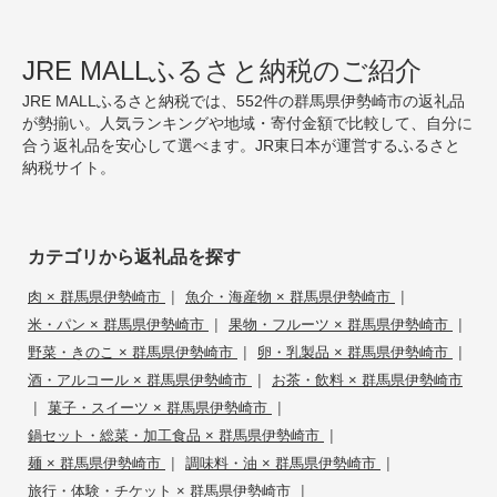
JRE MALLふるさと納税のご紹介
JRE MALLふるさと納税では、552件の群馬県伊勢崎市の返礼品
が勢揃い。人気ランキングや地域・寄付金額で比較して、自分に
合う返礼品を安心して選べます。JR東日本が運営するふるさと
納税サイト。
カテゴリから返礼品を探す
|
|
肉 × 群馬県伊勢崎市
魚介・海産物 × 群馬県伊勢崎市
|
|
米・パン × 群馬県伊勢崎市
果物・フルーツ × 群馬県伊勢崎市
|
|
野菜・きのこ × 群馬県伊勢崎市
卵・乳製品 × 群馬県伊勢崎市
|
酒・アルコール × 群馬県伊勢崎市
お茶・飲料 × 群馬県伊勢崎市
|
|
菓子・スイーツ × 群馬県伊勢崎市
|
鍋セット・総菜・加工食品 × 群馬県伊勢崎市
|
|
麺 × 群馬県伊勢崎市
調味料・油 × 群馬県伊勢崎市
|
旅行・体験・チケット × 群馬県伊勢崎市