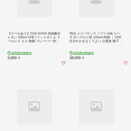
【ラベルあり】OZA SODA 強炭酸水
明治 メイバランス ソフトJelly ピー
レモン 500ml 24本 | ペットボトル ラ
チヨーグルト味 125ml×36個 ｜ UDF
ベルレス エコ 無糖 フレーバー 割り
区分4 かまなくてよい 介護食 嚥下食
材 ソーダ割り ハイボール
栄養補助食品 ゼリー 高カロリー 200
kcal たんぱく質 亜鉛配合 高齢者 食
事介助 飲み込みやすい 非常食 防災
群馬県伊勢崎市
群馬県伊勢崎市
食 備蓄 常温保存 ローリングストッ
5,000
38,000
円
円
ク ミネラル7種 ビタミン10種 食物繊
維 栄養バランス 低栄養対策 食欲不
振 夏バテ 手軽 まとめ買い