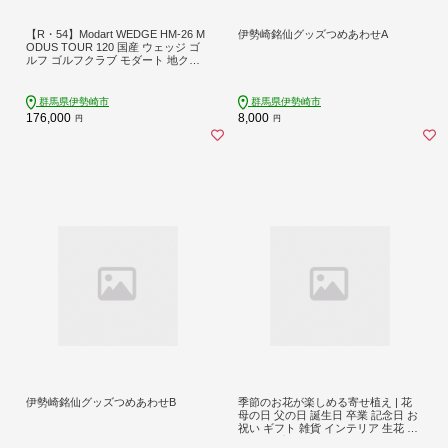
【R・54】Modart WEDGE HM-26 M
伊勢崎銘仙グッズつめあわせA
ODUS TOUR 120 国産 ウェッジ ゴ
ルフ ゴルフクラブ モダート 地クラ
ブ
群馬県伊勢崎市
群馬県伊勢崎市
176,000
8,000
円
円
伊勢崎銘仙グッズつめあわせB
季節のお花が楽しめる寄せ植え | 花
母の日 父の日 誕生日 卒業 記念日 お
祝い ギフト 雑貨 インテリア 生花 寄
せ植え プレゼント 贈答用