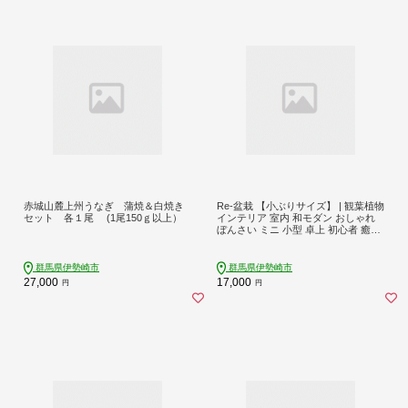
赤城山麓上州うなぎ 蒲焼＆白焼き
Re-盆栽 【小ぶりサイズ】 | 観葉植物
セット 各１尾 (1尾150ｇ以上）
インテリア 室内 和モダン おしゃれ
ぼんさい ミニ 小型 卓上 初心者 癒し
和風 グリーン 植物 赤松 真柏 エコ ア
ップサイクル SDGs 陶器 鉢植え 自
然 一点物 飾り 育てやすい 観賞用 樹
群馬県伊勢崎市
群馬県伊勢崎市
木 日本製 和室 群馬県 伊勢崎市
27,000
17,000
円
円