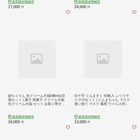
植物 ハトムギ 保湿 ニキビ 乾燥 くす
肌あれ くすみ エイジングケア スキ
群馬県伊勢崎市
群馬県伊勢崎市
み 日焼け 夏肌ケア スキンケア 化粧
ンケア 保湿 水分保持 うるおい 伊勢
17,000
24,000
円
円
水 さっぱり うるおい みずみずしい
崎市
伊勢崎市
妙ちくりん 生クリーム大福6種mix20
白十字 ぐんますく 50枚入 ふつうサ
個セット | 菓子 和菓子 クリーム大福
イズ×3セット | ぐんまちゃん マスク
生クリーム大福 セット お取り寄せ
使い捨て マスク 風邪 ウイルス対策
贈答用 銘菓 お菓子 だいふく 個包装
花粉 花粉症 インフルエンザ対策 マ
スイーツ 詰め合わせ 手土産 ギフト
スク
甘味 和スイーツ お茶菓子 贈答 お中
群馬県伊勢崎市
群馬県伊勢崎市
元 お歳暮 お祝い 生クリーム大福 コ
16,000
13,000
円
円
ーヒー大福 抹茶大福 ショコラ大福
ブルーベリー大福 モンブラン大福 お
取り寄せ