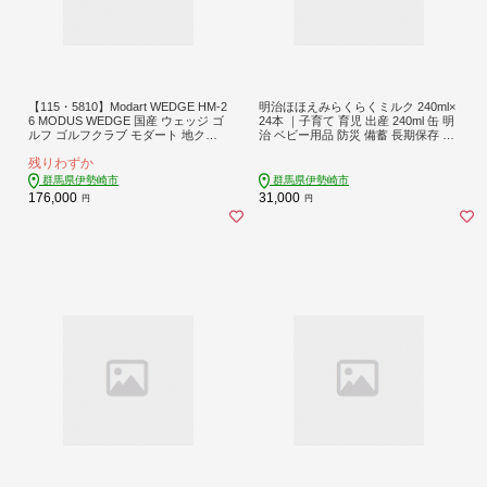
【115・5810】Modart WEDGE HM-2
明治ほほえみらくらくミルク 240ml×
6 MODUS WEDGE 国産 ウェッジ ゴ
24本 ｜子育て 育児 出産 240ml 缶 明
ルフ ゴルフクラブ モダート 地クラ
治 ベビー用品 防災 備蓄 長期保存 赤
ブ
ちゃん 液体 ミルク 温めなし 哺乳瓶
残りわずか
母乳 常温 群馬県 伊勢崎市
群馬県伊勢崎市
群馬県伊勢崎市
176,000
31,000
円
円