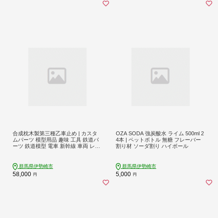
伊勢崎市
合成枕木製第三種乙車止め | カスタ
OZA SODA 強炭酸水 ライム 500ml 2
ムパーツ 模型用品 趣味 工具 鉄道パ
4本 | ペットボトル 無糖 フレーバー
ーツ 鉄道模型 電車 新幹線 車両 レー
割り材 ソーダ割り ハイボール
ル 枕木 まくらぎ DIY 継目板 締結金
具 車止め棒 車止めレール 合成枕木
群馬県 伊勢崎市※沖縄・離島（一部
群馬県伊勢崎市
群馬県伊勢崎市
除く）への配送不可
58,000
5,000
円
円