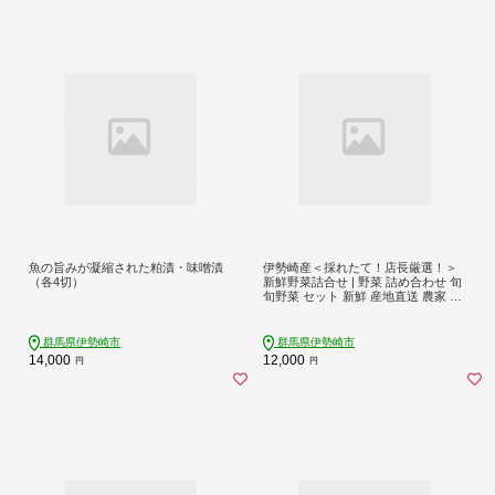
魚の旨みが凝縮された粕漬・味噌漬
伊勢崎産＜採れたて！店長厳選！＞
（各4切）
新鮮野菜詰合せ | 野菜 詰め合わせ 旬
旬野菜 セット 新鮮 産地直送 農家 産
直 家庭用 定番野菜 おまかせ 厳選 直
売所 冷蔵 群馬県 伊勢崎市 国産野菜
季節の野菜 やさい サラダ
群馬県伊勢崎市
群馬県伊勢崎市
14,000
12,000
円
円