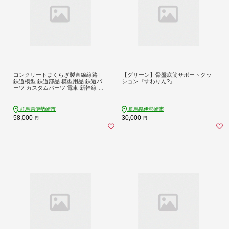
コンクリートまくらぎ製直線線路 |
【グリーン】骨盤底筋サポートクッ
鉄道模型 鉄道部品 模型用品 鉄道パ
ション『すわりん?』
ーツ カスタムパーツ 電車 新幹線 車
両 DIY 枕木 まくらぎ コンクリートま
くらぎ レール 鉄製レール 継目板 締
結金具 群馬県 伊勢崎市※沖縄・離島
群馬県伊勢崎市
群馬県伊勢崎市
（一部除く）への配送不可
58,000
30,000
円
円