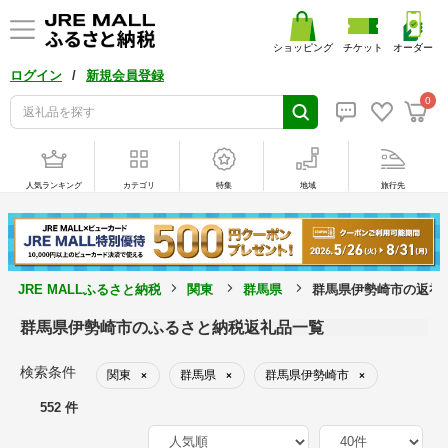
ショッピング
チケット
オーダー
/
ログイン
新規会員登録
0
人気ランキング
カテゴリ
特集
地域
旅行先
JRE MALLふるさと納税
関東
群馬県
群馬県伊勢崎市の返礼
群馬県伊勢崎市のふるさと納税返礼品一覧
検索条件
関東
群馬県
群馬県伊勢崎市
×
×
×
552 件