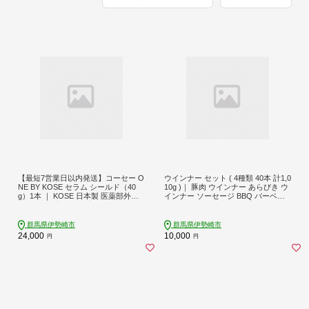
【最短7営業日以内発送】コーセー O
ウインナー セット ( 4種類 40本 計1,0
NE BY KOSE セラム シールド（40
10g )｜ 豚肉 ウインナー あらびき ウ
g）1本 ｜ KOSE 日本製 医薬部外品
インナー ソーセージ BBQ バーベキ
うるおい改善 シワ改善 ライスパワー
ュー アウトドア キャンプ ういんな
No.11+ バーム クリーム 乾燥 毛穴 肌
ー 肉 豚肉 惣菜 詰め合わせ お弁当 朝
あれ くすみ 根本ケア エイジングケ
食 おつまみ 食べ比べ そーせーじ パ
群馬県伊勢崎市
群馬県伊勢崎市
ア スキンケア 保湿 水分保持
ーティー 真空パック ソーセージ ウ
24,000
10,000
円
円
インナー 群馬 伊勢崎