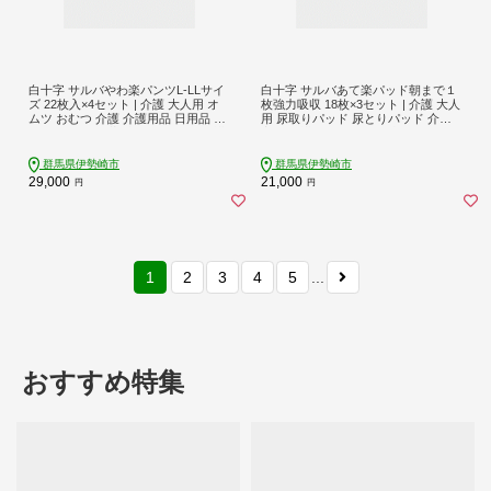
白十字 サルバやわ楽パンツL-LLサイ
白十字 サルバあて楽パッド朝まで１
ズ 22枚入×4セット | 介護 大人用 オ
枚強力吸収 18枚×3セット | 介護 大人
ムツ おむつ 介護 介護用品 日用品 消
用 尿取りパッド 尿とりパッド 介護
耗品 おむつ 備蓄 防災 ストック 介護
夜用 介護用品 おやすみ 朝までぐっ
すり 尿取りパッド 通気性 抗菌 消臭
日用品 消耗品 備蓄 防災 ストック 介
群馬県伊勢崎市
群馬県伊勢崎市
護
29,000
21,000
円
円
1
2
3
4
5
...
おすすめ特集