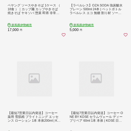
ペヤング ソースやきそば 1ケース （
【ラベルレス】OZA SODA 強炭酸水
18食 ）｜カップ麺 カップやきそば
プレーン 500ml 24本 | ペットボトル
焼きそば ヤキソバ 惣菜 即席 非常食
ラベルレス エコ 無糖 割り材 ソーダ
保存食 常温 保存 防災 備蓄 災害対策
割り ハイボール
ストック やきそば ケース 定番
群馬県伊勢崎市
群馬県伊勢崎市
17,000
5,000
円
円
【最短7営業日以内発送】コーセー
【最短7営業日以内発送】コーセー O
薬用 雪肌精 ブライトニング エッセ
NE BY KOSE セラムヴェール ディー
ンス ローション 1本 本体200ml | KO
プリペア 60ml 1本 本体 | KOSE 日本
SE 日本製 医薬部外品 透明感 ブライ
製 医薬部外品 導入美容液 ブースタ
トニング シミ ソバカス 肌あれ 和漢
ー セラミド ライスパワー 乾燥 毛穴