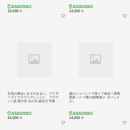
群馬県伊勢崎市
群馬県伊勢崎市
16,000
14,000
円
円
生花の風合いをそのままに…プリザ
脂がジューシーで旨くて絶品！群馬
ーブドフラワーアレンジＬ ブラウ
県産 ハーブ豚の味噌漬け（5パック
ン | 花 母の日 父の日 誕生日 卒業 記
入）
念日 お祝い ギフト 雑貨 インテリア
生花 プレゼント 贈答用
群馬県伊勢崎市
群馬県伊勢崎市
44,000
14,000
円
円