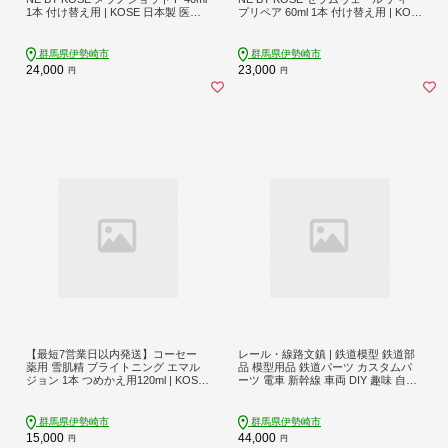
1本 付け替え用 | KOSE 日本製 医薬
プリペア 60ml 1本 付け替え用 | KOS
部外品 美容液 シミ予防 シミ ソバカ
E 日本製 医薬部外品 導入美容液 ブー
ス コウジ酸 根本ケア 透明感 浸透 乾
スター セラミド ライスパワー 乾燥
燥 毛穴 肌あれ くすみ エイジングケ
毛穴 肌あれ くすみ エイジングケア
群馬県伊勢崎市
群馬県伊勢崎市
ア スキンケア アフターケア 保湿 詰
スキンケア 保湿 水分保持 うるおい
24,000
23,000
円
円
め替え レフィル 伊勢崎市
詰め替え レフィル 伊勢崎市
【最短7営業日以内発送】コーセー
レール・線路文鎮 | 鉄道模型 鉄道部
薬用 雪肌精 ブライトニング エマル
品 模型用品 鉄道パーツ カスタムパ
ジョン 1本 つめかえ用120ml | KOSE
ーツ 電車 新幹線 車両 DIY 趣味 自作
日本製 医薬部外品 透明感 ブライト
工作 枕木 まくらぎ コンクリートま
ニング シミ ソバカス 肌あれ 和漢植
くらぎ 合成まくらぎ 鉄製レール 継
物 ハトムギ 保湿 ニキビ 乾燥 くすみ
目板 群馬県 伊勢崎市※沖縄・離島
群馬県伊勢崎市
群馬県伊勢崎市
日焼け 夏肌ケアスキンケア 乳液 し
（一部除く）への配送不可
15,000
44,000
円
円
っとり うるおい 詰め替え レフィル