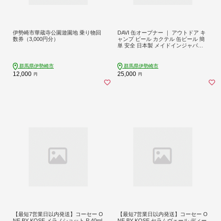
伊勢崎市華蔵寺公園遊園地 乗り物回
DAVI 缶オープナー ｜ アウトドア キ
数券（3,000円分）
ャンプ ビール カクテル 缶ビール 簡
単 安全 日本製 メイドインジャパン
調理器具 キッチン キャンプツール
キッチンツール 便利グッズ 缶切り
デザイン おしゃれ 機能美 コンパク
群馬県伊勢崎市
群馬県伊勢崎市
ト キャンプ道具 キャンプギア お酒
12,000
25,000
円
円
グッズ 晩酌 ギフト 母の日 父の日 プ
チギフト ゴールデンウイーク BBQ
【最短7営業日以内発送】コーセー O
【最短7営業日以内発送】コーセー O
NE BY KOSE メラノショット P 40ml
NE BY KOSE セラムヴェール ディー