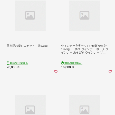
国産豚お楽しみセット 計2.1kg
ウインナー充実セット(7種類70本 計
1.67kg) ｜ 豚肉 ウインナー ポーク ウ
インナー あらびき ウインナー ソー
セージ BBQ バーベキュー アウトド
ア キャンプ ういんなー 肉 豚肉 冷凍
惣菜 詰め合わせ お弁当 朝食 食べ比
群馬県伊勢崎市
群馬県伊勢崎市
べ おつまみ そーせーじ パーティー
20,000
16,000
円
円
真空パック ソーセージ ウインナー
群馬 伊勢崎