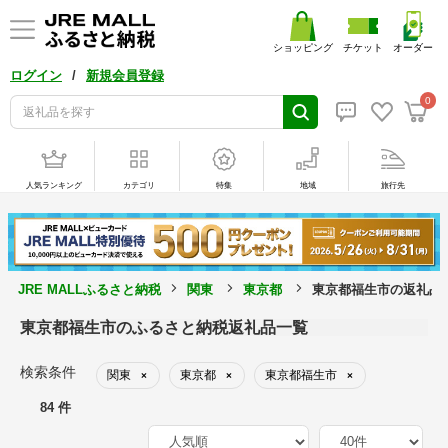
ショッピング
チケット
オーダー
/
ログイン
新規会員登録
0
人気ランキング
カテゴリ
特集
地域
旅行先
JRE MALLふるさと納税
関東
東京都
東京都福生市の返礼品
東京都福生市のふるさと納税返礼品一覧
検索条件
関東
東京都
東京都福生市
×
×
×
84 件