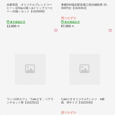
自家焙煎 オリジナルブレンドコー
東横INN福生駅前東口宿泊補助券 20,
ヒー＜豆50g×2袋＞&ドリップコーヒ
000円分【1626352】
ー＜10袋＞セット【1625608】
残りわずか
東京都福生市
東京都福生市
12,000
67,000
円
円
ワンコOKカフェ「Cafeどす」ペアラ
CafeどすオリジナルTシャツ A柄
ンチセット券【1622521】
黒 Mサイズ【1622530】
残りわずか