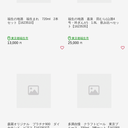
福生の地酒 福生まれ 720ml 2本
福生の地酒 嘉泉 田むら(山酒4
セット【1623510】
号・吟ぎんが) 1.8L 飲み比べセッ
ト【1623535】
東京都福生市
東京都福生市
13,000
25,000
円
円
森羅オリジナル プラチナ900 ダイ
多満自慢 クラフトビール 東京ブ
ヤモンド ピアス【1623537】
ルース 330ml 3種セット【162355