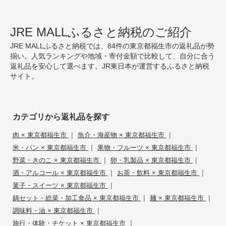
JRE MALLふるさと納税のご紹介
JRE MALLふるさと納税では、84件の東京都福生市の返礼品が勢
揃い。人気ランキングや地域・寄付金額で比較して、自分に合う
返礼品を安心して選べます。JR東日本が運営するふるさと納税
サイト。
カテゴリから返礼品を探す
|
|
肉 × 東京都福生市
魚介・海産物 × 東京都福生市
|
|
米・パン × 東京都福生市
果物・フルーツ × 東京都福生市
|
|
野菜・きのこ × 東京都福生市
卵・乳製品 × 東京都福生市
|
|
酒・アルコール × 東京都福生市
お茶・飲料 × 東京都福生市
|
菓子・スイーツ × 東京都福生市
|
|
鍋セット・総菜・加工食品 × 東京都福生市
麺 × 東京都福生市
|
調味料・油 × 東京都福生市
|
旅行・体験・チケット × 東京都福生市