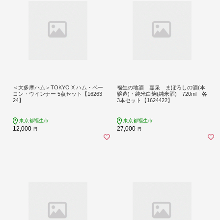
＜大多摩ハム＞TOKYO X ハム・ベー
福生の地酒 嘉泉 まぼろしの酒(本
コン・ウインナー 5点セット【16263
醸造)・純米白麹(純米酒) 720ml 各
24】
3本セット【1624422】
東京都福生市
東京都福生市
12,000
27,000
円
円