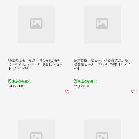
福生の地酒 嘉泉 田むら(山酒4
多満自慢 地ビール「多摩の恵」明
号・吟ぎんが)720ml 飲み比べセッ
治復刻ビール 330ml 24本【16237
ト【1623794】
95】
東京都福生市
東京都福生市
14,000
45,000
円
円