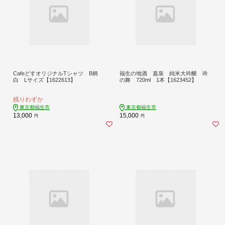
CafeどすオリジナルTシャツ B柄
福生の地酒 嘉泉 純米大吟醸 吟
白 Lサイズ【1622613】
の舞 720ml 1本【1623452】
残りわずか
東京都福生市
東京都福生市
13,000
15,000
円
円