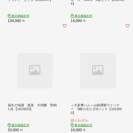
4】
東京都福生市
東京都福生市
134,000
14,000
円
円
福生の地酒 嘉泉 大吟醸 對鴎
＜大多摩ハム＞山桜燻製ウインナ
1.8L【1623623】
ー 3種小分け 計8パック【162369
0】
残りわずか
東京都福生市
東京都福生市
33,000
16,000
円
円