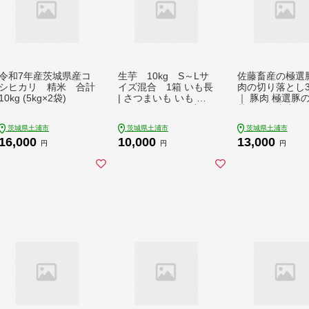
令和7年産茨城県産コ
生芋 10kg S～Lサ
佐藤畜産の極選豚
シヒカリ 精米 合計
イズ混合 1箱 いも長
肉の切り落とし3.
10kg (5kg×2袋)
| さつまいも いも 生
｜ 豚肉 極選豚
いも 紅はるか 国産 ※
落としは真空パ
離島への配送不可
のお届け ※離島
茨城県土浦市
茨城県土浦市
茨城県土浦市
配送不可
16,000
10,000
13,000
円
円
円