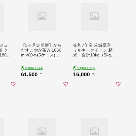
ジュ
【5ヶ月定期便】から
令和7年産 茨城県産
 ク
だすこやか茶W 1050
ミルキークイーン 精
80g
ml×60本(5ケース)
米・合計10kg（5kg×2
ト 防災
【トクホ：特定保健用
袋）茨城県産のお米ミ
食 キ
食品】※離島への配送
ルキークイーンは、モ
茨城県土浦市
茨城県土浦市
ドア
不可
チモチした食感が特徴
61,500
16,000
不可
の低アミロース米
円
円