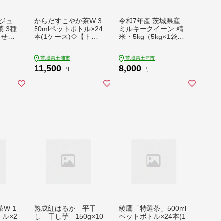
ジュ
からだすこやか茶W 3
令和7年産 茨城県産
 3種
50mlペットボトル×24
ミルキークイーン 精
わせセ
本(1ケース)◇【トク
米・5kg（5kg×1袋）
ト／
ホ:特定保健用食品】
茨城県産のお米ミルキ
クラム
からだすこやか茶W
ークイーンは、モチモ
茨城県土浦市
茨城県土浦市
は、植物由来の食物繊
チした食感が特徴の低
11,500
8,000
常食
維・難消化性デキスト
アミロース米
円
円
 アウ
リンの働きで、脂肪の
の配
吸収を抑え、糖の吸収
をおだやかにする2つ
の働きをもつ特定保健
用食品のブレンド茶
※離島への配送不可
W 1
熟成紅はるか 平干
綾鷹「特選茶」500ml
トル×2
し 干し芋 150g×10
ペットボトル×24本(1