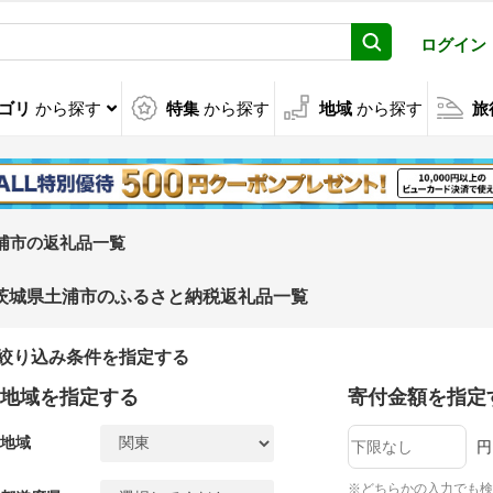
ログイン
ゴリ
から探す
特集
から探す
地域
から探す
旅
浦市の返礼品一覧
茨城県土浦市のふるさと納税返礼品一覧
絞り込み条件を指定する
地域を指定する
寄付金額を指定
地域
円
※どちらかの入力でも検