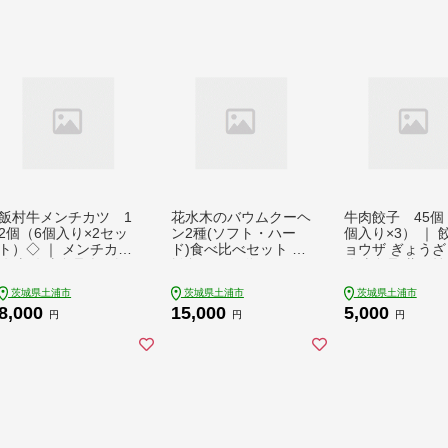
への配送不可
への配送不可
飯村牛メンチカツ 1
花水木のバウムクーヘ
牛肉餃子 45個
2個（6個入り×2セッ
ン2種(ソフト・ハー
個入り×3） ｜ 
ト）◇ ｜ メンチカツ
ド)食べ比べセット ※
ョウザ ぎょうざ
冷凍 冷凍食品 揚げる
離島への配送不可
冷凍食品 蒸し焼
だけ 簡単調理 お弁当
単調理 お弁当 
茨城県土浦市
茨城県土浦市
茨城県土浦市
おかず おつまみ 揚げ
おつまみ 惣菜 肉
8,000
15,000
5,000
物 惣菜 肉 牛肉 和牛
和牛 ビーフ ※
円
円
円
ビーフ ※着日指定不
定不可 ※離島へ
可 ※離島への配送不
送不可
可