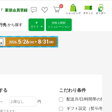
0
/
新規会員登録
ショッピング
チケット
オーダー
🔰
控除上限額
行先
から探す
ガイド
シミュレーション
する
こだわり条件
配送月/日/時間帯の指定
～
円
ギフト設定（熨斗/包装
索できます。