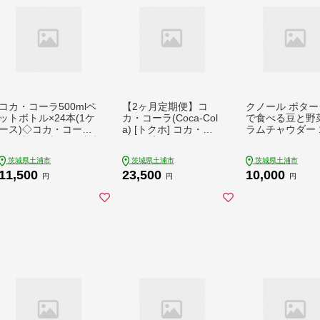
コカ・コーラ500mlペ
【2ヶ月定期便】コ
クノール ポター
ットボトル×24本(1ケ
カ・コーラ(Coca-Col
で食べる豆と野菜
ース)◇コカ・コーラ
a) [トクホ] コカ・コ
ラムチャウダー 1
は、炭酸の刺激と独特
ーラ プラス 470ml×2
×14袋 | レトル
の味わいで、のどの渇
4本 ※離島への配送不
備蓄 非常食 保存
茨城県土浦市
茨城県土浦市
茨城県土浦市
きを癒すだけでなく、
可
ャンプ アウト
11,500
23,500
10,000
ココロとカラダの両方
※離島への配送
円
円
円
をリフレッシュ。コー
ラ コーク 炭酸 ジュー
ス ※離島への配送不
可