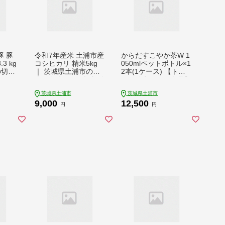
 豚
令和7年産米 土浦市産
からだすこやか茶W 1
3 kg
コシヒカリ 精米5kg
050mlペットボトル×1
の切り
｜ 茨城県土浦市のお
2本(1ケース) 【トク
ックで
米が収穫される旧新治
ホ：特定保健用食品】
への
村地区は、ホタルが舞
※離島への配送不可
茨城県土浦市
茨城県土浦市
うのどかな里です
9,000
12,500
円
円