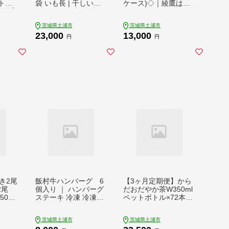
【トク
袋 いも長 | 干しいも
ケース)◇｜綾鷹は、
食品】
ほしいも 国産 熟成 ※
急須で入れたような緑
不可
着日指定不可 ※離島
茶本来の“にごりのあ
茨城県土浦市
茨城県土浦市
への配送不可
る色味”と“舌に旨みが
23,000
13,000
残るふくよかな味わ
円
円
い”を実現した、ワン
ランク上の本格的なお
茶 ※離島への配送不
可
き2尾
飯村牛ハンバーグ 6
【3ヶ月定期便】から
2尾
個入り ｜ ハンバーグ
だおだやか茶W350ml
50g×
ステーキ 冷凍 冷凍食
ペットボトル×72本(3
アに紹
品 簡単調理 お弁当 お
ケース)｜からだおだ
 国
かず おつまみ 惣菜 肉
やか茶Wは、記憶力や
茨城県土浦市
茨城県土浦市
鰻 ウ
牛肉 和牛 ビーフ ※着
血圧が気になる方にお