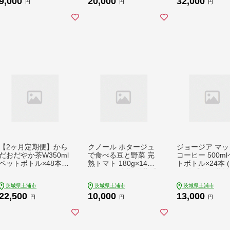
9,000
20,000
32,000
ナギ タレ・山椒
円
円
円
かば焼き しら焼
【2ヶ月定期便】から
クノール ポタージュ
ジョージア マッ
だおだやか茶W350ml
で食べる豆と野菜 完
コーヒー 500m
ペットボトル×48本(2
熟トマト 180g×14袋 |
トボトル×24本 
ケース)｜からだおだ
レトルト 防災 備蓄 非
ス)◇千葉・茨
やか茶Wは、記憶力や
常食 保存食 キャンプ
アで30年以上愛
茨城県土浦市
茨城県土浦市
茨城県土浦市
血圧が気になる方にお
アウトドア ※離島へ
てきたやみつき
22,500
10,000
13,000
すすめする、日本初の
の配送不可
おいしさ、長年
円
円
円
機能性表示食品の無糖
てきた黄色い色
茶です。ほどよい渋み
の波線をいかし
とすっきり飲みやすい
ークなデザイン
味わいです。 ※離島
しみ下さい。 ※