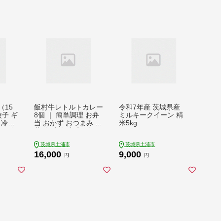
（15
飯村牛レトルトカレー
令和7年産 茨城県産
餃子 ギ
8個 ｜ 簡単調理 お弁
ミルキークイーン 精
 冷凍
当 おかず おつまみ 惣
米5kg
き 簡
菜 肉 牛肉 和牛 ビー
おかず
フ レトルト 防災 備蓄
茨城県土浦市
茨城県土浦市
 牛肉
非常食 保存食 キャン
16,000
9,000
着日指
プ アウトドア ※着日
円
円
の配
指定不可 ※離島への
配送不可