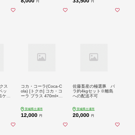
8,000
33,500
つき
日指定不可 ※離島へ
すすめする、日本初の
円
円
き
の配送不可
機能性表示食品の無糖
茶です。ほどよい渋み
とすっきり飲みやすい
味わいです。 ※離島
への配送不可
クス
コカ・コーラ(Coca-C
佐藤畜産の極選豚 バ
lペッ
ola) [トクホ] コカ・コ
ラ約4kgセット※離島
(1ケー
ーラ プラス 470ml×2
への配送不可
城エリ
4本 ※離島への配送不
され
可
茨城県土浦市
茨城県土浦市
になる
12,000
20,000
愛され
円
円
と茶色
たユニ
もお楽
離島