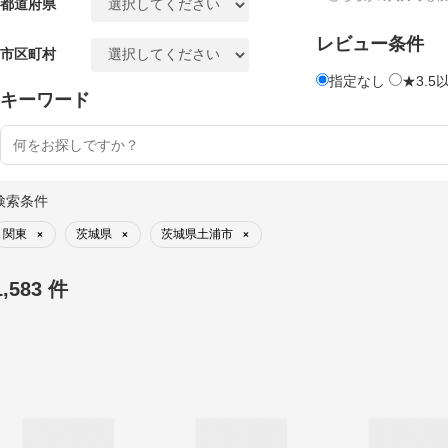
都道府県
レビュー条件
市区町村
指定なし
★3.5
キーワード
検索条件
関東
茨城県
茨城県土浦市
×
×
×
1,583 件