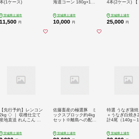
本(1ケース)
海道コーン 180g×14
4本(2ケース) 
袋 | レトルト 防災 備
ホ：特定保健用
蓄 非常食 保存食 キャ
※離島への配送
茨城県土浦市
茨城県土浦市
茨城県土浦市
ンプ アウトドア ※
11,500
10,000
25,000
離島への配送不可
円
円
円
【先行予約】レンコン
佐藤畜産の極選豚 ミ
特選 うなぎ蒲焼
2kg ◇ ｜ 収穫仕立て
ックスブロック約4kg
＋うなぎ白焼き
産地直送 れんこん 蓮
セット※離島への配送
計4尾（140g～1
根 蓮 甘み シャキシャ
不可
4尾） | メディ
キ 茨城県 土浦市産 ※
介されたうなぎ屋
茨城県土浦市
茨城県土浦市
茨城県土浦市
2026年9月～発送
産 冷蔵 うなぎ 