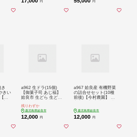
17,000
55,000
さつま
ー ドリッパー 珈琲 マ
円
円
グカップ コップ セッ
ト
焼き
a962 生ドラ(15個)
a967 姶良産 有機野菜
やきい
【御菓子司 あじ福】
の詰合せセット(10種
)【甘
姶良市 生どら 生どら
前後)【今村農園】 姶
良市
焼 ドラ焼き どら焼き
良市 国産 鹿児島県 野
残りわずか
凍 焼
どらやき 和菓子 お菓
菜 やさい 旬 有機栽培
鹿児島県姶良市
鹿児島県姶良市
にはる
子 スイーツ おやつ 和
詰め合わせ 春 夏 秋
12,000
12,000
さつま
スイーツ 冷凍
冬 季節
円
円