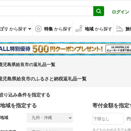
ログイン
ゴリ
から探す
特集
から探す
地域
から探す
旅
鹿児島県姶良市の返礼品一覧
鹿児島県姶良市のふるさと納税返礼品一覧
絞り込み条件を指定する
地域を指定する
寄付金額を指定
地域
円
※どちらかの入力でも検