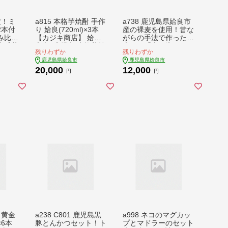
定！ミ
a815 本格芋焼酎 手作
a738 鹿児島県姶良市
2本付
り 姶良(720ml)×3本
産の裸麦を使用！昔な
み比
【カジキ商店】 姶良
がらの手法で作った裸
定番芋
市 酒 鹿児島 本格芋焼
麦みそ「本仕込み か
残りわずか
残りわずか
白金乃
酎 芋 芋焼酎 焼酎 か
もう麦味噌」合計5kg
鹿児島県姶良市
鹿児島県姶良市
と白金
め仕込み
(1kg×5袋)【蒲生農産
20,000
12,000
で作っ
加工】 姶良市 国産 姶
円
円
ml)
良市 みそ 味噌 麦みそ
る菜の
はだか麦 麦味噌 調味
酒造】
料 本仕込み 常温 常温
本格芋
保存
芋焼酎
 セッ
！黄金
a238 C801 鹿児島黒
a998 ネコのマグカッ
×6本
豚とんかつセット！ト
プとマドラーのセット