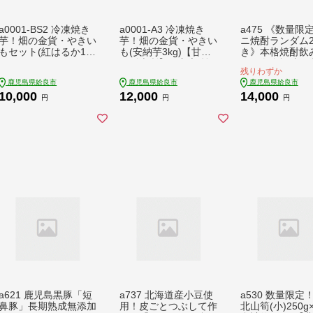
a0001-BS2 冷凍焼き
a0001-A3 冷凍焼き
a475 《数量限
芋！畑の金貨・やきい
芋！畑の金貨・やきい
ニ焼酎ランダム
もセット(紅はるか1k
も(安納芋3kg)【甘い
き》本格焼酎飲
g・シルクスイート1k
も販売所】姶良市 焼
べ！白金酒造の
残りわずか
g)計2kg【甘いも販売
き芋 訳あり 冷凍 焼芋
焼酎白金乃露・
鹿児島県姶良市
鹿児島県姶良市
鹿児島県姶良市
所】姶良市 焼き芋 訳
やきいも さつまいも
露黒(各900ml)
10,000
12,000
14,000
あり やきいも スイー
さつま芋 熟成 蜜
酒造のいも焼酎
円
円
円
ツ さつまいも 熟成
た菜の花梅酒(500
の3本が楽しめ
花セット【白金
姶良市 酒 焼酎 
焼酎 本格焼酎 
芋 梅酒 飲み比べ
ト
a621 鹿児島黒豚「短
a737 北海道産小豆使
a530 数量限定
鼻豚」長期熟成無添加
用！皮ごとつぶして作
北山筍(小)250g