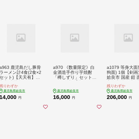
分配合 保湿 キメ 潤い
きんごきんご
a963 鹿児島だし豚骨
a970 《数量限定》白
a1079 等身大面
ラーメン計4食(2食×2
金酒造手作り芋焼酎
狗面) 1個【剣
セット)【天天有】姶
「樽しずり」セット(7
姶良市 国産 鎧 
良市 鹿児島 ラーメン
20ml×2本)【南国リカ
実物大 等身大 武
残りわずか
残りわずか
豚骨 麺 スープ チャー
ー】酒 焼酎 本格芋焼
芸品 歴史
鹿児島県姶良市
鹿児島県姶良市
鹿児島県姶良市
シュー 中華 お取り寄
酎 本格焼酎 芋焼酎 飲
14,000
16,000
206,000
せ グルメ 冷凍
み比べ セット
円
円
円