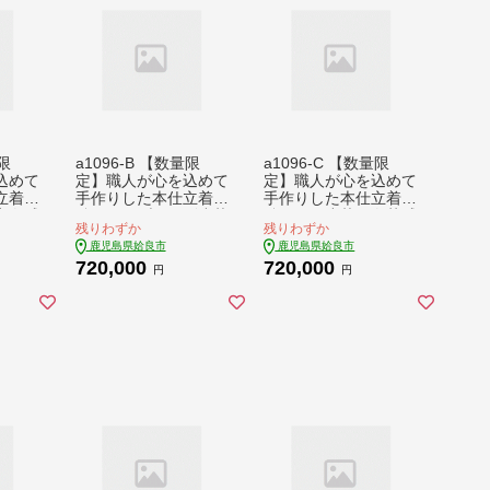
量限
a1096-B 【数量限
a1096-C 【数量限
込めて
定】職人が心を込めて
定】職人が心を込めて
立着用
手作りした本仕立着用
手作りした本仕立着用
中白威
鎧！＜銀ブロンズ小札
鎧！＜黒小札黒白茶威
残りわずか
残りわずか
良市
黒糸縅＞【剣画堂】姶
＞【剣画堂】姶良市
鹿児島県姶良市
鹿児島県姶良市
 武将
良市 国産 鎧 甲冑 兜
国産 鎧 甲冑 兜 武将
720,000
720,000
品
武将 七五三 伝統工芸
七五三 伝統工芸品
円
円
品