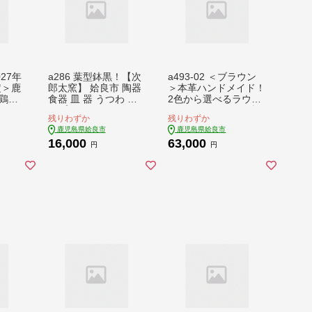
027年
a286 葉型鉢黒！【次
a493-02 ＜ブラウン
定＞鹿
郎太窯】 姶良市 陶器
＞本革ハンドメイド！
鶏刺
食器 皿 器 うつわ シ
2色から選べるラウン
肉・ムネ
ンプル
ドファスナーの長財
残りわずか
残りわずか
P)さ
布！メンズレディース
鹿児島県姶良市
鹿児島県姶良市
き鳥刺
問わず使いやすい、全
16,000
63,000
】姶良
て本革を使用した財布
円
円
 鶏肉
【皮革工房凜】