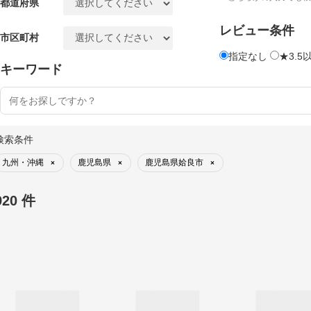
都道府県
レビュー条件
市区町村
指定なし
★3.5
キーワード
検索条件
九州・沖縄
鹿児島県
鹿児島県姶良市
×
×
×
920 件