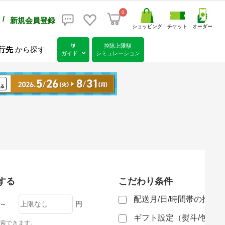
0
/
新規会員登録
ショッピング
チケット
オーダー
🔰
控除上限額
行先
から探す
ガイド
シミュレーション
する
こだわり条件
配送月/日/時間帯の指定
～
円
ギフト設定（熨斗/包装
索できます。