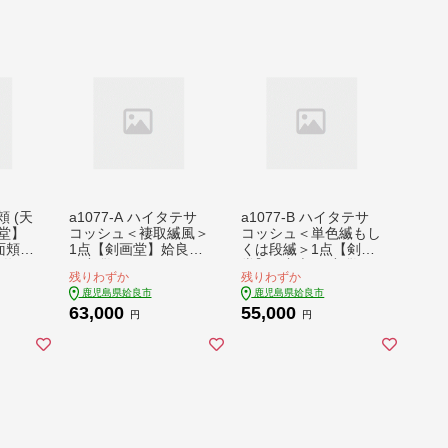
頬 (天
a1077-A ハイタテサ
a1077-B ハイタテサ
画堂】
コッシュ＜褄取縅風＞
コッシュ＜単色縅もし
面頬
1点【剣画堂】姶良市
くは段縅＞1点【剣画
将 工
国産 鞄 かばん サコッ
堂】姶良市 国産 鞄 か
残りわずか
残りわずか
シュ 肩掛け 工芸品 歴
ばん サコッシュ 肩掛
鹿児島県姶良市
鹿児島県姶良市
史
け 工芸品 歴史
63,000
55,000
円
円