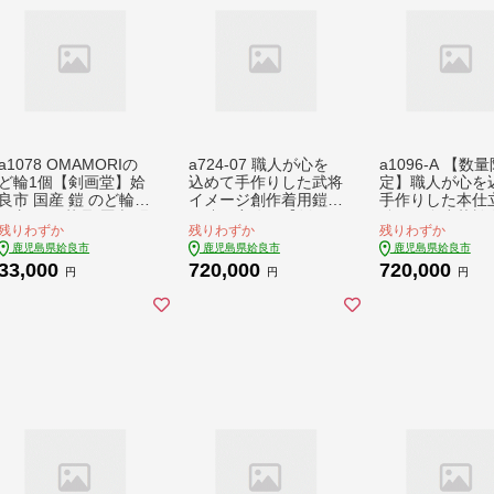
a1078 OMAMORIの
a724-07 職人が心を
a1096-A 【数
ど輪1個【剣画堂】姶
込めて手作りした武将
定】職人が心を
良市 国産 鎧 のど輪
イメージ創作着用鎧＜
手作りした本仕
お守り 工芸品 歴史 縁
伊達政宗公＞【剣画
鎧！＜金小札橙
残りわずか
残りわずか
残りわずか
起物 壁掛け
堂】 姶良市 国産 鎧
＞【剣画堂】姶
鹿児島県姶良市
鹿児島県姶良市
鹿児島県姶良市
甲冑 兜 武将 七五三
国産 鎧 甲冑 兜
33,000
720,000
720,000
伝統工芸品
七五三 伝統工芸
円
円
円