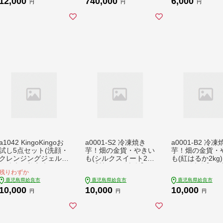
12,000
740,000
6,000
あり やきいも スイー
伝統工芸品
か さつまいも 
円
円
円
ツ さつまいも 熟成
芋 熟成 蜜
a1042 KingoKingoお
a0001-S2 冷凍焼き
a0001-B2 冷凍
試し5点セット(洗顔・
芋！畑の金貨・やきい
芋！畑の金貨・
クレンジングジェル・
も(シルクスイート2k
も(紅はるか2kg
化粧水・美容液・クリ
g)【甘いも販売所】姶
いも販売所】姶
残りわずか
ーム)【てんげん】 姶
良市 焼き芋 訳あり 冷
焼き芋 訳あり 冷
鹿児島県姶良市
鹿児島県姶良市
鹿児島県姶良市
良市 メール便 サンプ
凍 焼芋 やきいも さつ
芋 やきいも べ
10,000
10,000
10,000
ル ミニサイズ トライ
まいも さつま芋 熟成
か さつまいも 
円
円
円
アルセット トライア
蜜
芋 熟成 蜜
ルキット スキンケア
セット クレンジング
ジェル 化粧品 美容成