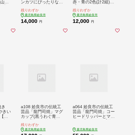
北山校
ンカツにぴったりな黒
赤・青の2色(計2組)
協議
豚ロースを合計900
【サン・ヴィレッジ姶
残りわずか
残りわずか
 たけ
g！国産だから安心＜
良】姶良市 マグカッ
鹿児島県姶良市
鹿児島県姶良市
小分け
C-801＞【あいら農業
プ コップ セット 食器
14,000
12,000
菜
協同組合】 姶良市
インテリア 雑貨 手作
円
円
国産 肉 豚 豚肉 ロー
り ハンドメイド
ス とんかつ
焼き
a108 姶良市の伝統工
a064 姶良市の伝統工
やきい
芸品「龍門司焼」マグ
芸品「龍門司焼」コー
)【甘
カップ(黒うわぐ青流
ヒードリッパーとマグ
良市
し) 【龍門司焼企業組
カップセット！ 【龍
残りわずか
凍 焼
合】 姶良市 陶器 食器
門司焼企業組合】 姶
鹿児島県姶良市
鹿児島県姶良市
にはる
マグカップ コップ
良市 陶器 食器 コーヒ