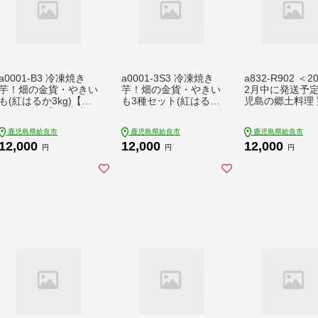
a0001-B3 冷凍焼き
a0001-3S3 冷凍焼き
a832-R902 ＜2
芋！畑の金貨・やきい
芋！畑の金貨・やきい
2月中に発送予
も(紅はるか3kg)【甘
も3種セット(紅はるか
児島の郷土料理 
いも販売所】姶良市
1kg・安納芋1kg・シ
し約1kg(モモ
焼き芋 訳あり 冷凍 焼
ルクスイート1kg)【甘
肉混合約200g×5
鹿児島県姶良市
鹿児島県姶良市
鹿児島県姶良市
芋 やきいも べにはる
いも販売所】姶良市
しみしょうゆ付
12,000
12,000
12,000
か さつまいも さつま
焼き芋 訳あり 冷凍 焼
し【中村鶏肉店
円
円
円
芋 熟成 蜜
芋 やきいも さつまい
市 鳥刺し 鹿児島
も さつま芋 熟成 蜜