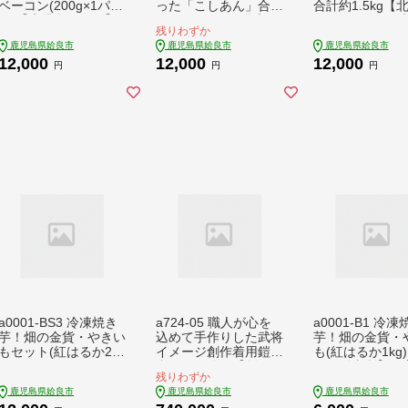
ベーコン(200g×1パッ
った「こしあん」合計
合計約1.5kg【
ク)【鹿児島ますや】
3.3kg(300g×11袋入
区コミュニティ
残りわずか
姶良市 国産 ベーコン
り)【蒲生農産加工】
会】姶良市 国産
鹿児島県姶良市
鹿児島県姶良市
鹿児島県姶良市
ブロック 無添加 長期
姶良市 餡子 あんこ
のこ タケノコ 
12,000
12,000
12,000
熟成 おつまみ 冷凍 黒
瓶詰め 水煮 野
円
円
円
豚 バラ肉 スモーク
a0001-BS3 冷凍焼き
a724-05 職人が心を
a0001-B1 冷凍
芋！畑の金貨・やきい
込めて手作りした武将
芋！畑の金貨・
もセット(紅はるか2k
イメージ創作着用鎧＜
も(紅はるか1kg
g・シルクスイート1k
織田信長公＞【剣画
いも販売所】姶
残りわずか
g)計3kg【甘いも販売
堂】 姶良市 国産 鎧
焼き芋 訳あり 冷
鹿児島県姶良市
鹿児島県姶良市
鹿児島県姶良市
所】姶良市 焼き芋 訳
甲冑 兜 武将 七五三
芋 やきいも べ