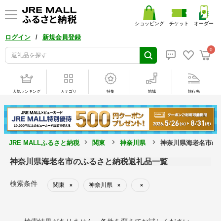
ショッピング
チケット
オーダー
/
ログイン
新規会員登録
0
人気ランキング
カテゴリ
特集
地域
旅行先
JRE MALLふるさと納税
関東
神奈川県
神奈川県海老名市の
神奈川県海老名市のふるさと納税返礼品一覧
検索条件
関東
神奈川県
×
×
×