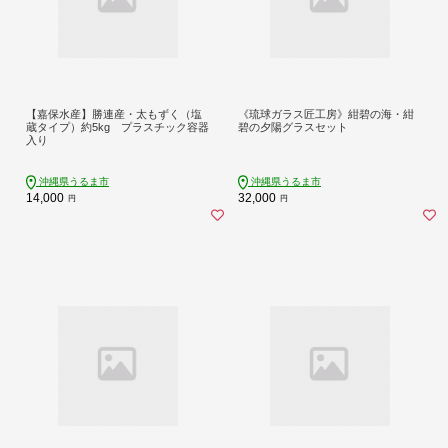
【嘉保水産】勝連産・太もずく（塩
《琉球ガラス匠工房》紺碧の海・紺
蔵タイプ）約5kg プラスチック容器
碧の夕陽グラスセット
入り
沖縄県うるま市
沖縄県うるま市
14,000
32,000
円
円