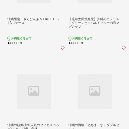
沖縄限定 さんぴん茶 500mlPET 2
【琉球太田焼窯元】沖縄のエメラル
4入 1ケース
ドグリーンとコバルトブルーの海マ
グカップ
沖縄県うるま市
沖縄県うるま市
14,000
14,000
円
円
沖縄の観葉植物 人気のフィカス ベン
沖縄の海塩「ぬちまーす」ダブルセ
ガレンシス7号 角鉢
ット