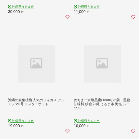
沖縄県うるま市
沖縄県うるま市
30,000
11,000
円
円
沖縄の観葉植物 人気のフィカス アル
ぬちまーす塩黒蜜(180ml)×3袋 黒糖
テシマ6号 ラスターポット
甘味料 砂糖 沖縄 うるま市 海塩 シー
ソルト
沖縄県うるま市
沖縄県うるま市
19,000
10,000
円
円