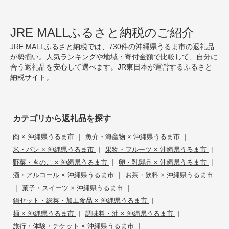
JRE MALLふるさと納税のご紹介
JRE MALLふるさと納税では、730件の沖縄県うるま市の返礼品
が勢揃い。人気ランキングや地域・寄付金額で比較して、自分に
合う返礼品を安心して選べます。JR東日本が運営するふるさと
納税サイト。
カテゴリから返礼品を探す
|
|
肉 × 沖縄県うるま市
魚介・海産物 × 沖縄県うるま市
|
|
米・パン × 沖縄県うるま市
果物・フルーツ × 沖縄県うるま市
|
|
野菜・きのこ × 沖縄県うるま市
卵・乳製品 × 沖縄県うるま市
|
酒・アルコール × 沖縄県うるま市
お茶・飲料 × 沖縄県うるま市
|
|
菓子・スイーツ × 沖縄県うるま市
|
鍋セット・総菜・加工食品 × 沖縄県うるま市
|
|
麺 × 沖縄県うるま市
調味料・油 × 沖縄県うるま市
|
旅行・体験・チケット × 沖縄県うるま市