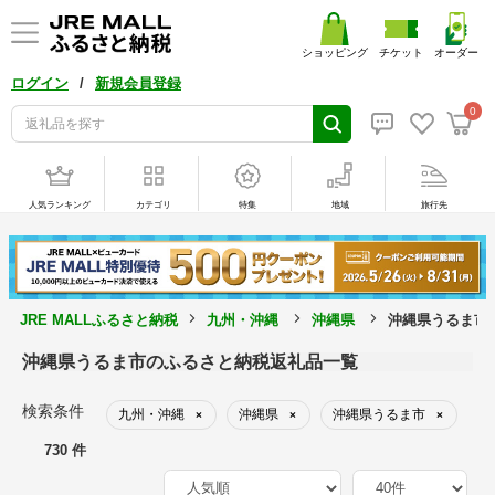
ショッピング
チケット
オーダー
/
ログイン
新規会員登録
0
人気ランキング
カテゴリ
特集
地域
旅行先
JRE MALLふるさと納税
九州・沖縄
沖縄県
沖縄県うるま市
沖縄県うるま市のふるさと納税返礼品一覧
検索条件
九州・沖縄
沖縄県
沖縄県うるま市
×
×
×
730 件