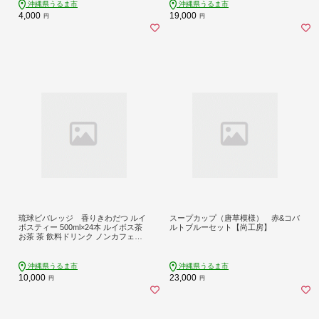
沖縄県うるま市
沖縄県うるま市
4,000
19,000
円
円
琉球ビバレッジ 香りきわだつ ルイ
スープカップ（唐草模様） 赤&コバ
ボスティー 500ml×24本 ルイボス茶
ルトブルーセット【尚工房】
お茶 茶 飲料ドリンク ノンカフェイ
ン 飲み物 ペットボトル 500ml 24本
沖縄県うるま市
沖縄県うるま市
10,000
23,000
円
円