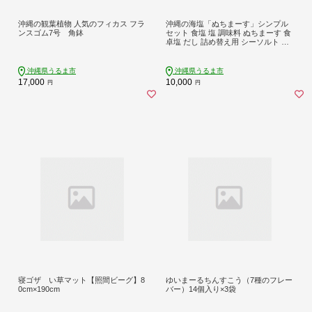
沖縄の観葉植物 人気のフィカス フラ
沖縄の海塩「ぬちまーす」シンプル
ンスゴム7号 角鉢
セット 食塩 塩 調味料 ぬちまーす 食
卓塩 だし 詰め替え用 シーソルト 人
気返礼品 海塩 沖縄 うるま市 果報バ
ンタ
沖縄県うるま市
沖縄県うるま市
17,000
10,000
円
円
寝ゴザ い草マット【照間ビーグ】8
ゆいまーるちんすこう（7種のフレー
0cm×190cm
バー）14個入り×3袋