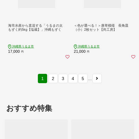
海市水産から直送する「うるまの太
＜色が選べる！＞唐草模様 長角皿
もずく約5kg【塩蔵】」沖縄もずく
（小）2枚セット【尚工房】
沖縄県うるま市
沖縄県うるま市
17,000
21,000
円
円
1
2
3
4
5
...
おすすめ特集