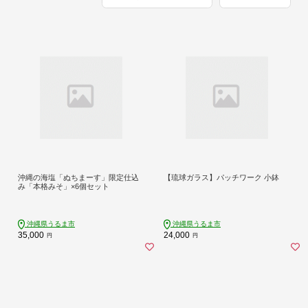
沖縄の海塩「ぬちまーす」限定仕込
【琉球ガラス】パッチワーク 小鉢
み「本格みそ」×6個セット
沖縄県うるま市
沖縄県うるま市
35,000
24,000
円
円