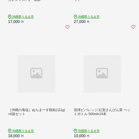
沖縄県うるま市
沖縄県うるま市
17,000
27,000
円
円
［沖縄の海塩］ぬちまーす顆粒(111g)
琉球ビバレッジ 紅型さんぴん茶 ペッ
×6袋セット
トボトル 500ml×24本
沖縄県うるま市
沖縄県うるま市
18,000
10,000
円
円