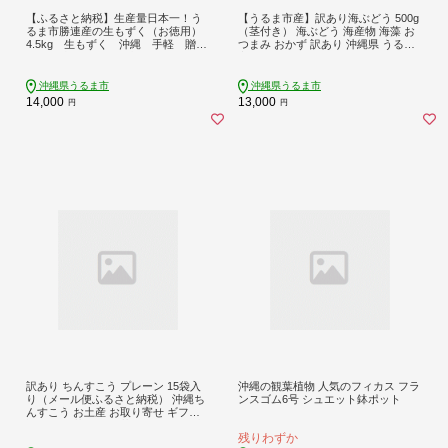
【ふるさと納税】生産量日本一！う
【うるま市産】訳あり海ぶどう 500g
るま市勝連産の生もずく（お徳用）
（茎付き） 海ぶどう 海産物 海藻 お
4.5kg 生もずく 沖縄 手軽 贈り
つまみ おかず 訳あり 沖縄県 うるま
物 冷凍 天ぷら 沖縄そば ミネ
市
ラル 海 沖縄 うるま市 勝連
海藻
沖縄県うるま市
沖縄県うるま市
14,000
13,000
円
円
訳あり ちんすこう プレーン 15袋入
沖縄の観葉植物 人気のフィカス フラ
り（メール便ふるさと納税） 沖縄ち
ンスゴム6号 シュエット鉢ポット
んすこう お土産 お取り寄せ ギフト
訳アリ お菓子 焼き菓子 スイーツ 沖
残りわずか
縄 うるま市