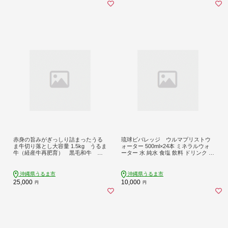
赤身の旨みがぎっしり詰まったうる
琉球ビバレッジ ウルマプリストウ
ま牛切り落とし大容量 1.5kg うるま
ォーター 500ml×24本 ミネラルウォ
牛（経産牛再肥育） 黒毛和牛 ブ
ーター 水 純水 食塩 飲料 ドリンク ペ
ランド牛 高級肉 ステーキ BBQ
ットボトル まろやか 飲みやすい シ
うるま市産 柔らか 肉質 味わ
ママース 青い海 500ml 24本
い 秋の味覚 キャンプ うるマル
沖縄県うるま市
沖縄県うるま市
シェ うるま 牛肉 赤身
25,000
10,000
円
円