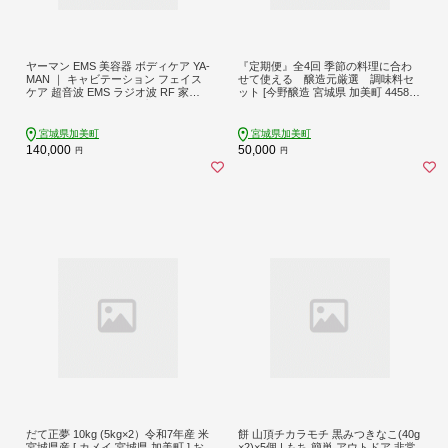
ヤーマン EMS 美容器 ボディケア YA-
『定期便』全4回 季節の料理に合わ
MAN ｜ キャビテーション フェイス
せて使える 醸造元厳選 調味料セ
ケア 超音波 EMS ラジオ波 RF 家庭
ット [今野醸造 宮城県 加美町 445810
用 防水 お風呂 エステ プレゼント ギ
01]
フト キャビスパRFコアPLUS HRF51
B 宮城県 加美町 sl00003
宮城県加美町
宮城県加美町
140,000
50,000
円
円
だて正夢 10kg (5kg×2）令和7年産 米
餅 山頂チカラモチ 黒みつきなこ(40g
宮城県産 [ カメイ 宮城県 加美町 ] お
×2)×5個 | もち 簡単 アウトドア 非常