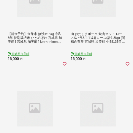
【新米予約】金芽米 無洗米 5kg 令和
肉 おだしまポーク 焼肉セット ロー
8年 特別栽培米 ひとめぼれ 宮城県 加
ス&バラ&モモ&肩ロース(計1.3kg) [関
美産 [ 宮城県 加美町 ] km-km-knm05-
精肉畜産 宮城県 加美町 44581354] 豚
r8 | km-km-knm05-r8
肉 焼肉 食べ比べ 冷凍
宮城県加美町
宮城県加美町
16,000
16,000
円
円