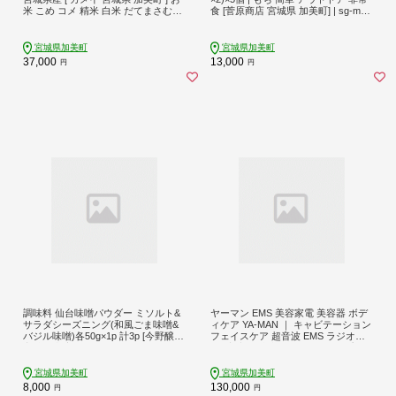
米 こめ コメ 精米 白米 だてまさむね
食 [菅原商店 宮城県 加美町] | sg-mc-
| km-dm10-r7
kk-5s |1031KH
宮城県加美町
宮城県加美町
37,000
13,000
円
円
調味料 仙台味噌パウダー ミソルト&
ヤーマン EMS 美容家電 美容器 ボデ
サラダシーズニング(和風ごま味噌&
ィケア YA-MAN ｜ キャビテーション
バジル味噌)各50g×1p 計3p [今野醸造
フェイスケア 超音波 EMS ラジオ波
宮城県 加美町 44581368] シーズニン
RF 家庭用 防水 お風呂 エステ プレゼ
グ パウダー ノンオイル みそ ミソ
ント ギフト キャビスパRFコア HRF
17P 宮城県 加美町 sl00002
宮城県加美町
宮城県加美町
8,000
130,000
円
円