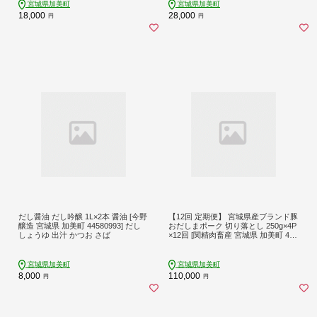
宮城県加美町
宮城県加美町
18,000
28,000
円
円
だし醤油 だし吟醸 1L×2本 醤油 [今野
【12回 定期便】 宮城県産ブランド豚
醸造 宮城県 加美町 44580993] だし
おだしまポーク 切り落とし 250g×4P
しょうゆ 出汁 かつお さば
×12回 [関精肉畜産 宮城県 加美町 445
81349]
宮城県加美町
宮城県加美町
8,000
110,000
円
円