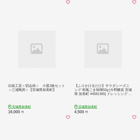
伝統工芸＜切込焼＞ 小皿2枚セット
【ふりかけるだけ】サラダシーズニ
＜三浦陶房＞【宮城県加美町】
ング 和風ごま味噌50g [今野醸造 宮城
県 加美町 44581365] ドレッシング 化
学調味料不使用 オイル不使用 ヘルシ
ー あっさり
宮城県加美町
宮城県加美町
16,000
4,500
円
円