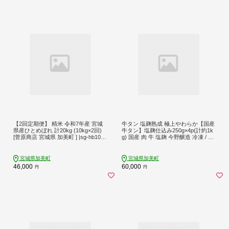
【2回定期便】 精米 令和7年産 宮城
牛タン 塩麹熟成 極上やわらか【国産
県産ひとめぼれ 計20kg (10kg×2回)
牛タン】塩麹仕込み250g×4p(計約1k
[菅原商店 宮城県 加美町 ] |sg-hb10-t2
g) 国産 肉 牛 塩麹 今野醸造 冷凍 / 関
-r7
精肉畜産 / 宮城県 加美町 [44580868]
宮城県加美町
宮城県加美町
46,000
60,000
円
円