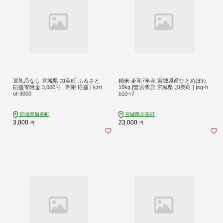
返礼品なし 宮城県 加美町 ふるさと
精米 令和7年産 宮城県産ひとめぼれ
応援寄附金 3,000円 | 寄附 応援 | kzn
10kg [菅原商店 宮城県 加美町 ] |sg-h
ot-3000
b10-r7
宮城県加美町
宮城県加美町
3,000
23,000
円
円