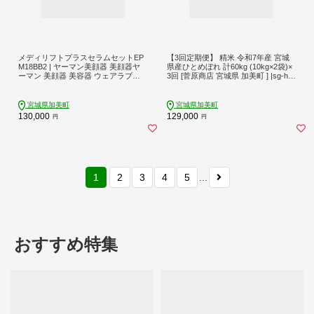
メディリフトプラスセラムセットEP
【3回定期便】 精米 令和7年産 宮城
M18BB2 | ヤーマン美顔器 美顔器ヤ
県産ひとめぼれ 計60kg (10kg×2袋)×
ーマン 美顔器 美容器 ウェアラブル
3回 [菅原商店 宮城県 加美町 ] |sg-hb
ハンズフリー 表情筋 リフトケア も
20-t3-r7
たつき 小顔 フェイス お顔 あご ほう
れい線 時短 ケア ギフト プレゼント
宮城県加美町
宮城県加美町
マスク 洗えるマスク シリコーンマス
130,000
129,000
円
円
ク おうち時間 | sl00006
1
2
3
4
5
...
おすすめ特集