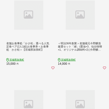
老舗お食事処「かさ松」選べる人気
＜明治36年創業＞老舗蔵元今野醸造
定食ペア(2人1組)お食事券＜お食事
厳選セット「縁」(醤油×3、仙台味噌
処 かさ松＞【宮城県加美町】
×1、オリジナル調味料×2) [今野醸造
宮城県 加美町 44580986]
宮城県加美町
宮城県加美町
15,000
14,000
円
円