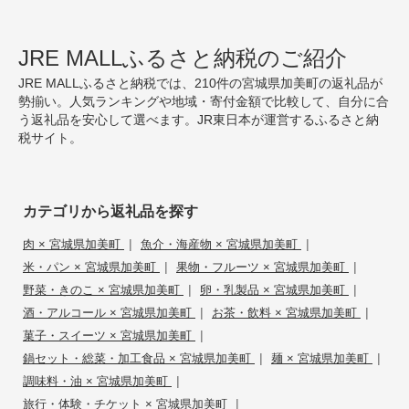
JRE MALLふるさと納税のご紹介
JRE MALLふるさと納税では、210件の宮城県加美町の返礼品が
勢揃い。人気ランキングや地域・寄付金額で比較して、自分に合
う返礼品を安心して選べます。JR東日本が運営するふるさと納
税サイト。
カテゴリから返礼品を探す
|
|
肉 × 宮城県加美町
魚介・海産物 × 宮城県加美町
|
|
米・パン × 宮城県加美町
果物・フルーツ × 宮城県加美町
|
|
野菜・きのこ × 宮城県加美町
卵・乳製品 × 宮城県加美町
|
|
酒・アルコール × 宮城県加美町
お茶・飲料 × 宮城県加美町
|
菓子・スイーツ × 宮城県加美町
|
|
鍋セット・総菜・加工食品 × 宮城県加美町
麺 × 宮城県加美町
|
調味料・油 × 宮城県加美町
|
旅行・体験・チケット × 宮城県加美町