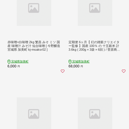
赤味噌+白味噌 2kg 繁昌 みそ ミソ 国
定期便 6ヶ月【 幻の雑穀クリエイタ
産 味噌汁 みそ汁 仙台味噌 [ 今野醸造
ー監修 】国産 100％ の 十五穀米 計
宮城県 加美町 kj-msaksr02 ]
3.6kg ( 200g × 3袋 × 6回 ) / 菅原商店
/ 宮城県加美町 ごはん ご飯 米 雑穀
雑穀米 |sg-15k-200g-3s-t6 |1031KH
宮城県加美町
宮城県加美町
6,000
68,000
円
円