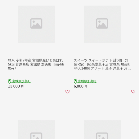
精米 令和7年産 宮城県産ひとめぼれ
スイーツ スイートポテト 計6個 （3
5kg [菅原商店 宮城県 加美町 ] |sg-hb
個×2p） [松泉堂菓子店 宮城県 加美町
05-r7
44581486] デザート 菓子 洋菓子 お菓
子 さつまいも 芋 サツマイモ さつま
芋
宮城県加美町
宮城県加美町
13,000
6,000
円
円