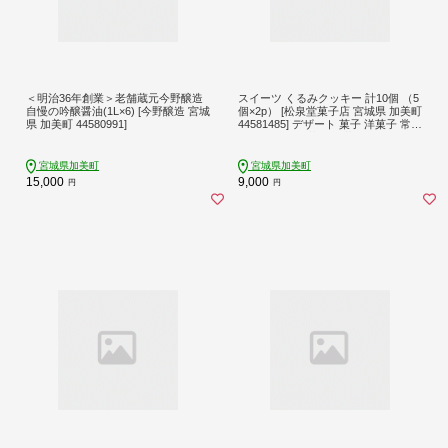
＜明治36年創業＞老舗蔵元今野醸造
スイーツ くるみクッキー 計10個 （5
自慢の吟醸醤油(1L×6) [今野醸造 宮城
個×2p） [松泉堂菓子店 宮城県 加美町
県 加美町 44580991]
44581485] デザート 菓子 洋菓子 常温
クッキー 焼き菓子 焼菓子 くるみ ク
ルミ 胡桃
宮城県加美町
宮城県加美町
15,000
9,000
円
円