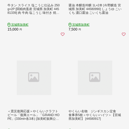
牛タン スライス 塩こうじ仕込み 250
醤油 本醸造吟醸 1L×2本 [今野醸造 宮
g×2P [関精肉畜産 宮城県 加美町 445
城県 加美町 44580990] しょうゆ こい
81339] 肉 牛肉 塩こうじ 味付き 焼肉
くち 濃口醤油 こいくち醤油
BBQ
宮城県加美町
宮城県加美町
15,000
7,500
円
円
＜震災復興応援＞やくらいクラフト
やくらい名物 ジンギスカン定食
ビール「復興エール」「GRAND HO
食事券5枚＜やくらいハイツ＞【宮城
PE」(330ml×各3本) [加美町振興公社
県加美町】 [44580917]
宮城県 加美町 44581318]