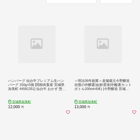
ハンバーグ 仙台牛プレミアム生ハン
＜明治36年創業＞老舗蔵元今野醸造
バーグ 150g×5個 [関精肉畜産 宮城県
自慢の吟醸醤油(鮮度保持!酸素カット
加美町 44581351] 仙台牛 おかず 惣菜
ボトル200ml×8本) [今野醸造 宮城県
時短 冷凍
加美町 44581363] 醤油 しょうゆ しょ
う油 こいくち醤油 調味料酸素カット
ボトル 12本 セット
宮城県加美町
宮城県加美町
12,000
13,000
円
円