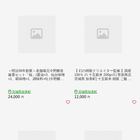
＜明治36年創業＞老舗蔵元今野醸造
【 幻の雑穀クリエイター監修 】国産
厳選セット「福」(醤油×3、仙台味噌
100％ の 十五穀米 200g×3 [ 菅原商店
×1、糀味噌×1、調味料×5) [今野醸造
宮城県 加美町] 十五穀米 雑穀 ご飯 ご
宮城県 加美町 44580988]
はん 米 |sg-15k-200g-3s
宮城県加美町
宮城県加美町
24,000
12,000
円
円