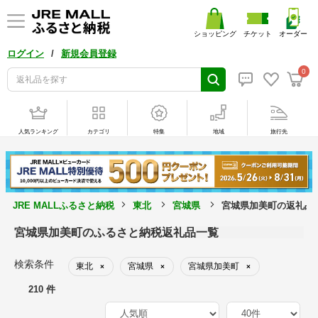
ショッピング
チケット
オーダー
/
ログイン
新規会員登録
0
人気ランキング
カテゴリ
特集
地域
旅行先
JRE MALLふるさと納税
東北
宮城県
宮城県加美町の返礼品
宮城県加美町のふるさと納税返礼品一覧
検索条件
東北
宮城県
宮城県加美町
×
×
×
210 件