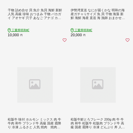
干物 詰め合せ 貝 魚介 魚貝 海鮮 新鮮
伊勢湾直送 なにが届くかな 明和の海
人気 高級 珍味 おつまみ 干物 バカガ
産ガチャ Lサイズ 魚 貝 干物 海藻 新
イ アオヤギ 穴子 あなご アナゴ カレ
鮮 海鮮 海産 直送 海 漁師 おまかせ
イ みりん干し I9
旬 季節 お楽しみ 選べる内容量 J33
三重県明和町
三重県明和町
10,000
20,000
円
円
松阪牛 味付 ホルモン ミックス 肉 牛
松阪牛鮮とろフレーク 200g 肉 牛 牛
牛肉 和牛 ブランド牛 高級 国産 霜降
肉 和牛 松阪牛 松阪肉 ブランド牛 高
り 冷凍 ふるさと 人気 焼肉 焼肉用
級 国産 霜降り 冷凍 どんぶり 丼 人気
BBQ バーベキュー 内臓 大腸 小腸 赤
ちらし寿司 冷凍 ギフト 取り寄せ 国