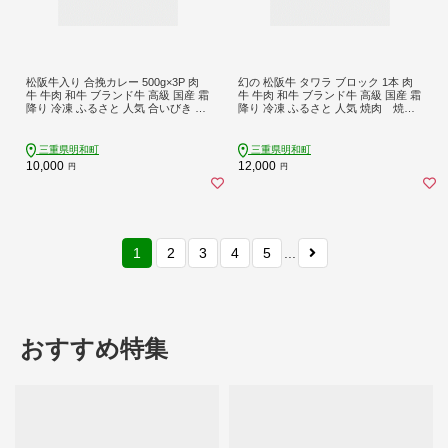
松阪牛入り 合挽カレー 500g×3P 肉
幻の 松阪牛 タワラ ブロック 1本 肉
牛 牛肉 和牛 ブランド牛 高級 国産 霜
牛 牛肉 和牛 ブランド牛 高級 国産 霜
降り 冷凍 ふるさと 人気 合いびき 合
降り 冷凍 ふるさと 人気 焼肉 焼肉
挽 合い挽き ミンチ レトルト 簡単 松
用 BBQ バーベキュー ローストビー
坂 松坂牛 ごはん うどん I50
フ ビーフシチュー カレー ブロック
塊 厳選 希少 煮込み 濃厚 旨味 やわら
三重県明和町
三重県明和町
か やわらかい タン 炒め SS110
10,000
12,000
円
円
1
2
3
4
5
...
おすすめ特集