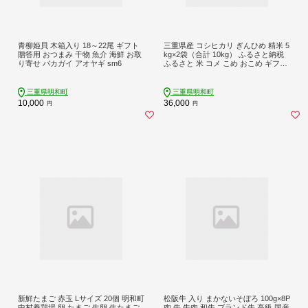
青柳姫貝 木箱入り 18～22尾 ギフト
三重県産 コシヒカリ ぎんひめ 精米 5
贈答用 おつまみ 干物 魚介 海鮮 お取
kg×2袋（合計 10kg） ふるさと納税
り寄せ バカガイ アオヤギ sm6
ふるさと 米 コメ こめ おこめ ギフト
プレゼント 贈答 贈り物 御祝い お祝
い返礼品 人気 お取り寄せ 三重米 お
米 新米 白米 精米 ブランド米 国産 J
三重県明和町
三重県明和町
A
10,000
36,000
円
円
新鮮たまご 赤玉 Lサイズ 20個 明和町
松阪牛 入り まかないそぼろ 100g×8P
中村養鶏場 卵 たまご 生卵 生たまご
肉 牛 牛肉 和牛 ブランド牛 高級 国産