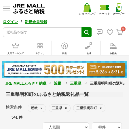
ショッピング
チケット
オーダー
/
ログイン
新規会員登録
0
人気ランキング
カテゴリ
特集
地域
旅行先
JRE MALLふるさと納税
近畿
三重県
三重県明和町の返礼品
三重県明和町のふるさと納税返礼品一覧
検索条件
近畿
三重県
三重県明和町
×
×
×
541 件