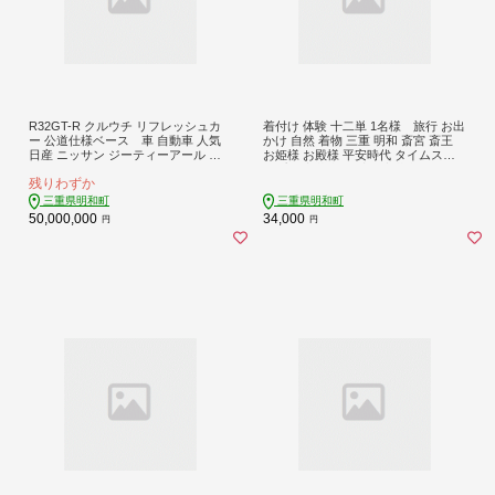
R32GT-R クルウチ リフレッシュカ
着付け 体験 十二単 1名様 旅行 お出
ー 公道仕様ベース 車 自動車 人気
かけ 自然 着物 三重 明和 斎宮 斎王
日産 ニッサン ジーティーアール ス
お姫様 お殿様 平安時代 タイムスリ
ポーツカー スカイライン スペシャル
ップ 平安装束 お手軽 衣装 記念
残りわずか
モデル 三重 明和
三重県明和町
三重県明和町
50,000,000
34,000
円
円