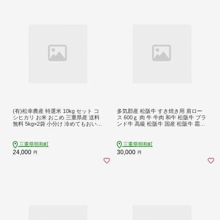
(有)松幸農産 特選米 10kg セット コ
多気郡産 松阪牛 すき焼き用 肩ロー
シヒカリ お米 おこめ 三重県産 送料
ス 600ｇ 肉 牛 牛肉 和牛 松阪牛 ブラ
無料 5kg×2袋 小分け 冷めてもおいし
ンド牛 高級 松阪牛 国産 松阪牛 霜降
い ふるさと納税 ふるさと 米 コメ こ
り 冷凍 ふるさと 人気 松阪牛 すき焼
め ギフト プレゼント 人気 お取り寄
き 松阪牛 しゃぶしゃぶ 松坂牛 ロー
せ 三重米 新米 白米 精米 MK14
ス K1
三重県明和町
三重県明和町
24,000
30,000
円
円