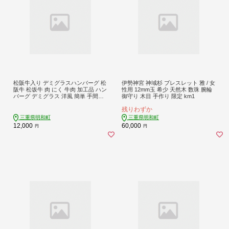
松阪牛入り デミグラスハンバーグ 松
伊勢神宮 神域杉 ブレスレット 雅 / 女
阪牛 松坂牛 肉 にく 牛肉 加工品 ハン
性用 12mm玉 希少 天然木 数珠 腕輪
バーグ デミグラス 洋風 簡単 手間な
御守り 木目 手作り 限定 km1
し 湯煎 冷凍 旨味 うまみ デミ SS123
残りわずか
三重県明和町
三重県明和町
12,000
60,000
円
円