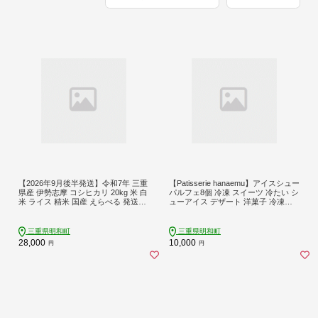
【2026年9月後半発送】令和7年 三重
【Patisserie hanaemu】アイスシュー
県産 伊勢志摩 コシヒカリ 20kg 米 白
パルフェ8個 冷凍 スイーツ 冷たい シ
米 ライス 精米 国産 えらべる 発送時
ューアイス デザート 洋菓子 冷凍配
期 ふるさと納税 ふるさと コメ こめ
送 人気 グルメ お菓子工房ハナエム
おこめ お米 ブランド米 ふるさと納
税 ふるさと 人気 D-68
三重県明和町
三重県明和町
28,000
10,000
円
円