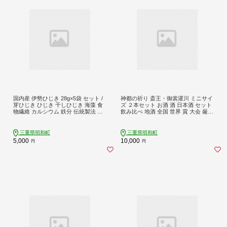
国内産 伊勢ひじき 28g×5袋 セット /
神都の祈り 斎王・御裳濯川 ミニサイ
芽ひじき ひじき 干しひじき 海藻 食
ズ ２本セット お酒 酒 日本酒 セット
物繊維 カルシウム 鉄分 伝統製法 天
飲み比べ 地酒 全国 世界 賞 大会 厳選
日干し 小分け 辻丈蔵商店 三重県 明
さけ 男性 女性 飲みやすい 名酒 I36
和町
三重県明和町
三重県明和町
5,000
10,000
円
円