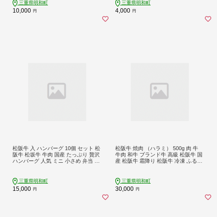
三重県明和町
三重県明和町
10,000
4,000
円
円
松阪牛 入 ハンバーグ 10個 セット 松
松阪牛 焼肉 （ハラミ） 500g 肉 牛
阪牛 松坂牛 牛肉 国産 たっぷり 贅沢
牛肉 和牛 ブランド牛 高級 松阪牛 国
ハンバーグ 人気 ミニ 小さめ 弁当 簡
産 松阪牛 霜降り 松阪牛 冷凍 ふるさ
単 調理 冷凍 保存 SS124
と 人気 松阪牛 焼肉 焼肉用 松阪牛 松
坂牛 BBQ バーベキュー K10
三重県明和町
三重県明和町
15,000
30,000
円
円