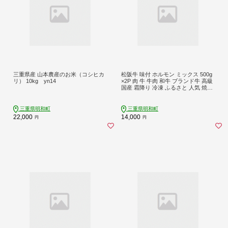
三重県産 山本農産のお米（コシヒカ
松阪牛 味付 ホルモン ミックス 500g
リ） 10kg yn14
×2P 肉 牛 牛肉 和牛 ブランド牛 高級
国産 霜降り 冷凍 ふるさと 人気 焼
肉 焼肉用 BBQ バーベキュー 内臓
大腸 小腸 赤千枚 レバー ハツ ミノ ミ
ックス もつ鍋 炒め トロトロ 希少 貴
三重県明和町
三重県明和町
重 味噌 味噌タレ SS105
22,000
14,000
円
円