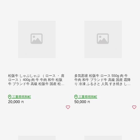
松阪牛 しゃぶしゃぶ （ ロース ・ 肩
多気郡産 松阪牛 ロース 550g 肉 牛
ロース ）400g 肉 牛 牛肉 和牛 松阪
牛肉 和牛 ブランド牛 高級 国産 霜降
牛 ブランド牛 高級 松阪牛 国産 松阪
り 冷凍 ふるさと 人気 すき焼き しゃ
牛 霜降り 冷凍 ふるさと 人気 松阪牛
ぶしゃぶ 肩ロース 希少 脂身 赤身 特
すき焼き 松阪牛 松坂牛 しゃぶしゃ
別 霜降 霜降り 霜ふり やわらか やわ
ぶ J21
らかい L2
三重県明和町
三重県明和町
20,000
50,000
円
円