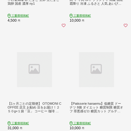
鶏卵 国産 濃厚 ny1
霜降り 冷凍 ふるさと 人気 あいびき
合挽 ひき肉 ミンチ 甘辛 簡単 お茶漬
け 手巻き 常温 I54
三重県明和町
三重県明和町
4,500
10,000
円
円
【1ヶ月ごとの定期便】 OTOMONI C
【Patisserie hanaemu】低糖質 ドー
OFFEE 店主 お勧め 豆をお届け！２
ナツ 8個 ダイエット 糖質制限 糖質オ
５０g×１袋「豆」 コーヒー 珈琲 焙
フ 罪悪感ゼロ 糖質カット グルテン
煎 自家焙煎 豆 粉 COFFEE おすすめ
フリー ギフト 誕生日 洋菓子 可愛い
くつろぎ おうち時間 定期便 OT7
スイーツ 冷凍配送 人気 グルメ お菓
子工房ハナエム
三重県明和町
三重県明和町
31,000
10,000
円
円