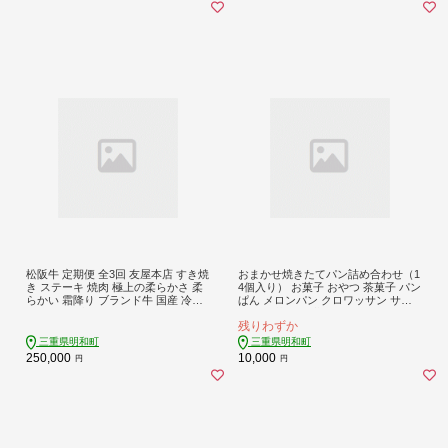
松阪牛 定期便 全3回 友屋本店 すき焼
おまかせ焼きたてパン詰め合わせ（1
き ステーキ 焼肉 極上の柔らかさ 柔
4個入り） お菓子 おやつ 茶菓子 パン
らかい 霜降り ブランド牛 国産 冷凍
ぱん メロンパン クロワッサン サク
ロース リブロース 焼きしゃぶ 牛肉
サク 総菜パン 厳選 おすすめ セット
残りわずか
和牛 松坂牛 三重県 A4 A5 NT10
朝食 軽食 冷凍
三重県明和町
三重県明和町
250,000
10,000
円
円