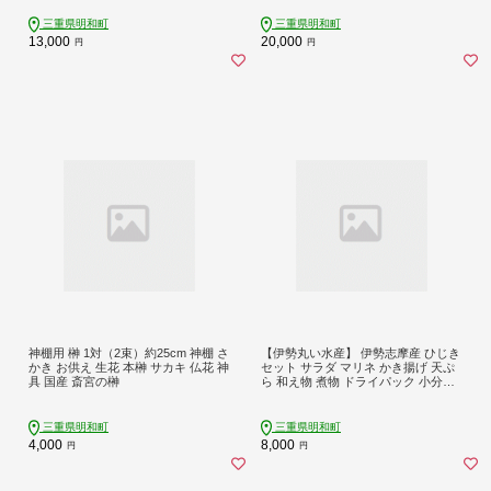
千枚 レバー ハツ ミノ ハチノス もつ
産和牛 トロ ふりかけ SS27
鍋 炒め トロトロ 希少 貴重 味噌 味噌
三重県明和町
三重県明和町
タレ SS104
13,000
20,000
円
円
神棚用 榊 1対（2束）約25cm 神棚 さ
【伊勢丸い水産】 伊勢志摩産 ひじき
かき お供え 生花 本榊 サカキ 仏花 神
セット サラダ マリネ かき揚げ 天ぷ
具 国産 斎宮の榊
ら 和え物 煮物 ドライパック 小分け
ミネラル 栄養 鉄分 N6
三重県明和町
三重県明和町
4,000
8,000
円
円