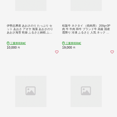
伊勢志摩産 あおさのり たっぷり セ
松阪牛 ネクタイ （焼肉用） 200g×3P
ット あおさ アオサ 海藻 あおさのり
肉 牛 牛肉 和牛 ブランド牛 高級 国産
あおさ海苔 乾燥 ふるさと納税 ふる
霜降り 冷凍 ふるさと 人気 ネック ス
さと 人気 具 味噌汁の具 みそ汁の具
ライス カタロース SS100
お味噌汁 味噌汁 お吸い物 磯の香り
mh1
三重県明和町
三重県明和町
10,000
19,000
円
円