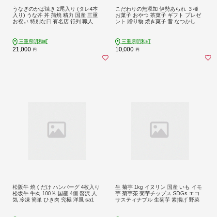
うなぎのかば焼き 2尾入り (タレ4本
こだわりの無添加 伊勢あられ ３種
入り) うな丼 丼 蒲焼 精力 国産 三重
お菓子 おやつ 茶菓子 ギフト プレゼ
お祝い 特別な日 有名店 行列 職人技
ント 贈り物 焼き菓子 昔 なつかしい
タレ UM2
お茶漬け 県民ショー いなか 田舎 田
舎あられ 三重
三重県明和町
三重県明和町
21,000
10,000
円
円
松阪牛 焼くだけ ハンバーグ 4枚入り
生 菊芋 1kg イヌリン 国産 いも イモ
松坂牛 牛肉 100％ 国産 4個 贅沢 人
芋 菊芋茶 菊芋チップス SDGs エコ
気 冷凍 簡単 ひき肉 究極 洋風 sa1
サスティナブル 生菊芋 素揚げ 野菜