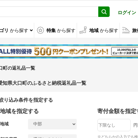
ログイン
ゴリ
から探す
特集
から探す
地域
から探す
旅
口町の返礼品一覧
愛知県大口町のふるさと納税返礼品一覧
絞り込み条件を指定する
地域を指定する
寄付金額を指定
地域
円
※どちらかの入力でも検