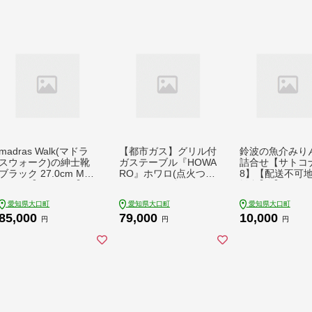
madras Walk(マドラ
【都市ガス】グリル付
鈴波の魚介みり
スウォーク)の紳士靴
ガステーブル『HOWA
詰合せ【サトコナ
ブラック 27.0cm MW
RO』ホワロ(点火つま
8】【配送不可
5633S【1394354】
み:ホワイト)幅56cm
離島】【17101
【1623999】
愛知県大口町
愛知県大口町
愛知県大口町
85,000
79,000
10,000
円
円
円