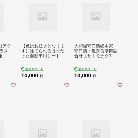
ゴアテ
【色はお任せとなりま
大和屋守口漬総本家
ラス
す】捨てられるはずだ
守口漬・瓜奈良漬樽詰
 M
った自動車用シートベ
合せ【サトモナタ3
 26.
ルトで作られた丈夫な
0】【1743366】
】
ポーチ【1549119】
愛知県大口町
愛知県大口町
10,000
10,000
円
円