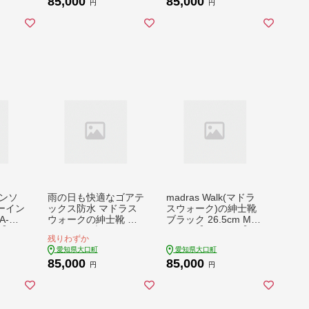
85,000
85,000
円
円
インソ
雨の日も快適なゴアテ
madras Walk(マドラ
ーイン
ックス防水 マドラス
スウォーク)の紳士靴
A-CM
ウォークの紳士靴 M
ブラック 26.5cm MW
5【160
W5905A ブラック 26.
5632S【1394343】
残りわずか
5cm【1614377】
愛知県大口町
愛知県大口町
85,000
85,000
円
円