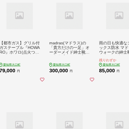
【都市ガス】グリル付
madras(マドラス)の
雨の日も快適な
ガステーブル『HOWA
「貴方だけの一足」オ
ックス防水 マド
RO』ホワロ(点火つま
ーダーメイド紳士靴お
ウォークの紳士靴
み: ピンクゴールド)幅
仕立券【1342814】
W5904A ブラック
残りわずか
56cm【1624001】
5cm【1614362
愛知県大口町
愛知県大口町
愛知県大口町
79,000
300,000
85,000
円
円
円