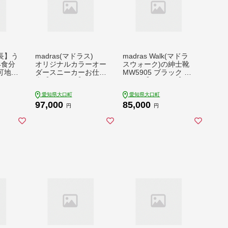
長】う
madras(マドラス)
madras Walk(マドラ
4食分
オリジナルカラーオー
スウォーク)の紳士靴
可地
ダースニーカーお仕立
MW5905 ブラック 2
701
券【1342813】
5.0cm【1343217】
愛知県大口町
愛知県大口町
97,000
85,000
円
円