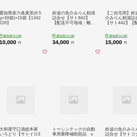
愛知県産六条麦茶(8.5
鈴波の魚介みりん粕漬
【ご自宅用】鈴
g×30袋)×15袋【1342
詰合せ【サト9A2】
介みりん粕漬詰
228】
【配送不可地域：離
【サト4A2】【
島】【1710174】
可地域：離島】【
0171】
愛知県大口町
愛知県大口町
愛知県大口町
10,000
34,000
15,000
円
円
円
大和屋守口漬総本家
トーシンテックの自動
鈴波の魚介みり
いろどり【サトイロ3
車用乗降補助部品 s
詰合せ【サトコナ