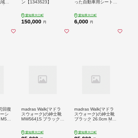
地域：
ン【1343523】
った自動車用シートベ
75】
ルトで作ったスリムで
丈夫なペンケース【1
愛知県大口町
愛知県大口町
547725】
150,000
6,000
円
円
労回復
madras Walk(マドラ
madras Walk(マドラ
リーシ
スウォーク)の紳士靴
スウォーク)の紳士靴
M51
MW5641S ブラック 2
ブラック 26.0cm MW
26.5
5.5cm【1343187】
5632S【1394342】
愛知県大口町
愛知県大口町