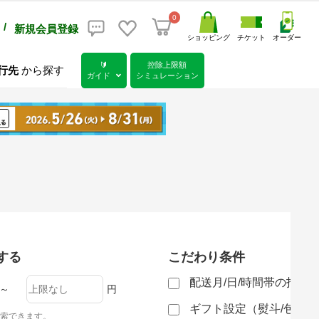
0
/
新規会員登録
ショッピング
チケット
オーダー
🔰
控除上限額
行先
から探す
ガイド
シミュレーション
する
こだわり条件
配送月/日/時間帯の指定
～
円
ギフト設定（熨斗/包装
索できます。