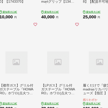
0】【1743370】
martグリップ【13432
8】【配送不可
90】
離島】【17101
愛知県大口町
愛知県大口町
愛知県大口町
10,000
40,000
25,000
円
円
円
【都市ガス】グリル付
【LPガス】グリル付
履くだけで『疲
ガステーブル『HOWA
ガステーブル『HOWA
madrasリカバ
RO』ホワロ(点火つま
RO』ホワロ(点火つま
ューズ【指圧 】 
み:グレーメタリック)
み:ホワイト)幅56cm
1BGMTホワイト 
残りわずか
幅56cm【1624006】
【1624000】
cm【1616761】
愛知県大口町
愛知県大口町
愛知県大口町