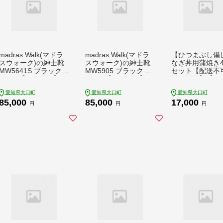
madras Walk(マドラ
madras Walk(マドラ
【ひつまぶし備
スウォーク)の紳士靴
スウォーク)の紳士靴
なぎ丼用蒲焼き
MW5641S ブラック 2
MW5905 ブラック 2
セット【配送不
5.0cm【1343186】
6.0cm【1343221】
域：離島】【134
1】
愛知県大口町
愛知県大口町
愛知県大口町
85,000
85,000
17,000
円
円
円