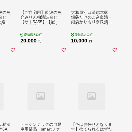
波の魚
【ご自宅用】鈴波の魚
大和屋守口漬総本家
合せ
介みりん粕漬詰合せ
銀袋たけのこ奈良漬・
配送不
【サト5A55】【配送
銀袋かりもり奈良漬・
171
不可地域：離島】【1
銀袋守口漬セット【サ
710173】
トテイケイ30】【174
愛知県大口町
愛知県大口町
3368】
20,000
10,000
円
円
ん粕漬
トーシンテックの自動
【色はお任せとなりま
6A
車用部品 smartファ
す】捨てられるはずだ