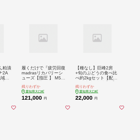
ん粕漬
履くだけで『疲労回復
【種なし】巨峰2房
2A
madrasリカバリーシ
+旬のぶどうの食べ比
地域：
ューズ【指圧 】 M51
べ約2kgセット【配送
76】
1BGMTブラック 25.0
不可地域：離島】【1
残りわずか
残りわずか
cm【1616750】
724199】
愛知県大口町
愛知県大口町
121,000
22,000
円
円