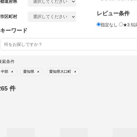
都道府県
レビュー条件
市区町村
指定なし
★3.5
キーワード
検索条件
中部
愛知県
愛知県大口町
×
×
×
265 件