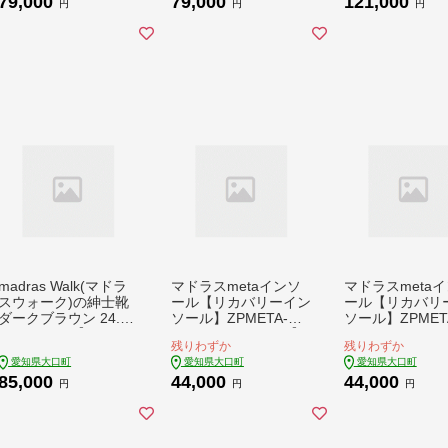
79,000
79,000
121,000
円
円
円
madras Walk(マドラ
マドラスmetaインソ
マドラスmeta
スウォーク)の紳士靴
ール【リカバリーイン
ール【リカバリ
ダークブラウン 24.5c
ソール】ZPMETA-CS
ソール】ZPMET
m MW5907【139438
S BLA 22.5～23.5【1
BLA 25.5～26.
残りわずか
残りわずか
9】
601211】
1226】
愛知県大口町
愛知県大口町
愛知県大口町
85,000
44,000
44,000
円
円
円