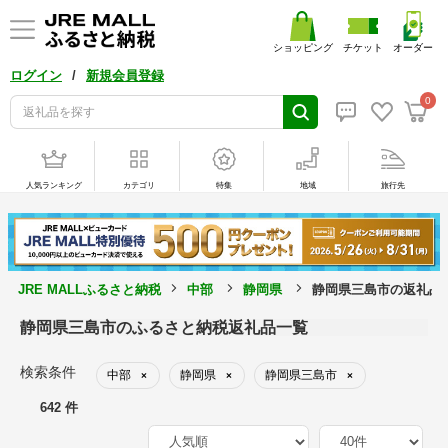
ショッピング
チケット
オーダー
/
ログイン
新規会員登録
0
人気ランキング
カテゴリ
特集
地域
旅行先
JRE MALLふるさと納税
中部
静岡県
静岡県三島市の返礼品
静岡県三島市のふるさと納税返礼品一覧
検索条件
中部
静岡県
静岡県三島市
×
×
×
642 件