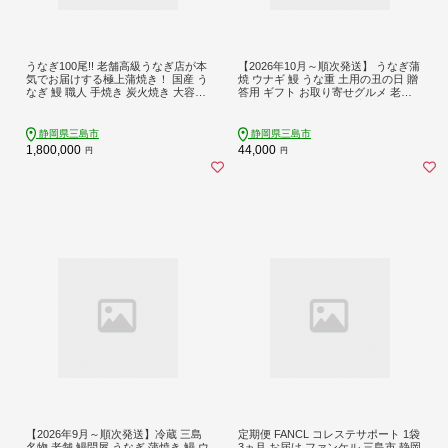
うなぎ100尾!! 老舗高級うなぎ店が本
【2026年10月～順次発送】 うなぎ蒲
気でお届けする極上蒲焼き！ 国産 う
焼 ウナギ 鰻 うな重 土用の丑の日 贈
なぎ 鰻 職人 手焼き 炭火焼き 大容量
答用 ギフト お取り寄せグルメ 老舗
大人数 パーティ お祝い 集会 納会 総
名店 蒲焼き 国産うなぎ 美味しい お
会 忘年会 食事 ご馳走 ギフト プレゼ
いしい 真空パック 2人前 桜家 三島
ント 贈答用 ウナギ unagi すみの坊 三
静岡県
静岡県三島市
静岡県三島市
島うなぎ 三嶋うなぎ 静岡県 三島市
1,800,000
44,000
円
円
【2026年9月～順次発送】冷蔵 三島
定期便 FANCL コレステサポート 1袋
名物 老舗 鰻問屋 うなぎ 蒲焼き 鰻 ウ
3ヵ月 お届け ファンケル 三島市 静岡