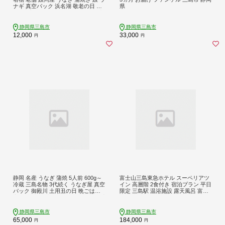
ナギ 真空パック 浜名湖 敬老の日 贈
県
答用 プレゼント ギフト 惣菜 うな重
うな丼 伝統 贈り物 鰻料理 ウナギの
蒲焼 和食 浜名湖うなぎ 山本実生商
静岡県三島市
静岡県三島市
店 静岡うなぎ 三島市 静岡県
12,000
33,000
円
円
静岡 名産 うなぎ 蒲焼 5人前 600g～
富士山三島東急ホテル スーペリアツ
冷蔵 三島名物 3代続く うなぎ屋 真空
イン 高層階 2食付き 宿泊プラン 平日
パック 御殿川 土用丑の日 晩ごはん
限定 三島駅 温浴施設 露天風呂 富士
家族 惣菜 鰻 蒲焼き ウナギ 老舗 鰻重
山 観光 旅行 温泉 ホテルステイ 東急
贈り物 ギフト プレゼント 鰻蒲焼 う
ホテル 絶景 グルメ 静岡 展望風呂 ツ
な重 うな丼 郷土料理 グルメ 簡単調
イン 26.5平方メートル 宿泊券 2名様
静岡県三島市
静岡県三島市
理 静岡うなぎ 三島市 静岡県
レストラン 炉端グリル 和洋料理 三
65,000
184,000
円
円
島市 静岡県