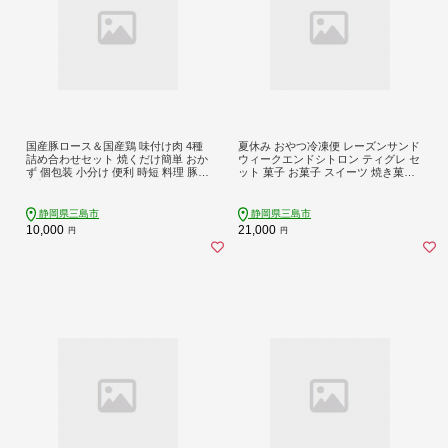
国産豚ロース＆国産鶏 味付け肉 4種
夏休み おやつ冷凍便 レーズンサンド
詰め合わせセット 焼くだけ簡単 おか
ウィークエンドシトロン ティグレ セ
ず 個包装 小分け 便利 時短 料理 豚肉
ット 菓子 お菓子 スイーツ 焼き菓子
生姜焼き 西京みそ 味噌漬け 鶏モモ
焼菓子 詰め合わせ おやつ レモン れ
照り焼き チキン 真空パック 冷凍 お
もん クッキーサンド ギフト おしゃ
取り寄せ グルメ 贈り物 ギフト 肉 惣
れ 手土産 予約受付 期間限定 季節限
静岡県三島市
静岡県三島市
菜 弁当 バラエティセット 工場直売
定 kudo菓子工房 静岡県 三島市
10,000
21,000
円
円
店 ミートファクトリー 静岡県 三島
市