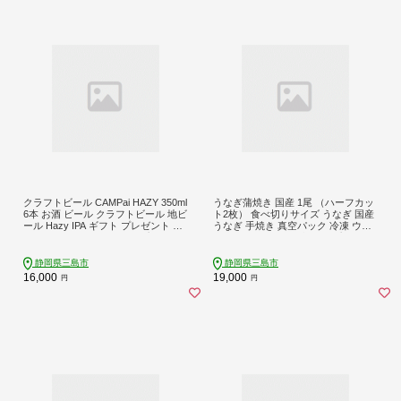
クラフトビール CAMPai HAZY 350ml
うなぎ蒲焼き 国産 1尾 （ハーフカッ
6本 お酒 ビール クラフトビール 地ビ
ト2枚） 食べ切りサイズ うなぎ 国産
ール Hazy IPA ギフト プレゼント 父
うなぎ 手焼き 真空パック 冷凍 ウナ
の日 母の日 贈り物 キャンプ アウト
ギ 父の日 母の日 敬老の日 プレゼン
ドア ヘイジー REPUBREW リパブリ
ト 土用丑の日 鰻 晩ごはん おかず お
ュー 静岡県三島市
つまみ お弁当 ひつまぶし 惣菜 富士
静岡県三島市
静岡県三島市
山湧水 ハーフカット 三島うなぎ 三
16,000
19,000
円
円
島鰻 すみの坊 静岡県 三島市