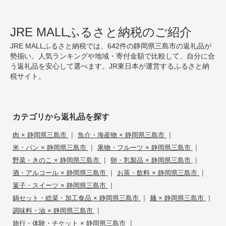
JRE MALLふるさと納税のご紹介
JRE MALLふるさと納税では、642件の静岡県三島市の返礼品が
勢揃い。人気ランキングや地域・寄付金額で比較して、自分に合
う返礼品を安心して選べます。JR東日本が運営するふるさと納
税サイト。
カテゴリから返礼品を探す
|
|
肉 × 静岡県三島市
魚介・海産物 × 静岡県三島市
|
|
米・パン × 静岡県三島市
果物・フルーツ × 静岡県三島市
|
|
野菜・きのこ × 静岡県三島市
卵・乳製品 × 静岡県三島市
|
|
酒・アルコール × 静岡県三島市
お茶・飲料 × 静岡県三島市
|
菓子・スイーツ × 静岡県三島市
|
|
鍋セット・総菜・加工食品 × 静岡県三島市
麺 × 静岡県三島市
|
調味料・油 × 静岡県三島市
|
旅行・体験・チケット × 静岡県三島市