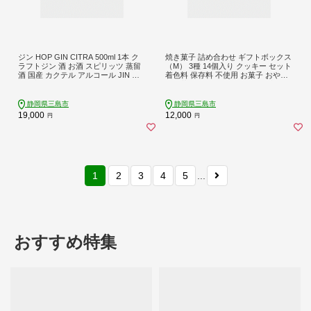
ジン HOP GIN CITRA 500ml 1本 ク
焼き菓子 詰め合わせ ギフトボックス
ラフトジン 酒 お酒 スピリッツ 蒸留
（M） 3種 14個入り クッキー セット
酒 国産 カクテル アルコール JIN ソ
着色料 保存料 不使用 お菓子 おやつ
ーダ割り GIN アルコール ロック ソ
焼き菓子 スイーツ sweets サブレ ス
ーダ ジントニック ボタニカル ギフ
ノーボール プレゼント 贈り物 贈答
ト プレゼント お祝い 日用品 消耗品
用 ギフト 可愛い おしゃれ アート 就
静岡県三島市
静岡県三島市
晩酌 REPUBREW リパブリュー 静岡
労支援 就労継続支援B型 NPO エシカ
19,000
12,000
円
円
県 三島市
ファーム 静岡県 三島市
1
2
3
4
5
...
おすすめ特集