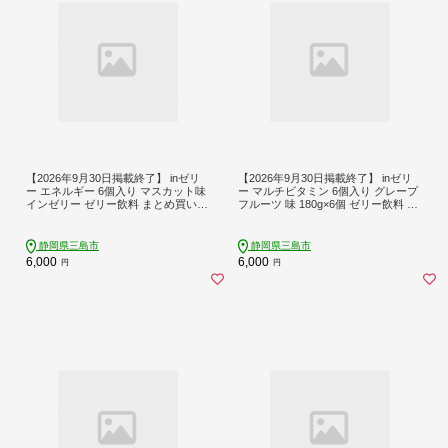
【2026年9月30日掲載終了】 inゼリ
【2026年9月30日掲載終了】 inゼリ
ー エネルギー 6個入り マスカット味
ー マルチビタミン 6個入り グレープ
インゼリー ゼリー飲料 まとめ買い
フルーツ 味 180g×6個 ゼリー飲料 ま
森永製菓 栄養補給 10秒チャージ ス
とめ買い 森永製菓 栄養補給 ビタミ
ポーツ エネルギー補給 飲むゼリー
ン 防災 非常食 常備食 保存食 非常用
小腹 非常食 手軽 常温 スポーツ飲料
備蓄 災害備蓄 ローリングストック
静岡県三島市
静岡県三島市
エナジーゼリー 三島市 静岡
スポーツ 間食 小腹満たし 非常食 朝
6,000
6,000
円
円
食 持ち運び 三島市 静岡県