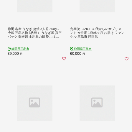
静岡 名産 うなぎ 蒲焼 3人前 360g～
定期便 FANCL 30代からのサプリメ
冷蔵 三島名物 3代続く うなぎ屋 真空
ント 女性用 1袋×6ヶ月 お届け ファン
パック 御殿川 土用丑の日 晩ごはん
ケル 三島市 静岡県
家族 惣菜 ウナギ 老舗 高級 贈り物 ギ
フト プレゼント 鰻 うな重 うな丼 お
かず お取り寄せ グルメ 郷土料理 和
静岡県三島市
静岡県三島市
食 鰻重 鰻丼 特産品 静岡うなぎ 三島
39,000
60,000
円
円
市 静岡県