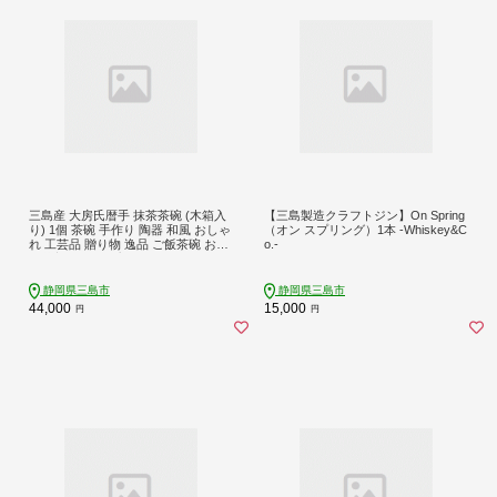
三島産 大房氏暦手 抹茶茶碗 (木箱入
【三島製造クラフトジン】On Spring
り) 1個 茶碗 手作り 陶器 和風 おしゃ
（オン スプリング）1本 -Whiskey&C
れ 工芸品 贈り物 逸品 ご飯茶碗 お皿
o.-
工芸美 贈答用 プレゼント 口径約12.5
cm 高さ約7cm 伝統工芸 陶芸 日用品
食器 器 食卓 三島市 静岡県
静岡県三島市
静岡県三島市
44,000
15,000
円
円