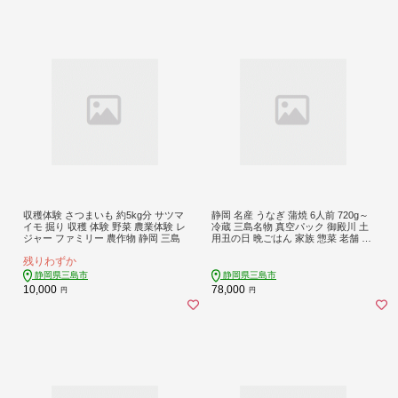
収穫体験 さつまいも 約5kg分 サツマ
静岡 名産 うなぎ 蒲焼 6人前 720g～
イモ 掘り 収穫 体験 野菜 農業体験 レ
冷蔵 三島名物 真空パック 御殿川 土
ジャー ファミリー 農作物 静岡 三島
用丑の日 晩ごはん 家族 惣菜 老舗 贈
り物 ギフト 特産品 グルメ 鰻 ウナギ
残りわずか
かば焼き たれ付き 鰻蒲焼 うなぎ専
門店 お取り寄せ プレゼント 贈答用
静岡県三島市
静岡県三島市
静岡うなぎ 三島市 静岡県
10,000
78,000
円
円