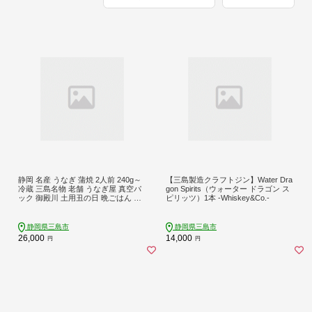
静岡 名産 うなぎ 蒲焼 2人前 240g～
【三島製造クラフトジン】Water Dra
冷蔵 三島名物 老舗 うなぎ屋 真空パ
gon Spirits（ウォーター ドラゴン ス
ック 御殿川 土用丑の日 晩ごはん 家
ピリッツ）1本 -Whiskey&Co.-
族 惣菜 養殖 タレ付き 秘伝のタレ ギ
フト プレゼント 贈り物 うな重 うな
丼 鰻料理 蒲焼き うなぎ蒲焼 鰻蒲焼
静岡県三島市
静岡県三島市
うなぎ料理 ウナギ 鰻 うな丼セット
26,000
14,000
円
円
蒲焼セット 静岡うなぎ 三島市 静岡
県