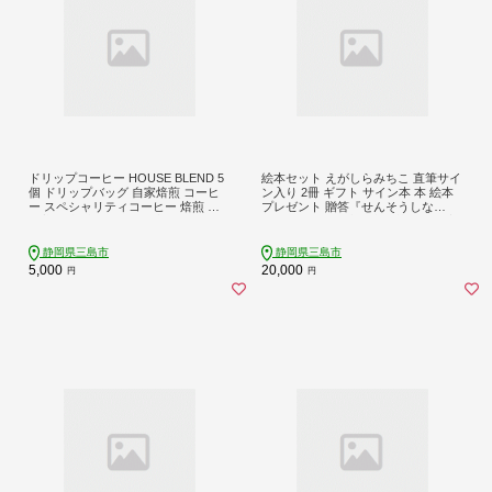
ドリップコーヒー HOUSE BLEND 5
絵本セット えがしらみちこ 直筆サイ
個 ドリップバッグ 自家焙煎 コーヒ
ン入り 2冊 ギフト サイン本 本 絵本
ー スペシャリティコーヒー 焙煎 中
プレゼント 贈答『せんそうしな
深煎り 珈琲 コーヒー ブレンド グア
い』・『きつね山の赤い花』 三島市
テマラ エチオピア ケニア インド 日
静岡県 E9
用品 消耗品 贈答用 ご褒美 プレゼン
静岡県三島市
静岡県三島市
ト 贈り物 ギフト おしゃれ カフェ ヒ
5,000
20,000
円
円
ビタノ hibitano coffee roastery 静岡
県 三島市