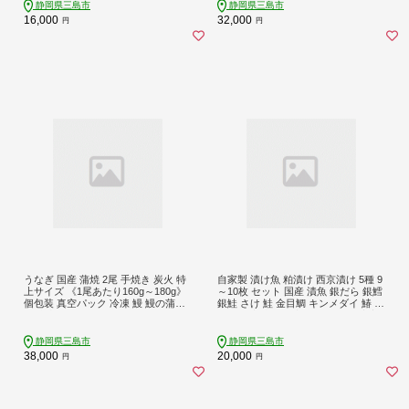
食 非常用 備蓄 災害備蓄 ローリング
静岡県三島市
静岡県三島市
ストック 飲むゼリー 小腹 非常食 手
16,000
32,000
円
円
軽 常温保存 持ち運び便利 三島市 静
岡県
うなぎ 国産 蒲焼 2尾 手焼き 炭火 特
自家製 漬け魚 粕漬け 西京漬け 5種 9
上サイズ 《1尾あたり160g～180g》
～10枚 セット 国産 漬魚 銀だら 銀鱈
個包装 真空パック 冷凍 鰻 鰻の蒲焼
銀鮭 さけ 鮭 金目鯛 キンメダイ 鰆 さ
き 真空パック ウナギ 父の日 母の日
わら 西京味噌 西京焼き 旬の魚 店主
敬老の日 プレゼント 土用丑の日 う
のおすすめ 冷凍 海産物 詰め合わせ
な重 うな丼 晩ごはん 家族 惣菜 鰻重
ギフト 贈答用 贈り物 贅沢 おかず 惣
静岡県三島市
静岡県三島市
贈り物 ギフト すみの坊 三島うなぎ
菜 和風総菜 お取り寄せ 三島ブラン
38,000
20,000
円
円
静岡うなぎ 静岡県 三島市
ド 老舗 山田竹次郎商店 三島市 静岡
県