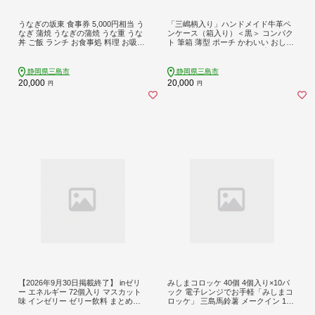
うなぎの坂東 食事券 5,000円相当 う
「三嶋柄入り」ハンドメイド牛革ペ
なぎ 蒲焼 うなぎの蒲焼 うな重 うな
ンケース（箱入り）＜黒＞ コンパク
丼 ご飯 ランチ お食事処 料理 お吸い
ト 筆箱 薄型 ポーチ かわいい おしゃ
物 チケット 体験 お食事 静岡県 三島
れ レディース メンズ シンプル 贈り
市
物 ギフト プレゼント
静岡県三島市
静岡県三島市
20,000
20,000
円
円
【2026年9月30日掲載終了】 inゼリ
みしまコロッケ 40個 4個入り×10パ
ー エネルギー 72個入り マスカット
ック 電子レンジでお手軽「みしまコ
味 インゼリー ゼリー飲料 まとめ買
ロッケ」 三島馬鈴薯 メークイン 10
い 森永製菓 栄養補給 10秒チャージ
0％使用 ご当地グルメ コロッケ お惣