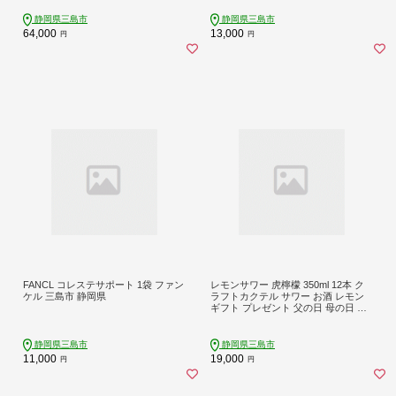
スポーツ エネルギー補給 アスリート
菜 おかず じゃがいも 冷凍食品 箱根
飲むゼリー ビタミンC 小腹 栄養補助
西麓 揚げ物 冷凍コロッケ 人気 名物
静岡県三島市
静岡県三島市
食品 非常食 おやつ 糖質 カロリー 手
特産品 郷土料理 ふるさと納税 お取
64,000
13,000
円
円
軽 簡単 常温保存 三島市 静岡県
り寄せ 冷凍保存 レンジ調理 三島コ
ロッケ ころっけ 東平商会 三島市 静
岡県
FANCL コレステサポート 1袋 ファン
レモンサワー 虎檸檬 350ml 12本 ク
ケル 三島市 静岡県
ラフトカクテル サワー お酒 レモン
ギフト プレゼント 父の日 母の日 贈
り物 REPUBREW リパブリュー 静岡
県三島市
静岡県三島市
静岡県三島市
11,000
19,000
円
円