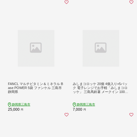
FANCL マルチビタミン＆ミネラル B
みしまコロッケ 20個 4個入り×5パッ
ase POWER 5袋 ファンケル 三島市
ク 電子レンジでお手軽「みしまコロ
静岡県
ッケ」 三島馬鈴薯 メークイン 100％
使用 ご当地グルメ コロッケ お惣菜
おかず じゃがいも 冷凍食品 箱根西
麓 揚げ物 冷凍コロッケ 人気 名物 特
静岡県三島市
静岡県三島市
産品 郷土料理 ふるさと納税 お取り
25,000
7,000
円
円
寄せ 冷凍保存 レンジ調理 三島コロ
ッケ ころっけ 東平商会 三島市 静岡
県