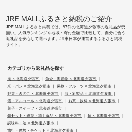
JRE MALLふるさと納税のご紹介
JRE MALLふるさと納税では、87件の北海道夕張市の返礼品が勢
揃い。人気ランキングや地域・寄付金額で比較して、自分に合う
返礼品を安心して選べます。JR東日本が運営するふるさと納税
サイト。
カテゴリから返礼品を探す
|
|
肉 × 北海道夕張市
魚介・海産物 × 北海道夕張市
|
|
米・パン × 北海道夕張市
果物・フルーツ × 北海道夕張市
|
|
野菜・きのこ × 北海道夕張市
卵・乳製品 × 北海道夕張市
|
|
酒・アルコール × 北海道夕張市
お茶・飲料 × 北海道夕張市
|
菓子・スイーツ × 北海道夕張市
|
|
鍋セット・総菜・加工食品 × 北海道夕張市
麺 × 北海道夕張市
|
調味料・油 × 北海道夕張市
|
旅行・体験・チケット × 北海道夕張市