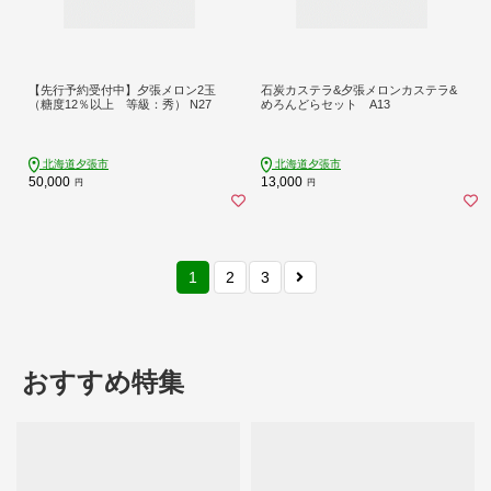
【先行予約受付中】夕張メロン2玉
石炭カステラ&夕張メロンカステラ&
（糖度12％以上 等級：秀） N27
めろんどらセット A13
北海道夕張市
北海道夕張市
50,000
13,000
円
円
1
2
3
おすすめ特集