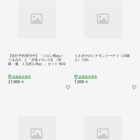
【先行予約受付中】「メロン熊ぬい
うさぎやのシナモンドーナツ（10個
ぐるみS」と「夕張メロン1玉 （等
入） US1
級：優 １玉約1.3kg）」セット W22
北海道夕張市
北海道夕張市
17,000
7,000
円
円