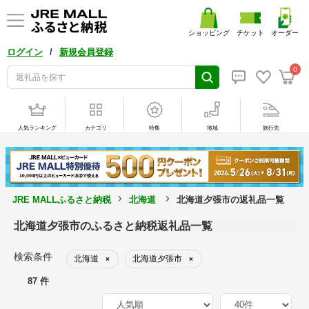
ショッピング
チケット
オーダー
/
ログイン
新規会員登録
0
人気ランキング
カテゴリ
特集
地域
旅行先
JRE MALLふるさと納税
北海道
北海道夕張市の返礼品一覧
北海道夕張市のふるさと納税返礼品一覧
検索条件
北海道
北海道夕張市
×
×
87 件