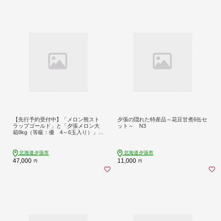
【先行予約受付中】「メロン熊スト
夕張の隠れた特産品～花豆甘煮6缶セ
ラップゴールド」と「夕張メロン大
ット～ N3
箱8kg（等級：優 4～6玉入り）」セ
ット W40
北海道夕張市
北海道夕張市
47,000
11,000
円
円