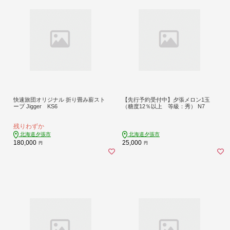
快速旅団オリジナル 折り畳み薪スト
【先行予約受付中】夕張メロン1玉
ーブ Jigger KS6
（糖度12％以上 等級：秀） N7
残りわずか
北海道夕張市
北海道夕張市
180,000
25,000
円
円