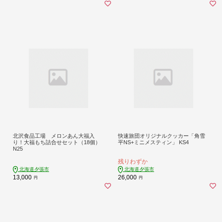
北沢食品工場 メロンあん大福入
快速旅団オリジナルクッカー「角雪
り！大福もち詰合せセット（18個）
平NS+ミニメスティン」 KS4
N25
残りわずか
北海道夕張市
北海道夕張市
13,000
26,000
円
円