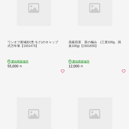
ワンオフ新城杉(杢:モク)のキャップ
高級煎茶 茶の極み (三叟100g、洞
式万年筆【1501473】
泉100g)【1501835】
愛知県新城市
愛知県新城市
55,000
12,000
円
円