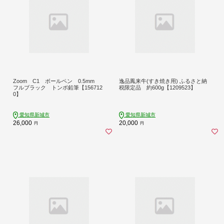
Zoom C1 ボールペン 0.5mm
逸品鳳来牛(すき焼き用) ふるさと納
フルブラック トンボ鉛筆【156712
税限定品 約600g【1209523】
0】
愛知県新城市
愛知県新城市
26,000
20,000
円
円