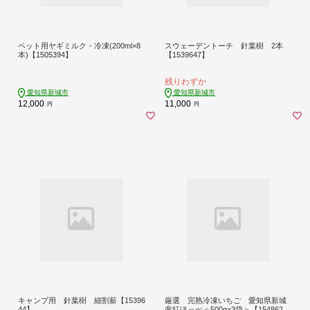
ペット用ヤギミルク・冷凍(200ml×8
スウェーデントーチ 針葉樹 2本
本)【1505394】
【1539647】
残りわずか
愛知県新城市
愛知県新城市
12,000
11,000
円
円
キャンプ用 針葉樹 細割薪【15396
厳選 完熟冷凍いちご 愛知県新城
44】
産紅ほっぺ＜500g×3袋＞【154862