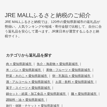
JRE MALLふるさと納税のご紹介
JRE MALLふるさと納税では、120件の愛知県新城市の返礼品が
勢揃い。人気ランキングや地域・寄付金額で比較して、自分に合
う返礼品を安心して選べます。JR東日本が運営するふるさと納
税サイト。
カテゴリから返礼品を探す
|
|
肉 × 愛知県新城市
魚介・海産物 × 愛知県新城市
|
|
米・パン × 愛知県新城市
果物・フルーツ × 愛知県新城市
|
|
野菜・きのこ × 愛知県新城市
卵・乳製品 × 愛知県新城市
|
|
酒・アルコール × 愛知県新城市
お茶・飲料 × 愛知県新城市
|
菓子・スイーツ × 愛知県新城市
|
|
鍋セット・総菜・加工食品 × 愛知県新城市
麺 × 愛知県新城市
|
調味料・油 × 愛知県新城市
|
旅行・体験・チケット × 愛知県新城市