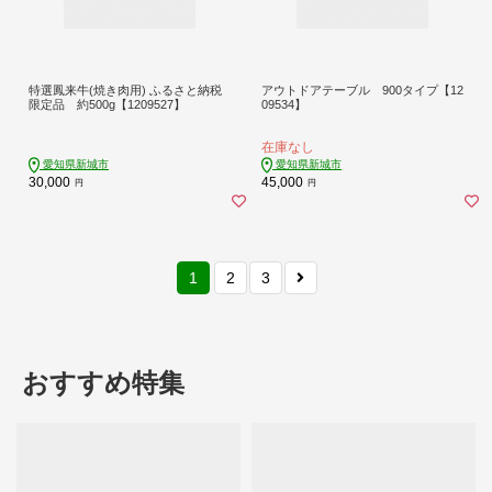
特選鳳来牛(焼き肉用) ふるさと納税
アウトドアテーブル 900タイプ【12
限定品 約500g【1209527】
09534】
在庫なし
愛知県新城市
愛知県新城市
30,000
45,000
円
円
1
2
3
おすすめ特集