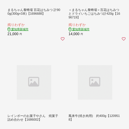
まるちゃん養蜂場 百花はちみつ 計90
＜まるちゃん養蜂場＞百花はちみつ
0g(300g×3本)【1696688】
とドライいちごはちみつ計420g【16
96719】
残りわずか
残りわずか
愛知県新城市
愛知県新城市
21,000
14,000
円
円
レインボーのお菓子やさん 焼菓子
鳳来牛(焼き肉用) 約400g【120951
詰め合わせ【1686002】
8】