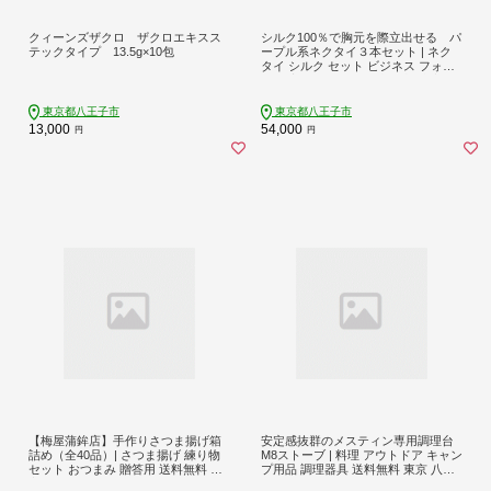
クィーンズザクロ ザクロエキスス
シルク100％で胸元を際立出せる パ
テックタイプ 13.5g×10包
ープル系ネクタイ３本セット | ネク
タイ シルク セット ビジネス フォー
マル 高級 おしゃれ 送料無料 東京 八
王子 父の日
東京都八王子市
東京都八王子市
13,000
54,000
円
円
【梅屋蒲鉾店】手作りさつま揚げ箱
安定感抜群のメスティン専用調理台
詰め（全40品）| さつま揚げ 練り物
M8ストーブ | 料理 アウトドア キャン
セット おつまみ 贈答用 送料無料 東
プ用品 調理器具 送料無料 東京 八王
京 八王子
子