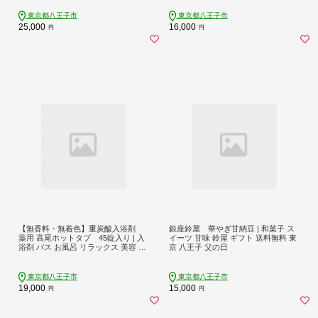
東京都八王子市
東京都八王子市
25,000
16,000
円
円
【無香料・無着色】重炭酸入浴剤
銀座鈴屋 華やぎ甘納豆 | 和菓子 ス
薬用 高尾ホットタブ 45錠入り | 入
イーツ 甘味 鈴屋 ギフト 送料無料 東
浴剤 バス お風呂 リラックス 美容 送
京 八王子 父の日
料無料 東京 八王子
東京都八王子市
東京都八王子市
19,000
15,000
円
円