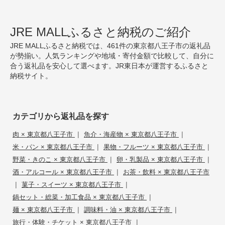
JRE MALLふるさと納税のご紹介
JRE MALLふるさと納税では、461件の東京都八王子市の返礼品
が勢揃い。人気ランキングや地域・寄付金額で比較して、自分に
合う返礼品を安心して選べます。JR東日本が運営するふるさと
納税サイト。
カテゴリから返礼品を探す
|
|
肉 × 東京都八王子市
魚介・海産物 × 東京都八王子市
|
|
米・パン × 東京都八王子市
果物・フルーツ × 東京都八王子市
|
|
野菜・きのこ × 東京都八王子市
卵・乳製品 × 東京都八王子市
|
酒・アルコール × 東京都八王子市
お茶・飲料 × 東京都八王子市
|
|
菓子・スイーツ × 東京都八王子市
|
鍋セット・総菜・加工食品 × 東京都八王子市
|
|
麺 × 東京都八王子市
調味料・油 × 東京都八王子市
|
旅行・体験・チケット × 東京都八王子市