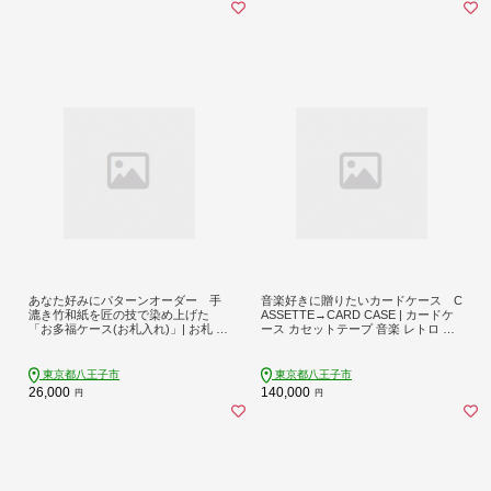
あなた好みにパターンオーダー 手
音楽好きに贈りたいカードケース C
漉き竹和紙を匠の技で染め上げた
ASSETTE→CARD CASE | カードケ
「お多福ケース(お札入れ)」| お札 オ
ース カセットテープ 音楽 レトロ ギ
ーダー 和雑貨 おしゃれ 送料無料 東
フト 名刺入れ おしゃれ 送料無料 東
京 八王子
京 八王子
東京都八王子市
東京都八王子市
26,000
140,000
円
円