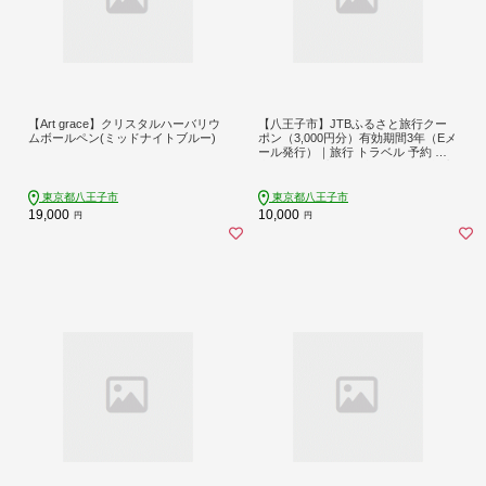
【Art grace】クリスタルハーバリウ
【八王子市】JTBふるさと旅行クー
ムボールペン(ミッドナイトブルー)
ポン（3,000円分）有効期間3年（Eメ
ール発行）｜旅行 トラベル 予約 国
内旅行 JTB 宿泊 観光 体験 旅行券 宿
泊券 旅行予約 ホテル 旅館 チケット
子供 子連れ カップル 家族 人気 おす
東京都八王子市
東京都八王子市
すめ 旅行クーポン 店頭 オンライン
19,000
10,000
円
円
ネット予約 東京 八王子