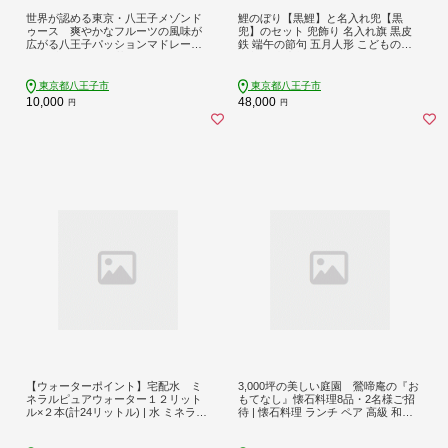
世界が認める東京・八王子メゾンド
鯉のぼり【黒鯉】と名入れ兜【黒
ゥース 爽やかなフルーツの風味が
兜】のセット 兜飾り 名入れ旗 黒皮
広がる八王子パッションマドレーヌ
鉄 端午の節句 五月人形 こどもの日
（5個入り）| 焼き菓子 マドレーヌ ギ
名入れ 出産祝い ギフト
フト スイーツ 洋菓子 送料無料 東京
八王子 父の日
東京都八王子市
東京都八王子市
10,000
48,000
円
円
【ウォーターポイント】宅配水 ミ
3,000坪の美しい庭園 鶯啼庵の『お
ネラルピュアウォーター１２リット
もてなし』懐石料理8品・2名様ご招
ル×２本(計24リットル) | 水 ミネラル
待 | 懐石料理 ランチ ペア 高級 和食
ウォーター 飲料水 ドリンク 送料無
ディナー 記念日 食事券 送料無料 東
料 東京 八王子
京 八王子