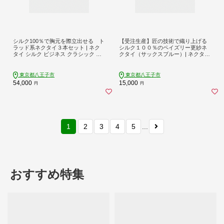
シルク100％で胸元を際立出せる ト
【受注生産】匠の技術で織り上げる
ラッド系ネクタイ３本セット | ネク
シルク１００％のペイズリー更紗ネ
タイ シルク ビジネス クラシック 高
クタイ（サックスブルー）| ネクタイ
級 おしゃれ 送料無料 東京 八王子 父
シルク ブルー 高級 ビジネス フォー
の日
マル プレゼント 送料無料 東京 八王
子 父の日
東京都八王子市
東京都八王子市
54,000
15,000
円
円
1
2
3
4
5
...
おすすめ特集