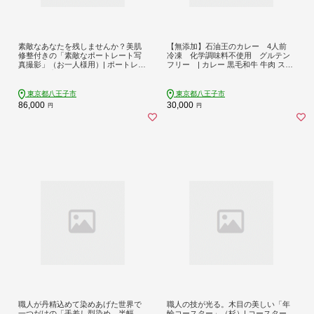
素敵なあなたを残しませんか？美肌
【無添加】石油王のカレー 4人前
修整付きの「素敵なポートレート写
冷凍 化学調味料不使用 グルテン
真撮影」（お一人様用）| ポートレー
フリー | カレー 黒毛和牛 牛肉 スパ
ト 撮影 プロ 記念 贈答用 思い出 送料
イス 冷凍 送料無料 東京 八王子
無料 東京 八王子
東京都八王子市
東京都八王子市
86,000
30,000
円
円
職人が丹精込めて染めあげた世界で
職人の技が光る。木目の美しい「年
一つだけの「手差し型染め 半幅
輪コースター」（杉）| コースター