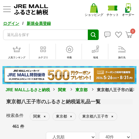
ショッピング
チケット
オーダー
/
ログイン
新規会員登録
0
人気ランキング
カテゴリ
特集
地域
旅行先
JRE MALLふるさと納税
関東
東京都
東京都八王子市の返礼
東京都八王子市のふるさと納税返礼品一覧
検索条件
関東
東京都
東京都八王子市
×
×
×
461 件