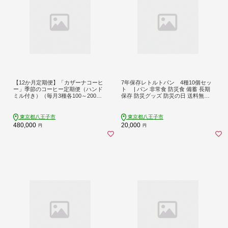
【12か月定期便】「カザーナコーヒ
7年保存レトルトパン 4種10個セッ
ー」季節のコーヒー定期便（ハンド
ト | パン 非常食 防災食 備蓄 長期
ミル付き）（毎月3種各100～200
保存 防災グッズ 防災の日 送料無料
ｇ）| コーヒー 定期便 季節限定 ハン
東京 八王子
ドミル 自家焙煎 豆 粉 送料無料 東京
八王子
東京都八王子市
東京都八王子市
480,000
20,000
円
円