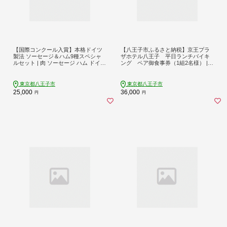
【国際コンクール入賞】本格ドイツ
【八王子市ふるさと納税】京王プラ
製法 ソーセージ＆ハム9種スペシャ
ザホテル八王子 平日ランチバイキ
ルセット | 肉 ソーセージ ハム ドイツ
ング ペア御食事券（1組2名様） |
美味しい ギフト おすすめ 送料無料
ホテル レストラン バイキング ブッ
東京 八王子
フェ ペア 食事券 人気 おすすめ 送料
無料 東京 八王子
東京都八王子市
東京都八王子市
25,000
36,000
円
円