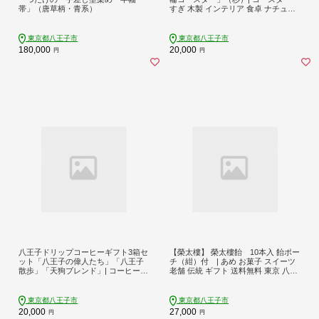
帯」（唐草柄・青系）
すぎ 木製 インテリア 食卓 ナチュラ
ル おしゃれ 送料無料 東京 八王子
東京都八王子市
東京都八王子市
180,000
20,000
円
円
八王子ドリップコーヒーギフト3箱セ
【榮太樓】 榮太樓飴 10本入 飴ポー
ット「八王子の偉人たち」「八王子
チ（紺）付 | あめ お菓子 スイーツ
散歩」「天狗ブレンド」| コーヒー
老舗 伝統 ギフト 送料無料 東京 八王
ブレンド 贈答 ドリップ 送料無料 東
子
京 八王子
東京都八王子市
東京都八王子市
20,000
27,000
円
円