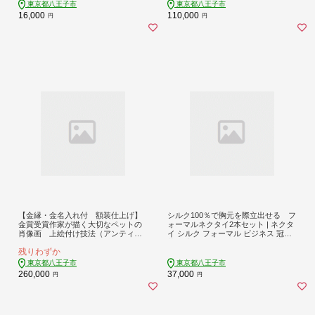
東京都八王子市
東京都八王子市
16,000
110,000
円
円
【金縁・金名入れ付 額装仕上げ】
シルク100％で胸元を際立出せる フ
金賞受賞作家が描く大切なペットの
ォーマルネクタイ2本セット | ネクタ
肖像画 上絵付け技法（アンティー
イ シルク フォーマル ビジネス 冠婚
ク加工を施した額：ブラウン）
葬祭 高級 おしゃれ 送料無料 東京 八
残りわずか
王子 父の日
東京都八王子市
東京都八王子市
260,000
37,000
円
円