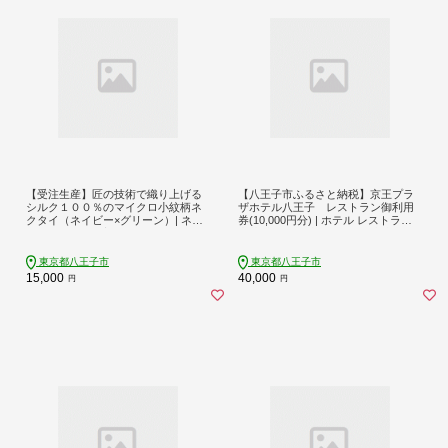
【受注生産】匠の技術で織り上げる
【八王子市ふるさと納税】京王プラ
シルク１００％のマイクロ小紋柄ネ
ザホテル八王子 レストラン御利用
クタイ（ネイビー×グリーン）| ネク
券(10,000円分) | ホテル レストラン
タイ シルク 柄 高級 ビジネス フォー
中華 和食 鉄板料理 寿司 食事券 人気
マル 贈答用 送料無料 東京 八王子 父
おすすめ 送料無料 東京 八王子
の日
東京都八王子市
東京都八王子市
15,000
40,000
円
円