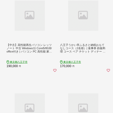
【中古】高性能再生パソコン レッツ
八王子うかい亭ふるさと納税おもて
ノート 中古 Windows11 Corei5/8GB/
なしコース（2名様）| 食事券 鉄板料
office付き | パソコン PC 高性能 家電
理 コース ペア チケット ディナー ラ
送料無料 東京 八王子
ンチ 東京都 八王子 送料無料
東京都八王子市
東京都八王子市
190,000
170,000
円
円