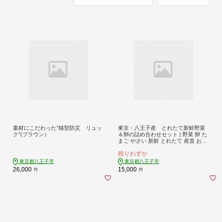
素材にこだわった”猫型防災 リュッ
東京・八王子産 とれたて新鮮野菜
ク”(ブラウン）
＆卵の詰め合わせセット | 野菜 卵 た
まご やさい 新鮮 とれたて 産直 おい
しい 送料無料 東京 八王子
残りわずか
東京都八王子市
東京都八王子市
26,000
15,000
円
円