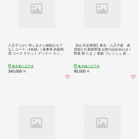
八王子うかい亭ふるさと納税おもて
【6か月定期便】東京・八王子産 産
なしコース（4名様）| 食事券 鉄板料
直朝どれ新鮮野菜＆卵の詰め合わせ |
理 コース チケット ディナー ランチ
野菜 卵 たまご 新鮮 フレッシュ 産直
家族 記念日 東京都 八王子 送料無料
おいしい 送料無料 東京 八王子
東京都八王子市
東京都八王子市
340,000
90,000
円
円