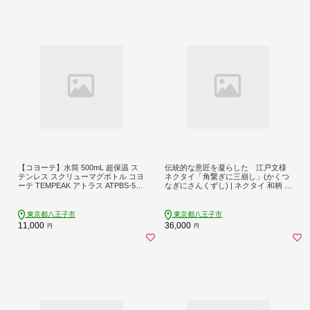
【コヨーテ】水筒 500mL 超保温 ス
伝統的な意匠を凝らした 江戸文様
テンレス スクリューマグボトル コヨ
ネクタイ「角繋ぎに三崩し」(かくつ
ーテ TEMPEAK アトラス ATPBS-500
なぎにさんくずし) | ネクタイ 和柄 ビ
CY
ジネス おしゃれ 高級 送料無料 東京
八王子 父の日
東京都八王子市
東京都八王子市
11,000
36,000
円
円