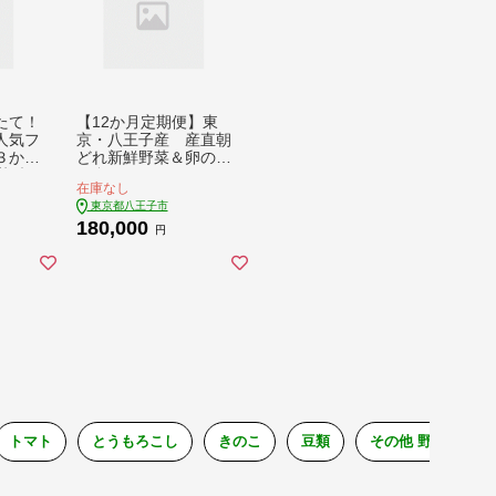
たて！
【12か月定期便】東
人気フ
京・八王子産 産直朝
３か月
どれ新鮮野菜＆卵の詰
菜 卵
め合わせ
在庫なし
ト 送
東京都八王子市
王子
180,000
円
トマト
とうもろこし
きのこ
豆類
その他 野菜