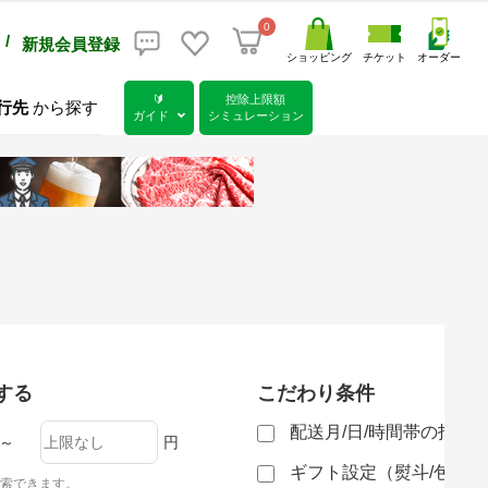
0
/
新規会員登録
ショッピング
チケット
オーダー
🔰
控除上限額
行先
から探す
ガイド
シミュレーション
する
こだわり条件
配送月/日/時間帯の指定
～
円
ギフト設定（熨斗/包装
索できます。