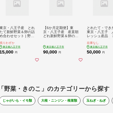
東京・八王子産 とれ
【6か月定期便】東
とれたて・でき
たて新鮮野菜＆卵の詰
京・八王子産 産直朝
東京・八王子 
め合わせセット | 野菜
どれ新鮮野菜＆卵の詰
レッシュ産品 
卵 たまご やさい 新鮮
め合わせ | 野菜 卵 た
定期便 | 新鮮 野
残りわずか
在庫なし
とれたて 産直 おいし
まご 新鮮 フレッシュ
肉 豚肉 ヨーグル
東京都八王子市
東京都八王子市
東京都八王子市
い 送料無料 東京 八王
産直 おいしい 送料無
料無料 東京 八
15,000
90,000
50,000
子
料 東京 八王子
円
円
円
「野菜・きのこ」のカテゴリーから探す
じゃがいも・イモ類
大根・ニンジン・根菜類
玉ねぎ・ねぎ