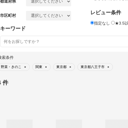
都道府県
レビュー条件
市区町村
指定なし
★3.5
キーワード
検索条件
野菜・きのこ
関東
東京都
東京都八王子市
×
×
×
×
4 件