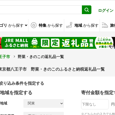
ログイン
ゴリ
から探す
特集
から探す
地域
から探す
旅
王子市
野菜・きのこの返礼品一覧
東京都八王子市 野菜・きのこのふるさと納税返礼品一覧
絞り込み条件を指定する
地域を指定する
寄付金額を指定
地域
円
※どちらかの入力でも検