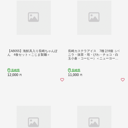
【AB055】海鮮具入り長崎ちゃんぽ
長崎カステラアイス 7種 計8個（バ
ん 4食セット＜こじま製麺＞
ニラ・抹茶・苺・びわ・チョコ・白
玉小倉・コーヒー）＜ニューヨーク
堂＞
長崎県
長崎県
12,000
11,000
円
円