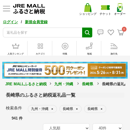
ショッピング
チケット
オーダー
/
ログイン
新規会員登録
0
人気ランキング
カテゴリ
特集
地域
旅行先
JRE MALLふるさと納税
九州・沖縄
長崎県
長崎県の返礼品
長崎県のふるさと納税返礼品一覧
検索条件
九州・沖縄
長崎県
長崎県
×
×
×
941 件