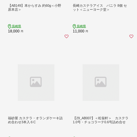
【AB149】本からすみ 約60g＜小野
長崎カステラアイス バニラ 8個 セ
原本店＞
ット＜ニューヨーク堂＞
長崎県
長崎県
18,000
11,000
円
円
福砂屋 カステラ・オランダケーキ詰
【29_AB007】＜松翁軒＞ カステラ
め合わせ3本入６C
1.0号・チョコラーテ0.6号詰め合せ