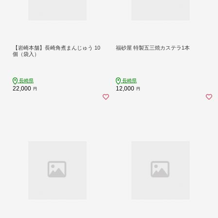
【岩崎本舗】長崎角煮まんじゅう 10
福砂屋 特製五三焼カステラ1本
個（袋入）
長崎県
長崎県
22,000
12,000
円
円