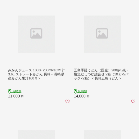
みかんジュース 100％ 200ml×18本 計
五島手延うどん（国産）200g×5束・
3.6L ストレートみかん 長崎＜長崎県
飛魚だしつゆ詰合せ 2箱（10ｇ×5パ
産みかん果汁100％＞
ック×2箱）＜長崎五島うどん＞
長崎県
長崎県
11,000
14,000
円
円