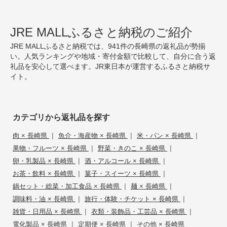
JRE MALLふるさと納税のご紹介
JRE MALLふるさと納税では、941件の長崎県の返礼品が勢揃
い。人気ランキングや地域・寄付金額で比較して、自分に合う返
礼品を安心して選べます。JR東日本が運営するふるさと納税サ
イト。
カテゴリから返礼品を探す
|
|
|
肉 × 長崎県
魚介・海産物 × 長崎県
米・パン × 長崎県
|
|
果物・フルーツ × 長崎県
野菜・きのこ × 長崎県
|
|
卵・乳製品 × 長崎県
酒・アルコール × 長崎県
|
|
お茶・飲料 × 長崎県
菓子・スイーツ × 長崎県
|
|
鍋セット・総菜・加工食品 × 長崎県
麺 × 長崎県
|
|
調味料・油 × 長崎県
旅行・体験・チケット × 長崎県
|
|
雑貨・日用品 × 長崎県
衣類・装飾品・工芸品 × 長崎県
|
|
電化製品 × 長崎県
定期便 × 長崎県
その他 × 長崎県