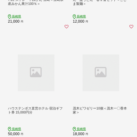
産みかん果汁100％＞
ま製麺＞
長崎県
長崎県
21,000
12,000
円
円
ハウステンボス直営ホテル 宿泊ギフ
茂木ビワゼリー10個＜茂木一〇香本
ト券 15,000円分
家＞
長崎県
長崎県
50,000
18,000
円
円