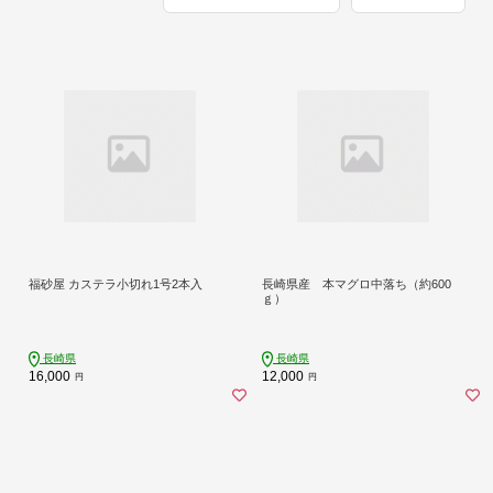
福砂屋 カステラ小切れ1号2本入
長崎県産 本マグロ中落ち（約600
ｇ）
長崎県
長崎県
16,000
12,000
円
円