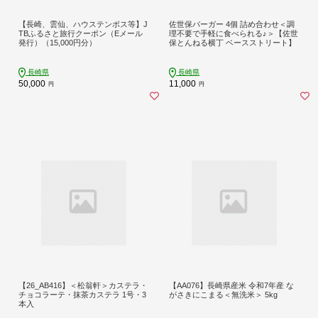
【長崎、雲仙、ハウステンボス等】J
佐世保バーガー 4個 詰め合わせ＜調
TBふるさと旅行クーポン（Eメール
理不要で手軽に食べられる♪＞【佐世
発行）（15,000円分）
保とんねる横丁 ベースストリート】
長崎県
長崎県
50,000
11,000
円
円
【26_AB416】＜松翁軒＞カステラ・
【AA076】長崎県産米 令和7年産 な
チョコラーテ・抹茶カステラ 1号・3
がさきにこまる＜無洗米＞ 5kg
本入