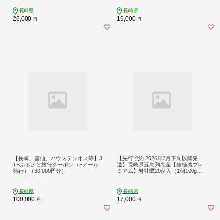
長崎県
長崎県
26,000
19,000
円
円
【長崎、雲仙、ハウステンボス等】J
【先行予約 2026年3月下旬以降発
TBふるさと旅行クーポン（Eメール
送】長崎県五島列島産【超極濃プレ
発行）（30,000円分）
ミアム】岩牡蠣20個入（1個100g～1
50g×20）
長崎県
長崎県
100,000
17,000
円
円