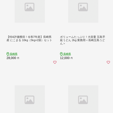
【特A評価獲得！令和7年産】長崎県
ボリュームたっぷり！大容量 五島手
産 にこまる 10kg（5kg×2袋）セット
延うどん 2kg 業務用＜長崎五島うど
ん＞
長崎県
長崎県
28,000
12,000
円
円