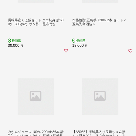
長崎県産くえ鍋セット クエ切身 計60
本格焼酎 五島芋 720ml 2本 セット＜
0g（300g×2）ポン酢・昆布付き
五島列島酒造＞
長崎県
長崎県
30,000
18,000
円
円
みかんジュース 100％ 200ml×36本 計
【AB056】海鮮具入り長崎ちゃんぽ
7.2L ストレートみかん 長崎＜長崎県
ん・皿うどん 各２食セット＜こじ