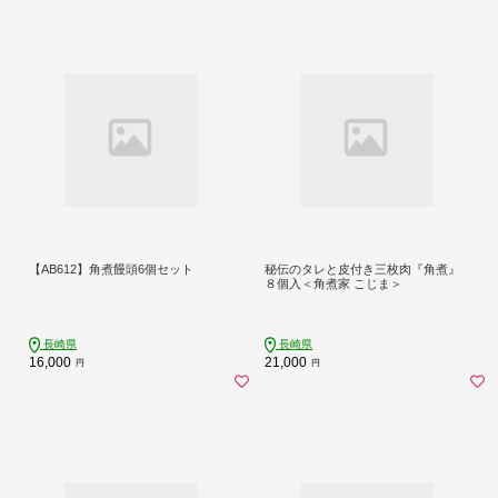
【AB612】角煮饅頭6個セット
秘伝のタレと皮付き三枚肉『角煮』
８個入＜角煮家 こじま＞
長崎県
長崎県
16,000
21,000
円
円