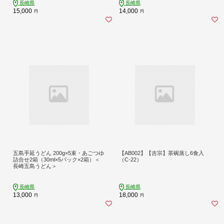
長崎県
長崎県
15,000
14,000
円
円
五島手延うどん 200g×5束・あごつゆ
【AB002】【吉宗】茶碗蒸し6食入
詰合せ2箱（30ml×5パック×2箱）＜
（C-22）
長崎五島うどん＞
長崎県
長崎県
13,000
18,000
円
円