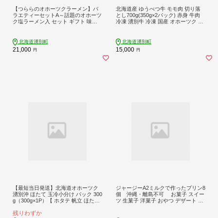
【つららのオホーツクラーメン】バ
北海道産 ゆうべつ牛 モモ肉 切り落
ラエティーセットA～話題のオホーツ
とし700g(350g×2パック) 赤身 牛肉
ク塩ラーメン入 セット ギフト 味噌
冷凍 湧別牛 冷凍 国産 オホーツク お
ラーメン 毛ガニラーメン 麺類 毛カ
肉 食材 肉料理 夕飯 肉質 柔らかい 食
ニラーメン 蟹ラーメン ホタテ 帆立
べやすい ビーフカレー ビーフシチュ
蟹 カニ
ー 煮物 肉じゃが 牛丼 炒め物
北海道湧別町
北海道湧別町
21,000
15,000
円
円
【最短当日発送】北海道オホーツク
ジャージーA2ミルクで作ったプリン8
湧別沖 ほたて 玉冷小分け パック 300
個 沖縄・離島不可 お菓子 スイー
g（300g×1P）【 ホタテ 帆立 ほたて
ツ 生菓子 洋菓子 おやつ デザート 食
スタンドパック 海鮮 刺身 貝 貝柱 魚
後 牛乳本来の味 冷蔵品 ジャージー
残りわずか
介 魚介類 冷凍 北海道 湧別町 】
牛乳 ジャージーミルク