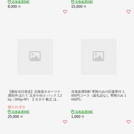
北海道湧別町
北海道湧別町
8,000
15,000
円
円
【最短当日発送】北海道オホーツク
北海道湧別町 寄附のみの応援受付 1,
湧別沖 ほたて 玉冷小分け パック 1.2
000円コース（返礼品なし 寄附のみ 1
kg（300g×4P）【 ホタテ 帆立 ほた
000円）
て スタンドパック 海鮮 刺身 貝 貝柱
残りわずか
魚介 魚介類 冷凍 北海道 湧別町 】
北海道湧別町
北海道湧別町
25,000
1,000
円
円