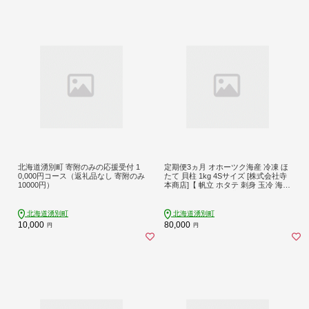
北海道湧別町 寄附のみの応援受付 1
定期便3ヵ月 オホーツク海産 冷凍 ほ
0,000円コース（返礼品なし 寄附のみ
たて 貝柱 1kg 4Sサイズ [株式会社寺
10000円）
本商店]【 帆立 ホタテ 刺身 玉冷 海鮮
魚介 魚貝類 生食用 北海道 湧別町 サ
ロマ湖 】
北海道湧別町
北海道湧別町
10,000
80,000
円
円