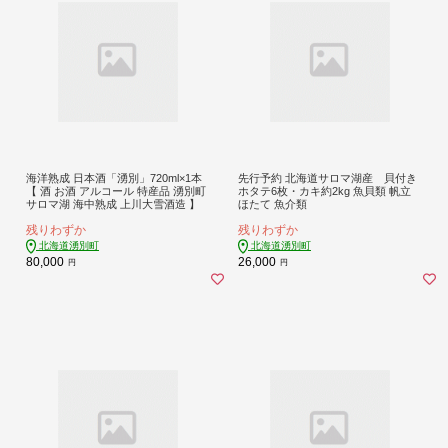
海洋熟成 日本酒「湧別」720ml×1本
先行予約 北海道サロマ湖産 貝付き
【 酒 お酒 アルコール 特産品 湧別町
ホタテ6枚・カキ約2kg 魚貝類 帆立
サロマ湖 海中熟成 上川大雪酒造 】
ほたて 魚介類
残りわずか
残りわずか
北海道湧別町
北海道湧別町
80,000
26,000
円
円