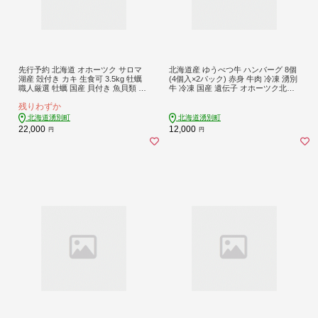
先行予約 北海道 オホーツク サロマ
北海道産 ゆうべつ牛 ハンバーグ 8個
湖産 殻付き カキ 生食可 3.5kg 牡蠣
(4個入×2パック) 赤身 牛肉 冷凍 湧別
職人厳選 牡蠣 国産 貝付き 魚貝類 生
牛 冷凍 国産 遺伝子 オホーツク北海
牡蠣 ノロウイルス検査実施 海のミル
道 お肉 ハンバーグ
残りわずか
ク 海鮮 海の幸 つまみ 晩酌 お酒のあ
て
北海道湧別町
北海道湧別町
22,000
12,000
円
円