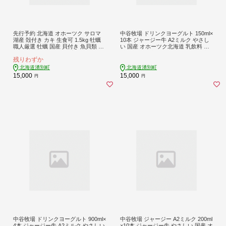
先行予約 北海道 オホーツク サロマ
中谷牧場 ドリンクヨーグルト 150ml×
湖産 殻付き カキ 生食可 1.5kg 牡蠣
10本 ジャージー牛 A2ミルク やさし
職人厳選 牡蠣 国産 貝付き 魚貝類 生
い 国産 オホーツク北海道 乳飲料 乳
牡蠣 ノロウイルス検査実施 海のミル
製品 飲み物 朝食 発酵食品 発酵飲料
残りわずか
ク 海鮮 海の幸 つまみ 晩酌 お酒のあ
飲むヨーグルト
て
北海道湧別町
北海道湧別町
15,000
15,000
円
円
中谷牧場 ドリンクヨーグルト 900ml×
中谷牧場 ジャージー A2ミルク 200ml
4本 ジャージー牛 A2ミルク やさしい
×10本 ジャージー牛 やさしい 国産 オ