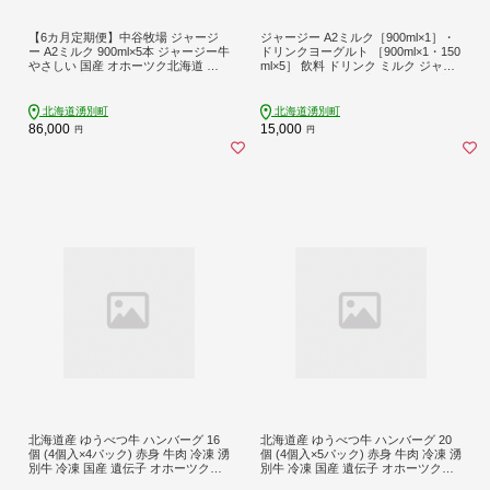
【6カ月定期便】中谷牧場 ジャージ
ジャージー A2ミルク［900ml×1］・
ー A2ミルク 900ml×5本 ジャージー牛
ドリンクヨーグルト ［900ml×1・150
やさしい 国産 オホーツク北海道 牛
ml×5］ 飲料 ドリンク ミルク ジャー
乳北海道産 ジャージー牛乳 飲み物
ジー牛 やさしい 国産 オホーツク北
朝食 生乳 牧場のミルク 牧場の牛乳
海道 牛乳 乳飲料 セット
こども
北海道湧別町
北海道湧別町
86,000
15,000
円
円
北海道産 ゆうべつ牛 ハンバーグ 16
北海道産 ゆうべつ牛 ハンバーグ 20
個 (4個入×4パック) 赤身 牛肉 冷凍 湧
個 (4個入×5パック) 赤身 牛肉 冷凍 湧
別牛 冷凍 国産 遺伝子 オホーツク北
別牛 冷凍 国産 遺伝子 オホーツク北
海道 お肉 ハンバーグ
海道 お肉 ハンバーグ