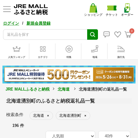
ショッピング
チケット
オーダー
/
ログイン
新規会員登録
0
人気ランキング
カテゴリ
特集
地域
旅行先
JRE MALLふるさと納税
北海道
北海道湧別町の返礼品一覧
北海道湧別町のふるさと納税返礼品一覧
検索条件
北海道
北海道湧別町
×
×
196 件