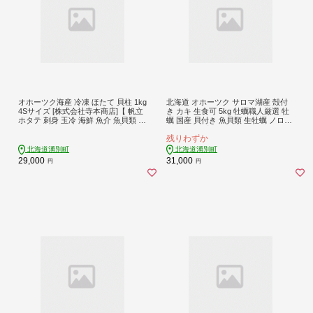
オホーツク海産 冷凍 ほたて 貝柱 1kg
北海道 オホーツク サロマ湖産 殻付
4Sサイズ [株式会社寺本商店]【 帆立
き カキ 生食可 5kg 牡蠣職人厳選 牡
ホタテ 刺身 玉冷 海鮮 魚介 魚貝類 生
蠣 国産 貝付き 魚貝類 生牡蠣 ノロウ
食用 北海道 湧別町 サロマ湖 】
イルス検査実施 海のミルク 海鮮 海
残りわずか
の幸 つまみ 晩酌 お酒のあて
北海道湧別町
北海道湧別町
29,000
31,000
円
円