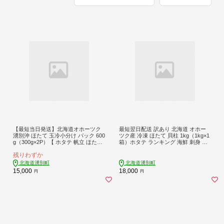
【最短当日発送】北海道オホーツク
最短翌日配送 訳あり 北海道 オホー
湧別沖 ほたて 玉冷小分け パック 600
ツク産 冷凍 ほたて 貝柱 1kg（1kg×1
g（300g×2P）【 ホタテ 帆立 ほたて
箱）ホタテ ランキング 海鮮 刺身 冷
スタンドパック 海鮮 刺身 貝 貝柱 魚
凍ふるさと納税 帆立 ふるさと 規格
残りわずか
介 魚介類 冷凍 北海道 湧別町 】
外 ホタテ貝柱
北海道湧別町
北海道湧別町
15,000
18,000
円
円