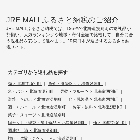
JRE MALLふるさと納税のご紹介
JRE MALLふるさと納税では、196件の北海道湧別町の返礼品が
勢揃い。人気ランキングや地域・寄付金額で比較して、自分に合
う返礼品を安心して選べます。JR東日本が運営するふるさと納
税サイト。
カテゴリから返礼品を探す
|
|
肉 × 北海道湧別町
魚介・海産物 × 北海道湧別町
|
|
米・パン × 北海道湧別町
果物・フルーツ × 北海道湧別町
|
|
野菜・きのこ × 北海道湧別町
卵・乳製品 × 北海道湧別町
|
|
酒・アルコール × 北海道湧別町
お茶・飲料 × 北海道湧別町
|
菓子・スイーツ × 北海道湧別町
|
|
鍋セット・総菜・加工食品 × 北海道湧別町
麺 × 北海道湧別町
|
調味料・油 × 北海道湧別町
|
旅行・体験・チケット × 北海道湧別町