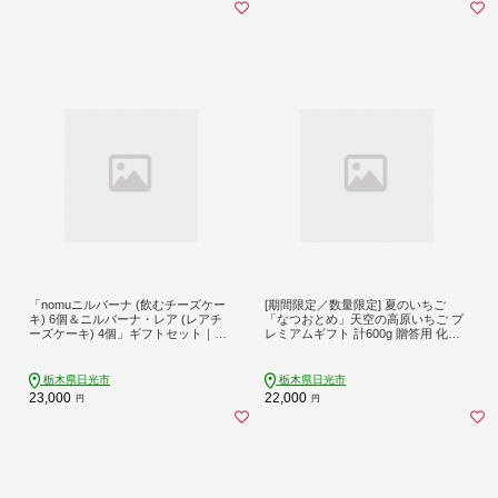
「nomuニルバーナ (飲むチーズケー
[期間限定／数量限定] 夏のいちご
キ) 6個＆ニルバーナ・レア (レアチ
「なつおとめ」天空の高原いちご プ
ーズケーキ) 4個」ギフトセット｜明
レミアムギフト 計600g 贈答用 化粧
治の館 チーズケーキ レアチーズ ク
箱入り 約4人分 いちご フルーツ 果物
リームチーズ スイーツ 日瑠華 洋菓
｜期間限定 夏秋限定 イチゴ 苺 果実
子 ギフト 日光市 [0902]
スイーツ 産地直送 サマーギフト 奥
栃木県日光市
栃木県日光市
日光 日光市産 栃木県産 [0367]
23,000
22,000
円
円