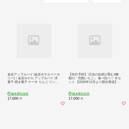
金谷アップルパイ [金谷ホテルベーカ
【先行予約】 日光の自然が育む4種
リー]｜金谷ホテル アップルパイ 洋
類の「完熟いちご」 食べ比べ！ Ｂセ
菓子 焼き菓子 ケーキ りんご リンゴ
ット 【2026年12月より順次発送】｜
林檎 スイーツ ティータイム [0258]
先行予約 期間限定 イチゴ 苺 フルー
ツ とちおとめ とちあいか スカイベ
リー ミルキーベリー 果物 産地直送
栃木県日光市
栃木県日光市
日光産 栃木県産 [0956]
17,000
17,000
円
円