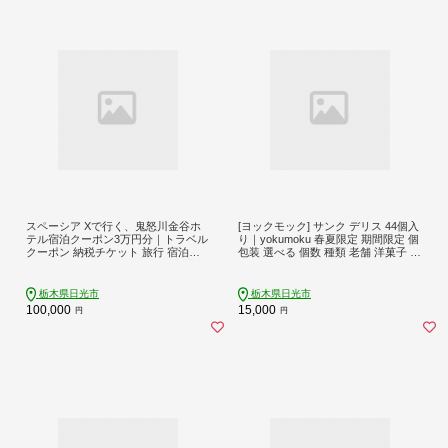
スペーシア Xで行く、鬼怒川金谷ホ
[ヨックモック] サンク デリス 44個入
テル宿泊クーポン3万円分｜トラベル
り｜yokumoku 春夏限定 期間限定 個
クーポン 納税チケット 旅行 宿泊券
包装 選べる 個数 種類 老舗 洋菓子 セ
ホテル 温泉 観光 旅行 旅行券 交通費
ット スイーツ デザート 焼き菓子 詰
体験 宿泊 スペーシア 東武鉄道 春休
合せ シガール 日光 栃木 おやつ 贈答
み 夏休み 冬休み 家族旅行 カップル
お子様にも 人気 春 夏 中元 御祝 父の
栃木県日光市
栃木県日光市
夫婦 親子 記念日 鬼怒川温泉 金谷ホ
日 ギフト プレゼント 女性 大容量 [08
100,000
15,000
円
円
テル 日光市 東武トップツアーズ [086
78]
8]