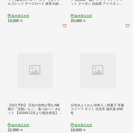
ルブレッド チーズロード 抹茶大納言
ット クーポン 自由席 アイスホッケ
｜パン 詰め合わせ 食べ比べ スプレ
ー プロ 試合 レギュラーリーグ [095
ッド ギフト ホテルブレッド 金谷ホ
2]
テル [0255]
栃木県日光市
栃木県日光市
13,000
20,000
円
円
【先行予約】 日光の自然が育む4種
日光水ようかん30本入｜和菓子 羊羹
類の「完熟いちご」 食べ比べ！ Aセ
スイーツ ギフト 日光市 湯沢屋 [098
ット 【2026年12月より順次発送】｜
8]
先行予約 期間限定 イチゴ 苺 フルー
ツ とちおとめ とちあいか スカイベ
リー ミルキーベリー 果物 産地直送
栃木県日光市
栃木県日光市
日光産 栃木県産 [0955]
22,000
19,000
円
円