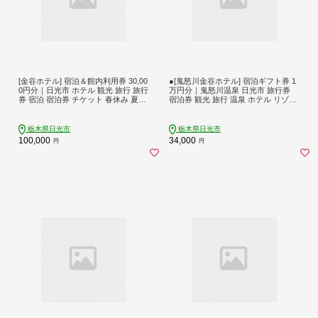
[金谷ホテル] 宿泊＆館内利用券 30,00
●[鬼怒川金谷ホテル] 宿泊ギフト券 1
0円分｜日光市 ホテル 観光 旅行 旅行
万円分｜鬼怒川温泉 日光市 旅行券
券 宿泊 宿泊券 チケット 春休み 夏休
宿泊券 観光 旅行 温泉 ホテル リゾー
み 紅葉 [0035]
ト グルメ レジャー トラベル 宿泊 チ
ケット クーポン 宿泊予約 人気 おす
すめ 夏休み 紅葉 [0873]
栃木県日光市
栃木県日光市
100,000
34,000
円
円