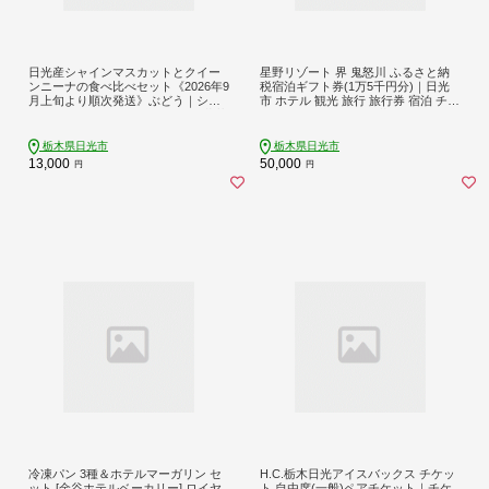
日光産シャインマスカットとクイー
星野リゾート 界 鬼怒川 ふるさと納
ンニーナの食べ比べセット《2026年9
税宿泊ギフト券(1万5千円分)｜日光
月上旬より順次発送》ぶどう｜シャ
市 ホテル 観光 旅行 旅行券 宿泊 チケ
インマスカット クイーンニーナ 葡萄
ット 春休み 夏休み 紅葉 [0350]
フルーツ 果物 スイーツ 食べ比べ 日
光市産 栃木県産 小倉農園 [0911]
栃木県日光市
栃木県日光市
13,000
50,000
円
円
冷凍パン 3種＆ホテルマーガリン セ
H.C.栃木日光アイスバックス チケッ
ット [金谷ホテルベーカリー] ロイヤ
ト 自由席(一般)ペアチケット｜チケ