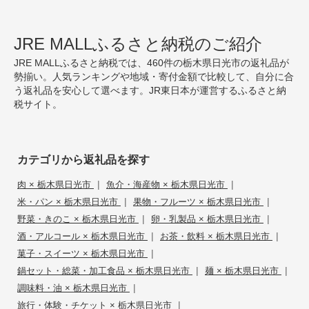
JRE MALLふるさと納税のご紹介
JRE MALLふるさと納税では、460件の栃木県日光市の返礼品が
勢揃い。人気ランキングや地域・寄付金額で比較して、自分に合
う返礼品を安心して選べます。JR東日本が運営するふるさと納
税サイト。
カテゴリから返礼品を探す
|
|
肉 × 栃木県日光市
魚介・海産物 × 栃木県日光市
|
|
米・パン × 栃木県日光市
果物・フルーツ × 栃木県日光市
|
|
野菜・きのこ × 栃木県日光市
卵・乳製品 × 栃木県日光市
|
|
酒・アルコール × 栃木県日光市
お茶・飲料 × 栃木県日光市
|
菓子・スイーツ × 栃木県日光市
|
|
鍋セット・総菜・加工食品 × 栃木県日光市
麺 × 栃木県日光市
|
調味料・油 × 栃木県日光市
|
旅行・体験・チケット × 栃木県日光市