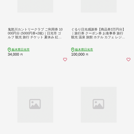
鬼怒川カントリークラブ ご利用券 10
ぐるり日光感謝券【商品券3万円分】
000円分 (5000円券×2枚)｜日光市 ゴ
｜旅行券 クーポン券 お食事券 旅行
ルフ 観光 旅行 チケット 夏休み 紅葉
観光 温泉 旅館 ホテル カフェ レジャ
[0092]
ー施設 地域商品券 チケット 日光市
[0293]
栃木県日光市
栃木県日光市
34,000
100,000
円
円