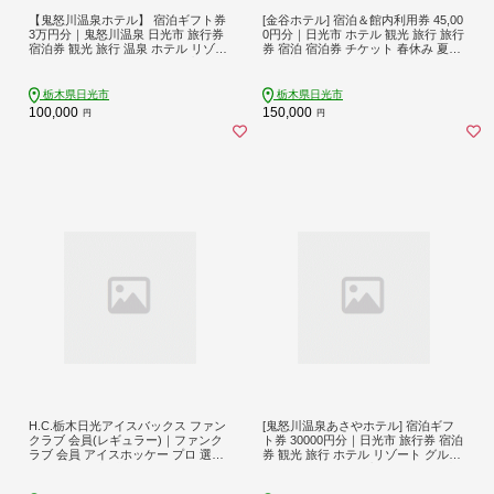
【鬼怒川温泉ホテル】 宿泊ギフト券
[金谷ホテル] 宿泊＆館内利用券 45,00
3万円分｜鬼怒川温泉 日光市 旅行券
0円分｜日光市 ホテル 観光 旅行 旅行
宿泊券 観光 旅行 温泉 ホテル リゾー
券 宿泊 宿泊券 チケット 春休み 夏休
ト グルメ レジャー トラベル 宿泊 チ
み 紅葉 [0036]
ケット クーポン 宿泊予約 人気 おす
すめ 夏休み 紅葉 [0897]
栃木県日光市
栃木県日光市
100,000
150,000
円
円
H.C.栃木日光アイスバックス ファン
[鬼怒川温泉あさやホテル] 宿泊ギフ
クラブ 会員(レギュラー)｜ファンク
ト券 30000円分｜日光市 旅行券 宿泊
ラブ 会員 アイスホッケー プロ 選手
券 観光 旅行 ホテル リゾート グルメ
ファンクラブ特典 [0948]
レジャー トラベル 宿泊 ビジネス 出
張 チケット クーポン 宿泊予約 人気