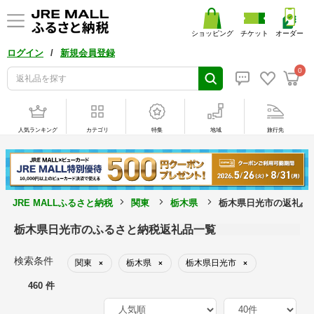
ショッピング
チケット
オーダー
/
ログイン
新規会員登録
0
人気ランキング
カテゴリ
特集
地域
旅行先
JRE MALLふるさと納税
関東
栃木県
栃木県日光市の返礼品
栃木県日光市のふるさと納税返礼品一覧
検索条件
関東
栃木県
栃木県日光市
×
×
×
460 件