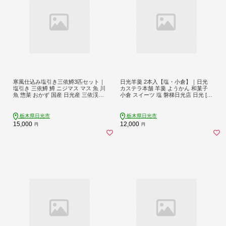
寒風仕込み塩引き三依鱒3匹セット｜
日光羊羹 2本入【塩・小倉】｜日光
塩引き 三依鱒 鱒 ニジマス マス 魚 川
カステラ本舗 羊羹 ようかん 和菓子
魚 惣菜 おかず 国産 日光産 三依渓流
小倉 スイーツ 塩 磐梯日光店 日光 [04
つり場 [0891]
74]
栃木県日光市
栃木県日光市
15,000
12,000
円
円