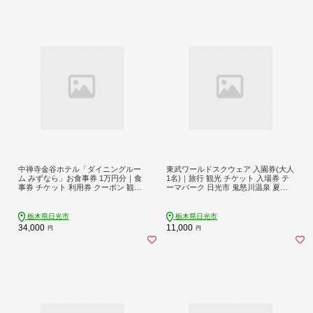
中禅寺金谷ホテル「ダイニングルー
東武ワールドスクウェア 入園券(大人
ム みずなら」お食事券 1万円分｜食
1名)｜旅行 観光 チケット 入場券 テ
事券 チケット 利用券 クーポン 観光
ーマパーク 日光市 鬼怒川温泉 夏休
旅行 ランチ ディナー 朝食 昼食 夕食
み 紅葉 [0342]
食事 会食 記念日 金谷ホテル 日光市
[0744]
栃木県日光市
栃木県日光市
34,000
11,000
円
円