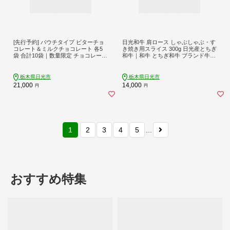
[先行予約] パウチタイプ ビターチョ
日光和牛 肩ロース しゃぶしゃぶ・す
コレート＆ミルクチョコレート 各5
き焼き用スライス 300g 日光産とちぎ
袋 合計10袋｜数量限定 チョコレート
和牛｜和牛 とちぎ和牛 ブランド牛
チョコ ミルクチョコ ビターチョコ
牛肉 肩ロース しゃぶしゃぶ 特選 す
カカオ スイーツ お菓子 洋菓子 ご褒
き焼き 日光産 栃木産 国産 [0835]
美 ギフト プチギフト 日光市 [0613]
栃木県日光市
栃木県日光市
21,000
14,000
円
円
1
2
3
4
5
...
おすすめ特集