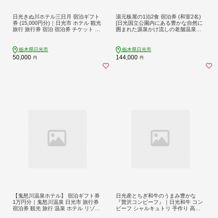
日光きぬ川ホテル三日月 宿泊ギフト
湯元板屋の1泊2食 宿泊券 (和室2名)
券 (15,000円分)｜日光市 ホテル 観光
[日光国立公園内にある豊かな自然に
旅行 旅行券 宿泊 宿泊券 チケット 春
囲まれた源泉かけ流しの老舗温泉旅
休み 夏休み 紅葉 [0103]
館]｜日光市 奥日光 ホテル 観光 旅行
温泉 旅行券 宿泊 チケット [0361]
栃木県日光市
栃木県日光市
50,000
144,000
円
円
【鬼怒川温泉ホテル】 宿泊ギフト券
日光産とちぎ和牛のうまみ豊かな
1万円分｜鬼怒川温泉 日光市 旅行券
『贅沢コンビーフ』｜日光和牛 コン
宿泊券 観光 旅行 温泉 ホテル リゾー
ビーフ シャルキュトリ 手作り 高級
ト グルメ レジャー トラベル 宿泊 チ
お取り寄せグルメ 国産和牛 ご飯のお