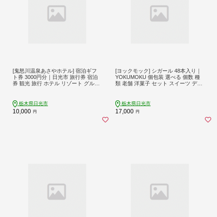
[鬼怒川温泉あさやホテル] 宿泊ギフ
[ヨックモック] シガール 48本入り｜
ト券 3000円分｜日光市 旅行券 宿泊
YOKUMOKU 個包装 選べる 個数 種
券 観光 旅行 ホテル リゾート グルメ
類 老舗 洋菓子 セット スイーツ デザ
レジャー トラベル 宿泊 ビジネス 出
ート 焼き菓子 詰合せ シガール 日光
張 チケット クーポン 宿泊予約 人気
栃木 おやつ 贈答 お子様にも 人気 年
おすすめ 夏休み 紅葉 [0002]
末年始 春 夏 秋 冬 歳暮 中元 御祝 母
栃木県日光市
栃木県日光市
の日 父の日 ギフト プレゼント 女性
10,000
17,000
円
円
大容量 [0890]