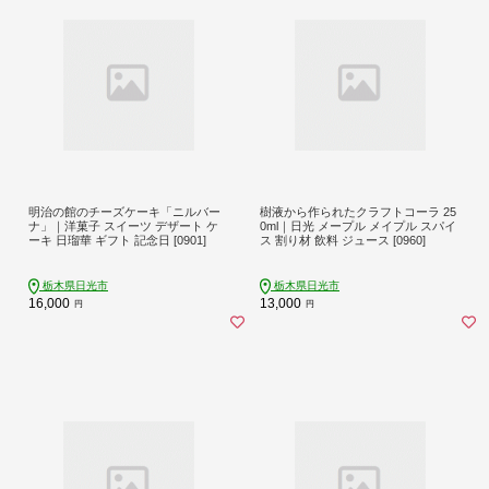
明治の館のチーズケーキ「ニルバー
樹液から作られたクラフトコーラ 25
ナ」｜洋菓子 スイーツ デザート ケ
0ml｜日光 メープル メイプル スパイ
ーキ 日瑠華 ギフト 記念日 [0901]
ス 割り材 飲料 ジュース [0960]
栃木県日光市
栃木県日光市
16,000
13,000
円
円