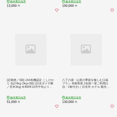
おすすめ 夏休み 紅葉 [0013]
栃木県日光市
栃木県日光市
13,000
100,000
円
円
[定期便／3回] JAS有機認定 こしひか
八丁の湯・山里の季節を愉しむ口福
り 合計9kg (3kg×3回) [日光ダイヤ舞
プラン 本館和室 2名様一室ご利用(1
／玄米3kg] 令和8年10月中旬より順
泊・2食付き)｜日光市 ホテル 観光 旅
次発送｜2026年度米 令和8年度米 オ
行 旅行券 宿泊 宿泊券 チケット 春休
ーガニック米 JAS有機認定 無農薬玄
み 夏休み 紅葉 [0061]
米 コシヒカリ 新米 お米 ごはん 国産
栃木県日光市
栃木県日光市
産地直送 日光ダイヤ舞 先行予約 [092
51,000
130,000
円
円
4]