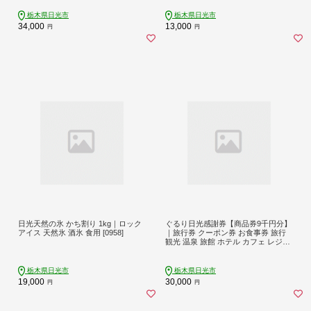
ケット クーポン 宿泊予約 人気 おす
供 サンドイッチ パン トッピング 旨
すめ 夏休み 紅葉 [0896]
み濃厚 ギフト 内祝い 栃木 日光 ふる
栃木県日光市
栃木県日光市
さと納税 [0336]
34,000
13,000
円
円
日光天然の氷 かち割り 1kg｜ロック
ぐるり日光感謝券【商品券9千円分】
アイス 天然氷 酒氷 食用 [0958]
｜旅行券 クーポン券 お食事券 旅行
観光 温泉 旅館 ホテル カフェ レジャ
ー施設 地域商品券 チケット 日光市
[0207]
栃木県日光市
栃木県日光市
19,000
30,000
円
円