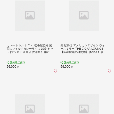
カレー レトルト Coco壱番屋監修 尾
鏡 壁掛け アメリカンデザイン ウォ
西のマイルドカレーライス 10食 セッ
ールミラー THE CIGAR LOUNGE
ト [サワセイ 江南店 愛知県 江南市 ko
【国産桧無垢材使用】 [Spice it up 愛
23btu100022] レトルト食品 レトルト
知県 江南市 ko23btu750007] 家具 ア
カレー カレーライス 簡単 時短 お手
ンティーク おしゃれ かわいい 鏡 日
軽 便利 簡単調理 ストック 小分け
本製 人気 壁掛け鏡 木製 国産桧 ヒノ
愛知県江南市
愛知県江南市
キ 無垢 おすすめ ギフト贈り物 プレ
26,000
59,000
円
円
ゼント