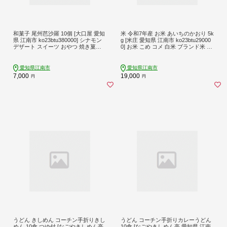
和菓子 尾州芭沙羅 10個 [大口屋 愛知
米 令和7年産 お米 あいちのかおり 5k
県 江南市 ko23btu380000] シナモン
g [米庄 愛知県 江南市 ko23btu29000
デザート スイーツ おやつ 焼き菓子
0] お米 こめ コメ 白米 ブランド米 国
和スイーツ 黄身餡
産 ご飯 ごはん おにぎり おむすび 小
分け 精米 保存 簡単
愛知県江南市
愛知県江南市
7,000
19,000
円
円
うどん きしめん コーチン手折りきし
うどん コーチン手折りカレーうどん
めん 10食 つゆ付 [なごやきしめん亭
10食 [なごやきしめん亭 愛知県 江南