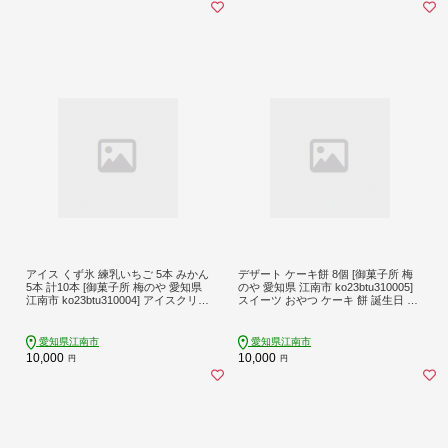
アイス くず氷 練乳いちご 5本 みかん
デザート ケーキ餅 8個 [御菓子所 梅
5本 計10本 [御菓子所 梅のや 愛知県
のや 愛知県 江南市 ko23btu310005]
江南市 ko23btu310004] アイスクリー
スイーツ おやつ ケーキ 餅 誕生日 ク
ム デザート 食べ比べ いちご 詰め合
リスマス バレンタイン バースデー
わせ 葛氷
愛知県江南市
愛知県江南市
10,000
10,000
円
円