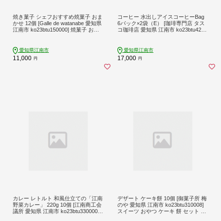
焼き菓子 シェフおすすめ焼菓子 おま
コーヒー 水出しアイスコーヒーBag
かせ 12個 [Galle de watanabe 愛知県
6パック×2袋（E） [珈琲専門店 タス
江南市 ko23btu150000] 焼菓子 お菓
コ珈琲店 愛知県 江南市 ko23btu4200
子 菓子 スイーツ デザート 個包装 詰
01] 珈琲 お手軽 水出し コーヒー パッ
め合わせ セット
ク 水出しアイスコーヒー
愛知県江南市
愛知県江南市
11,000
17,000
円
円
カレー レトルト 和風仕立ての「江南
デザート ケーキ餅 10個 [御菓子所 梅
野菜カレー」 220g 10個 [江南商工会
のや 愛知県 江南市 ko23btu310008]
議所 愛知県 江南市 ko23btu330000]
スイーツ おやつ ケーキ 餅 セット 誕
レトルト食品 簡単 時短 お手軽 便利
生日 クリスマス バレンタイン バー