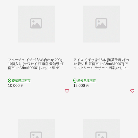
フルーチェ イチゴ 詰め合わせ 200g
アイス くず氷 計13本 [御菓子所 梅の
10個入り [サワセイ 江南店 愛知県 江
や 愛知県 江南市 ko23btu310007] ア
南市 ko23btu100001] いちご 苺 デザ
イスクリーム デザート 練乳いちご
ート おやつ 簡単 果肉入り 甘い お手
抹茶大納言 みかん パイン いちご 抹
軽 常温 子供 こども 手作り ふるさと
茶 ストロベリー 食べ比べ 詰め合わ
納税
せ 葛氷
愛知県江南市
愛知県江南市
10,000
12,000
円
円