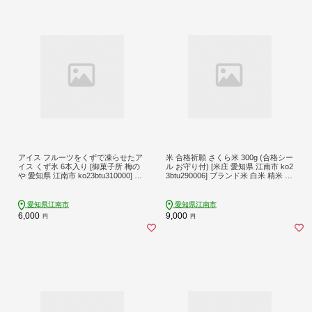
アイス フルーツをくずで凍らせたア
米 合格祈願 さくら米 300g (合格シー
イス くず氷 6本入り [御菓子所 梅の
ル お守り付) [米庄 愛知県 江南市 ko2
や 愛知県 江南市 ko23btu310000] 練
3btu290006] ブランド米 白米 精米 ご
乳 いちご ストロベリー 抹茶 あずき
飯 おむすび お米 こめ コメ おこめ 国
みかん オレンジ パイン パイナップ
産 受験 合格祈願 合格 北野天神社 愛
ル 氷 食べ比べ 詰め合わせ 贈り物 夏
知県
愛知県江南市
愛知県江南市
6,000
9,000
円
円