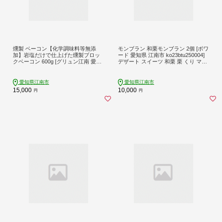
燻製 ベーコン【化学調味料等無添
モンブラン 和栗モンブラン 2個 [ボワ
加】岩塩だけで仕上げた燻製ブロッ
ード 愛知県 江南市 ko23btu250004]
クベーコン 600g [グリュン江南 愛知
デザート スイーツ 和栗 栗 くり マロ
県 江南市 ko23btu160000] 肉 ベーコ
ン ペースト クリーム
ン 豚肉 厚切り ブロック ジューシー
無添加 岩塩 肉加工品 加工品 真空パ
愛知県江南市
愛知県江南市
ック BBQ バーベキュー お弁当 おか
15,000
10,000
円
円
ず 簡単 冷凍