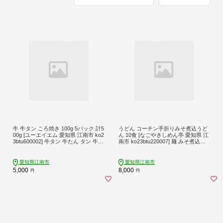
牛 牛タン ころ焼き 100g 5パック 計5
うどん コーチン手折りみそ煮込うど
00g [ユーエイエム 愛知県 江南市 ko2
ん 10食 [なごやきしめん亭 愛知県 江
3btu600002] 牛タン 牛たん タン 牛肉
南市 ko23btu220007] 麺 みそ煮込う
肉 焼肉 BBQ アウトドア 牛タン バー
どん 名古屋コーチン コーチン 出汁
ベキュー 冷凍 焼くだけ 牛タン 肉 牛
味噌煮込みうどん 煮込みうどん ご当
肉 タン 焼肉 バーベキュー ジューシ
地 麺セット 名古屋めし なごやめし
愛知県江南市
愛知県江南市
ー 牛タン 人気 牛タン にく お肉 BBQ
5,000
8,000
円
円
キャンプ アウトドア