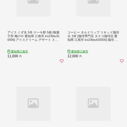
アイス くず氷 5本 ケーキ餅 5個 [御菓
コーヒー ネルドリップ リキッド珈琲
子所 梅のや 愛知県 江南市 ko23btu31
1L 3本 [珈琲専門店 タスコ珈琲店 愛
0006] アイスクリーム デザート スイ
知県 江南市 ko23btu420000] 珈琲 無
ーツ 練乳いちご 抹茶 みかん パイン
糖 coffee アイスコーヒー 直火焙煎 1
餅 食べ比べ 詰め合わせ
000ml
愛知県江南市
愛知県江南市
11,000
12,000
円
円