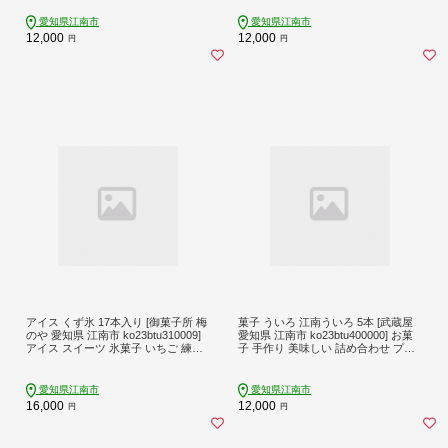
簡単調理
スデー
愛知県江南市
愛知県江南市
12,000
12,000
円
円
アイス くず氷 17本入り [御菓子所 梅
菓子 ういろ 江南ういろ 5本 [武蔵屋
のや 愛知県 江南市 ko23btu310009]
愛知県 江南市 ko23btu400000] お菓
アイス スイーツ 氷菓子 いちご 練乳
子 手作り 美味しい 詰め合わせ プレ
いちご ストロベリー 抹茶大納言 ミ
ゼント 贈答 ギフト
カン パイン 食べ比べ 詰め合わせ 夏
冷凍 ゼリー シャーベット
愛知県江南市
愛知県江南市
16,000
12,000
円
円