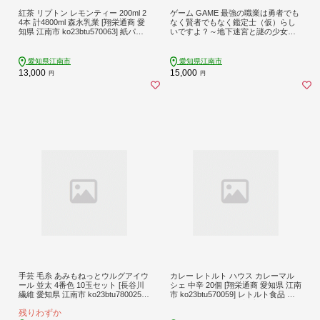
紅茶 リプトン レモンティー 200ml 2
ゲーム GAME 最強の職業は勇者でも
4本 計4800ml 森永乳業 [翔栄通商 愛
なく賢者でもなく鑑定士（仮）らし
知県 江南市 ko23btu570063] 紙パッ
いですよ？～地下迷宮と謎の少女～
ク ジュース 常温保存 ティータイム
Steamコード [サン電子 愛知県 江南
おやつ ジャストサイズ 檸檬 れもん
市 ko23btu800001] PCゲーム Steam
レモン ティー まとめ買い 買い置き
ダウンロード バトル シューティング
愛知県江南市
愛知県江南市
アクション アニメ
13,000
15,000
円
円
手芸 毛糸 あみもねっとウルグアイウ
カレー レトルト ハウス カレーマル
ール 並太 4番色 10玉セット [長谷川
シェ 中辛 20個 [翔栄通商 愛知県 江南
繊維 愛知県 江南市 ko23btu780025]
市 ko23btu570059] レトルト食品 レ
手編み 編み物 手作り ハンドメイド
トルトカレー レンジ対応商品 簡単
残りわずか
時短 お手軽 便利 簡単調理 ストック