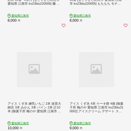
愛知県 江南市 ko23btu220006] 麺 麺
市 ko23btu220005] もちもち モチモ
類 あったか 乾麺 つゆ セット コシ も
チ カレー スープ付き 製麺 太麺 乾麺
ちもち モチモチ もっちり つるつる
弾力 もっちり コシ つるつる のど越
のど越し
し
愛知県江南市
愛知県江南市
8,000
8,000
円
円
アイス くず氷 練乳いちご 2本 抹茶大
アイス くず氷 4本 ケーキ餅 4個 [御菓
納言 3本 みかん 3本 パイン 2本 計10
子所 梅のや 愛知県 江南市 ko23btu31
本 [御菓子所 梅のや 愛知県 江南市 ko
0002] アイスクリーム デザート スイ
23btu310003] アイスクリーム デザー
ーツ 練乳いちご 抹茶 みかん パイン
ト いちご 抹茶 ストロベリー 食べ比
餅 食べ比べ 詰め合わせ
べ 詰め合わせ 葛氷
愛知県江南市
愛知県江南市
10,000
9,000
円
円