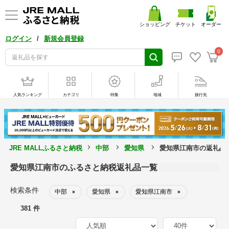
ショッピング
チケット
オーダー
/
ログイン
新規会員登録
0
人気ランキング
カテゴリ
特集
地域
旅行先
JRE MALLふるさと納税
中部
愛知県
愛知県江南市の返礼品
愛知県江南市のふるさと納税返礼品一覧
検索条件
中部
愛知県
愛知県江南市
×
×
×
381 件