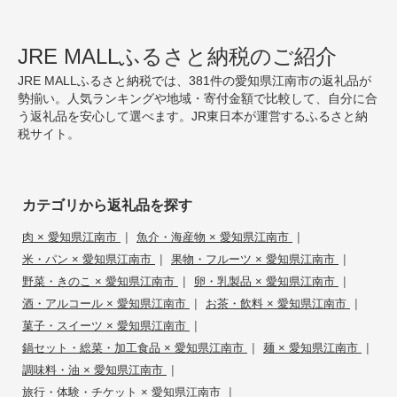
JRE MALLふるさと納税のご紹介
JRE MALLふるさと納税では、381件の愛知県江南市の返礼品が
勢揃い。人気ランキングや地域・寄付金額で比較して、自分に合
う返礼品を安心して選べます。JR東日本が運営するふるさと納
税サイト。
カテゴリから返礼品を探す
|
|
肉 × 愛知県江南市
魚介・海産物 × 愛知県江南市
|
|
米・パン × 愛知県江南市
果物・フルーツ × 愛知県江南市
|
|
野菜・きのこ × 愛知県江南市
卵・乳製品 × 愛知県江南市
|
|
酒・アルコール × 愛知県江南市
お茶・飲料 × 愛知県江南市
|
菓子・スイーツ × 愛知県江南市
|
|
鍋セット・総菜・加工食品 × 愛知県江南市
麺 × 愛知県江南市
|
調味料・油 × 愛知県江南市
|
旅行・体験・チケット × 愛知県江南市