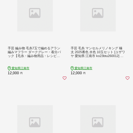
手芸 編み物 毛糸7玉で編めるアラン
手芸 毛糸 マンセルメリノキング 極
編みマフラー ダークグレー・着分パ
太 2025番色 水色 10玉セット [ユザワ
ック【毛糸・編み物用品・レシピ本
ヤ 愛知県 江南市 ko23btu260012] 手
セット】 [ユザワヤ 愛知県 江南市 ko
編み 編み物 手作り ハンドメイド
23btu260011] 編み物キット マフラー
毛糸 メリノウール 手編み 羊毛 ケー
愛知県江南市
愛知県江南市
ブル編み アラン模様
12,000
12,000
円
円