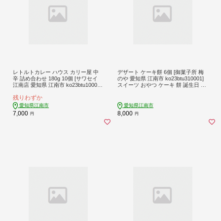
レトルトカレー ハウス カリー屋 中
デザート ケーキ餅 6個 [御菓子所 梅
辛 詰め合わせ 180g 10個 [サワセイ
のや 愛知県 江南市 ko23btu310001]
江南店 愛知県 江南市 ko23btu10000
スイーツ おやつ ケーキ 餅 誕生日 ク
0] カレー レトルト 中辛 スパイス お
リスマス バレンタイン バースデー
残りわずか
惣菜 簡単 時短 お手軽 便利 簡単調理
ストック 小分け 美味しい 常温保存
愛知県江南市
愛知県江南市
7,000
8,000
円
円