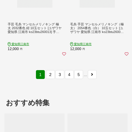
手芸 毛糸 マンセルメリノキング 極
毛糸 手芸 マンセルメリノキング（極
太 2032番色 紺 10玉セット [ユザワヤ
太） 2054番色（白） 10玉セット [ユ
愛知県 江南市 ko23btu260013] 手編
ザワヤ 愛知県 江南市 ko23btu26000
み 編み物 手作り ハンドメイド
2] 手作り ハンドメイド 糸 裁縫 刺繍
メリノウール100％ リネン おしゃれ
かわいい セット
愛知県江南市
愛知県江南市
12,000
12,000
円
円
1
2
3
4
5
...
おすすめ特集