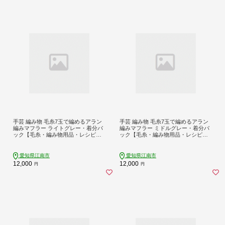
手芸 編み物 毛糸7玉で編めるアラン
手芸 編み物 毛糸7玉で編めるアラン
編みマフラー ライトグレー・着分パ
編みマフラー ミドルグレー・着分パ
ック【毛糸・編み物用品・レシピ本
ック【毛糸・編み物用品・レシピ本
セット】 [ユザワヤ 愛知県 江南市 ko
セット】 [ユザワヤ 愛知県 江南市 ko
23btu260009] 編み物キット マフラー
23btu260010] 編み物キット マフラー
毛糸 メリノウール 手編み 羊毛 ケー
毛糸 メリノウール 手編み 羊毛 ケー
愛知県江南市
愛知県江南市
ブル編み アラン模様
ブル編み アラン模様
12,000
12,000
円
円