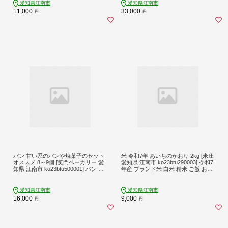
小分け
愛知県江南市
愛知県江南市
11,000
33,000
円
円
パン 甘い系のパンや焼菓子のセット
米 令和7年 あいちのかおり 2kg [米庄
オススメ 8～9個 [笑門ベーカリー 愛
愛知県 江南市 ko23btu290003] 令和7
知県 江南市 ko23btu500001] パン ト
年産 ブランド米 白米 精米 ご飯 お米
ースト ぱん ベーカリー 食パン 焼き
こめ コメ おこめ 国産 お米 愛知県産
菓子 粒あんバターサンド ハードパン
ごはん お手軽 コンパクト
カンパーニュ セット 詰め合わせ お
愛知県江南市
愛知県江南市
まかせ ふんわり もちもち
16,000
9,000
円
円