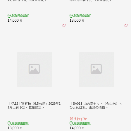
鳥取県南部町
鳥取県南部町
14,000
13,000
円
円
【YA12】富有柿（6.5kg箱）2026年1
【SA01】山の幸セット（金山米）＜
1月出荷予定＜数量限定＞
ひとめぼれ、山菜の漬物＞
残りわずか
鳥取県南部町
鳥取県南部町
13,000
14,000
円
円