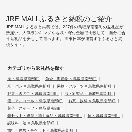
JRE MALLふるさと納税のご紹介
JRE MALLふるさと納税では、227件の鳥取県南部町の返礼品が
勢揃い。人気ランキングや地域・寄付金額で比較して、自分に合
う返礼品を安心して選べます。JR東日本が運営するふるさと納
税サイト。
カテゴリから返礼品を探す
|
|
肉 × 鳥取県南部町
魚介・海産物 × 鳥取県南部町
|
|
米・パン × 鳥取県南部町
果物・フルーツ × 鳥取県南部町
|
|
野菜・きのこ × 鳥取県南部町
卵・乳製品 × 鳥取県南部町
|
|
酒・アルコール × 鳥取県南部町
お茶・飲料 × 鳥取県南部町
|
菓子・スイーツ × 鳥取県南部町
|
|
鍋セット・総菜・加工食品 × 鳥取県南部町
麺 × 鳥取県南部町
|
調味料・油 × 鳥取県南部町
|
旅行・体験・チケット × 鳥取県南部町