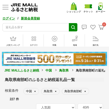
ショッピング
チケット
オーダー
/
ログイン
新規会員登録
0
人気ランキング
カテゴリ
特集
地域
旅行先
JRE MALLふるさと納税
中国
鳥取県
鳥取県南部町の返礼品
鳥取県南部町のふるさと納税返礼品一覧
検索条件
中国
鳥取県
鳥取県南部町
×
×
×
227 件