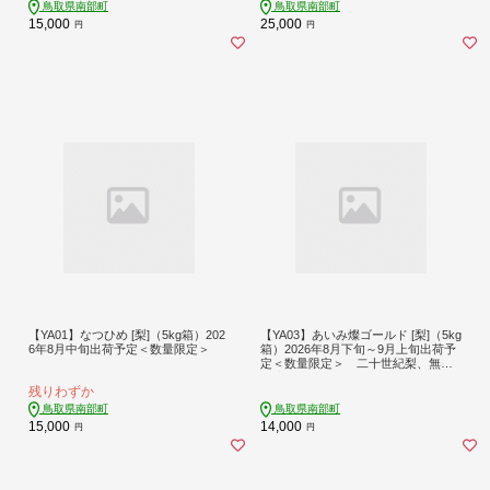
鳥取県南部町
鳥取県南部町
15,000
25,000
円
円
【YA01】なつひめ [梨]（5kg箱）202
【YA03】あいみ燦ゴールド [梨]（5kg
6年8月中旬出荷予定＜数量限定＞
箱）2026年8月下旬～9月上旬出荷予
定＜数量限定＞ 二十世紀梨、無袋
栽培
残りわずか
鳥取県南部町
鳥取県南部町
15,000
14,000
円
円