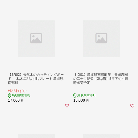
【SR02】天然木のカッティングボー
【ID01】鳥取県南部町産 井田農園
ド 木,木工品,お皿,プレート,鳥取県
の二十世紀梨（3kg箱）8月下旬～随
南部町
時出荷予定
残りわずか
鳥取県南部町
鳥取県南部町
17,000
15,000
円
円