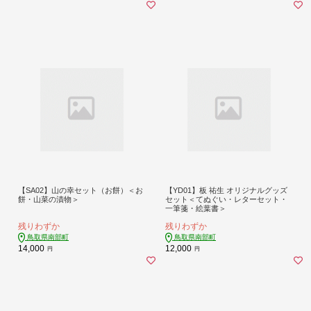
【SA02】山の幸セット（お餅）＜お
【YD01】板 祐生 オリジナルグッズ
餅・山菜の漬物＞
セット＜てぬぐい・レターセット・
一筆箋・絵葉書＞
残りわずか
残りわずか
鳥取県南部町
鳥取県南部町
14,000
12,000
円
円