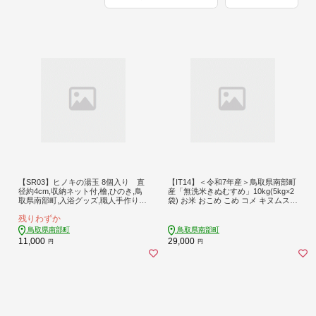
【SR03】ヒノキの湯玉 8個入り 直
【IT14】＜令和7年産＞鳥取県南部町
径約4cm,収納ネット付,檜,ひのき,鳥
産「無洗米きぬむすめ」10kg(5kg×2
取県南部町,入浴グッズ,職人手作り,
袋) お米 おこめ こめ コメ キヌムスメ
さこ田工房,アロマ,バスボール
無洗 板谷米穀店
残りわずか
鳥取県南部町
鳥取県南部町
11,000
29,000
円
円