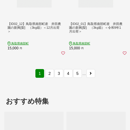
【ID02_12】鳥取県南部町産 井田農
【ID02_01】鳥取県南部町産 井田農
園の新興[梨] （3kg箱）＜12月出荷
園の新興[梨] （3kg箱）＜令和9年1
＞
月出荷＞
鳥取県南部町
鳥取県南部町
15,000
15,000
円
円
1
2
3
4
5
...
おすすめ特集