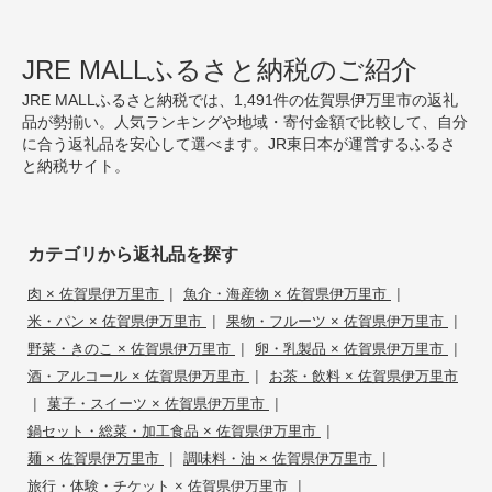
JRE MALLふるさと納税のご紹介
JRE MALLふるさと納税では、1,491件の佐賀県伊万里市の返礼
品が勢揃い。人気ランキングや地域・寄付金額で比較して、自分
に合う返礼品を安心して選べます。JR東日本が運営するふるさ
と納税サイト。
カテゴリから返礼品を探す
|
|
肉 × 佐賀県伊万里市
魚介・海産物 × 佐賀県伊万里市
|
|
米・パン × 佐賀県伊万里市
果物・フルーツ × 佐賀県伊万里市
|
|
野菜・きのこ × 佐賀県伊万里市
卵・乳製品 × 佐賀県伊万里市
|
酒・アルコール × 佐賀県伊万里市
お茶・飲料 × 佐賀県伊万里市
|
|
菓子・スイーツ × 佐賀県伊万里市
|
鍋セット・総菜・加工食品 × 佐賀県伊万里市
|
|
麺 × 佐賀県伊万里市
調味料・油 × 佐賀県伊万里市
|
旅行・体験・チケット × 佐賀県伊万里市