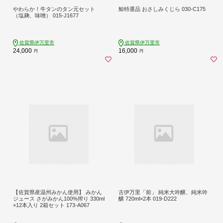
やわらか！牛タンのタン元セット
鯨特選品 おさしみくじら 030-C175
（塩麹、味噌） 015-J1677
佐賀県伊万里市
佐賀県伊万里市
24,000
16,000
円
円
【佐賀県産温州みかん使用】 みかん
古伊万里「前」 純米大吟醸、純米吟
ジュース さがみかん100%搾り 330ml
醸 720ml×2本 019-D222
×12本入り 2箱セット 173-A067