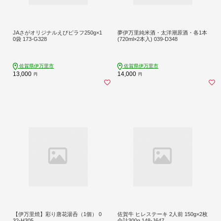
JAさがオリジナルえびピラフ250g×1
夢伊万里純米酒・太洋潮原酒・各1本
0袋 173-G328
(720ml×2本入) 039-D348
佐賀県伊万里市
佐賀県伊万里市
13,000
14,000
円
円
【伊万里焼】彩り唐花湯呑（1個） 0
佐賀牛 ヒレステーキ 2人前 150g×2枚
32-H305
合計300g 148-J647