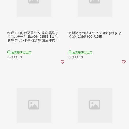
特選モモ肉 伊万里牛 A5等級 霜降り
定期便 もつ鍋 & 牛バラ肉すき焼き よ
モモステーキ 1kg 044-J1853【黒毛
くばり2回便 999-J1755
和牛 ブランド牛 佐賀牛 国産 牛肉 モ
モ肉 赤身 カット済み】
佐賀県伊万里市
佐賀県伊万里市
32,000
30,000
円
円