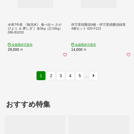
令和7年産 《無洗米》 食べ比べ さが
伊万里焼饅頭9個・伊万里焼饅頭緑茶
びより ＆ 夢しずく 各5kg（計10kg）
4個セット 020-F212
086-B1033
佐賀県伊万里市
佐賀県伊万里市
29,000
14,000
円
円
1
2
3
4
5
...
おすすめ特集