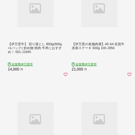
【伊万里牛】 切り落とし 800g(800g
【伊万里の老舗肉屋】A5 A4 佐賀牛
×1パック) 炒め物 焼肉 牛丼におすす
赤身ステーキ 600g 100-J856
め！ 001-J1845
佐賀県伊万里市
佐賀県伊万里市
14,000
21,000
円
円