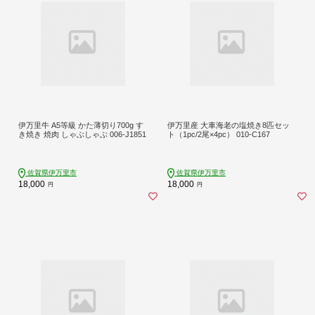
伊万里牛 A5等級 かた薄切り700g す
伊万里産 大車海老の塩焼き8匹セッ
き焼き 焼肉 しゃぶしゃぶ 006-J1851
ト（1pc/2尾×4pc） 010-C167
佐賀県伊万里市
佐賀県伊万里市
18,000
18,000
円
円