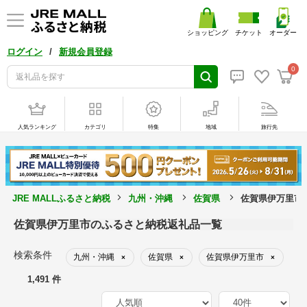
ショッピング
チケット
オーダー
/
ログイン
新規会員登録
0
人気ランキング
カテゴリ
特集
地域
旅行先
JRE MALLふるさと納税
九州・沖縄
佐賀県
佐賀県伊万里市
佐賀県伊万里市のふるさと納税返礼品一覧
検索条件
九州・沖縄
佐賀県
佐賀県伊万里市
×
×
×
1,491 件