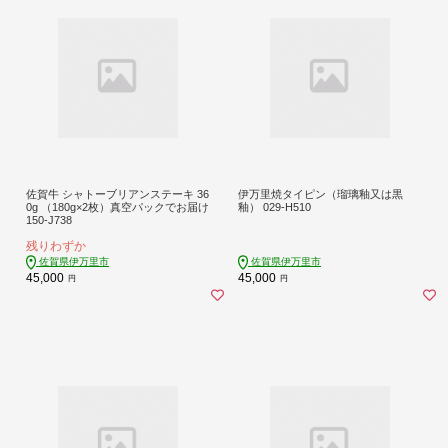
佐賀牛 シャトーブリアンステーキ 36
伊万里焼タイピン（瑠璃釉又は黒
0g （180g×2枚）真空パックでお届け
釉） 029-H510
150-J738
残りわずか
佐賀県伊万里市
佐賀県伊万里市
45,000
45,000
円
円