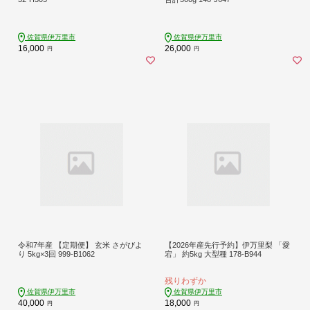
佐賀県伊万里市
佐賀県伊万里市
16,000
26,000
円
円
令和7年産 【定期便】 玄米 さがびよ
【2026年産先行予約】伊万里梨 「愛
り 5kg×3回 999-B1062
宕」 約5kg 大型種 178-B944
残りわずか
佐賀県伊万里市
佐賀県伊万里市
40,000
18,000
円
円