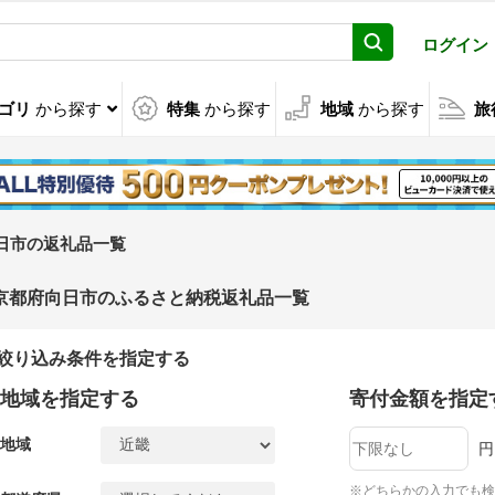
ログイン
ゴリ
から探す
特集
から探す
地域
から探す
旅
日市の返礼品一覧
京都府向日市のふるさと納税返礼品一覧
絞り込み条件を指定する
地域を指定する
寄付金額を指定
地域
円
※どちらかの入力でも検