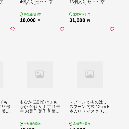
 京都
4個入り セット 京都
13個入り セット 京都
イーツ
お菓子 菓子 スイーツ
お菓子 菓子 スイーツ
 最中
デザート おやつ 最中
デザート おやつ 最中
京都府向日市
京都府向日市
こ タ
常温保存 たけのこ タ
常温保存 たけのこ タ
18,000
31,000
 あん
ケノコ 筍 竹の子 あん
ケノコ 筍 竹の子 あん
円
円
 笹餡
こ 餡子 こしあん 笹餡
こ 餡子 こしあん 笹餡
京都
丹波大納言小豆 京都
丹波大納言小豆 京都
府向日市
府向日市
子も
もなか 乙訓竹の子も
スプーン かものはし
京都 最
なか 40個入り 京都 最
スプーン 竹製 12cm 5
和菓子
中 お菓子 菓子 和菓子
本入り アイスクリー
ト お
スイーツ デザート お
ムやヨーグルトが食べ
温保存
やつ 生菓子 常温保存
やすい 工芸品 カトラ
京都府向日市
京都府向日市
コ 筍
たけのこ タケノコ 筍
リー キッチン用品 デ