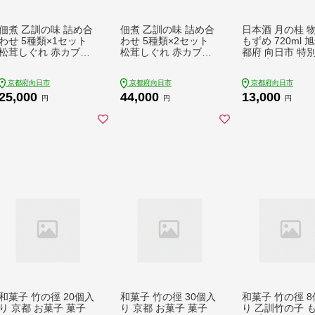
佃煮 乙訓の味 詰め合
佃煮 乙訓の味 詰め合
日本酒 月の桂 
わせ 5種類×1セット
わせ 5種類×2セット
もずめ 720ml 
松茸しぐれ 赤カブ漬
松茸しぐれ 赤カブ漬
都府 向日市 特
け 竹の子しぐれ 竹の
け 竹の子しぐれ 竹の
酒 火入れ 純米酒
子ちりめん 竹の子山
子ちりめん 竹の子山
酸味 バランスの
京都府向日市
京都府向日市
京都府向日市
椒 松茸 赤かぶ タケノ
椒 つくだ煮 タケノコ
やや辛口 旨味 お
25,000
44,000
13,000
コ
つまみ
アルコール 飲料
円
円
円
和菓子 竹の徑 20個入
和菓子 竹の徑 30個入
和菓子 竹の徑 
り 京都 お菓子 菓子
り 京都 お菓子 菓子
り 乙訓竹の子 