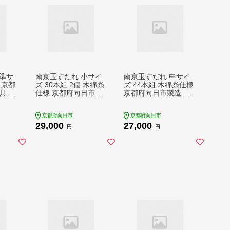
準サ
南京玉すだれ 小サイ
南京玉すだれ 中サイ
 京都
ズ 30本組 2個 木綿糸
ズ 44本組 木綿糸仕様
具 お
仕様 京都府向日市製
京都府向日市製造 子
都 工
造 子供 子ども こども
供 子ども こども 玩具
統工芸
玩具 おもちゃ ホビー
おもちゃ ホビー 京都
京都府向日市
京都府向日市
品 南
京都 工芸品 民芸品 伝
工芸品 民芸品 伝統工
29,000
27,000
統工芸品 伝統技術 日
芸品 伝統技術 日用品
円
円
用品 南京 玉 すだれ
南京 玉 すだれ