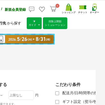
0
/
新規会員登録
ショッピング
チケット
オーダー
🔰
控除上限額
行先
から探す
ガイド
シミュレーション
する
こだわり条件
配送月/日/時間帯の指定
～
円
ギフト設定（熨斗/包装
索できます。