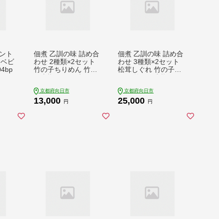
ント
佃煮 乙訓の味 詰め合
佃煮 乙訓の味 詰め合
 ベビ
わせ 2種類×2セット
わせ 3種類×2セット
4bp
竹の子ちりめん 竹の
松茸しぐれ 竹の子し
子山椒 つくだ煮 たけ
ぐれ 竹の子山椒 つく
のこ タケノコ おつま
だ煮 松茸 赤かぶ タケ
京都府向日市
京都府向日市
み 野菜
ノコ 野菜 惣菜 おつま
13,000
25,000
み
円
円