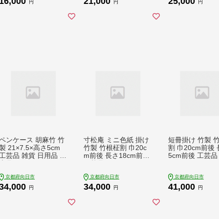
16,000
21,000
25,000
竹の子 甘露煮 丹波大
竹の子 甘露煮 丹波大
竹の子 甘露煮 
円
円
円
納言小豆 つぶあん 京
納言小豆 つぶあん 京
納言小豆 つぶあ
都府向日市
都府向日市
都府向日市
ペンケース 胡麻竹 竹
寸松庵 ミニ色紙 掛け
短冊掛け 竹製 
製 21×7.5×高さ5cm
竹製 竹根柾割 巾20c
割 巾20cm前後 
工芸品 雑貨 日用品 文
m前後 長さ18cm前後
5cm前後 工芸品
房具
工芸品 インテリア
テリア
京都府向日市
京都府向日市
京都府向日市
34,000
34,000
41,000
円
円
円