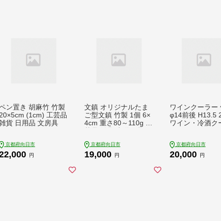
ペン置き 胡麻竹 竹製
文鎮 オリジナルたま
ワインクーラー 
20×5cm (1cm) 工芸品
ご型文鎮 竹製 1個 6×
φ14前後 H13.5 
雑貨 日用品 文房具
4cm 重さ80～110g 工
ワイン・冷酒ク
芸品 雑貨 書道用品 日
ボトルクーラー 
用品 文房具
品 キッチン用品
京都府向日市
京都府向日市
京都府向日市
日用品
22,000
19,000
20,000
円
円
円