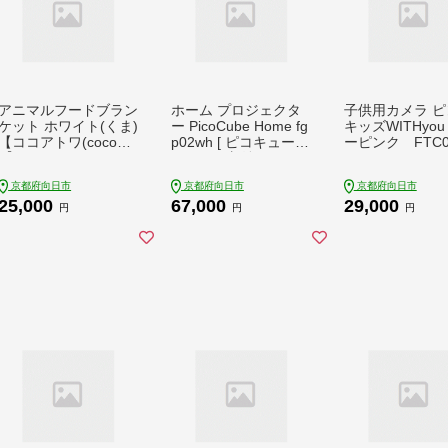
アニマルフードブラン
ホーム プロジェクタ
子供用カメラ ピ
ケット ホワイト(くま)
ー PicoCube Home fg
キッズWITHyou
【ココアトワ(cocoAto
p02wh [ ピコキューブ
ーピンク FTC0
i)】
リモコン収納可 HDMI
接続 ゲーム機 Switch
京都府向日市
京都府向日市
京都府向日市
Fire Stick DVDプレイ
25,000
67,000
29,000
ヤー 連携 ミラーリン
円
円
円
グ機能 高画質 フォー
カスモード ピント調
整可 天井投影対応 自
動台形補正機能 簡単
設置 ]