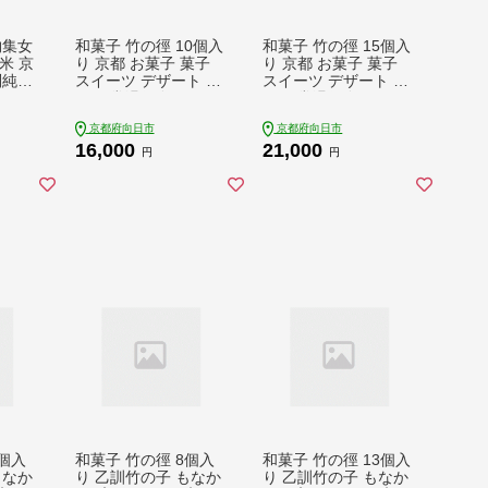
物集女
和菓子 竹の徑 10個入
和菓子 竹の徑 15個入
旭米 京
り 京都 お菓子 菓子
り 京都 お菓子 菓子
別純米
スイーツ デザート お
スイーツ デザート お
 コク
やつ 常温保存 たけの
やつ 常温保存 たけの
良い
こ タケノコ 筍 竹の子
こ タケノコ 筍 竹の子
京都府向日市
京都府向日市
酒 酒
あんこ 餡子 こしあん
あんこ 餡子 こしあん
16,000
21,000
笹餡 小豆 京都府向日
笹餡 小豆 京都府向日
円
円
市
市
8個入
和菓子 竹の徑 8個入
和菓子 竹の徑 13個入
もなか
り 乙訓竹の子 もなか
り 乙訓竹の子 もなか