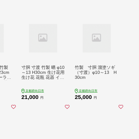
竹製
寸胴 寸渡 竹製 晒 φ10
竹製 寸胴 溜塗ソギ
23cm
～13 H30cm 生け花用
（寸渡）φ10～13 H
ーラー
生け花 花瓶 花器 イン
30cm
工芸
テリア ガーデニング
 雑貨
工芸品 小物 雑貨
京都府向日市
京都府向日市
21,000
25,000
円
円