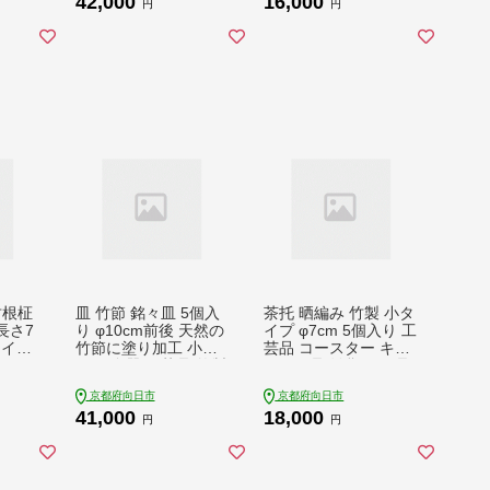
42,000
16,000
丹波大
竹の子 甘露煮 丹波大
ザートスプーン
円
円
ん 京
納言小豆 つぶあん 京
都府向日市
竹根柾
皿 竹節 銘々皿 5個入
茶托 晒編み 竹製 小タ
長さ7
り φ10cm前後 天然の
イプ φ7cm 5個入り 工
 イン
竹節に塗り加工 小皿
芸品 コースター キッ
お皿 食器 工芸品 竹製
チン用品 雑貨 日用品
京都府向日市
京都府向日市
41,000
18,000
円
円