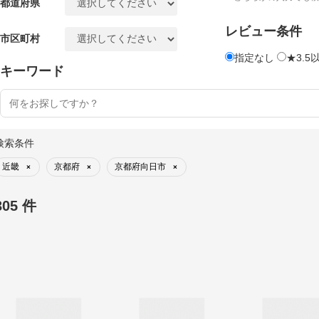
都道府県
レビュー条件
市区町村
指定なし
★3.5
キーワード
検索条件
近畿
京都府
京都府向日市
×
×
×
305 件