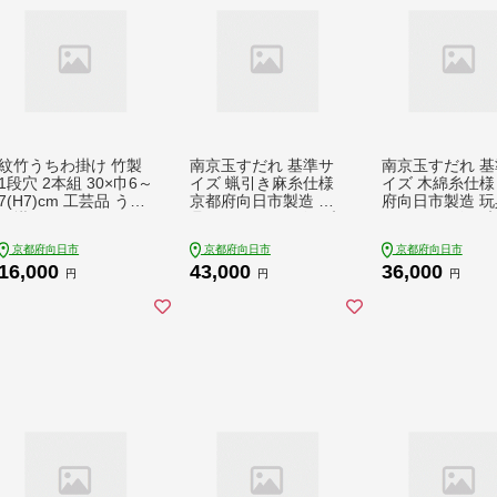
紋竹うちわ掛け 竹製
南京玉すだれ 基準サ
南京玉すだれ 基
1段穴 2本組 30×巾6～
イズ 蝋引き麻糸仕様
イズ 木綿糸仕様
7(H7)cm 工芸品 うち
京都府向日市製造 玩
府向日市製造 玩
わ掛け インテリア
具 おもちゃ ホビー 京
もちゃ ホビー 京
都 工芸品 民芸品 伝統
芸品 民芸品 伝
京都府向日市
京都府向日市
京都府向日市
工芸品 伝統技術 日用
品 伝統技術 日用
16,000
43,000
36,000
品 南京 玉 すだれ
京 玉 すだれ
円
円
円